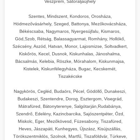
Veszprém, Sátoraljaújhely
Szentes, Mindszent, Kondoros, Orosháza,
Hódmezővásárhely, Szeged, Battonya, Mezőkovácsháza,
Békéscsaba, Nagymaros, Nyergesújfalu, Kismaros,
Göd,Szob, Rétság, Balassagyarmat, Romhány, Hollókő,
Szécsény, Aszód, Hatvan, Monor, Lajosmizse, Soltvadkert,
Kiskőrös, Kecel, Dusnok, Kiskunhalas, Jánoshalma,
Bácsalmás, Kelebia, Röszke, Mórahalom, Kiskunmajsa,
Kistelek, Kiskunfélegyháza, Bugac, Kecskemét,
Tiszakécske
Nagykörös, Cegléd, Budaörs, Pécel, Gödöllő, Dunakeszi,
Budakeszi, Szentendre, Dorog, Esztergom, Visegrád,
Mátrafüred, Bátonyterenye, Salgótarján,Rudabánya,
Szendrő, Edelény, Kazincbarcika, Sajószentpéter, Ózd,
Miskolc, Eger, Mezőkövesd, Füzesabony, Tiszafüred,
Heves, Jászapáti, Kunhegyes, Újszász, Kisújszállás,
Törökszentmiklós, Szolnok, Martfű, Tiszaföldvár, Túrkeve,