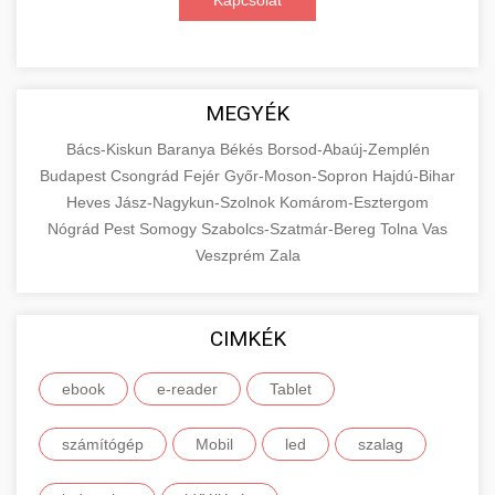
Kapcsolat
MEGYÉK
Bács-Kiskun
Baranya
Békés
Borsod-Abaúj-Zemplén
Budapest
Csongrád
Fejér
Győr-Moson-Sopron
Hajdú-Bihar
Heves
Jász-Nagykun-Szolnok
Komárom-Esztergom
Nógrád
Pest
Somogy
Szabolcs-Szatmár-Bereg
Tolna
Vas
Veszprém
Zala
CIMKÉK
ebook
e-reader
Tablet
számítógép
Mobil
led
szalag