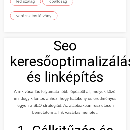
led szalag
időállóság
varázslatos látvány
Seo
keresőoptimalizálá
és linképítés
A link vásárlás folyamata több lépésből áll, melyek közül
mindegyik fontos ahhoz, hogy hatékony és eredményes
legyen a SEO stratégiád. Az alábbiakban részletesen
bemutatom a link vásárlás menetét: