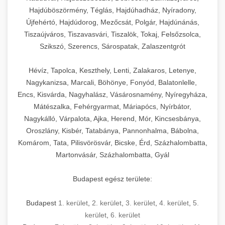
Hajdúböszörmény, Téglás, Hajdúhadház, Nyíradony,
Újfehértó, Hajdúdorog, Mezőcsát, Polgár, Hajdúnánás,
Tiszaújváros, Tiszavasvári, Tiszalök, Tokaj, Felsőzsolca,
Szikszó, Szerencs, Sárospatak, Zalaszentgrót
Hévíz, Tapolca, Keszthely, Lenti, Zalakaros, Letenye,
Nagykanizsa, Marcali, Böhönye, Fonyód, Balatonlelle,
Encs, Kisvárda, Nagyhalász, Vásárosnamény, Nyíregyháza,
Mátészalka, Fehérgyarmat, Máriapócs, Nyírbátor,
Nagykálló, Várpalota, Ajka, Herend, Mór, Kincsesbánya,
Oroszlány, Kisbér, Tatabánya, Pannonhalma, Bábolna,
Komárom, Tata, Pilisvörösvár, Bicske, Érd, Százhalombatta,
Martonvásár, Százhalombatta, Gyál
Budapest egész területe:
Budapest
1. kerület
,
2. kerület
,
3. kerület
,
4. kerület
,
5.
kerület
,
6. kerület