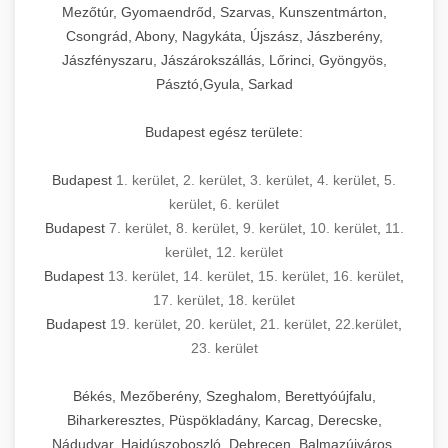
Mezőtúr, Gyomaendrőd, Szarvas, Kunszentmárton,
Csongrád, Abony, Nagykáta, Újszász, Jászberény,
Jászfényszaru, Jászárokszállás, Lőrinci, Gyöngyös,
Pásztó,Gyula, Sarkad
Budapest egész területe:
Budapest
1. kerület
,
2. kerület
,
3. kerület
,
4. kerület
,
5.
kerület
,
6. kerület
Budapest
7. kerület
,
8. kerület
,
9. kerület
,
10. kerület
,
11.
kerület
,
12. kerület
Budapest
13. kerület
,
14. kerület
,
15. kerület
,
16. kerület
,
17. kerület
,
18. kerület
Budapest
19. kerület
,
20. kerület
,
21. kerület
,
22.kerület
,
23. kerület
Békés, Mezőberény, Szeghalom, Berettyóújfalu,
Biharkeresztes, Püspökladány, Karcag, Derecske,
Nádudvar, Hajdúszoboszló, Debrecen, Balmazújváros,