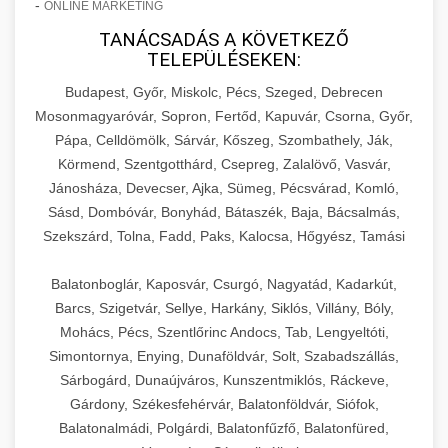
-
ONLINE MARKETING
TANÁCSADÁS A KÖVETKEZŐ
TELEPÜLÉSEKEN:
Budapest, Győr, Miskolc, Pécs, Szeged, Debrecen
Mosonmagyaróvár, Sopron, Fertőd, Kapuvár, Csorna, Győr,
Pápa, Celldömölk, Sárvár, Kőszeg, Szombathely, Ják,
Körmend, Szentgotthárd, Csepreg, Zalalövő, Vasvár,
Jánosháza, Devecser, Ajka, Sümeg, Pécsvárad, Komló,
Sásd, Dombóvár, Bonyhád, Bátaszék, Baja, Bácsalmás,
Szekszárd, Tolna, Fadd, Paks, Kalocsa, Hőgyész, Tamási
Balatonboglár, Kaposvár, Csurgó, Nagyatád, Kadarkút,
Barcs, Szigetvár, Sellye, Harkány, Siklós, Villány, Bóly,
Mohács, Pécs, Szentlőrinc Andocs, Tab, Lengyeltóti,
Simontornya, Enying, Dunaföldvár, Solt, Szabadszállás,
Sárbogárd, Dunaújváros, Kunszentmiklós, Ráckeve,
Gárdony, Székesfehérvár, Balatonföldvár, Siófok,
Balatonalmádi, Polgárdi, Balatonfűzfő, Balatonfüred,