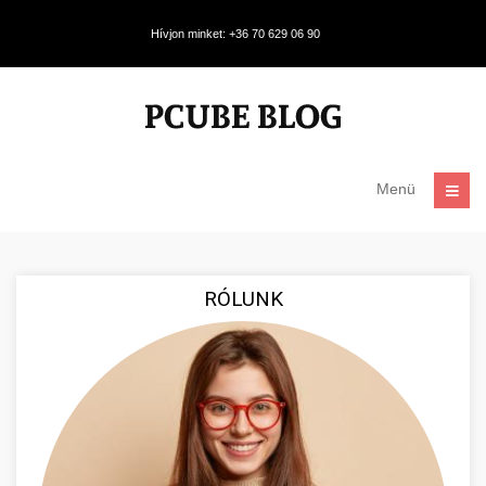
Hívjon minket: +36 70 629 06 90
Menü
RÓLUNK