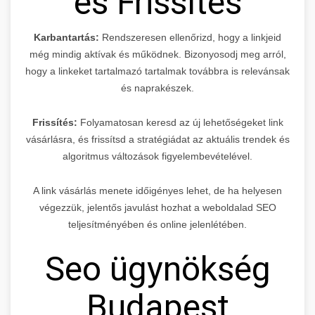
és Frissítés
Karbantartás:
Rendszeresen ellenőrizd, hogy a linkjeid
még mindig aktívak és működnek. Bizonyosodj meg arról,
hogy a linkeket tartalmazó tartalmak továbbra is relevánsak
és naprakészek.
Frissítés:
Folyamatosan keresd az új lehetőségeket link
vásárlásra, és frissítsd a stratégiádat az aktuális trendek és
algoritmus változások figyelembevételével.
A link vásárlás menete időigényes lehet, de ha helyesen
végezzük, jelentős javulást hozhat a weboldalad SEO
teljesítményében és online jelenlétében.
Seo ügynökség
Budapest