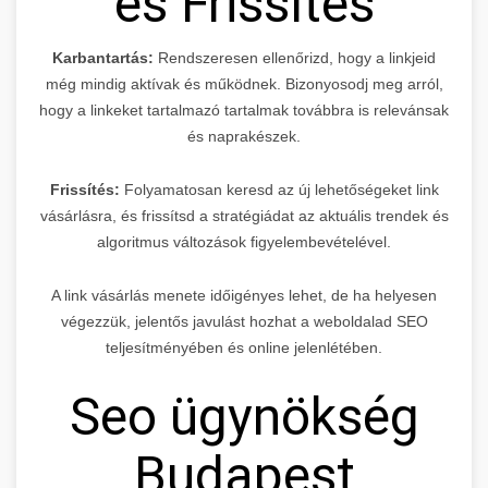
és Frissítés
Karbantartás:
Rendszeresen ellenőrizd, hogy a linkjeid
még mindig aktívak és működnek. Bizonyosodj meg arról,
hogy a linkeket tartalmazó tartalmak továbbra is relevánsak
és naprakészek.
Frissítés:
Folyamatosan keresd az új lehetőségeket link
vásárlásra, és frissítsd a stratégiádat az aktuális trendek és
algoritmus változások figyelembevételével.
A link vásárlás menete időigényes lehet, de ha helyesen
végezzük, jelentős javulást hozhat a weboldalad SEO
teljesítményében és online jelenlétében.
Seo ügynökség
Budapest