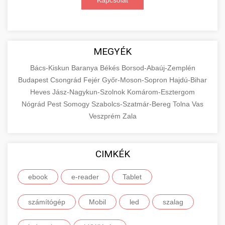
Kapcsolat
MEGYÉK
Bács-Kiskun
Baranya
Békés
Borsod-Abaúj-Zemplén
Budapest
Csongrád
Fejér
Győr-Moson-Sopron
Hajdú-Bihar
Heves
Jász-Nagykun-Szolnok
Komárom-Esztergom
Nógrád
Pest
Somogy
Szabolcs-Szatmár-Bereg
Tolna
Vas
Veszprém
Zala
CIMKÉK
ebook
e-reader
Tablet
számítógép
Mobil
led
szalag