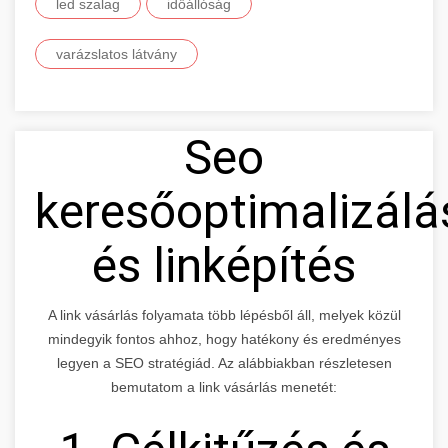
led szalag
időállóság
varázslatos látvány
Seo
keresőoptimalizálá
és linképítés
A link vásárlás folyamata több lépésből áll, melyek közül
mindegyik fontos ahhoz, hogy hatékony és eredményes
legyen a SEO stratégiád. Az alábbiakban részletesen
bemutatom a link vásárlás menetét: