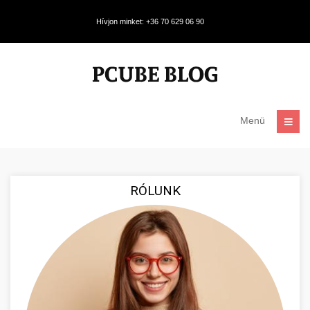
Hívjon minket: +36 70 629 06 90
Menü
RÓLUNK