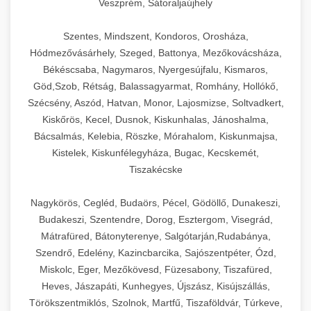
Veszprém, Sátoraljaújhely
Szentes, Mindszent, Kondoros, Orosháza,
Hódmezővásárhely, Szeged, Battonya, Mezőkovácsháza,
Békéscsaba, Nagymaros, Nyergesújfalu, Kismaros,
Göd,Szob, Rétság, Balassagyarmat, Romhány, Hollókő,
Szécsény, Aszód, Hatvan, Monor, Lajosmizse, Soltvadkert,
Kiskőrös, Kecel, Dusnok, Kiskunhalas, Jánoshalma,
Bácsalmás, Kelebia, Röszke, Mórahalom, Kiskunmajsa,
Kistelek, Kiskunfélegyháza, Bugac, Kecskemét,
Tiszakécske
Nagykörös, Cegléd, Budaörs, Pécel, Gödöllő, Dunakeszi,
Budakeszi, Szentendre, Dorog, Esztergom, Visegrád,
Mátrafüred, Bátonyterenye, Salgótarján,Rudabánya,
Szendrő, Edelény, Kazincbarcika, Sajószentpéter, Ózd,
Miskolc, Eger, Mezőkövesd, Füzesabony, Tiszafüred,
Heves, Jászapáti, Kunhegyes, Újszász, Kisújszállás,
Törökszentmiklós, Szolnok, Martfű, Tiszaföldvár, Túrkeve,