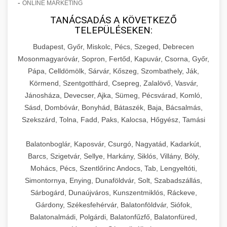
-
ONLINE MARKETING
TANÁCSADÁS A KÖVETKEZŐ
TELEPÜLÉSEKEN:
Budapest, Győr, Miskolc, Pécs, Szeged, Debrecen
Mosonmagyaróvár, Sopron, Fertőd, Kapuvár, Csorna, Győr,
Pápa, Celldömölk, Sárvár, Kőszeg, Szombathely, Ják,
Körmend, Szentgotthárd, Csepreg, Zalalövő, Vasvár,
Jánosháza, Devecser, Ajka, Sümeg, Pécsvárad, Komló,
Sásd, Dombóvár, Bonyhád, Bátaszék, Baja, Bácsalmás,
Szekszárd, Tolna, Fadd, Paks, Kalocsa, Hőgyész, Tamási
Balatonboglár, Kaposvár, Csurgó, Nagyatád, Kadarkút,
Barcs, Szigetvár, Sellye, Harkány, Siklós, Villány, Bóly,
Mohács, Pécs, Szentlőrinc Andocs, Tab, Lengyeltóti,
Simontornya, Enying, Dunaföldvár, Solt, Szabadszállás,
Sárbogárd, Dunaújváros, Kunszentmiklós, Ráckeve,
Gárdony, Székesfehérvár, Balatonföldvár, Siófok,
Balatonalmádi, Polgárdi, Balatonfűzfő, Balatonfüred,