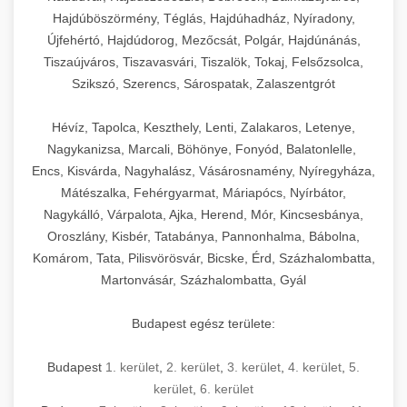
Hajdúböszörmény, Téglás, Hajdúhadház, Nyíradony,
Újfehértó, Hajdúdorog, Mezőcsát, Polgár, Hajdúnánás,
Tiszaújváros, Tiszavasvári, Tiszalök, Tokaj, Felsőzsolca,
Szikszó, Szerencs, Sárospatak, Zalaszentgrót
Hévíz, Tapolca, Keszthely, Lenti, Zalakaros, Letenye,
Nagykanizsa, Marcali, Böhönye, Fonyód, Balatonlelle,
Encs, Kisvárda, Nagyhalász, Vásárosnamény, Nyíregyháza,
Mátészalka, Fehérgyarmat, Máriapócs, Nyírbátor,
Nagykálló, Várpalota, Ajka, Herend, Mór, Kincsesbánya,
Oroszlány, Kisbér, Tatabánya, Pannonhalma, Bábolna,
Komárom, Tata, Pilisvörösvár, Bicske, Érd, Százhalombatta,
Martonvásár, Százhalombatta, Gyál
Budapest egész területe:
Budapest
1. kerület
,
2. kerület
,
3. kerület
,
4. kerület
,
5.
kerület
,
6. kerület