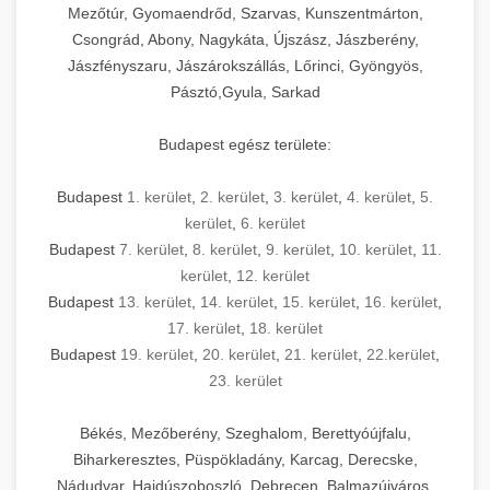
Mezőtúr, Gyomaendrőd, Szarvas, Kunszentmárton,
Csongrád, Abony, Nagykáta, Újszász, Jászberény,
Jászfényszaru, Jászárokszállás, Lőrinci, Gyöngyös,
Pásztó,Gyula, Sarkad
Budapest egész területe:
Budapest
1. kerület
,
2. kerület
,
3. kerület
,
4. kerület
,
5.
kerület
,
6. kerület
Budapest
7. kerület
,
8. kerület
,
9. kerület
,
10. kerület
,
11.
kerület
,
12. kerület
Budapest
13. kerület
,
14. kerület
,
15. kerület
,
16. kerület
,
17. kerület
,
18. kerület
Budapest
19. kerület
,
20. kerület
,
21. kerület
,
22.kerület
,
23. kerület
Békés, Mezőberény, Szeghalom, Berettyóújfalu,
Biharkeresztes, Püspökladány, Karcag, Derecske,
Nádudvar, Hajdúszoboszló, Debrecen, Balmazújváros,