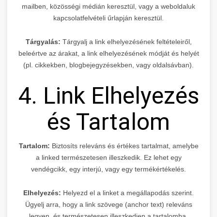
mailben, közösségi médián keresztül, vagy a weboldaluk
kapcsolatfelvételi űrlapján keresztül.
Tárgyalás:
Tárgyalj a link elhelyezésének feltételeiről,
beleértve az árakat, a link elhelyezésének módját és helyét
(pl. cikkekben, blogbejegyzésekben, vagy oldalsávban).
4. Link Elhelyezés
és Tartalom
Tartalom:
Biztosíts releváns és értékes tartalmat, amelybe
a linked természetesen illeszkedik. Ez lehet egy
vendégcikk, egy interjú, vagy egy termékértékelés.
Elhelyezés:
Helyezd el a linket a megállapodás szerint.
Ügyelj arra, hogy a link szövege (anchor text) releváns
legyen, és természetesen illeszkedjen a tartalomba.