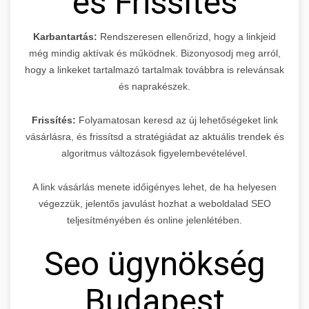
és Frissítés
Karbantartás:
Rendszeresen ellenőrizd, hogy a linkjeid
még mindig aktívak és működnek. Bizonyosodj meg arról,
hogy a linkeket tartalmazó tartalmak továbbra is relevánsak
és naprakészek.
Frissítés:
Folyamatosan keresd az új lehetőségeket link
vásárlásra, és frissítsd a stratégiádat az aktuális trendek és
algoritmus változások figyelembevételével.
A link vásárlás menete időigényes lehet, de ha helyesen
végezzük, jelentős javulást hozhat a weboldalad SEO
teljesítményében és online jelenlétében.
Seo ügynökség
Budapest