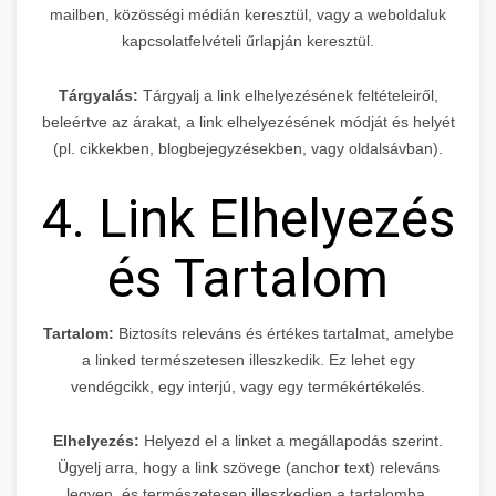
mailben, közösségi médián keresztül, vagy a weboldaluk
kapcsolatfelvételi űrlapján keresztül.
Tárgyalás:
Tárgyalj a link elhelyezésének feltételeiről,
beleértve az árakat, a link elhelyezésének módját és helyét
(pl. cikkekben, blogbejegyzésekben, vagy oldalsávban).
4. Link Elhelyezés
és Tartalom
Tartalom:
Biztosíts releváns és értékes tartalmat, amelybe
a linked természetesen illeszkedik. Ez lehet egy
vendégcikk, egy interjú, vagy egy termékértékelés.
Elhelyezés:
Helyezd el a linket a megállapodás szerint.
Ügyelj arra, hogy a link szövege (anchor text) releváns
legyen, és természetesen illeszkedjen a tartalomba.