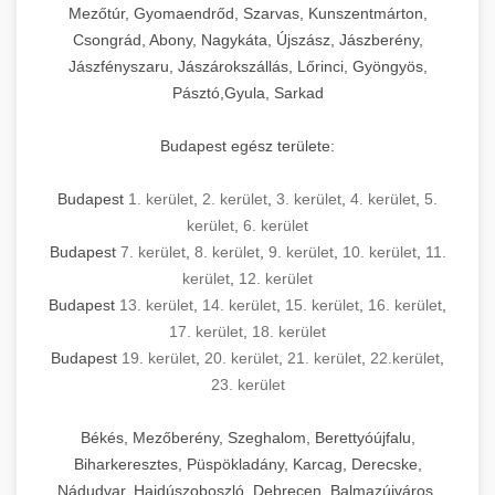
Mezőtúr, Gyomaendrőd, Szarvas, Kunszentmárton,
Csongrád, Abony, Nagykáta, Újszász, Jászberény,
Jászfényszaru, Jászárokszállás, Lőrinci, Gyöngyös,
Pásztó,Gyula, Sarkad
Budapest egész területe:
Budapest
1. kerület
,
2. kerület
,
3. kerület
,
4. kerület
,
5.
kerület
,
6. kerület
Budapest
7. kerület
,
8. kerület
,
9. kerület
,
10. kerület
,
11.
kerület
,
12. kerület
Budapest
13. kerület
,
14. kerület
,
15. kerület
,
16. kerület
,
17. kerület
,
18. kerület
Budapest
19. kerület
,
20. kerület
,
21. kerület
,
22.kerület
,
23. kerület
Békés, Mezőberény, Szeghalom, Berettyóújfalu,
Biharkeresztes, Püspökladány, Karcag, Derecske,
Nádudvar, Hajdúszoboszló, Debrecen, Balmazújváros,