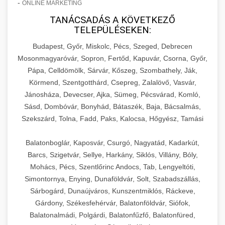
-
ONLINE MARKETING
TANÁCSADÁS A KÖVETKEZŐ
TELEPÜLÉSEKEN:
Budapest, Győr, Miskolc, Pécs, Szeged, Debrecen
Mosonmagyaróvár, Sopron, Fertőd, Kapuvár, Csorna, Győr,
Pápa, Celldömölk, Sárvár, Kőszeg, Szombathely, Ják,
Körmend, Szentgotthárd, Csepreg, Zalalövő, Vasvár,
Jánosháza, Devecser, Ajka, Sümeg, Pécsvárad, Komló,
Sásd, Dombóvár, Bonyhád, Bátaszék, Baja, Bácsalmás,
Szekszárd, Tolna, Fadd, Paks, Kalocsa, Hőgyész, Tamási
Balatonboglár, Kaposvár, Csurgó, Nagyatád, Kadarkút,
Barcs, Szigetvár, Sellye, Harkány, Siklós, Villány, Bóly,
Mohács, Pécs, Szentlőrinc Andocs, Tab, Lengyeltóti,
Simontornya, Enying, Dunaföldvár, Solt, Szabadszállás,
Sárbogárd, Dunaújváros, Kunszentmiklós, Ráckeve,
Gárdony, Székesfehérvár, Balatonföldvár, Siófok,
Balatonalmádi, Polgárdi, Balatonfűzfő, Balatonfüred,