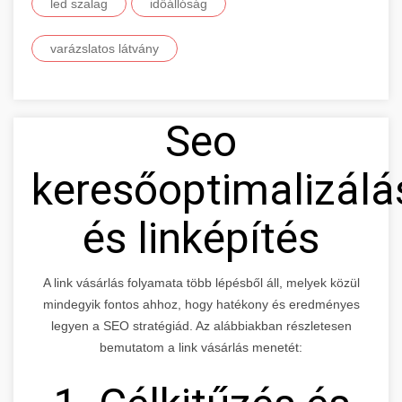
led szalag
időállóság
varázslatos látvány
Seo
keresőoptimalizálá
és linképítés
A link vásárlás folyamata több lépésből áll, melyek közül
mindegyik fontos ahhoz, hogy hatékony és eredményes
legyen a SEO stratégiád. Az alábbiakban részletesen
bemutatom a link vásárlás menetét: