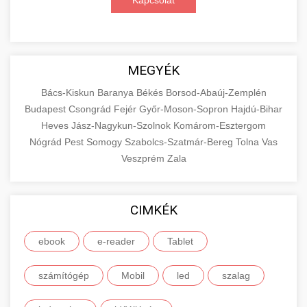
Kapcsolat
MEGYÉK
Bács-Kiskun
Baranya
Békés
Borsod-Abaúj-Zemplén
Budapest
Csongrád
Fejér
Győr-Moson-Sopron
Hajdú-Bihar
Heves
Jász-Nagykun-Szolnok
Komárom-Esztergom
Nógrád
Pest
Somogy
Szabolcs-Szatmár-Bereg
Tolna
Vas
Veszprém
Zala
CIMKÉK
ebook
e-reader
Tablet
számítógép
Mobil
led
szalag