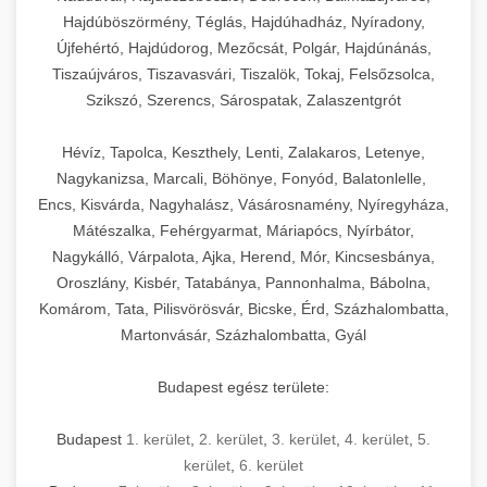
Hajdúböszörmény, Téglás, Hajdúhadház, Nyíradony,
Újfehértó, Hajdúdorog, Mezőcsát, Polgár, Hajdúnánás,
Tiszaújváros, Tiszavasvári, Tiszalök, Tokaj, Felsőzsolca,
Szikszó, Szerencs, Sárospatak, Zalaszentgrót
Hévíz, Tapolca, Keszthely, Lenti, Zalakaros, Letenye,
Nagykanizsa, Marcali, Böhönye, Fonyód, Balatonlelle,
Encs, Kisvárda, Nagyhalász, Vásárosnamény, Nyíregyháza,
Mátészalka, Fehérgyarmat, Máriapócs, Nyírbátor,
Nagykálló, Várpalota, Ajka, Herend, Mór, Kincsesbánya,
Oroszlány, Kisbér, Tatabánya, Pannonhalma, Bábolna,
Komárom, Tata, Pilisvörösvár, Bicske, Érd, Százhalombatta,
Martonvásár, Százhalombatta, Gyál
Budapest egész területe:
Budapest
1. kerület
,
2. kerület
,
3. kerület
,
4. kerület
,
5.
kerület
,
6. kerület