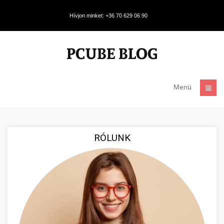
Hívjon minket: +36 70 629 06 90
Menü
RÓLUNK