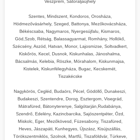
Veszprém, Sátoraljaújhely
Szentes, Mindszent, Kondoros, Orosháza,
Hódmezővásárhely, Szeged, Battonya, Mezőkovácsháza,
Békéscsaba, Nagymaros, Nyergesújfalu, Kismaros,
Göd,Szob, Rétság, Balassagyarmat, Romhány, Hollókő,
Szécsény, Aszód, Hatvan, Monor, Lajosmizse, Soltvadkert,
Kiskőrös, Kecel, Dusnok, Kiskunhalas, Jánoshalma,
Bácsalmás, Kelebia, Röszke, Mórahalom, Kiskunmajsa,
Kistelek, Kiskunfélegyháza, Bugac, Kecskemét,
Tiszakécske
Nagykörös, Cegléd, Budaörs, Pécel, Gödöllő, Dunakeszi,
Budakeszi, Szentendre, Dorog, Esztergom, Visegrád,
Mátrafüred, Bátonyterenye, Salgótarján,Rudabánya,
Szendrő, Edelény, Kazincbarcika, Sajószentpéter, Ózd,
Miskolc, Eger, Mezőkövesd, Füzesabony, Tiszafüred,
Heves, Jászapáti, Kunhegyes, Újszász, Kisújszállás,
Törökszentmiklós, Szolnok, Martfű, Tiszaföldvár, Túrkeve,