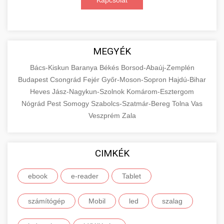
Kapcsolat
MEGYÉK
Bács-Kiskun
Baranya
Békés
Borsod-Abaúj-Zemplén
Budapest
Csongrád
Fejér
Győr-Moson-Sopron
Hajdú-Bihar
Heves
Jász-Nagykun-Szolnok
Komárom-Esztergom
Nógrád
Pest
Somogy
Szabolcs-Szatmár-Bereg
Tolna
Vas
Veszprém
Zala
CIMKÉK
ebook
e-reader
Tablet
számítógép
Mobil
led
szalag