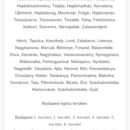
Hajdúböszörmény, Téglás, Hajdúhadház, Nyíradony,
Újfehértó, Hajdúdorog, Mezőcsát, Polgár, Hajdúnánás,
Tiszaújváros, Tiszavasvári, Tiszalök, Tokaj, Felsőzsolca,
Szikszó, Szerencs, Sárospatak, Zalaszentgrót
Hévíz, Tapolca, Keszthely, Lenti, Zalakaros, Letenye,
Nagykanizsa, Marcali, Böhönye, Fonyód, Balatonlelle,
Encs, Kisvárda, Nagyhalász, Vásárosnamény, Nyíregyháza,
Mátészalka, Fehérgyarmat, Máriapócs, Nyírbátor,
Nagykálló, Várpalota, Ajka, Herend, Mór, Kincsesbánya,
Oroszlány, Kisbér, Tatabánya, Pannonhalma, Bábolna,
Komárom, Tata, Pilisvörösvár, Bicske, Érd, Százhalombatta,
Martonvásár, Százhalombatta, Gyál
Budapest egész területe:
Budapest
1. kerület
,
2. kerület
,
3. kerület
,
4. kerület
,
5.
kerület
,
6. kerület