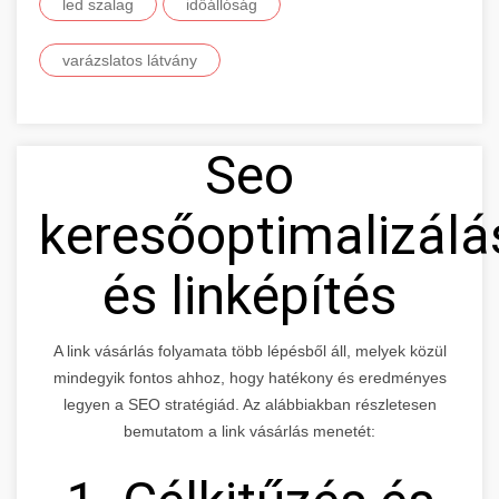
led szalag
időállóság
varázslatos látvány
Seo
keresőoptimalizálá
és linképítés
A link vásárlás folyamata több lépésből áll, melyek közül
mindegyik fontos ahhoz, hogy hatékony és eredményes
legyen a SEO stratégiád. Az alábbiakban részletesen
bemutatom a link vásárlás menetét: