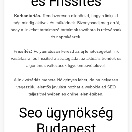
és Frissítés
Karbantartás:
Rendszeresen ellenőrizd, hogy a linkjeid
még mindig aktívak és működnek. Bizonyosodj meg arról,
hogy a linkeket tartalmazó tartalmak továbbra is relevánsak
és naprakészek.
Frissítés:
Folyamatosan keresd az új lehetőségeket link
vásárlásra, és frissítsd a stratégiádat az aktuális trendek és
algoritmus változások figyelembevételével.
A link vásárlás menete időigényes lehet, de ha helyesen
végezzük, jelentős javulást hozhat a weboldalad SEO
teljesítményében és online jelenlétében.
Seo ügynökség
Budapest