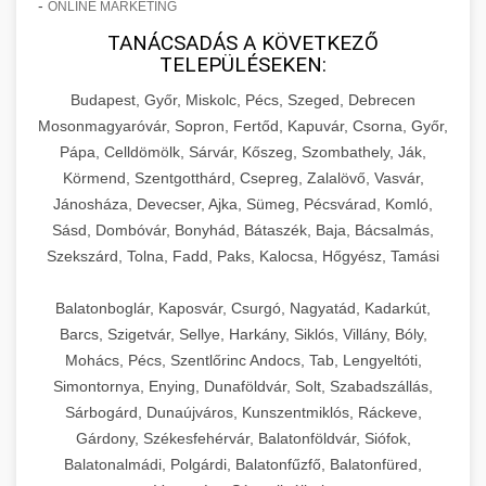
-
ONLINE MARKETING
TANÁCSADÁS A KÖVETKEZŐ
TELEPÜLÉSEKEN:
Budapest, Győr, Miskolc, Pécs, Szeged, Debrecen
Mosonmagyaróvár, Sopron, Fertőd, Kapuvár, Csorna, Győr,
Pápa, Celldömölk, Sárvár, Kőszeg, Szombathely, Ják,
Körmend, Szentgotthárd, Csepreg, Zalalövő, Vasvár,
Jánosháza, Devecser, Ajka, Sümeg, Pécsvárad, Komló,
Sásd, Dombóvár, Bonyhád, Bátaszék, Baja, Bácsalmás,
Szekszárd, Tolna, Fadd, Paks, Kalocsa, Hőgyész, Tamási
Balatonboglár, Kaposvár, Csurgó, Nagyatád, Kadarkút,
Barcs, Szigetvár, Sellye, Harkány, Siklós, Villány, Bóly,
Mohács, Pécs, Szentlőrinc Andocs, Tab, Lengyeltóti,
Simontornya, Enying, Dunaföldvár, Solt, Szabadszállás,
Sárbogárd, Dunaújváros, Kunszentmiklós, Ráckeve,
Gárdony, Székesfehérvár, Balatonföldvár, Siófok,
Balatonalmádi, Polgárdi, Balatonfűzfő, Balatonfüred,