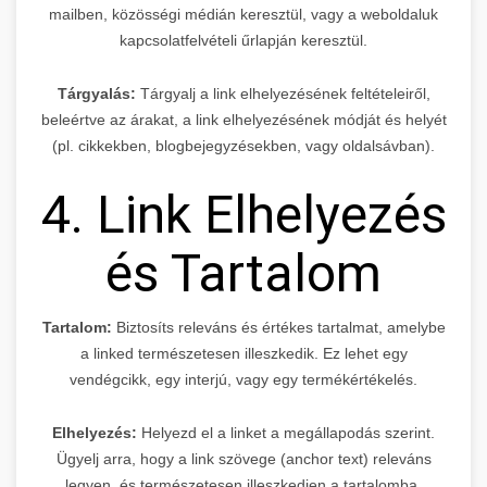
mailben, közösségi médián keresztül, vagy a weboldaluk
kapcsolatfelvételi űrlapján keresztül.
Tárgyalás:
Tárgyalj a link elhelyezésének feltételeiről,
beleértve az árakat, a link elhelyezésének módját és helyét
(pl. cikkekben, blogbejegyzésekben, vagy oldalsávban).
4. Link Elhelyezés
és Tartalom
Tartalom:
Biztosíts releváns és értékes tartalmat, amelybe
a linked természetesen illeszkedik. Ez lehet egy
vendégcikk, egy interjú, vagy egy termékértékelés.
Elhelyezés:
Helyezd el a linket a megállapodás szerint.
Ügyelj arra, hogy a link szövege (anchor text) releváns
legyen, és természetesen illeszkedjen a tartalomba.