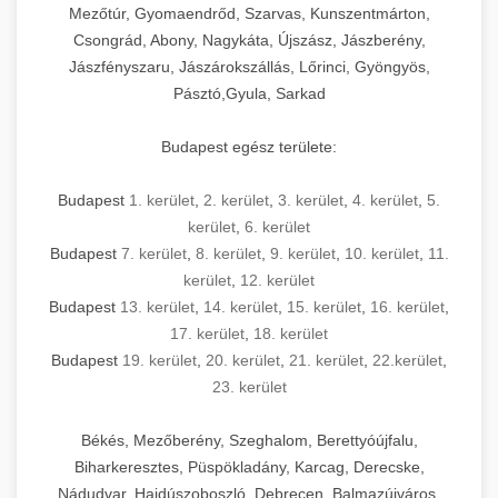
Mezőtúr, Gyomaendrőd, Szarvas, Kunszentmárton,
Csongrád, Abony, Nagykáta, Újszász, Jászberény,
Jászfényszaru, Jászárokszállás, Lőrinci, Gyöngyös,
Pásztó,Gyula, Sarkad
Budapest egész területe:
Budapest
1. kerület
,
2. kerület
,
3. kerület
,
4. kerület
,
5.
kerület
,
6. kerület
Budapest
7. kerület
,
8. kerület
,
9. kerület
,
10. kerület
,
11.
kerület
,
12. kerület
Budapest
13. kerület
,
14. kerület
,
15. kerület
,
16. kerület
,
17. kerület
,
18. kerület
Budapest
19. kerület
,
20. kerület
,
21. kerület
,
22.kerület
,
23. kerület
Békés, Mezőberény, Szeghalom, Berettyóújfalu,
Biharkeresztes, Püspökladány, Karcag, Derecske,
Nádudvar, Hajdúszoboszló, Debrecen, Balmazújváros,