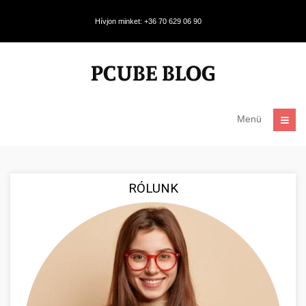
Hívjon minket: +36 70 629 06 90
Menü
RÓLUNK