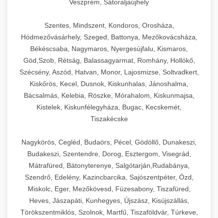
Veszprém, Sátoraljaújhely
Szentes, Mindszent, Kondoros, Orosháza,
Hódmezővásárhely, Szeged, Battonya, Mezőkovácsháza,
Békéscsaba, Nagymaros, Nyergesújfalu, Kismaros,
Göd,Szob, Rétság, Balassagyarmat, Romhány, Hollókő,
Szécsény, Aszód, Hatvan, Monor, Lajosmizse, Soltvadkert,
Kiskőrös, Kecel, Dusnok, Kiskunhalas, Jánoshalma,
Bácsalmás, Kelebia, Röszke, Mórahalom, Kiskunmajsa,
Kistelek, Kiskunfélegyháza, Bugac, Kecskemét,
Tiszakécske
Nagykörös, Cegléd, Budaörs, Pécel, Gödöllő, Dunakeszi,
Budakeszi, Szentendre, Dorog, Esztergom, Visegrád,
Mátrafüred, Bátonyterenye, Salgótarján,Rudabánya,
Szendrő, Edelény, Kazincbarcika, Sajószentpéter, Ózd,
Miskolc, Eger, Mezőkövesd, Füzesabony, Tiszafüred,
Heves, Jászapáti, Kunhegyes, Újszász, Kisújszállás,
Törökszentmiklós, Szolnok, Martfű, Tiszaföldvár, Túrkeve,