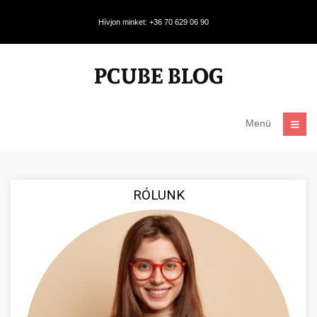
Hívjon minket: +36 70 629 06 90
Menü
RÓLUNK