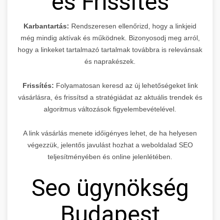
és Frissítés
Karbantartás:
Rendszeresen ellenőrizd, hogy a linkjeid
még mindig aktívak és működnek. Bizonyosodj meg arról,
hogy a linkeket tartalmazó tartalmak továbbra is relevánsak
és naprakészek.
Frissítés:
Folyamatosan keresd az új lehetőségeket link
vásárlásra, és frissítsd a stratégiádat az aktuális trendek és
algoritmus változások figyelembevételével.
A link vásárlás menete időigényes lehet, de ha helyesen
végezzük, jelentős javulást hozhat a weboldalad SEO
teljesítményében és online jelenlétében.
Seo ügynökség
Budapest