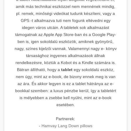
amik más technikai eszközzel nem mennének mindig,
pl. remek, minőségi videókat tudunk készíteni, vagy a
GPS -t alkalmazva tuti nem fogunk eltévedni egy
idegen város utcáin. A tabletek sok alkalmazást
támogatnak az Apple App Store-ban és a Google Play-
ben is, igen sokoldalú eszközök, amiknek gyönyörű,
nagy, színes kijelzői vannak. Valamennyi nagy e- könyv
társasághoz ingyenes alkalmazások állnak
rendelkezésre, köztük a Kobot és a Kindle számára is.
Bátran állítható, hogy a
tablet
egy sokoldalú eszköz,
nem úgy, mint az e-book, de bizony ennek meg is van
az ára. És akkor legyen is ez a tablet hátránya az e-
bookkal szemben: a luxus pénzbe kerül, így a tabletért
is mélyebben a zsebbe kell nyúlni, mint az e-book
esetében.
Partnerek:
-
Hamvay Lang Down pillows