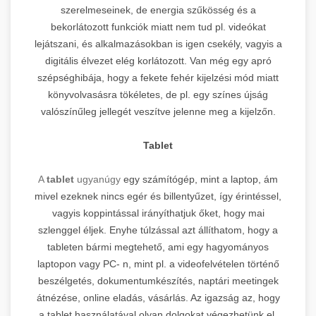
szerelmeseinek, de energia szűkösség és a
bekorlátozott funkciók miatt nem tud pl. videókat
lejátszani, és alkalmazásokban is igen csekély, vagyis a
digitális élvezet elég korlátozott. Van még egy apró
szépséghibája, hogy a fekete fehér kijelzési mód miatt
könyvolvasásra tökéletes, de pl. egy színes újság
valószínűleg jellegét veszítve jelenne meg a kijelzőn.
Tablet
A
tablet
ugyanúgy
egy számítógép, mint a laptop, ám
mivel ezeknek nincs egér és billentyűzet, így érintéssel,
vagyis koppintással irányíthatjuk őket, hogy mai
szlenggel éljek. Enyhe túlzással azt állíthatom, hogy a
tableten bármi megtehető, ami egy hagyományos
laptopon vagy PC- n, mint pl. a videofelvételen történő
beszélgetés, dokumentumkészítés, naptári meetingek
átnézése, online eladás, vásárlás. Az igazság az, hogy
a tablet használatával olyan dolgokat végezhetünk el,