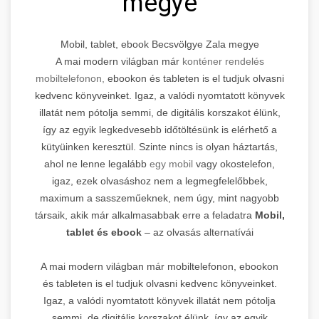
megye
Mobil, tablet, ebook Becsvölgye Zala megye
A mai modern világban már
konténer rendelés
mobiltelefonon,
ebookon és tableten is el tudjuk olvasni
kedvenc könyveinket. Igaz, a valódi nyomtatott könyvek
illatát nem pótolja semmi, de digitális korszakot élünk,
így az egyik legkedvesebb időtöltésünk is elérhető a
kütyüinken keresztül. Szinte nincs is olyan háztartás,
ahol ne lenne legalább
egy mobil
vagy okostelefon,
igaz, ezek olvasáshoz nem a legmegfelelőbbek,
maximum a sasszeműeknek, nem úgy, mint nagyobb
társaik, akik már alkalmasabbak erre a feladatra
Mobil,
tablet és ebook
– az olvasás alternatívái
A mai modern világban már mobiltelefonon, ebookon
és tableten is el tudjuk olvasni kedvenc könyveinket.
Igaz, a valódi nyomtatott könyvek illatát nem pótolja
semmi, de digitális korszakot élünk, így az egyik