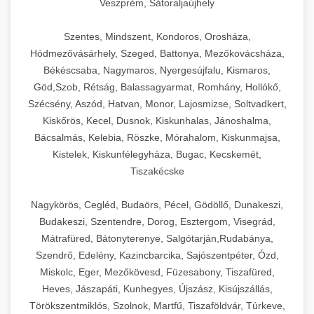
Veszprém, Sátoraljaújhely
Szentes, Mindszent, Kondoros, Orosháza,
Hódmezővásárhely, Szeged, Battonya, Mezőkovácsháza,
Békéscsaba, Nagymaros, Nyergesújfalu, Kismaros,
Göd,Szob, Rétság, Balassagyarmat, Romhány, Hollókő,
Szécsény, Aszód, Hatvan, Monor, Lajosmizse, Soltvadkert,
Kiskőrös, Kecel, Dusnok, Kiskunhalas, Jánoshalma,
Bácsalmás, Kelebia, Röszke, Mórahalom, Kiskunmajsa,
Kistelek, Kiskunfélegyháza, Bugac, Kecskemét,
Tiszakécske
Nagykörös, Cegléd, Budaörs, Pécel, Gödöllő, Dunakeszi,
Budakeszi, Szentendre, Dorog, Esztergom, Visegrád,
Mátrafüred, Bátonyterenye, Salgótarján,Rudabánya,
Szendrő, Edelény, Kazincbarcika, Sajószentpéter, Ózd,
Miskolc, Eger, Mezőkövesd, Füzesabony, Tiszafüred,
Heves, Jászapáti, Kunhegyes, Újszász, Kisújszállás,
Törökszentmiklós, Szolnok, Martfű, Tiszaföldvár, Túrkeve,