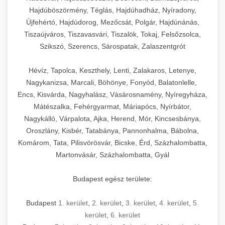
Hajdúböszörmény, Téglás, Hajdúhadház, Nyíradony,
Újfehértó, Hajdúdorog, Mezőcsát, Polgár, Hajdúnánás,
Tiszaújváros, Tiszavasvári, Tiszalök, Tokaj, Felsőzsolca,
Szikszó, Szerencs, Sárospatak, Zalaszentgrót
Hévíz, Tapolca, Keszthely, Lenti, Zalakaros, Letenye,
Nagykanizsa, Marcali, Böhönye, Fonyód, Balatonlelle,
Encs, Kisvárda, Nagyhalász, Vásárosnamény, Nyíregyháza,
Mátészalka, Fehérgyarmat, Máriapócs, Nyírbátor,
Nagykálló, Várpalota, Ajka, Herend, Mór, Kincsesbánya,
Oroszlány, Kisbér, Tatabánya, Pannonhalma, Bábolna,
Komárom, Tata, Pilisvörösvár, Bicske, Érd, Százhalombatta,
Martonvásár, Százhalombatta, Gyál
Budapest egész területe:
Budapest
1. kerület
,
2. kerület
,
3. kerület
,
4. kerület
,
5.
kerület
,
6. kerület