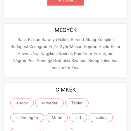
Kapcsolat
MEGYÉK
Bács-Kiskun
Baranya
Békés
Borsod-Abaúj-Zemplén
Budapest
Csongrád
Fejér
Győr-Moson-Sopron
Hajdú-Bihar
Heves
Jász-Nagykun-Szolnok
Komárom-Esztergom
Nógrád
Pest
Somogy
Szabolcs-Szatmár-Bereg
Tolna
Vas
Veszprém
Zala
CIMKÉK
ebook
e-reader
Tablet
számítógép
Mobil
led
szalag