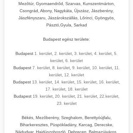
Mezőtúr, Gyomaendrőd, Szarvas, Kunszentmárton,
Csongrád, Abony, Nagykáta, Újszász, Jászberény,
Jászfényszaru, Jászárokszállás, Lőrinci, Gyöngyös,
Pásztó,Gyula, Sarkad
Budapest egész területe:
Budapest
1. kerület
,
2. kerület
,
3. kerület
,
4. kerület
,
5.
kerület
,
6. kerület
Budapest
7. kerület
,
8. kerület
,
9. kerület
,
10. kerület
,
11.
kerület
,
12. kerület
Budapest
13. kerület
,
14. kerület
,
15. kerület
,
16. kerület
,
17. kerület
,
18. kerület
Budapest
19. kerület
,
20. kerület
,
21. kerület
,
22.kerület
,
23. kerület
Békés, Mezőberény, Szeghalom, Berettyóújfalu,
Biharkeresztes, Püspökladány, Karcag, Derecske,
Nádudvar, Hajdúszoboszló, Debrecen, Balmazújváros,