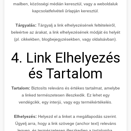
mailben, közösségi médián keresztül, vagy a weboldaluk
kapcsolatfelvételi űrlapján keresztül.
Tárgyalás:
Tárgyalj a link elhelyezésének feltételeiről,
beleértve az árakat, a link elhelyezésének módját és helyét
(pl. cikkekben, blogbejegyzésekben, vagy oldalsávban).
4. Link Elhelyezés
és Tartalom
Tartalom:
Biztosíts releváns és értékes tartalmat, amelybe
a linked természetesen illeszkedik. Ez lehet egy
vendégcikk, egy interjú, vagy egy termékértékelés.
Elhelyezés:
Helyezd el a linket a megállapodás szerint.
Ügyelj arra, hogy a link szövege (anchor text) releváns
legyen, és természetesen illeszkedjen a tartalomba.