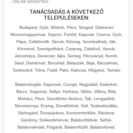
-
ONLINE MARKETING
TANÁCSADÁS A KÖVETKEZŐ
TELEPÜLÉSEKEN:
Budapest, Győr, Miskolc, Pécs, Szeged, Debrecen
Mosonmagyaróvár, Sopron, Fertőd, Kapuvár, Csorna, Győr,
Pápa, Celldömölk, Sárvár, Kőszeg, Szombathely, Ják,
Körmend, Szentgotthárd, Csepreg, Zalalövő, Vasvár,
Jánosháza, Devecser, Ajka, Sümeg, Pécsvárad, Komló,
Sásd, Dombóvár, Bonyhád, Bátaszék, Baja, Bácsalmás,
Szekszárd, Tolna, Fadd, Paks, Kalocsa, Hőgyész, Tamási
Balatonboglár, Kaposvár, Csurgó, Nagyatád, Kadarkút,
Barcs, Szigetvár, Sellye, Harkány, Siklós, Villány, Bóly,
Mohács, Pécs, Szentlőrinc Andocs, Tab, Lengyeltóti,
Simontornya, Enying, Dunaföldvár, Solt, Szabadszállás,
Sárbogárd, Dunaújváros, Kunszentmiklós, Ráckeve,
Gárdony, Székesfehérvár, Balatonföldvár, Siófok,
Balatonalmádi, Polgárdi, Balatonfűzfő, Balatonfüred,