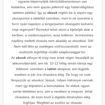
ugyanis képernyőjük tükröződésmentesen van
kialakítva, ami nem igazán jellemző egy háttérvilágítású
tabletre például. Így az
ebook
rögtön be is söpört egy
pluszpontot a tablettel szemben, mert ki ne szeretné a
forró nyári napokon a tengerparton olvasgatni kedvenc
írója regényeit? Remekül lehet nézni a kijelzőjét akár a
kertben, a medenceparton, azaz kültéren, természetes
napfény melletti olvasás nem akadály az ebookkal. Sőt!
Nem kell félni az esetleges vízfröccsenéstől, mert az
eszközök legtöbbje vízálló tulajdonsággal bír.
Az
ebook
előnyei itt még nem értek véget, beszéljük az
akkumulátorától, ami kb. 10-12 hétig simán kibírja egy
töltéssel, szemben a
tablet
aksijával, ami legjobb
esetben is pár óra olvasásra elég. De hogy ne csak
fényezzük az ebookot, lássuk, milyen hátrányai vannak,
mert így teljeskörű a bemutatása. Az ebbok ugyan
szinte tökéletes arra, ami a nevében is megvan, tehát
olvasásra, de ezen kívül a digitális élményben elég
foghíjas. Megfelel az eszköz az olvasás