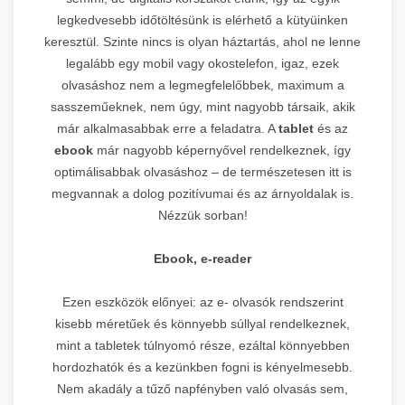
legkedvesebb időtöltésünk is elérhető a kütyüinken
keresztül. Szinte nincs is olyan háztartás, ahol ne lenne
legalább egy mobil vagy okostelefon, igaz, ezek
olvasáshoz nem a legmegfelelőbbek, maximum a
sasszeműeknek, nem úgy, mint nagyobb társaik, akik
már alkalmasabbak erre a feladatra. A
tablet
és az
ebook
már nagyobb képernyővel rendelkeznek, így
optimálisabbak olvasáshoz – de természetesen itt is
megvannak a dolog pozitívumai és az árnyoldalak is.
Nézzük sorban!
Ebook, e-reader
Ezen eszközök előnyei: az e- olvasók rendszerint
kisebb méretűek és könnyebb súllyal rendelkeznek,
mint a tabletek túlnyomó része, ezáltal könnyebben
hordozhatók és a kezünkben fogni is kényelmesebb.
Nem akadály a tűző napfényben való olvasás sem,