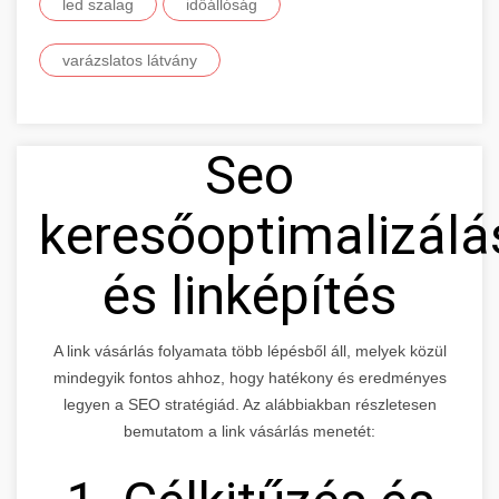
led szalag
időállóság
varázslatos látvány
Seo
keresőoptimalizálá
és linképítés
A link vásárlás folyamata több lépésből áll, melyek közül
mindegyik fontos ahhoz, hogy hatékony és eredményes
legyen a SEO stratégiád. Az alábbiakban részletesen
bemutatom a link vásárlás menetét: