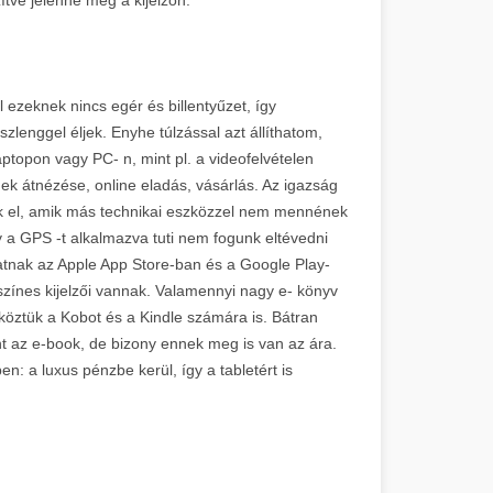
 ezeknek nincs egér és billentyűzet, így
szlenggel éljek. Enyhe túlzással azt állíthatom,
topon vagy PC- n, mint pl. a videofelvételen
k átnézése, online eladás, vásárlás. Az igazság
nk el, amik más technikai eszközzel nem mennének
y a GPS -t alkalmazva tuti nem fogunk eltévedni
atnak az Apple App Store-ban és a Google Play-
színes kijelzői vannak. Valamennyi nagy e- könyv
köztük a Kobot és a Kindle számára is. Bátran
t az e-book, de bizony ennek meg is van az ára.
n: a luxus pénzbe kerül, így a tabletért is