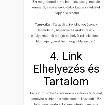
Ezt megteheted e-mailben, közösségi médián
keresztül, vagy a weboldaluk kapcsolatfelvételi
űrlapján keresztül.
Tárgyalás:
Tárgyalj a link elhelyezésének
feltételeiről, beleértve az árakat, a link
elhelyezésének módját és helyét (pl. cikkekben,
blogbejegyzésekben, vagy oldalsávban).
4. Link
Elhelyezés és
Tartalom
Tartalom:
Biztosíts releváns és értékes tartalmat,
amelybe a linked természetesen illeszkedik. Ez
lehet egy vendégcikk, egy interjú, vagy egy