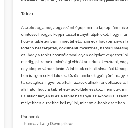
Tablet
A
tablet
ugyanúgy
egy számítógép, mint a laptop, ám mivel
érintéssel, vagyis koppintással irányíthatjuk őket, hogy mai 
hogy a tableten bármi megtehető, ami egy hagyományos lap
történő beszélgetés, dokumentumkészítés, naptári meetinge
az, hogy a tablet használatával olyan dolgokat végezhetü
mindig, pl. remek, minőségi videókat tudunk készíteni, vag
egy idegen város utcáin. A tabletek sok alkalmazást támog
ben is, igen sokoldalú eszközök, amiknek gyönyörű, nagy, 
társasághoz ingyenes alkalmazások állnak rendelkezésre, 
állítható, hogy a
tablet
egy sokoldalú eszköz, nem úgy, min
És akkor legyen is ez a tablet hátránya az e-bookkal szembe
mélyebben a zsebbe kell nyúlni, mint az e-book esetében.
Partnerek:
-
Hamvay Lang Down pillows