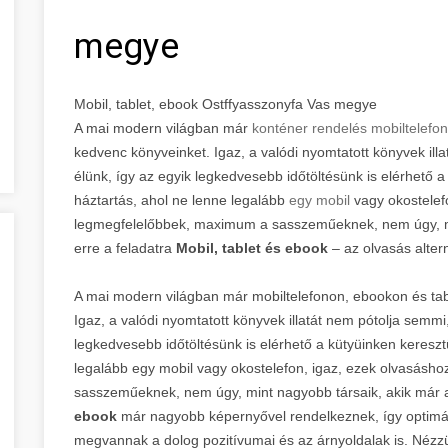
megye
Mobil, tablet, ebook Ostffyasszonyfa Vas megye
A mai modern világban már
konténer rendelés mobiltelefo
kedvenc könyveinket. Igaz, a valódi nyomtatott könyvek illa
élünk, így az egyik legkedvesebb időtöltésünk is elérhető a 
háztartás, ahol ne lenne legalább
egy mobil
vagy okostelef
legmegfelelőbbek, maximum a sasszeműeknek, nem úgy, mi
erre a feladatra
Mobil, tablet és ebook
– az olvasás altern
A mai modern világban már mobiltelefonon, ebookon és tabl
Igaz, a valódi nyomtatott könyvek illatát nem pótolja semmi,
legkedvesebb időtöltésünk is elérhető a kütyüinken keresztü
legalább egy mobil vagy okostelefon, igaz, ezek olvasás
sasszeműeknek, nem úgy, mint nagyobb társaik, akik már a
ebook
már nagyobb képernyővel rendelkeznek, így optimál
megvannak a dolog pozitívumai és az árnyoldalak is. Nézz