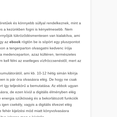
éretűek és könnyebb súllyal rendelkeznek, mint a
 és a kezünkben fogni is kényelmesebb. Nem
rnyőjük tükröződésmentesen van kialakítva, ami
Így az
ebook
rögtön be is söpört egy pluszpontot
okon a tengerparton olvasgatni kedvenc írója
n, a medenceparton, azaz kültéren, természetes
 kell félni az esetleges vízfröccsenéstől, mert az
umulátorától, ami kb. 10-12 hétig simán kibírja
ben is pár óra olvasásra elég. De hogy ne csak
rt így teljeskörű a bemutatása. Az ebbok ugyan
ásra, de ezen kívül a digitális élményben elég
e energia szűkösség és a bekorlátozott funkciók
igen csekély, vagyis a digitális élvezet elég
 fehér kijelzési mód miatt könyvolvasásra
zítve jelenne meg a kijelzőn.