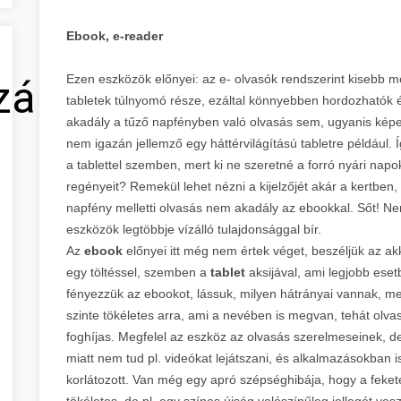
Ebook, e-reader
Ezen eszközök előnyei: az e- olvasók rendszerint kisebb m
zálás
tabletek túlnyomó része, ezáltal könnyebben hordozhatók
akadály a tűző napfényben való olvasás sem, ugyanis képe
nem igazán jellemző egy háttérvilágítású tabletre például. 
a tablettel szemben, mert ki ne szeretné a forró nyári nap
regényeit? Remekül lehet nézni a kijelzőjét akár a kertbe
napfény melletti olvasás nem akadály az ebookkal. Sőt! Nem
eszközök legtöbbje vízálló tulajdonsággal bír.
Az
ebook
előnyei itt még nem értek véget, beszéljük az akk
egy töltéssel, szemben a
tablet
aksijával, ami legjobb eset
fényezzük az ebookot, lássuk, milyen hátrányai vannak, me
szinte tökéletes arra, ami a nevében is megvan, tehát olvas
foghíjas. Megfelel az eszköz az olvasás szerelmeseinek, d
miatt nem tud pl. videókat lejátszani, és alkalmazásokban is 
korlátozott. Van még egy apró szépséghibája, hogy a fekete
tökéletes, de pl. egy színes újság valószínűleg jellegét ves