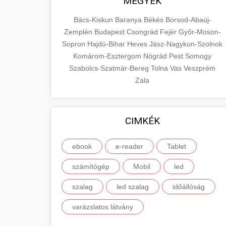
MEGYÉK
Bács-Kiskun
Baranya
Békés
Borsod-Abaúj-
Zemplén
Budapest
Csongrád
Fejér
Győr-Moson-
Sopron
Hajdú-Bihar
Heves
Jász-Nagykun-Szolnok
Komárom-Esztergom
Nógrád
Pest
Somogy
Szabolcs-Szatmár-Bereg
Tolna
Vas
Veszprém
Zala
CIMKÉK
ebook
e-reader
Tablet
számítógép
Mobil
led
szalag
led szalag
időállóság
varázslatos látvány