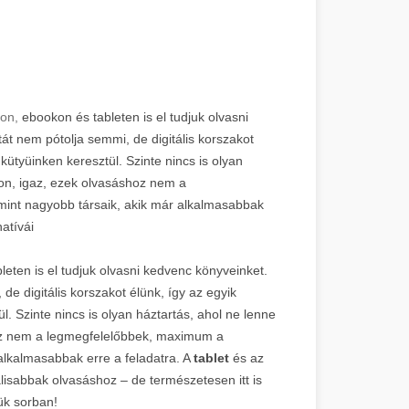
non,
ebookon és tableten is el tudjuk olvasni
tát nem pótolja semmi, de digitális korszakot
kütyüinken keresztül. Szinte nincs is olyan
on, igaz, ezek olvasáshoz nem a
nt nagyobb társaik, akik már alkalmasabbak
atívái
eten is el tudjuk olvasni kedvenc könyveinket.
 de digitális korszakot élünk, így az egyik
l. Szinte nincs is olyan háztartás, ahol ne lenne
hoz nem a legmegfelelőbbek, maximum a
lkalmasabbak erre a feladatra. A
tablet
és az
isabbak olvasáshoz – de természetesen itt is
ük sorban!