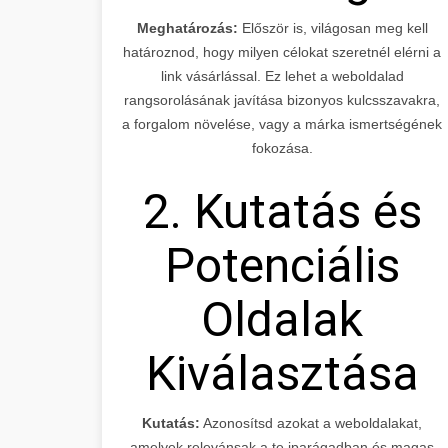
Meghatározás:
Először is, világosan meg kell
határoznod, hogy milyen célokat szeretnél elérni a
link vásárlással. Ez lehet a weboldalad
rangsorolásának javítása bizonyos kulcsszavakra,
a forgalom növelése, vagy a márka ismertségének
fokozása.
2. Kutatás és
Potenciális
Oldalak
Kiválasztása
Kutatás:
Azonosítsd azokat a weboldalakat,
amelyek relevánsak a te iparágadban és magas