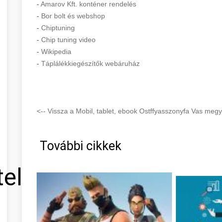
-
Amarov Kft. konténer rendelés
-
Bor bolt és webshop
-
Chiptuning
-
Chip tuning video
-
Wikipedia
-
Táplálékkiegészítők webáruház
<-- Vissza a Mobil, tablet, ebook Ostffyasszonyfa Vas megy
További cikkek
tel