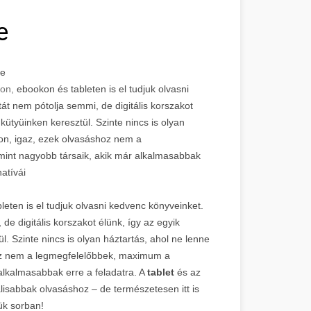
e
ye
non,
ebookon és tableten is el tudjuk olvasni
tát nem pótolja semmi, de digitális korszakot
kütyüinken keresztül. Szinte nincs is olyan
on, igaz, ezek olvasáshoz nem a
nt nagyobb társaik, akik már alkalmasabbak
atívái
eten is el tudjuk olvasni kedvenc könyveinket.
 de digitális korszakot élünk, így az egyik
l. Szinte nincs is olyan háztartás, ahol ne lenne
hoz nem a legmegfelelőbbek, maximum a
lkalmasabbak erre a feladatra. A
tablet
és az
isabbak olvasáshoz – de természetesen itt is
ük sorban!