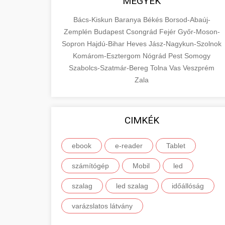
MEGYÉK
Bács-Kiskun
Baranya
Békés
Borsod-Abaúj-
Zemplén
Budapest
Csongrád
Fejér
Győr-Moson-
Sopron
Hajdú-Bihar
Heves
Jász-Nagykun-Szolnok
Komárom-Esztergom
Nógrád
Pest
Somogy
Szabolcs-Szatmár-Bereg
Tolna
Vas
Veszprém
Zala
CIMKÉK
ebook
e-reader
Tablet
számítógép
Mobil
led
szalag
led szalag
időállóság
varázslatos látvány