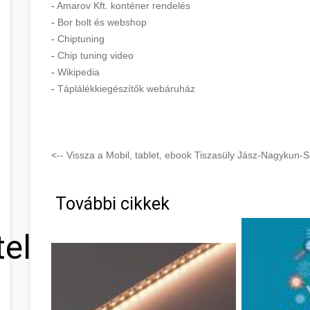
-
Amarov Kft. konténer rendelés
-
Bor bolt és webshop
-
Chiptuning
-
Chip tuning video
-
Wikipedia
-
Táplálékkiegészítők webáruház
<-- Vissza a Mobil, tablet, ebook Tiszasüly Jász-Nagykun-
További cikkek
tel