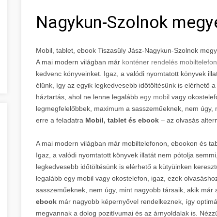
Nagykun-Szolnok megy
Mobil, tablet, ebook Tiszasüly Jász-Nagykun-Szolnok meg
A mai modern világban már
konténer rendelés mobiltelefo
kedvenc könyveinket. Igaz, a valódi nyomtatott könyvek illa
élünk, így az egyik legkedvesebb időtöltésünk is elérhető a 
háztartás, ahol ne lenne legalább
egy mobil
vagy okostelef
legmegfelelőbbek, maximum a sasszeműeknek, nem úgy, mi
erre a feladatra
Mobil, tablet és ebook
– az olvasás altern
A mai modern világban már mobiltelefonon, ebookon és tabl
Igaz, a valódi nyomtatott könyvek illatát nem pótolja semmi,
legkedvesebb időtöltésünk is elérhető a kütyüinken keresztü
legalább egy mobil vagy okostelefon, igaz, ezek olvasás
sasszeműeknek, nem úgy, mint nagyobb társaik, akik már a
ebook
már nagyobb képernyővel rendelkeznek, így optimál
megvannak a dolog pozitívumai és az árnyoldalak is. Nézz