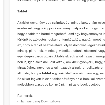
Tablet
A
tablet
ugyanúgy
egy számítógép, mint a laptop, ám mivel
érintéssel, vagyis koppintással irányíthatjuk őket, hogy mai 
hogy a tableten bármi megtehető, ami egy hagyományos lap
történő beszélgetés, dokumentumkészítés, naptári meetinge
az, hogy a tablet használatával olyan dolgokat végezhetü
mindig, pl. remek, minőségi videókat tudunk készíteni, vag
egy idegen város utcáin. A tabletek sok alkalmazást támog
ben is, igen sokoldalú eszközök, amiknek gyönyörű, nagy, 
társasághoz ingyenes alkalmazások állnak rendelkezésre, 
állítható, hogy a
tablet
egy sokoldalú eszköz, nem úgy, min
És akkor legyen is ez a tablet hátránya az e-bookkal szembe
mélyebben a zsebbe kell nyúlni, mint az e-book esetében.
Partnerek:
-
Hamvay Lang Down pillows