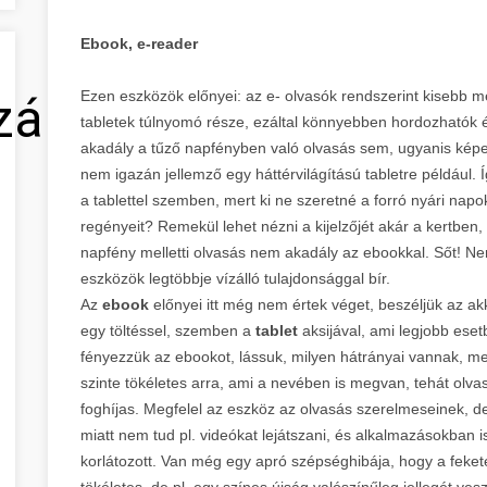
Ebook, e-reader
Ezen eszközök előnyei: az e- olvasók rendszerint kisebb m
zálás
tabletek túlnyomó része, ezáltal könnyebben hordozhatók
akadály a tűző napfényben való olvasás sem, ugyanis képe
nem igazán jellemző egy háttérvilágítású tabletre például. 
a tablettel szemben, mert ki ne szeretné a forró nyári nap
regényeit? Remekül lehet nézni a kijelzőjét akár a kertbe
napfény melletti olvasás nem akadály az ebookkal. Sőt! Nem
eszközök legtöbbje vízálló tulajdonsággal bír.
Az
ebook
előnyei itt még nem értek véget, beszéljük az akk
egy töltéssel, szemben a
tablet
aksijával, ami legjobb eset
fényezzük az ebookot, lássuk, milyen hátrányai vannak, me
szinte tökéletes arra, ami a nevében is megvan, tehát olvas
foghíjas. Megfelel az eszköz az olvasás szerelmeseinek, d
miatt nem tud pl. videókat lejátszani, és alkalmazásokban is 
korlátozott. Van még egy apró szépséghibája, hogy a fekete
tökéletes, de pl. egy színes újság valószínűleg jellegét ves