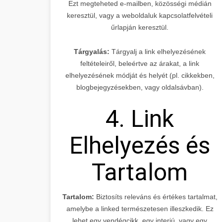
Ezt megteheted e-mailben, közösségi médián
keresztül, vagy a weboldaluk kapcsolatfelvételi
űrlapján keresztül.
Tárgyalás:
Tárgyalj a link elhelyezésének
feltételeiről, beleértve az árakat, a link
elhelyezésének módját és helyét (pl. cikkekben,
blogbejegyzésekben, vagy oldalsávban).
4. Link
Elhelyezés és
Tartalom
Tartalom:
Biztosíts releváns és értékes tartalmat,
amelybe a linked természetesen illeszkedik. Ez
lehet egy vendégcikk, egy interjú, vagy egy