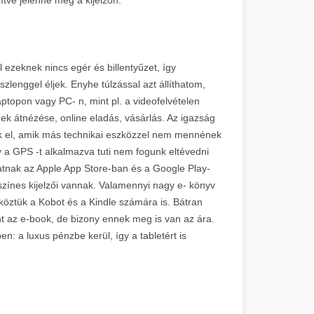
 ezeknek nincs egér és billentyűzet, így
szlenggel éljek. Enyhe túlzással azt állíthatom,
topon vagy PC- n, mint pl. a videofelvételen
k átnézése, online eladás, vásárlás. Az igazság
nk el, amik más technikai eszközzel nem mennének
y a GPS -t alkalmazva tuti nem fogunk eltévedni
atnak az Apple App Store-ban és a Google Play-
színes kijelzői vannak. Valamennyi nagy e- könyv
köztük a Kobot és a Kindle számára is. Bátran
t az e-book, de bizony ennek meg is van az ára.
n: a luxus pénzbe kerül, így a tabletért is