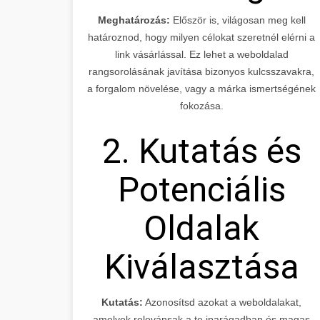
Meghatározás:
Először is, világosan meg kell
határoznod, hogy milyen célokat szeretnél elérni a
link vásárlással. Ez lehet a weboldalad
rangsorolásának javítása bizonyos kulcsszavakra,
a forgalom növelése, vagy a márka ismertségének
fokozása.
2. Kutatás és
Potenciális
Oldalak
Kiválasztása
Kutatás:
Azonosítsd azokat a weboldalakat,
amelyek relevánsak a te iparágadban és magas