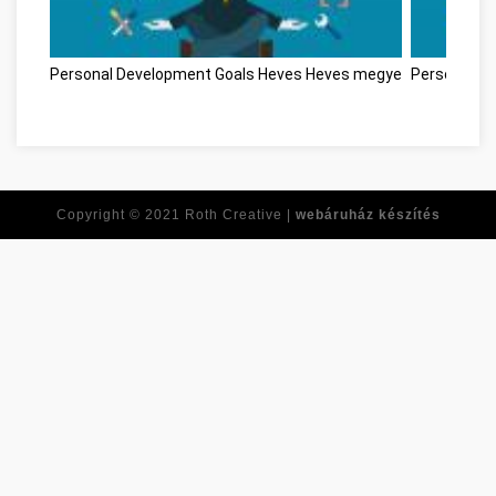
Personal Development Goals Heves Heves megye
Personal D
Copyright © 2021
Roth Creative |
webáruház készítés