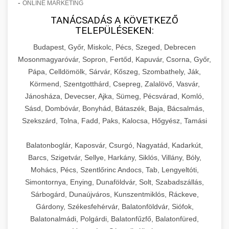
-
ONLINE MARKETING
TANÁCSADÁS A KÖVETKEZŐ
TELEPÜLÉSEKEN:
Budapest, Győr, Miskolc, Pécs, Szeged, Debrecen
Mosonmagyaróvár, Sopron, Fertőd, Kapuvár, Csorna, Győr,
Pápa, Celldömölk, Sárvár, Kőszeg, Szombathely, Ják,
Körmend, Szentgotthárd, Csepreg, Zalalövő, Vasvár,
Jánosháza, Devecser, Ajka, Sümeg, Pécsvárad, Komló,
Sásd, Dombóvár, Bonyhád, Bátaszék, Baja, Bácsalmás,
Szekszárd, Tolna, Fadd, Paks, Kalocsa, Hőgyész, Tamási
Balatonboglár, Kaposvár, Csurgó, Nagyatád, Kadarkút,
Barcs, Szigetvár, Sellye, Harkány, Siklós, Villány, Bóly,
Mohács, Pécs, Szentlőrinc Andocs, Tab, Lengyeltóti,
Simontornya, Enying, Dunaföldvár, Solt, Szabadszállás,
Sárbogárd, Dunaújváros, Kunszentmiklós, Ráckeve,
Gárdony, Székesfehérvár, Balatonföldvár, Siófok,
Balatonalmádi, Polgárdi, Balatonfűzfő, Balatonfüred,