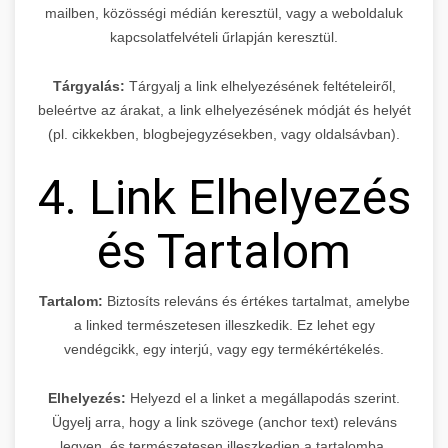
mailben, közösségi médián keresztül, vagy a weboldaluk
kapcsolatfelvételi űrlapján keresztül.
Tárgyalás:
Tárgyalj a link elhelyezésének feltételeiről,
beleértve az árakat, a link elhelyezésének módját és helyét
(pl. cikkekben, blogbejegyzésekben, vagy oldalsávban).
4. Link Elhelyezés
és Tartalom
Tartalom:
Biztosíts releváns és értékes tartalmat, amelybe
a linked természetesen illeszkedik. Ez lehet egy
vendégcikk, egy interjú, vagy egy termékértékelés.
Elhelyezés:
Helyezd el a linket a megállapodás szerint.
Ügyelj arra, hogy a link szövege (anchor text) releváns
legyen, és természetesen illeszkedjen a tartalomba.