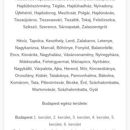
Hajdúböszörmény, Téglás, Hajdúhadház, Nyíradony,
Újfehértó, Hajdúdorog, Mezőcsát, Polgár, Hajdúnánás,
Tiszaújváros, Tiszavasvári, Tiszalök, Tokaj, Felsőzsolca,
Szikszó, Szerencs, Sárospatak, Zalaszentgrót
Hévíz, Tapolca, Keszthely, Lenti, Zalakaros, Letenye,
Nagykanizsa, Marcali, Böhönye, Fonyód, Balatonlelle,
Encs, Kisvárda, Nagyhalász, Vásárosnamény, Nyíregyháza,
Mátészalka, Fehérgyarmat, Máriapócs, Nyírbátor,
Nagykálló, Várpalota, Ajka, Herend, Mór, Kincsesbánya,
Oroszlány, Kisbér, Tatabánya, Pannonhalma, Bábolna,
Komárom, Tata, Pilisvörösvár, Bicske, Érd, Százhalombatta,
Martonvásár, Százhalombatta, Gyál
Budapest egész területe:
Budapest
1. kerület
,
2. kerület
,
3. kerület
,
4. kerület
,
5.
kerület
,
6. kerület