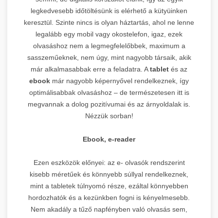
legkedvesebb időtöltésünk is elérhető a kütyüinken
keresztül. Szinte nincs is olyan háztartás, ahol ne lenne
legalább egy mobil vagy okostelefon, igaz, ezek
olvasáshoz nem a legmegfelelőbbek, maximum a
sasszeműeknek, nem úgy, mint nagyobb társaik, akik
már alkalmasabbak erre a feladatra. A
tablet
és az
ebook
már nagyobb képernyővel rendelkeznek, így
optimálisabbak olvasáshoz – de természetesen itt is
megvannak a dolog pozitívumai és az árnyoldalak is.
Nézzük sorban!
Ebook, e-reader
Ezen eszközök előnyei: az e- olvasók rendszerint
kisebb méretűek és könnyebb súllyal rendelkeznek,
mint a tabletek túlnyomó része, ezáltal könnyebben
hordozhatók és a kezünkben fogni is kényelmesebb.
Nem akadály a tűző napfényben való olvasás sem,