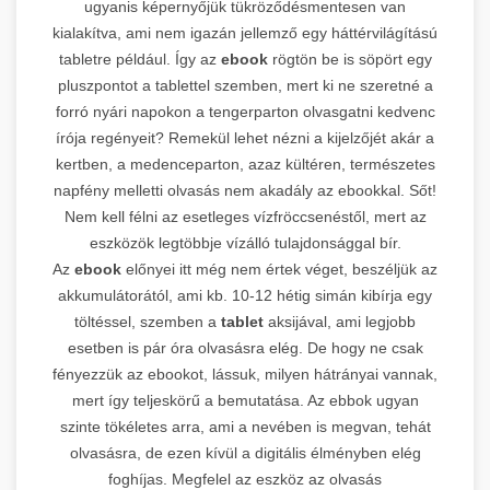
ugyanis képernyőjük tükröződésmentesen van
kialakítva, ami nem igazán jellemző egy háttérvilágítású
tabletre például. Így az
ebook
rögtön be is söpört egy
pluszpontot a tablettel szemben, mert ki ne szeretné a
forró nyári napokon a tengerparton olvasgatni kedvenc
írója regényeit? Remekül lehet nézni a kijelzőjét akár a
kertben, a medenceparton, azaz kültéren, természetes
napfény melletti olvasás nem akadály az ebookkal. Sőt!
Nem kell félni az esetleges vízfröccsenéstől, mert az
eszközök legtöbbje vízálló tulajdonsággal bír.
Az
ebook
előnyei itt még nem értek véget, beszéljük az
akkumulátorától, ami kb. 10-12 hétig simán kibírja egy
töltéssel, szemben a
tablet
aksijával, ami legjobb
esetben is pár óra olvasásra elég. De hogy ne csak
fényezzük az ebookot, lássuk, milyen hátrányai vannak,
mert így teljeskörű a bemutatása. Az ebbok ugyan
szinte tökéletes arra, ami a nevében is megvan, tehát
olvasásra, de ezen kívül a digitális élményben elég
foghíjas. Megfelel az eszköz az olvasás