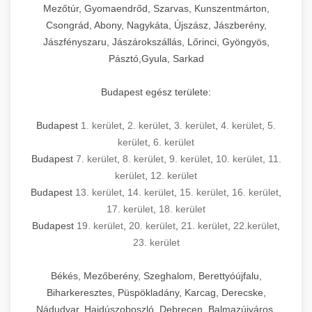
Mezőtúr, Gyomaendrőd, Szarvas, Kunszentmárton,
Csongrád, Abony, Nagykáta, Újszász, Jászberény,
Jászfényszaru, Jászárokszállás, Lőrinci, Gyöngyös,
Pásztó,Gyula, Sarkad
Budapest egész területe:
Budapest
1. kerület
,
2. kerület
,
3. kerület
,
4. kerület
,
5.
kerület
,
6. kerület
Budapest
7. kerület
,
8. kerület
,
9. kerület
,
10. kerület
,
11.
kerület
,
12. kerület
Budapest
13. kerület
,
14. kerület
,
15. kerület
,
16. kerület
,
17. kerület
,
18. kerület
Budapest
19. kerület
,
20. kerület
,
21. kerület
,
22.kerület
,
23. kerület
Békés, Mezőberény, Szeghalom, Berettyóújfalu,
Biharkeresztes, Püspökladány, Karcag, Derecske,
Nádudvar, Hajdúszoboszló, Debrecen, Balmazújváros,