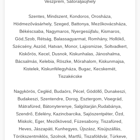
Veszprém, Sátoraljaújhely
Szentes, Mindszent, Kondoros, Orosháza,
Hódmezővásárhely, Szeged, Battonya, Mezőkovácsháza,
Békéscsaba, Nagymaros, Nyergesújfalu, Kismaros,
Göd,Szob, Rétság, Balassagyarmat, Romhány, Hollókő,
Szécsény, Aszód, Hatvan, Monor, Lajosmizse, Soltvadkert,
Kiskőrös, Kecel, Dusnok, Kiskunhalas, Jánoshalma,
Bácsalmás, Kelebia, Röszke, Mórahalom, Kiskunmajsa,
Kistelek, Kiskunfélegyháza, Bugac, Kecskemét,
Tiszakécske
Nagykörös, Cegléd, Budaörs, Pécel, Gödöllő, Dunakeszi,
Budakeszi, Szentendre, Dorog, Esztergom, Visegrád,
Mátrafüred, Bátonyterenye, Salgótarján,Rudabánya,
Szendrő, Edelény, Kazincbarcika, Sajószentpéter, Ózd,
Miskolc, Eger, Mezőkövesd, Füzesabony, Tiszafüred,
Heves, Jászapáti, Kunhegyes, Újszász, Kisújszállás,
Törökszentmiklós, Szolnok, Martfű, Tiszaföldvár, Túrkeve,