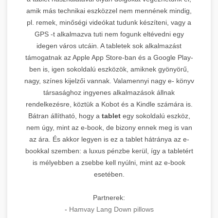
amik más technikai eszközzel nem mennének mindig,
pl. remek, minőségi videókat tudunk készíteni, vagy a
GPS -t alkalmazva tuti nem fogunk eltévedni egy
idegen város utcáin. A tabletek sok alkalmazást
támogatnak az Apple App Store-ban és a Google Play-
ben is, igen sokoldalú eszközök, amiknek gyönyörű,
nagy, színes kijelzői vannak. Valamennyi nagy e- könyv
társasághoz ingyenes alkalmazások állnak
rendelkezésre, köztük a Kobot és a Kindle számára is.
Bátran állítható, hogy a
tablet
egy sokoldalú eszköz,
nem úgy, mint az e-book, de bizony ennek meg is van
az ára. És akkor legyen is ez a tablet hátránya az e-
bookkal szemben: a luxus pénzbe kerül, így a tabletért
is mélyebben a zsebbe kell nyúlni, mint az e-book
esetében.
Partnerek:
-
Hamvay Lang Down pillows