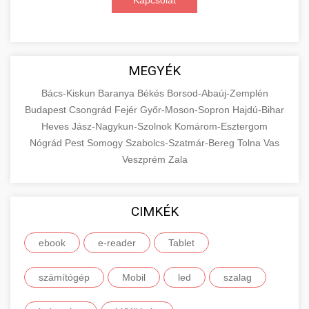
Kapcsolat
MEGYÉK
Bács-Kiskun
Baranya
Békés
Borsod-Abaúj-Zemplén
Budapest
Csongrád
Fejér
Győr-Moson-Sopron
Hajdú-Bihar
Heves
Jász-Nagykun-Szolnok
Komárom-Esztergom
Nógrád
Pest
Somogy
Szabolcs-Szatmár-Bereg
Tolna
Vas
Veszprém
Zala
CIMKÉK
ebook
e-reader
Tablet
számítógép
Mobil
led
szalag