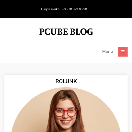
Hívjon minket: +36 70 629 06 90
Menü
RÓLUNK