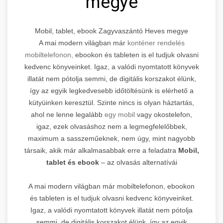
megye
Mobil, tablet, ebook Zagyvaszántó Heves megye
A mai modern világban már
konténer rendelés
mobiltelefonon,
ebookon és tableten is el tudjuk olvasni
kedvenc könyveinket. Igaz, a valódi nyomtatott könyvek
illatát nem pótolja semmi, de digitális korszakot élünk,
így az egyik legkedvesebb időtöltésünk is elérhető a
kütyüinken keresztül. Szinte nincs is olyan háztartás,
ahol ne lenne legalább
egy mobil
vagy okostelefon,
igaz, ezek olvasáshoz nem a legmegfelelőbbek,
maximum a sasszeműeknek, nem úgy, mint nagyobb
társaik, akik már alkalmasabbak erre a feladatra
Mobil,
tablet és ebook
– az olvasás alternatívái
A mai modern világban már mobiltelefonon, ebookon
és tableten is el tudjuk olvasni kedvenc könyveinket.
Igaz, a valódi nyomtatott könyvek illatát nem pótolja
semmi, de digitális korszakot élünk, így az egyik