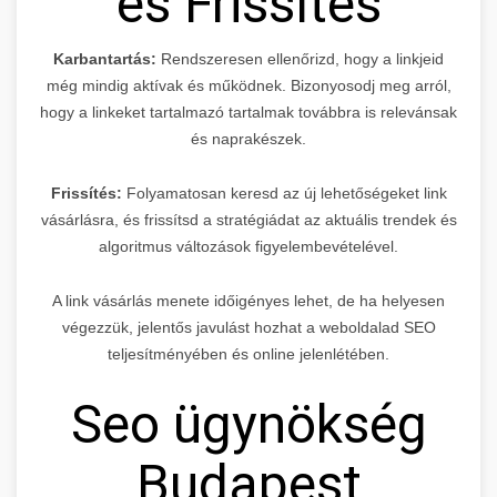
és Frissítés
Karbantartás:
Rendszeresen ellenőrizd, hogy a linkjeid
még mindig aktívak és működnek. Bizonyosodj meg arról,
hogy a linkeket tartalmazó tartalmak továbbra is relevánsak
és naprakészek.
Frissítés:
Folyamatosan keresd az új lehetőségeket link
vásárlásra, és frissítsd a stratégiádat az aktuális trendek és
algoritmus változások figyelembevételével.
A link vásárlás menete időigényes lehet, de ha helyesen
végezzük, jelentős javulást hozhat a weboldalad SEO
teljesítményében és online jelenlétében.
Seo ügynökség
Budapest