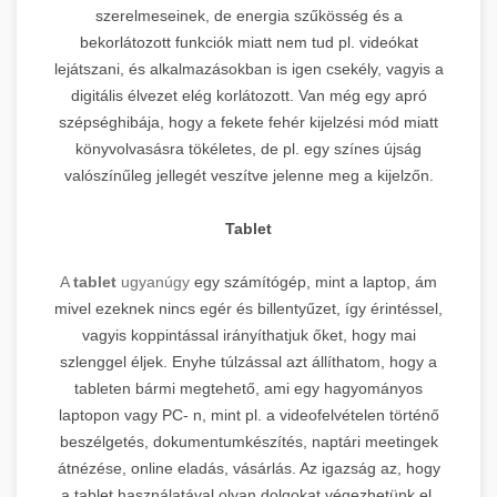
szerelmeseinek, de energia szűkösség és a
bekorlátozott funkciók miatt nem tud pl. videókat
lejátszani, és alkalmazásokban is igen csekély, vagyis a
digitális élvezet elég korlátozott. Van még egy apró
szépséghibája, hogy a fekete fehér kijelzési mód miatt
könyvolvasásra tökéletes, de pl. egy színes újság
valószínűleg jellegét veszítve jelenne meg a kijelzőn.
Tablet
A
tablet
ugyanúgy
egy számítógép, mint a laptop, ám
mivel ezeknek nincs egér és billentyűzet, így érintéssel,
vagyis koppintással irányíthatjuk őket, hogy mai
szlenggel éljek. Enyhe túlzással azt állíthatom, hogy a
tableten bármi megtehető, ami egy hagyományos
laptopon vagy PC- n, mint pl. a videofelvételen történő
beszélgetés, dokumentumkészítés, naptári meetingek
átnézése, online eladás, vásárlás. Az igazság az, hogy
a tablet használatával olyan dolgokat végezhetünk el,