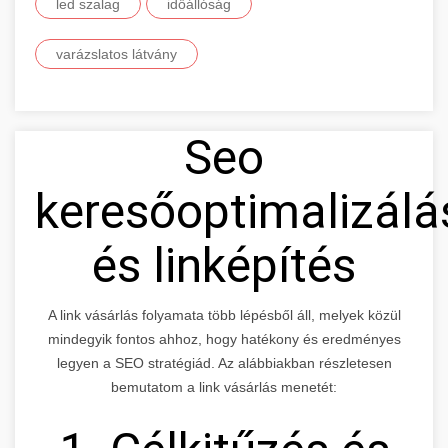
led szalag
időállóság
varázslatos látvány
Seo
keresőoptimalizálá
és linképítés
A link vásárlás folyamata több lépésből áll, melyek közül
mindegyik fontos ahhoz, hogy hatékony és eredményes
legyen a SEO stratégiád. Az alábbiakban részletesen
bemutatom a link vásárlás menetét: