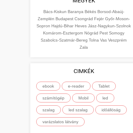
MEGYÉK
Bács-Kiskun
Baranya
Békés
Borsod-Abaúj-
Zemplén
Budapest
Csongrád
Fejér
Győr-Moson-
Sopron
Hajdú-Bihar
Heves
Jász-Nagykun-Szolnok
Komárom-Esztergom
Nógrád
Pest
Somogy
Szabolcs-Szatmár-Bereg
Tolna
Vas
Veszprém
Zala
CIMKÉK
ebook
e-reader
Tablet
számítógép
Mobil
led
szalag
led szalag
időállóság
varázslatos látvány