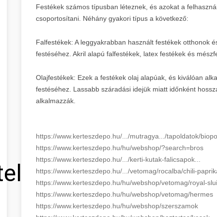
Festékek számos típusban léteznek, és azokat a felhasználá
csoportosítani. Néhány gyakori típus a következő:
Falfestékek: A leggyakrabban használt festékek otthonok és 
festéséhez. Akril alapú falfestékek, latex festékek és mészf
Olajfestékek: Ezek a festékek olaj alapúak, és kiválóan alk
festéséhez. Lassabb száradási idejük miatt időnként hossza
alkalmazzák.
https://www.kerteszdepo.hu/.../mutragya.../tapoldatok/biop
https://www.kerteszdepo.hu/hu/webshop/?search=bros
https://www.kerteszdepo.hu/.../kerti-kutak-falicsapok...
tel
https://www.kerteszdepo.hu/.../vetomag/rocalba/chili-paprik
https://www.kerteszdepo.hu/hu/webshop/vetomag/royal-slu
https://www.kerteszdepo.hu/hu/webshop/vetomag/hermes
https://www.kerteszdepo.hu/hu/webshop/szerszamok