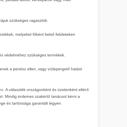
zájuk szükséges ragasztók.
stékek, melyeket főként belső felületeken
oz és védelméhez szükséges termékek.
nek a penész ellen, vagy vízlepergető hatást
re
. A választék országonként és üzetenként eltérő
sel. Mindig érdemes szakértő tanácsot kérni a
e és tartóssága garantált legyen.