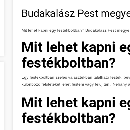
Budakalász Pest megy
Mit lehet kapni egy festékboltban? Budakalász Pest megye
Mit lehet kapni e
festékboltban?
Egy festékboltban széles választékban található festék, b
különböző felületeket lehet festeni vagy felújítani. Néhány
Mit lehet kapni e
festékboltban?