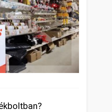
tékboltban?