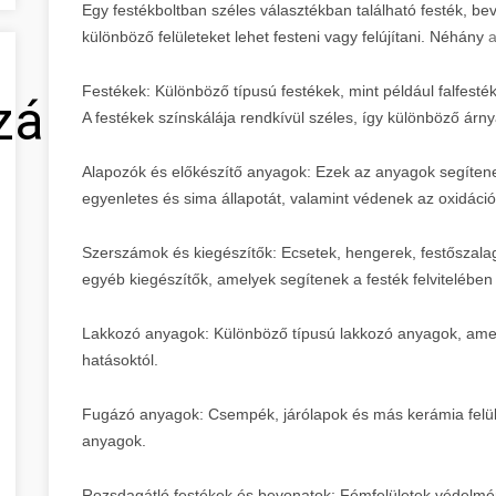
Egy festékboltban széles választékban található festék, b
különböző felületeket lehet festeni vagy felújítani. Néhány
a
Festékek: Különböző típusú festékek, mint például falfest
zálás
A festékek színskálája rendkívül széles, így különböző árn
Alapozók és előkészítő anyagok: Ezek az anyagok segítenek
egyenletes és sima állapotát, valamint védenek az oxidációt
Szerszámok és kiegészítők: Ecsetek, hengerek, festőszala
egyéb kiegészítők, amelyek segítenek a festék felvitelébe
Lakkozó anyagok: Különböző típusú lakkozó anyagok, ame
hatásoktól.
Fugázó anyagok: Csempék, járólapok és más kerámia felüle
anyagok.
Rozsdagátló festékek és bevonatok: Fémfelületek védelmé