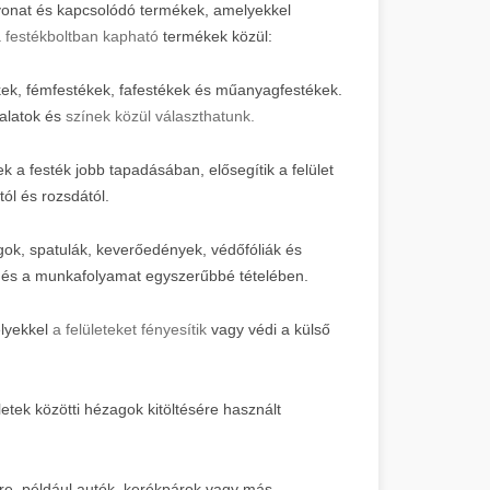
evonat és kapcsolódó termékek, amelyekkel
 festékboltban kapható
termékek közül:
ékek, fémfestékek, fafestékek és műanyagfestékek.
yalatok és
színek közül választhatunk.
 a festék jobb tapadásában, elősegítik a felület
ól és rozsdától.
gok, spatulák, keverőedények, védőfóliák és
n és a munkafolyamat egyszerűbbé tételében.
lyekkel
a felületeket fényesítik
vagy védi a külső
tek közötti hézagok kitöltésére használt
re, például autók, kerékpárok vagy más