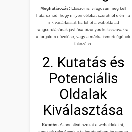
Meghatározás:
Először is, világosan meg kell
határoznod, hogy milyen célokat szeretnél elérni a
link vásárlással. Ez lehet a weboldalad
rangsorolásának javítása bizonyos kulcsszavakra,
a forgalom növelése, vagy a márka ismertségének
fokozása.
2. Kutatás és
Potenciális
Oldalak
Kiválasztása
Kutatás:
Azonosítsd azokat a weboldalakat,
amelyek relevánsak a te iparágadban és magas