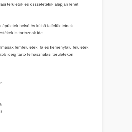
si területük és összetételük alapján lehet
épületek belső és külső falfelületeinek
estékek is tartoznak ide.
almasak fémfelületek, fa és keményfalú felületek
bb ideig tartó felhasználási területekön
on
a
is