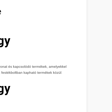
e
gy
evonat és kapcsolódó termékek, amelyekkel
 a festékboltban kapható termékek közül:
gy