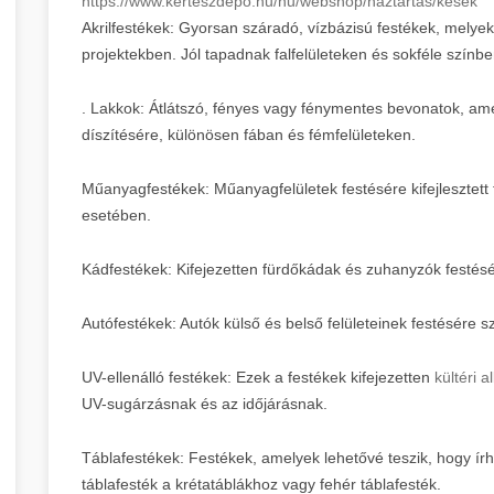
https://www.kerteszdepo.hu/hu/webshop/haztartas/kesek
Akrilfestékek: Gyorsan száradó, vízbázisú festékek, melyek
projektekben. Jól tapadnak falfelületeken és sokféle színb
. Lakkok: Átlátszó, fényes vagy fénymentes bevonatok, ame
díszítésére, különösen fában és fémfelületeken.
Műanyagfestékek: Műanyagfelületek festésére kifejlesztett
esetében.
Kádfestékek: Kifejezetten fürdőkádak és zuhanyzók festésér
Autófestékek: Autók külső és belső felületeinek festésére s
UV-ellenálló festékek: Ezek a festékek kifejezetten
kültéri 
UV-sugárzásnak és az időjárásnak.
Táblafestékek: Festékek, amelyek lehetővé teszik, hogy írha
táblafesték a krétatáblákhoz vagy fehér táblafesték.