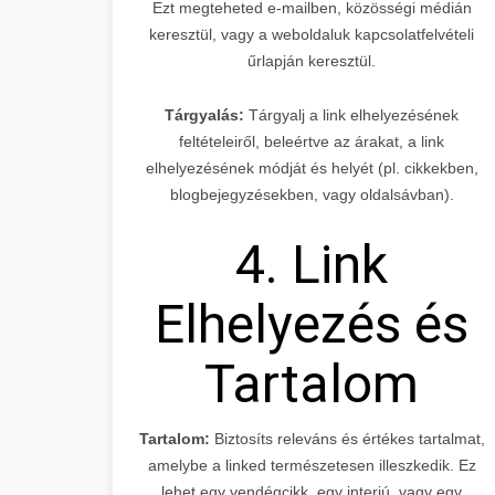
Ezt megteheted e-mailben, közösségi médián
keresztül, vagy a weboldaluk kapcsolatfelvételi
űrlapján keresztül.
Tárgyalás:
Tárgyalj a link elhelyezésének
feltételeiről, beleértve az árakat, a link
elhelyezésének módját és helyét (pl. cikkekben,
blogbejegyzésekben, vagy oldalsávban).
4. Link
Elhelyezés és
Tartalom
Tartalom:
Biztosíts releváns és értékes tartalmat,
amelybe a linked természetesen illeszkedik. Ez
lehet egy vendégcikk, egy interjú, vagy egy