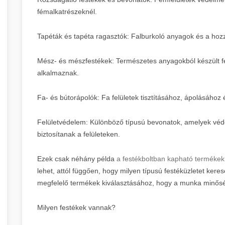
fémalkatrészeknél.
Tapéták és tapéta ragasztók: Falburkoló anyagok és a hoz
Mész- és mészfestékek: Természetes anyagokból készült fe
alkalmaznak.
Fa- és bútorápolók: Fa felületek tisztításához, ápolásáh
Felületvédelem: Különböző típusú bevonatok, amelyek véde
biztosítanak a felületeken.
Ezek csak néhány példa
a festékboltban kapható termékek
lehet, attól függően, hogy milyen típusú festéküzletet kere
megfelelő termékek kiválasztásához, hogy a munka minőség
Milyen festékek vannak?