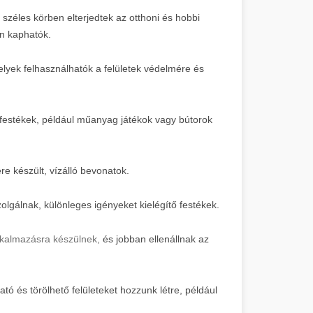
 széles körben elterjedtek az otthoni és hobbi
en kaphatók.
lyek felhasználhatók a felületek védelmére és
 festékek, például műanyag játékok vagy bútorok
e készült, vízálló bevonatok.
zolgálnak, különleges igényeket kielégítő festékek.
alkalmazásra készülnek,
és jobban ellenállnak az
tó és törölhető felületeket hozzunk létre, például