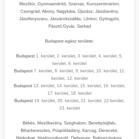
Mezőtúr, Gyomaendrőd, Szarvas, Kunszentmárton,
Csongrád, Abony, Nagykáta, Újszász, Jászberény,
Jászfényszaru, Jászárokszállás, Lőrinci, Gyöngyös,
Pásztó,Gyula, Sarkad
Budapest egész területe:
Budapest
1. kerület
,
2. kerület
,
3. kerület
,
4. kerület
,
5.
kerület
,
6. kerület
Budapest
7. kerület
,
8. kerület
,
9. kerület
,
10. kerület
,
11.
kerület
,
12. kerület
Budapest
13. kerület
,
14. kerület
,
15. kerület
,
16. kerület
,
17. kerület
,
18. kerület
Budapest
19. kerület
,
20. kerület
,
21. kerület
,
22.kerület
,
23. kerület
Békés, Mezőberény, Szeghalom, Berettyóújfalu,
Biharkeresztes, Püspökladány, Karcag, Derecske,
Nádudvar, Hajdúszoboszló, Debrecen, Balmazújváros,