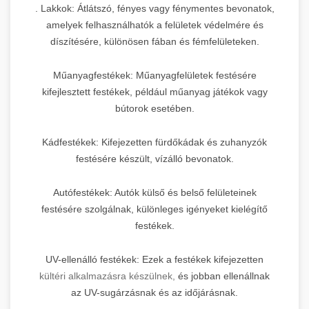
. Lakkok: Átlátszó, fényes vagy fénymentes bevonatok,
amelyek felhasználhatók a felületek védelmére és
díszítésére, különösen fában és fémfelületeken.
Műanyagfestékek: Műanyagfelületek festésére
kifejlesztett festékek, például műanyag játékok vagy
bútorok esetében.
Kádfestékek: Kifejezetten fürdőkádak és zuhanyzók
festésére készült, vízálló bevonatok.
Autófestékek: Autók külső és belső felületeinek
festésére szolgálnak, különleges igényeket kielégítő
festékek.
UV-ellenálló festékek: Ezek a festékek kifejezetten
kültéri alkalmazásra készülnek,
és jobban ellenállnak
az UV-sugárzásnak és az időjárásnak.