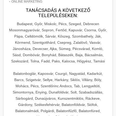
-
ONLINE MARKETING
TANÁCSADÁS A KÖVETKEZŐ
TELEPÜLÉSEKEN:
Budapest, Győr, Miskolc, Pécs, Szeged, Debrecen
Mosonmagyaróvár, Sopron, Fertőd, Kapuvár, Csorna, Győr,
Pápa, Celldömölk, Sárvár, Kőszeg, Szombathely, Ják,
Körmend, Szentgotthárd, Csepreg, Zalalövő, Vasvár,
Jánosháza, Devecser, Ajka, Sümeg, Pécsvárad, Komló,
Sásd, Dombóvár, Bonyhád, Bátaszék, Baja, Bácsalmás,
Szekszárd, Tolna, Fadd, Paks, Kalocsa, Hőgyész, Tamási
Balatonboglár, Kaposvár, Csurgó, Nagyatád, Kadarkút,
Barcs, Szigetvár, Sellye, Harkány, Siklós, Villány, Bóly,
Mohács, Pécs, Szentlőrinc Andocs, Tab, Lengyeltóti,
Simontornya, Enying, Dunaföldvár, Solt, Szabadszállás,
Sárbogárd, Dunaújváros, Kunszentmiklós, Ráckeve,
Gárdony, Székesfehérvár, Balatonföldvár, Siófok,
Balatonalmádi, Polgárdi, Balatonfűzfő, Balatonfüred,