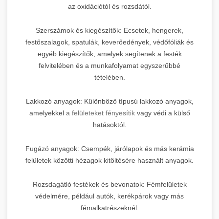
az oxidációtól és rozsdától.
Szerszámok és kiegészítők: Ecsetek, hengerek,
festőszalagok, spatulák, keverőedények, védőfóliák és
egyéb kiegészítők, amelyek segítenek a festék
felvitelében és a munkafolyamat egyszerűbbé
tételében.
Lakkozó anyagok: Különböző típusú lakkozó anyagok,
amelyekkel
a felületeket fényesítik
vagy védi a külső
hatásoktól.
Fugázó anyagok: Csempék, járólapok és más kerámia
felületek közötti hézagok kitöltésére használt anyagok.
Rozsdagátló festékek és bevonatok: Fémfelületek
védelmére, például autók, kerékpárok vagy más
fémalkatrészeknél.