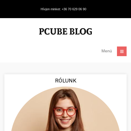
Hívjon minket: +36 70 629 06 90
Menü
RÓLUNK