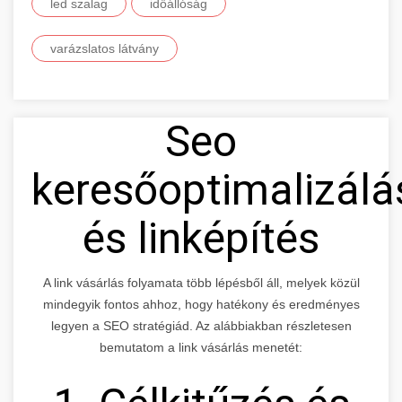
led szalag
időállóság
varázslatos látvány
Seo
keresőoptimalizálá
és linképítés
A link vásárlás folyamata több lépésből áll, melyek közül
mindegyik fontos ahhoz, hogy hatékony és eredményes
legyen a SEO stratégiád. Az alábbiakban részletesen
bemutatom a link vásárlás menetét: