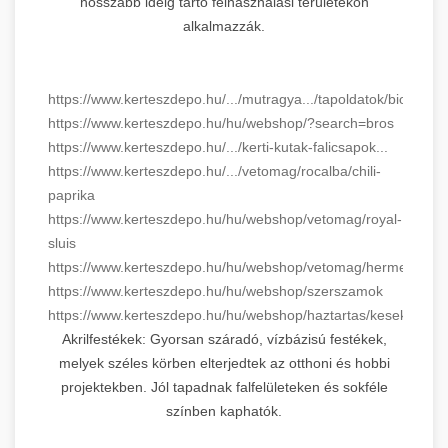
hosszabb ideig tartó felhasználási területekön
alkalmazzák.
https://www.kerteszdepo.hu/.../mutragya.../tapoldatok/biopon
https://www.kerteszdepo.hu/hu/webshop/?search=bros
https://www.kerteszdepo.hu/.../kerti-kutak-falicsapok...
https://www.kerteszdepo.hu/.../vetomag/rocalba/chili-
paprika
https://www.kerteszdepo.hu/hu/webshop/vetomag/royal-
sluis
https://www.kerteszdepo.hu/hu/webshop/vetomag/hermes
https://www.kerteszdepo.hu/hu/webshop/szerszamok
https://www.kerteszdepo.hu/hu/webshop/haztartas/kesek
Akrilfestékek: Gyorsan száradó, vízbázisú festékek,
melyek széles körben elterjedtek az otthoni és hobbi
projektekben. Jól tapadnak falfelületeken és sokféle
színben kaphatók.