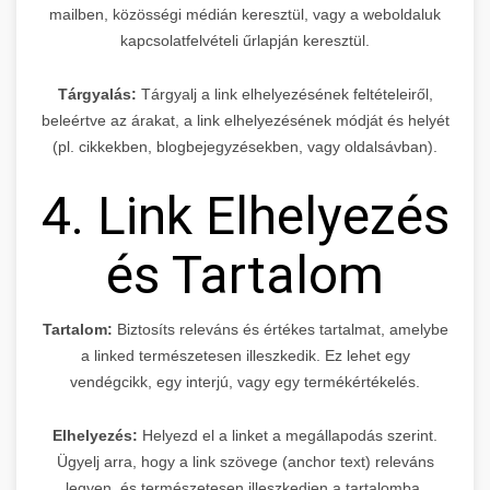
mailben, közösségi médián keresztül, vagy a weboldaluk
kapcsolatfelvételi űrlapján keresztül.
Tárgyalás:
Tárgyalj a link elhelyezésének feltételeiről,
beleértve az árakat, a link elhelyezésének módját és helyét
(pl. cikkekben, blogbejegyzésekben, vagy oldalsávban).
4. Link Elhelyezés
és Tartalom
Tartalom:
Biztosíts releváns és értékes tartalmat, amelybe
a linked természetesen illeszkedik. Ez lehet egy
vendégcikk, egy interjú, vagy egy termékértékelés.
Elhelyezés:
Helyezd el a linket a megállapodás szerint.
Ügyelj arra, hogy a link szövege (anchor text) releváns
legyen, és természetesen illeszkedjen a tartalomba.