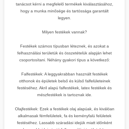
tanácsot kérni a megfelelő termékek kiválasztásához,
hogy a munka minősége és tartóssága garantált
legyen.
Milyen festékek vannak?
Festékek számos típusban léteznek, és azokat a
felhasználási területük és összetételük alapján lehet
csoportosítani. Néhány gyakori típus a következő:
Falfestékek: A leggyakrabban használt festékek
otthonok és épületek belső és külső falfelületeinek
festéséhez. Akril alapú falfestékek, latex festékek és
mészfestékek is tartoznak ide.
Olajfestékek: Ezek a festékek olaj alapúak, és kiválóan
alkalmasak fémfelületek, fa és keményfalú felületek
festéséhez. Lassabb száradási idejük miatt időnként