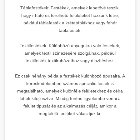
Táblafestékek: Festékek, amelyek lehetővé teszik,
hogy írható és törölhető felületeket hozzunk létre,
például táblafesték a krétatáblákhoz vagy fehér
táblafesték.
Textilfestékek: Különböző anyagokra való festékek,
amelyek textil színezésére szolgálnak, például
textilfesték textilruházathoz vagy díszítéshez.
Ez csak néhány példa a festékek különböző típusaira. A
kereskedelemben számos speciális festék is
megtalálható, amelyek különféle felületekhez és célra
lettek kifejlesztve. Mindig fontos figyelembe venni a
felület típusát és az alkalmazás célját, amikor a
megfelelő festéket választjuk ki.