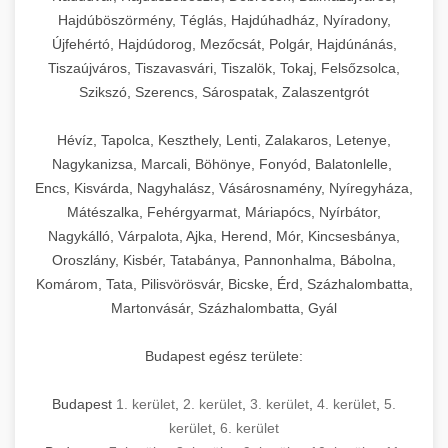
Hajdúböszörmény, Téglás, Hajdúhadház, Nyíradony,
Újfehértó, Hajdúdorog, Mezőcsát, Polgár, Hajdúnánás,
Tiszaújváros, Tiszavasvári, Tiszalök, Tokaj, Felsőzsolca,
Szikszó, Szerencs, Sárospatak, Zalaszentgrót
Hévíz, Tapolca, Keszthely, Lenti, Zalakaros, Letenye,
Nagykanizsa, Marcali, Böhönye, Fonyód, Balatonlelle,
Encs, Kisvárda, Nagyhalász, Vásárosnamény, Nyíregyháza,
Mátészalka, Fehérgyarmat, Máriapócs, Nyírbátor,
Nagykálló, Várpalota, Ajka, Herend, Mór, Kincsesbánya,
Oroszlány, Kisbér, Tatabánya, Pannonhalma, Bábolna,
Komárom, Tata, Pilisvörösvár, Bicske, Érd, Százhalombatta,
Martonvásár, Százhalombatta, Gyál
Budapest egész területe:
Budapest
1. kerület
,
2. kerület
,
3. kerület
,
4. kerület
,
5.
kerület
,
6. kerület