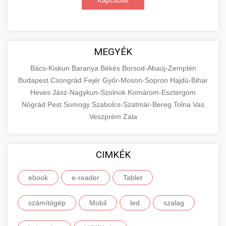
Kapcsolat
MEGYÉK
Bács-Kiskun
Baranya
Békés
Borsod-Abaúj-Zemplén
Budapest
Csongrád
Fejér
Győr-Moson-Sopron
Hajdú-Bihar
Heves
Jász-Nagykun-Szolnok
Komárom-Esztergom
Nógrád
Pest
Somogy
Szabolcs-Szatmár-Bereg
Tolna
Vas
Veszprém
Zala
CIMKÉK
ebook
e-reader
Tablet
számítógép
Mobil
led
szalag