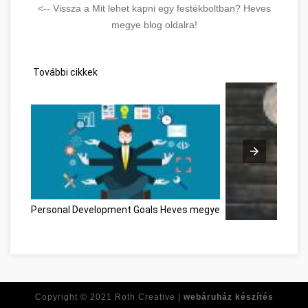
<-- Vissza a Mit lehet kapni egy festékboltban? Heves
megye blog oldalra!
További cikkek
Personal Development Goals Heves megye
Réponses à toutes
Copyright © 2021
Roth Creative |
webáruház készítés