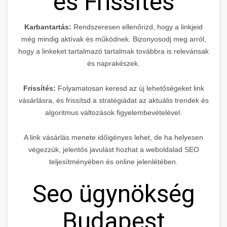
és Frissítés
Karbantartás:
Rendszeresen ellenőrizd, hogy a linkjeid
még mindig aktívak és működnek. Bizonyosodj meg arról,
hogy a linkeket tartalmazó tartalmak továbbra is relevánsak
és naprakészek.
Frissítés:
Folyamatosan keresd az új lehetőségeket link
vásárlásra, és frissítsd a stratégiádat az aktuális trendek és
algoritmus változások figyelembevételével.
A link vásárlás menete időigényes lehet, de ha helyesen
végezzük, jelentős javulást hozhat a weboldalad SEO
teljesítményében és online jelenlétében.
Seo ügynökség
Budapest