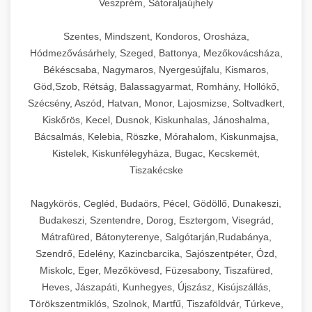
Veszprém, Sátoraljaújhely
Szentes, Mindszent, Kondoros, Orosháza,
Hódmezővásárhely, Szeged, Battonya, Mezőkovácsháza,
Békéscsaba, Nagymaros, Nyergesújfalu, Kismaros,
Göd,Szob, Rétság, Balassagyarmat, Romhány, Hollókő,
Szécsény, Aszód, Hatvan, Monor, Lajosmizse, Soltvadkert,
Kiskőrös, Kecel, Dusnok, Kiskunhalas, Jánoshalma,
Bácsalmás, Kelebia, Röszke, Mórahalom, Kiskunmajsa,
Kistelek, Kiskunfélegyháza, Bugac, Kecskemét,
Tiszakécske
Nagykörös, Cegléd, Budaörs, Pécel, Gödöllő, Dunakeszi,
Budakeszi, Szentendre, Dorog, Esztergom, Visegrád,
Mátrafüred, Bátonyterenye, Salgótarján,Rudabánya,
Szendrő, Edelény, Kazincbarcika, Sajószentpéter, Ózd,
Miskolc, Eger, Mezőkövesd, Füzesabony, Tiszafüred,
Heves, Jászapáti, Kunhegyes, Újszász, Kisújszállás,
Törökszentmiklós, Szolnok, Martfű, Tiszaföldvár, Túrkeve,