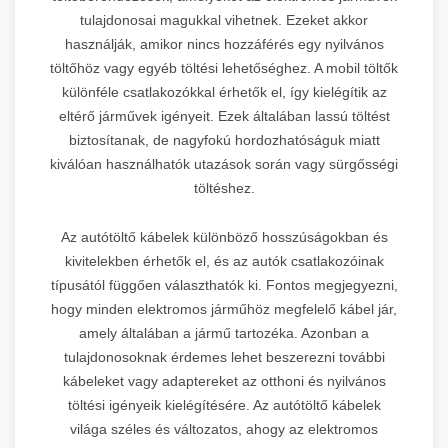
tulajdonosai magukkal vihetnek. Ezeket akkor
használják, amikor nincs hozzáférés egy nyilvános
töltőhöz vagy egyéb töltési lehetőséghez. A mobil töltők
különféle csatlakozókkal érhetők el, így kielégítik az
eltérő járművek igényeit. Ezek általában lassú töltést
biztosítanak, de nagyfokú hordozhatóságuk miatt
kiválóan használhatók utazások során vagy sürgősségi
töltéshez.
Az autótöltő kábelek különböző hosszúságokban és
kivitelekben érhetők el, és az autók csatlakozóinak
típusától függően választhatók ki. Fontos megjegyezni,
hogy minden elektromos járműhöz megfelelő kábel jár,
amely általában a jármű tartozéka. Azonban a
tulajdonosoknak érdemes lehet beszerezni további
kábeleket vagy adaptereket az otthoni és nyilvános
töltési igényeik kielégítésére. Az autótöltő kábelek
világa széles és változatos, ahogy az elektromos