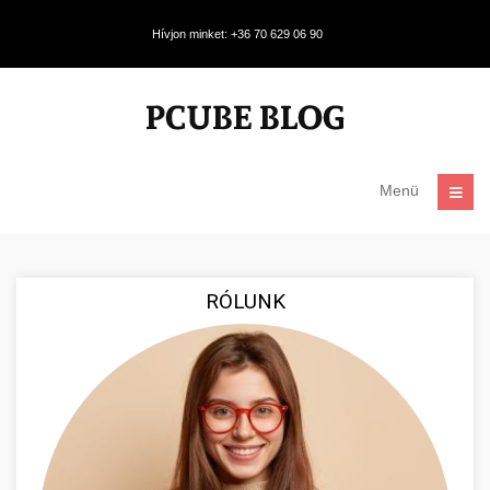
Hívjon minket: +36 70 629 06 90
Menü
RÓLUNK