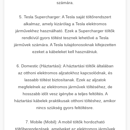
számára.
5. Tesla Supercharger: A Tesla saját töltőrendszert
alkalmaz, amely kizárólag a Tesla elektromos
járművekhez használható. Ezek a Supercharger töltők
rendkívül gyors töltést tesznek lehetővé a Tesla
járművek számára. A Tesla tulajdonosoknak kifejezetten
ezeket a kábeleket kell használniuk.
6. Domestic (Háztartási): A háztartási töltők általában
az otthoni elektromos aljzatokhoz kapcsolódnak, és
lassabb töltést biztosítanak. Ezek az aljzatok
megfelelnek az elektromos járművek töltéséhez, de
hosszabb időt vesz igénybe a teljes feltöltés. A
háztartási kábelek praktikusak otthoni töltéshez, amikor
nincs szükség gyors feltöltésre.
7. Mobile (Mobil): A mobil töltők hordozható
töltőberendezések, amelyeket az elektromos járművek