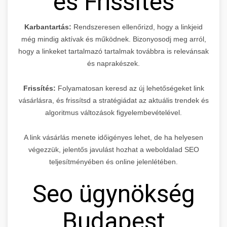
és Frissítés
Karbantartás:
Rendszeresen ellenőrizd, hogy a linkjeid
még mindig aktívak és működnek. Bizonyosodj meg arról,
hogy a linkeket tartalmazó tartalmak továbbra is relevánsak
és naprakészek.
Frissítés:
Folyamatosan keresd az új lehetőségeket link
vásárlásra, és frissítsd a stratégiádat az aktuális trendek és
algoritmus változások figyelembevételével.
A link vásárlás menete időigényes lehet, de ha helyesen
végezzük, jelentős javulást hozhat a weboldalad SEO
teljesítményében és online jelenlétében.
Seo ügynökség
Budapest