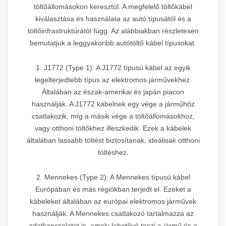
töltőállomásokon keresztül. A megfelelő töltőkábel
kiválasztása és használata az autó típusától és a
töltőinfrastruktúrától függ. Az alábbiakban részletesen
bemutatjuk a leggyakoribb autótöltő kábel típusokat.
1. J1772 (Type 1): A J1772 típusú kábel az egyik
legelterjedtebb típus az elektromos járművekhez.
Általában az észak-amerikai és japán piacon
használják. A J1772 kábelnek egy vége a járműhöz
csatlakozik, míg a másik vége a töltőállomásokhoz,
vagy otthoni töltőkhez illeszkedik. Ezek a kábelek
általában lassabb töltést biztosítanak, ideálisak otthoni
töltéshez.
2. Mennekes (Type 2): A Mennekes típusú kábel
Európában és más régiókban terjedt el. Ezeket a
kábeleket általában az európai elektromos járművek
használják. A Mennekes csatlakozó tartalmazza az
adatkapcsolatot is, amely lehetővé teszi a jármű és a