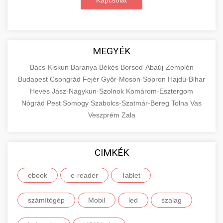
Kapcsolat
MEGYÉK
Bács-Kiskun
Baranya
Békés
Borsod-Abaúj-Zemplén
Budapest
Csongrád
Fejér
Győr-Moson-Sopron
Hajdú-Bihar
Heves
Jász-Nagykun-Szolnok
Komárom-Esztergom
Nógrád
Pest
Somogy
Szabolcs-Szatmár-Bereg
Tolna
Vas
Veszprém
Zala
CIMKÉK
ebook
e-reader
Tablet
számítógép
Mobil
led
szalag