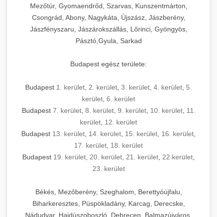
Mezőtúr, Gyomaendrőd, Szarvas, Kunszentmárton,
Csongrád, Abony, Nagykáta, Újszász, Jászberény,
Jászfényszaru, Jászárokszállás, Lőrinci, Gyöngyös,
Pásztó,Gyula, Sarkad
Budapest egész területe:
Budapest
1. kerület
,
2. kerület
,
3. kerület
,
4. kerület
,
5.
kerület
,
6. kerület
Budapest
7. kerület
,
8. kerület
,
9. kerület
,
10. kerület
,
11.
kerület
,
12. kerület
Budapest
13. kerület
,
14. kerület
,
15. kerület
,
16. kerület
,
17. kerület
,
18. kerület
Budapest
19. kerület
,
20. kerület
,
21. kerület
,
22.kerület
,
23. kerület
Békés, Mezőberény, Szeghalom, Berettyóújfalu,
Biharkeresztes, Püspökladány, Karcag, Derecske,
Nádudvar, Hajdúszoboszló, Debrecen, Balmazújváros,