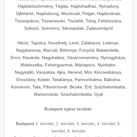
Hajdúböszörmény, Téglás, Hajdúhadház, Nyíradony,
Újfehértó, Hajdúdorog, Mezőcsát, Polgár, Hajdúnánás,
Tiszaújváros, Tiszavasvári, Tiszalök, Tokaj, Felsőzsolca,
Szikszó, Szerencs, Sárospatak, Zalaszentgrót
Hévíz, Tapolca, Keszthely, Lenti, Zalakaros, Letenye,
Nagykanizsa, Marcali, Böhönye, Fonyód, Balatonlelle,
Encs, Kisvárda, Nagyhalász, Vásárosnamény, Nyíregyháza,
Mátészalka, Fehérgyarmat, Máriapócs, Nyírbátor,
Nagykálló, Várpalota, Ajka, Herend, Mór, Kincsesbánya,
Oroszlány, Kisbér, Tatabánya, Pannonhalma, Bábolna,
Komárom, Tata, Pilisvörösvár, Bicske, Érd, Százhalombatta,
Martonvásár, Százhalombatta, Gyál
Budapest egész területe:
Budapest
1. kerület
,
2. kerület
,
3. kerület
,
4. kerület
,
5.
kerület
,
6. kerület