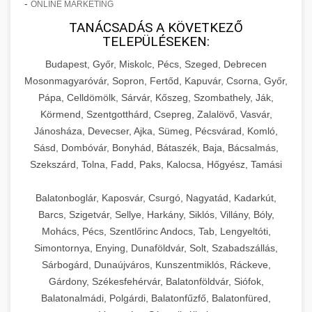
-
ONLINE MARKETING
TANÁCSADÁS A KÖVETKEZŐ
TELEPÜLÉSEKEN:
Budapest, Győr, Miskolc, Pécs, Szeged, Debrecen
Mosonmagyaróvár, Sopron, Fertőd, Kapuvár, Csorna, Győr,
Pápa, Celldömölk, Sárvár, Kőszeg, Szombathely, Ják,
Körmend, Szentgotthárd, Csepreg, Zalalövő, Vasvár,
Jánosháza, Devecser, Ajka, Sümeg, Pécsvárad, Komló,
Sásd, Dombóvár, Bonyhád, Bátaszék, Baja, Bácsalmás,
Szekszárd, Tolna, Fadd, Paks, Kalocsa, Hőgyész, Tamási
Balatonboglár, Kaposvár, Csurgó, Nagyatád, Kadarkút,
Barcs, Szigetvár, Sellye, Harkány, Siklós, Villány, Bóly,
Mohács, Pécs, Szentlőrinc Andocs, Tab, Lengyeltóti,
Simontornya, Enying, Dunaföldvár, Solt, Szabadszállás,
Sárbogárd, Dunaújváros, Kunszentmiklós, Ráckeve,
Gárdony, Székesfehérvár, Balatonföldvár, Siófok,
Balatonalmádi, Polgárdi, Balatonfűzfő, Balatonfüred,