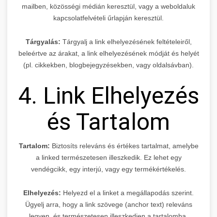
mailben, közösségi médián keresztül, vagy a weboldaluk
kapcsolatfelvételi űrlapján keresztül.
Tárgyalás:
Tárgyalj a link elhelyezésének feltételeiről,
beleértve az árakat, a link elhelyezésének módját és helyét
(pl. cikkekben, blogbejegyzésekben, vagy oldalsávban).
4. Link Elhelyezés
és Tartalom
Tartalom:
Biztosíts releváns és értékes tartalmat, amelybe
a linked természetesen illeszkedik. Ez lehet egy
vendégcikk, egy interjú, vagy egy termékértékelés.
Elhelyezés:
Helyezd el a linket a megállapodás szerint.
Ügyelj arra, hogy a link szövege (anchor text) releváns
legyen, és természetesen illeszkedjen a tartalomba.