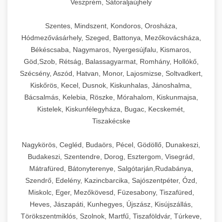
Veszprém, Sátoraljaújhely
Szentes, Mindszent, Kondoros, Orosháza,
Hódmezővásárhely, Szeged, Battonya, Mezőkovácsháza,
Békéscsaba, Nagymaros, Nyergesújfalu, Kismaros,
Göd,Szob, Rétság, Balassagyarmat, Romhány, Hollókő,
Szécsény, Aszód, Hatvan, Monor, Lajosmizse, Soltvadkert,
Kiskőrös, Kecel, Dusnok, Kiskunhalas, Jánoshalma,
Bácsalmás, Kelebia, Röszke, Mórahalom, Kiskunmajsa,
Kistelek, Kiskunfélegyháza, Bugac, Kecskemét,
Tiszakécske
Nagykörös, Cegléd, Budaörs, Pécel, Gödöllő, Dunakeszi,
Budakeszi, Szentendre, Dorog, Esztergom, Visegrád,
Mátrafüred, Bátonyterenye, Salgótarján,Rudabánya,
Szendrő, Edelény, Kazincbarcika, Sajószentpéter, Ózd,
Miskolc, Eger, Mezőkövesd, Füzesabony, Tiszafüred,
Heves, Jászapáti, Kunhegyes, Újszász, Kisújszállás,
Törökszentmiklós, Szolnok, Martfű, Tiszaföldvár, Túrkeve,