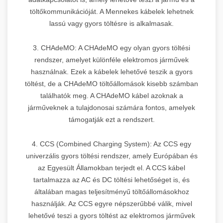
töltőkommunikációját. A Mennekes kábelek lehetnek
lassú vagy gyors töltésre is alkalmasak.
3. CHAdeMO: A CHAdeMO egy olyan gyors töltési
rendszer, amelyet különféle elektromos járművek
használnak. Ezek a kábelek lehetővé teszik a gyors
töltést, de a CHAdeMO töltőállomások kisebb számban
találhatók meg. A CHAdeMO kábel azoknak a
járműveknek a tulajdonosai számára fontos, amelyek
támogatják ezt a rendszert.
4. CCS (Combined Charging System): Az CCS egy
univerzális gyors töltési rendszer, amely Európában és
az Egyesült Államokban terjedt el. A CCS kábel
tartalmazza az AC és DC töltési lehetőséget is, és
általában magas teljesítményű töltőállomásokhoz
használják. Az CCS egyre népszerűbbé válik, mivel
lehetővé teszi a gyors töltést az elektromos járművek