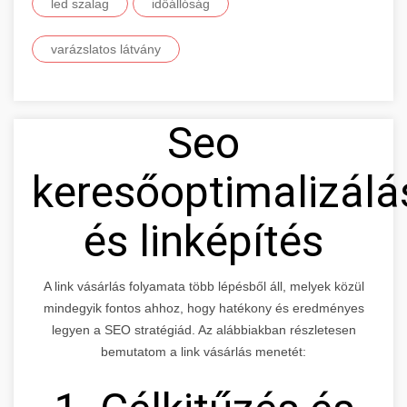
led szalag
időállóság
varázslatos látvány
Seo
keresőoptimalizálá
és linképítés
A link vásárlás folyamata több lépésből áll, melyek közül
mindegyik fontos ahhoz, hogy hatékony és eredményes
legyen a SEO stratégiád. Az alábbiakban részletesen
bemutatom a link vásárlás menetét: