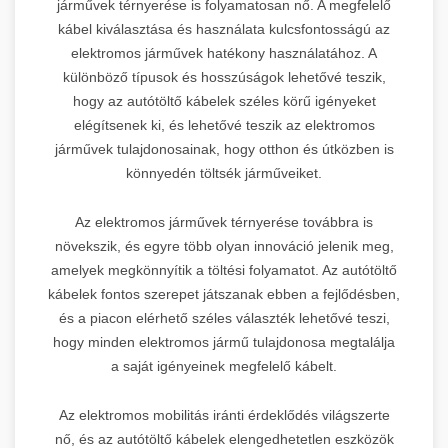
járművek térnyerése is folyamatosan nő. A megfelelő
kábel kiválasztása és használata kulcsfontosságú az
elektromos járművek hatékony használatához. A
különböző típusok és hosszúságok lehetővé teszik,
hogy az autótöltő kábelek széles körű igényeket
elégítsenek ki, és lehetővé teszik az elektromos
járművek tulajdonosainak, hogy otthon és útközben is
könnyedén töltsék járműveiket.
Az elektromos járművek térnyerése továbbra is
növekszik, és egyre több olyan innováció jelenik meg,
amelyek megkönnyítik a töltési folyamatot. Az autótöltő
kábelek fontos szerepet játszanak ebben a fejlődésben,
és a piacon elérhető széles választék lehetővé teszi,
hogy minden elektromos jármű tulajdonosa megtalálja
a saját igényeinek megfelelő kábelt.
Az elektromos mobilitás iránti érdeklődés világszerte
nő, és az autótöltő kábelek elengedhetetlen eszközök