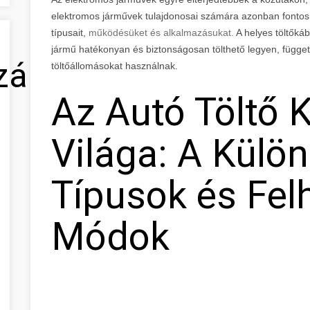
elektromos járművek tulajdonosai számára azonban fontos,
típusait,
működésüket és alkalmazásukat.
A helyes töltőkáb
jármű hatékonyan és biztonságosan tölthető legyen, függetl
zálás
töltőállomásokat használnak.
Az Autó Töltő 
Világa: A Külö
Típusok és Fel
Módok