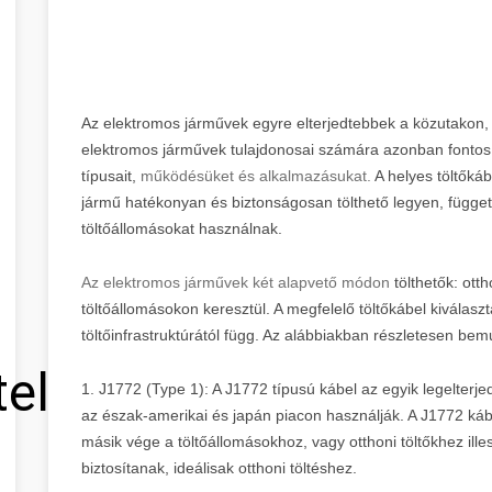
Az elektromos járművek egyre elterjedtebbek a közutakon, és e
elektromos járművek tulajdonosai számára azonban fontos,
típusait,
működésüket és alkalmazásukat.
A helyes töltőkáb
jármű hatékonyan és biztonságosan tölthető legyen, függetl
töltőállomásokat használnak.
Az elektromos járművek két alapvető módon
tölthetők: otth
töltőállomásokon keresztül. A megfelelő töltőkábel kiválasz
töltőinfrastruktúrától függ. Az alábbiakban részletesen bemu
tel
1. J1772 (Type 1): A J1772 típusú kábel az egyik legelterj
az észak-amerikai és japán piacon használják. A J1772 ká
másik vége a töltőállomásokhoz, vagy otthoni töltőkhez ille
biztosítanak, ideálisak otthoni töltéshez.