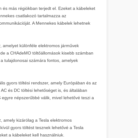
és más régiókban terjedt el. Ezeket a kábeleket
ennekes csatlakozó tartalmazza az
tőkommunikációját. A Mennekes kábelek lehetnek
 amelyet különféle elektromos járművek
st, de a CHAdeMO töltőállomások kisebb számban
a tulajdonosai számára fontos, amelyek
is gyors töltési rendszer, amely Európában és az
AC és DC töltési lehetőséget is, és általában
egyre népszerűbbé válik, mivel lehetővé teszi a
z, amely kizárólag a Tesla elektromos
ívül gyors töltést tesznek lehetővé a Tesla
ket a kábeleket kell használniuk.