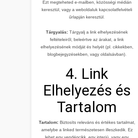
Ezt megteheted e-mailben, közösségi médián
keresztül, vagy a weboldaluk kapcsolatfelvételi
űrlapján keresztül.
Tárgyalás:
Tárgyalj a link elhelyezésének
feltételeiről, beleértve az árakat, a link
elhelyezésének módját és helyét (pl. cikkekben,
blogbejegyzésekben, vagy oldalsávban).
4. Link
Elhelyezés és
Tartalom
Tartalom:
Biztosíts releváns és értékes tartalmat,
amelybe a linked természetesen illeszkedik. Ez
lehet egy vendégcikk, egy interjú, vagy egy