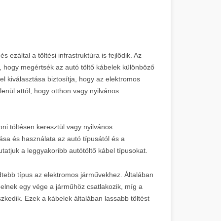
záltal a töltési infrastruktúra is fejlődik. Az
 hogy megértsék az autó töltő kábelek különböző
el kiválasztása biztosítja, hogy az elektromos
enül attól, hogy otthon vagy nyilvános
oni töltésen keresztül vagy nyilvános
tása és használata az autó típusától és a
tatjuk a leggyakoribb autótöltő kábel típusokat.
edtebb típus az elektromos járművekhez. Általában
belnek egy vége a járműhöz csatlakozik, míg a
szkedik. Ezek a kábelek általában lassabb töltést