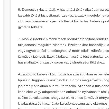
6. Domestic (Háztartási): A háztartási töltők általában az 
lassabb töltést biztosítanak. Ezek az aljzatok megfelelnek
időt vesz igénybe a teljes feltöltés. A háztartási kábelek pr
gyors feltöltésre.
7. Mobile (Mobil): A mobil töltők hordozható töltőberende
tulajdonosai magukkal vihetnek. Ezeket akkor használják, 
vagy egyéb töltési lehetőséghez. A mobil töltők különféle csa
járművek igényeit. Ezek általában lassú töltést biztosítan
használhatók utazások során vagy sürgősségi töltéshez.
Az autótöltő kábelek különböző hosszúságokban és kivitele
típusától függően választhatók ki. Fontos megjegyezni, h
jár, amely általában a jármű tartozéka. Azonban a tulajdo
kábeleket vagy adaptereket az otthoni és nyilvános töltési i
széles és változatos, ahogy az elektromos járművek térnye
kiválasztása és használata kulcsfontosságú az elektromos