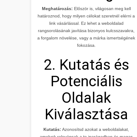
Meghatározás:
Először is, világosan meg kell
határoznod, hogy milyen célokat szeretnél elérni a
link vásárlással. Ez lehet a weboldalad
rangsorolásának javítása bizonyos kulcsszavakra,
a forgalom növelése, vagy a márka ismertségének
fokozása.
2. Kutatás és
Potenciális
Oldalak
Kiválasztása
Kutatás:
Azonosítsd azokat a weboldalakat,
amelyek relevánsak a te iparágadban és magas