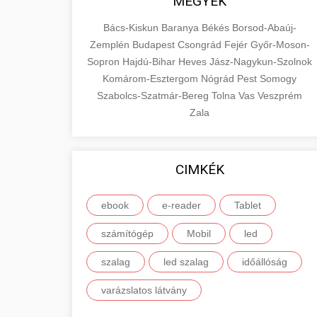
MEGYÉK
Bács-Kiskun
Baranya
Békés
Borsod-Abaúj-
Zemplén
Budapest
Csongrád
Fejér
Győr-Moson-
Sopron
Hajdú-Bihar
Heves
Jász-Nagykun-Szolnok
Komárom-Esztergom
Nógrád
Pest
Somogy
Szabolcs-Szatmár-Bereg
Tolna
Vas
Veszprém
Zala
CIMKÉK
ebook
e-reader
Tablet
számítógép
Mobil
led
szalag
led szalag
időállóság
varázslatos látvány