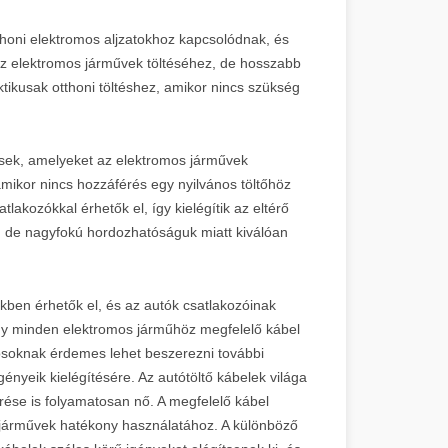
otthoni elektromos aljzatokhoz kapcsolódnak, és
 az elektromos járművek töltéséhez, de hosszabb
aktikusak otthoni töltéshez, amikor nincs szükség
zések, amelyeket az elektromos járművek
amikor nincs hozzáférés egy nyilvános töltőhöz
tlakozókkal érhetők el, így kielégítik az eltérő
ak, de nagyfokú hordozhatóságuk miatt kiválóan
kben érhetők el, és az autók csatlakozóinak
ogy minden elektromos járműhöz megfelelő kábel
nosoknak érdemes lehet beszerezni további
gényeik kielégítésére. Az autótöltő kábelek világa
rése is folyamatosan nő. A megfelelő kábel
 járművek hatékony használatához. A különböző