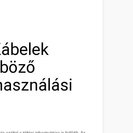
Kábelek
nböző
használási
záltal a töltési infrastruktúra is fejlődik. Az