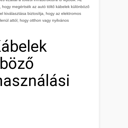
 hogy megértsék az autó töltő kábelek különböző
el kiválasztása biztosítja, hogy az elektromos
enül attól, hogy otthon vagy nyilvános
Kábelek
nböző
használási