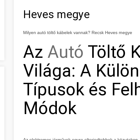
Heves megye
Milyen autó töltő kábelek vannak? Recsk Heves megye
Az
Autó
Töltő 
Világa: A Külö
Típusok és Fel
Módok
Az elektromos járművek egyre elterjedtebbek a közutakon, és e