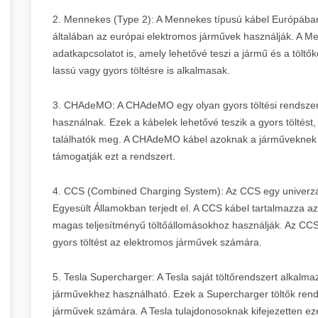
2. Mennekes (Type 2): A Mennekes típusú kábel Európában 
általában az európai elektromos járművek használják. A M
adatkapcsolatot is, amely lehetővé teszi a jármű és a töl
lassú vagy gyors töltésre is alkalmasak.
3. CHAdeMO: A CHAdeMO egy olyan gyors töltési rendszer,
használnak. Ezek a kábelek lehetővé teszik a gyors tölté
találhatók meg. A CHAdeMO kábel azoknak a járműveknek 
támogatják ezt a rendszert.
4. CCS (Combined Charging System): Az CCS egy univerzál
Egyesült Államokban terjedt el. A CCS kábel tartalmazza az 
magas teljesítményű töltőállomásokhoz használják. Az CCS 
gyors töltést az elektromos járművek számára.
5. Tesla Supercharger: A Tesla saját töltőrendszert alkalma
járművekhez használható. Ezek a Supercharger töltők rendk
járművek számára. A Tesla tulajdonosoknak kifejezetten eze