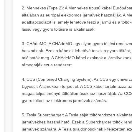
2. Mennekes (Type 2): A Mennekes típusú kábel Európában 
általában az európai elektromos járművek használják. A M
adatkapcsolatot is, amely lehetővé teszi a jármű és a töl
lassú vagy gyors töltésre is alkalmasak.
3. CHAdeMO: A CHAdeMO egy olyan gyors töltési rendszer,
használnak. Ezek a kábelek lehetővé teszik a gyors tölté
találhatók meg. A CHAdeMO kábel azoknak a járműveknek 
támogatják ezt a rendszert.
4. CCS (Combined Charging System): Az CCS egy univerzál
Egyesült Államokban terjedt el. A CCS kábel tartalmazza az 
magas teljesítményű töltőállomásokhoz használják. Az CCS 
gyors töltést az elektromos járművek számára.
5. Tesla Supercharger: A Tesla saját töltőrendszert alkalma
járművekhez használható. Ezek a Supercharger töltők rendk
járművek számára. A Tesla tulajdonosoknak kifejezetten eze