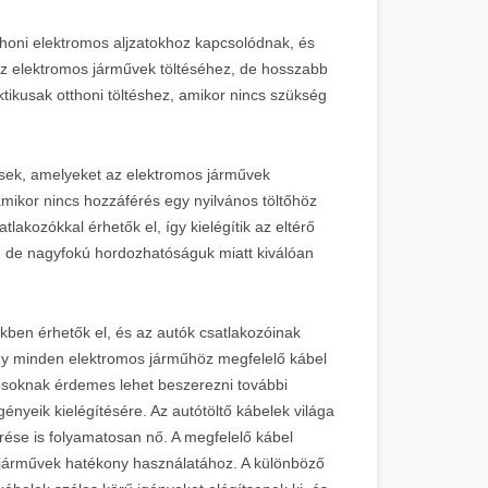
otthoni elektromos aljzatokhoz kapcsolódnak, és
 az elektromos járművek töltéséhez, de hosszabb
aktikusak otthoni töltéshez, amikor nincs szükség
zések, amelyeket az elektromos járművek
amikor nincs hozzáférés egy nyilvános töltőhöz
tlakozókkal érhetők el, így kielégítik az eltérő
ak, de nagyfokú hordozhatóságuk miatt kiválóan
kben érhetők el, és az autók csatlakozóinak
ogy minden elektromos járműhöz megfelelő kábel
nosoknak érdemes lehet beszerezni további
gényeik kielégítésére. Az autótöltő kábelek világa
rése is folyamatosan nő. A megfelelő kábel
 járművek hatékony használatához. A különböző