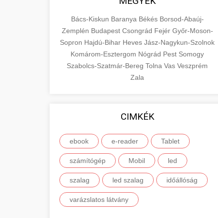
MEGYÉK
Bács-Kiskun
Baranya
Békés
Borsod-Abaúj-
Zemplén
Budapest
Csongrád
Fejér
Győr-Moson-
Sopron
Hajdú-Bihar
Heves
Jász-Nagykun-Szolnok
Komárom-Esztergom
Nógrád
Pest
Somogy
Szabolcs-Szatmár-Bereg
Tolna
Vas
Veszprém
Zala
CIMKÉK
ebook
e-reader
Tablet
számítógép
Mobil
led
szalag
led szalag
időállóság
varázslatos látvány