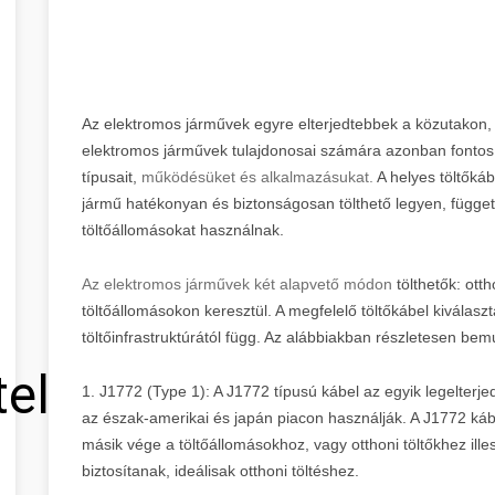
Az elektromos járművek egyre elterjedtebbek a közutakon, és e
elektromos járművek tulajdonosai számára azonban fontos,
típusait,
működésüket és alkalmazásukat.
A helyes töltőkáb
jármű hatékonyan és biztonságosan tölthető legyen, függetl
töltőállomásokat használnak.
Az elektromos járművek két alapvető módon
tölthetők: otth
töltőállomásokon keresztül. A megfelelő töltőkábel kiválasz
töltőinfrastruktúrától függ. Az alábbiakban részletesen bemu
tel
1. J1772 (Type 1): A J1772 típusú kábel az egyik legelterj
az észak-amerikai és japán piacon használják. A J1772 ká
másik vége a töltőállomásokhoz, vagy otthoni töltőkhez ille
biztosítanak, ideálisak otthoni töltéshez.