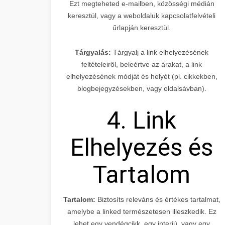
Ezt megteheted e-mailben, közösségi médián
keresztül, vagy a weboldaluk kapcsolatfelvételi
űrlapján keresztül.
Tárgyalás:
Tárgyalj a link elhelyezésének
feltételeiről, beleértve az árakat, a link
elhelyezésének módját és helyét (pl. cikkekben,
blogbejegyzésekben, vagy oldalsávban).
4. Link
Elhelyezés és
Tartalom
Tartalom:
Biztosíts releváns és értékes tartalmat,
amelybe a linked természetesen illeszkedik. Ez
lehet egy vendégcikk, egy interjú, vagy egy