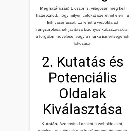
Meghatározás:
Először is, világosan meg kell
határoznod, hogy milyen célokat szeretnél elérni a
link vásárlással. Ez lehet a weboldalad
rangsorolásának javítása bizonyos kulcsszavakra,
a forgalom növelése, vagy a márka ismertségének
fokozása.
2. Kutatás és
Potenciális
Oldalak
Kiválasztása
Kutatás:
Azonosítsd azokat a weboldalakat,
amelyek relevánsak a te iparágadban és magas