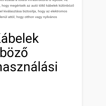
 hogy megértsék az autó töltő kábelek különböző
el kiválasztása biztosítja, hogy az elektromos
enül attól, hogy otthon vagy nyilvános
Kábelek
nböző
használási