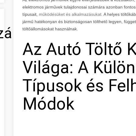
elektromos járművek tulajdonosai számára azonban fontos,
típusait,
működésüket és alkalmazásukat.
A helyes töltőkáb
jármű hatékonyan és biztonságosan tölthető legyen, függetl
zálás
töltőállomásokat használnak.
Az Autó Töltő 
Világa: A Külö
Típusok és Fel
Módok