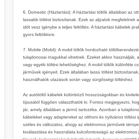
6. Domestic (Háztartási): A háztartási töltők általában az 
lassabb töltést biztosítanak. Ezek az aljzatok megfelelnek
időt vesz igénybe a teljes feltöltés. A háztartási kábelek pr
gyors feltöltésre.
7. Mobile (Mobil): A mobil töltők hordozható töltőberende
tulajdonosai magukkal vihetnek. Ezeket akkor használják, 
vagy egyéb töltési lehetőséghez. A mobil töltők különféle csa
járművek igényeit. Ezek általában lassú töltést biztosítan
használhatók utazások során vagy sürgősségi töltéshez.
Az autótöltő kábelek különböző hosszúságokban és kivitele
típusától függően választhatók ki. Fontos megjegyezni, h
jár, amely általában a jármű tartozéka. Azonban a tulajdo
kábeleket vagy adaptereket az otthoni és nyilvános töltési i
széles és változatos, ahogy az elektromos járművek térnye
kiválasztása és használata kulcsfontosságú az elektromos