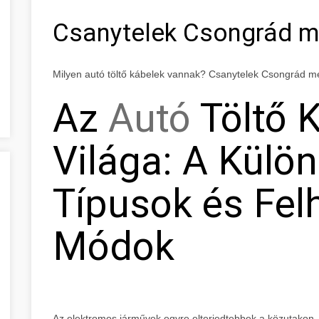
Csanytelek Csongrád 
Milyen autó töltő kábelek vannak? Csanytelek Csongrád 
Az
Autó
Töltő 
Világa: A Külö
Típusok és Fel
Módok
Az elektromos járművek egyre elterjedtebbek a közutakon, és e