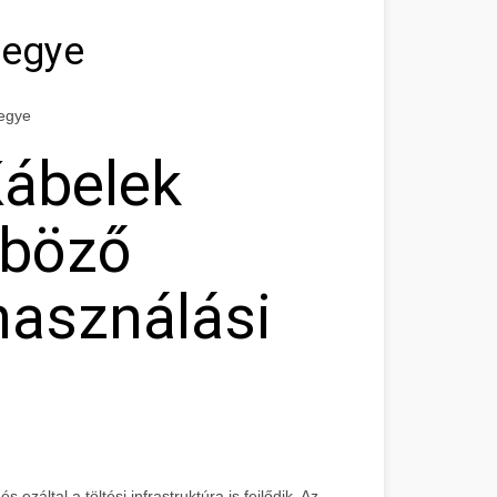
megye
megye
Kábelek
nböző
használási
záltal a töltési infrastruktúra is fejlődik. Az