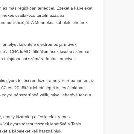
és más régiókban terjedt el. Ezeket a kábeleket
ennekes csatlakozó tartalmazza az
tőkommunikációját. A Mennekes kábelek lehetnek
 amelyet különféle elektromos járművek
st, de a CHAdeMO töltőállomások kisebb számban
a tulajdonosai számára fontos, amelyek
is gyors töltési rendszer, amely Európában és az
AC és DC töltési lehetőséget is, és általában
egyre népszerűbbé válik, mivel lehetővé teszi a
z, amely kizárólag a Tesla elektromos
ívül gyors töltést tesznek lehetővé a Tesla
ket a kábeleket kell használniuk.