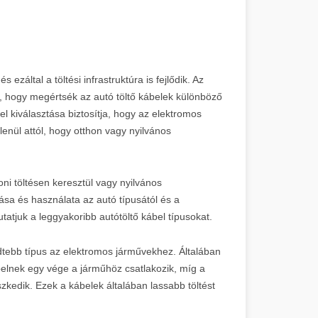
záltal a töltési infrastruktúra is fejlődik. Az
 hogy megértsék az autó töltő kábelek különböző
el kiválasztása biztosítja, hogy az elektromos
enül attól, hogy otthon vagy nyilvános
oni töltésen keresztül vagy nyilvános
tása és használata az autó típusától és a
tatjuk a leggyakoribb autótöltő kábel típusokat.
edtebb típus az elektromos járművekhez. Általában
belnek egy vége a járműhöz csatlakozik, míg a
szkedik. Ezek a kábelek általában lassabb töltést