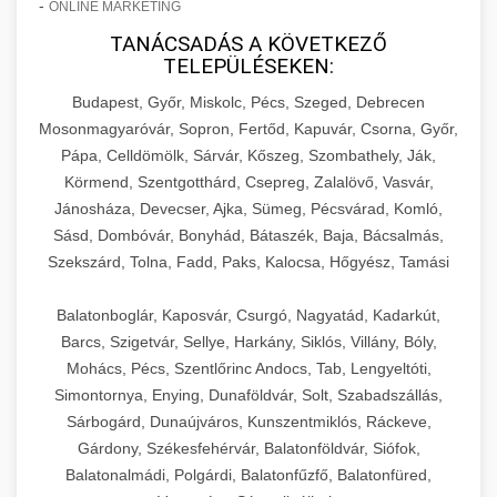
-
ONLINE MARKETING
TANÁCSADÁS A KÖVETKEZŐ
TELEPÜLÉSEKEN:
Budapest, Győr, Miskolc, Pécs, Szeged, Debrecen
Mosonmagyaróvár, Sopron, Fertőd, Kapuvár, Csorna, Győr,
Pápa, Celldömölk, Sárvár, Kőszeg, Szombathely, Ják,
Körmend, Szentgotthárd, Csepreg, Zalalövő, Vasvár,
Jánosháza, Devecser, Ajka, Sümeg, Pécsvárad, Komló,
Sásd, Dombóvár, Bonyhád, Bátaszék, Baja, Bácsalmás,
Szekszárd, Tolna, Fadd, Paks, Kalocsa, Hőgyész, Tamási
Balatonboglár, Kaposvár, Csurgó, Nagyatád, Kadarkút,
Barcs, Szigetvár, Sellye, Harkány, Siklós, Villány, Bóly,
Mohács, Pécs, Szentlőrinc Andocs, Tab, Lengyeltóti,
Simontornya, Enying, Dunaföldvár, Solt, Szabadszállás,
Sárbogárd, Dunaújváros, Kunszentmiklós, Ráckeve,
Gárdony, Székesfehérvár, Balatonföldvár, Siófok,
Balatonalmádi, Polgárdi, Balatonfűzfő, Balatonfüred,