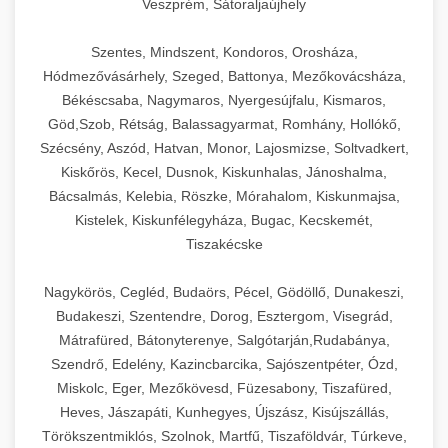
Veszprém, Sátoraljaújhely
Szentes, Mindszent, Kondoros, Orosháza,
Hódmezővásárhely, Szeged, Battonya, Mezőkovácsháza,
Békéscsaba, Nagymaros, Nyergesújfalu, Kismaros,
Göd,Szob, Rétság, Balassagyarmat, Romhány, Hollókő,
Szécsény, Aszód, Hatvan, Monor, Lajosmizse, Soltvadkert,
Kiskőrös, Kecel, Dusnok, Kiskunhalas, Jánoshalma,
Bácsalmás, Kelebia, Röszke, Mórahalom, Kiskunmajsa,
Kistelek, Kiskunfélegyháza, Bugac, Kecskemét,
Tiszakécske
Nagykörös, Cegléd, Budaörs, Pécel, Gödöllő, Dunakeszi,
Budakeszi, Szentendre, Dorog, Esztergom, Visegrád,
Mátrafüred, Bátonyterenye, Salgótarján,Rudabánya,
Szendrő, Edelény, Kazincbarcika, Sajószentpéter, Ózd,
Miskolc, Eger, Mezőkövesd, Füzesabony, Tiszafüred,
Heves, Jászapáti, Kunhegyes, Újszász, Kisújszállás,
Törökszentmiklós, Szolnok, Martfű, Tiszaföldvár, Túrkeve,