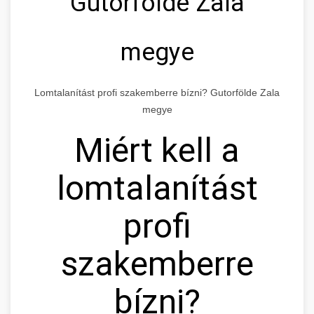
Gutorfölde Zala
megye
Lomtalanítást profi szakemberre bízni? Gutorfölde Zala
megye
Miért kell a
lomtalanítást
profi
szakemberre
bízni?