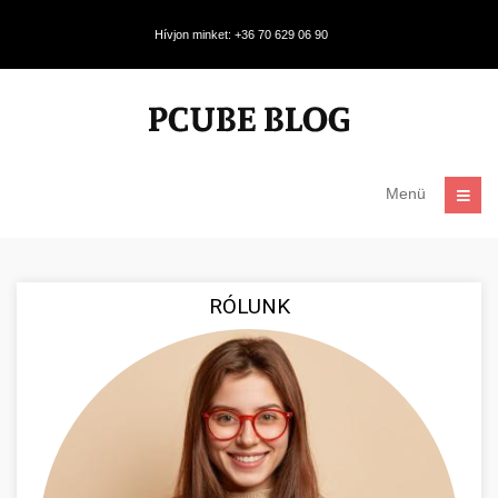
Hívjon minket: +36 70 629 06 90
Menü
RÓLUNK