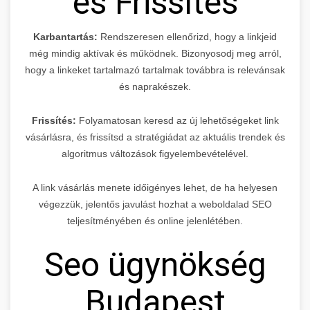
és Frissítés
Karbantartás:
Rendszeresen ellenőrizd, hogy a linkjeid
még mindig aktívak és működnek. Bizonyosodj meg arról,
hogy a linkeket tartalmazó tartalmak továbbra is relevánsak
és naprakészek.
Frissítés:
Folyamatosan keresd az új lehetőségeket link
vásárlásra, és frissítsd a stratégiádat az aktuális trendek és
algoritmus változások figyelembevételével.
A link vásárlás menete időigényes lehet, de ha helyesen
végezzük, jelentős javulást hozhat a weboldalad SEO
teljesítményében és online jelenlétében.
Seo ügynökség
Budapest