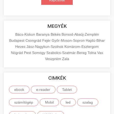
Kapcsolat
MEGYÉK
Bács-Kiskun
Baranya
Békés
Borsod-Abaúj-Zemplén
Budapest
Csongrád
Fejér
Győr-Moson-Sopron
Hajdú-Bihar
Heves
Jász-Nagykun-Szolnok
Komárom-Esztergom
Nógrád
Pest
Somogy
Szabolcs-Szatmár-Bereg
Tolna
Vas
Veszprém
Zala
CIMKÉK
ebook
e-reader
Tablet
számítógép
Mobil
led
szalag