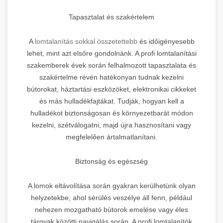
Tapasztalat és szakértelem
A
lomtalanítás sokkal összetettebb
és időigényesebb
lehet, mint azt elsőre gondolnánk. A profi lomtalanítási
szakemberek évek során felhalmozott tapasztalata és
szakértelme révén hatékonyan tudnak kezelni
bútorokat, háztartási eszközöket, elektronikai cikkeket
és más hulladékfajtákat. Tudják, hogyan kell a
hulladékot biztonságosan és környezetbarát módon
kezelni, szétválogatni, majd újra hasznosítani vagy
megfelelően ártalmatlanítani.
Biztonság és egészség
A lomok eltávolítása során gyakran kerülhetünk olyan
helyzetekbe, ahol sérülés veszélye áll fenn, például
nehezen mozgatható bútorok emelése vagy éles
tárgyak közötti navigálás során. A profi lomtalanítók