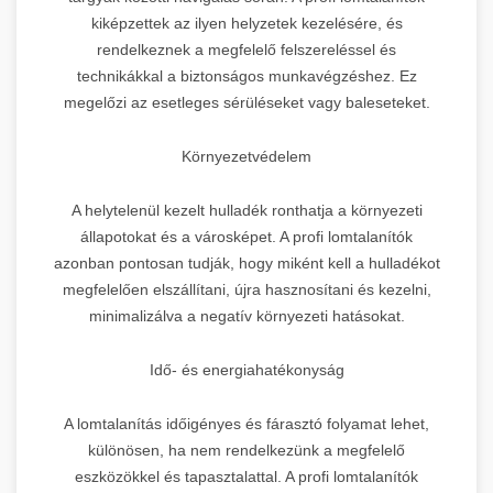
kiképzettek az ilyen helyzetek kezelésére, és
rendelkeznek a megfelelő felszereléssel és
technikákkal a biztonságos munkavégzéshez. Ez
megelőzi az esetleges sérüléseket vagy baleseteket.
Környezetvédelem
A helytelenül kezelt hulladék ronthatja a környezeti
állapotokat és a városképet. A profi lomtalanítók
azonban pontosan tudják, hogy miként kell a hulladékot
megfelelően elszállítani, újra hasznosítani és kezelni,
minimalizálva a negatív környezeti hatásokat.
Idő- és energiahatékonyság
A lomtalanítás időigényes és fárasztó folyamat lehet,
különösen, ha nem rendelkezünk a megfelelő
eszközökkel és tapasztalattal. A profi lomtalanítók