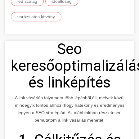
led szalag
időállóság
varázslatos látvány
Seo
keresőoptimalizálá
és linképítés
A link vásárlás folyamata több lépésből áll, melyek közül
mindegyik fontos ahhoz, hogy hatékony és eredményes
legyen a SEO stratégiád. Az alábbiakban részletesen
bemutatom a link vásárlás menetét: