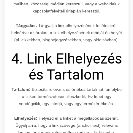
mailben, közösségi médián keresztül, vagy a weboldaluk
kapcsolatfelvételi űrlapján keresztül.
Tárgyalás:
Tárgyalj a link elhelyezésének feltételeiről,
beleértve az árakat, a link elhelyezésének módját és helyét
(pl. cikkekben, blogbejegyzésekben, vagy oldalsávban).
4. Link Elhelyezés
és Tartalom
Tartalom:
Biztosíts releváns és értékes tartalmat, amelybe
a linked természetesen illeszkedik. Ez lehet egy
vendégcikk, egy interjú, vagy egy termékértékelés.
Elhelyezés:
Helyezd el a linket a megállapodás szerint.
Ügyelj arra, hogy a link szövege (anchor text) releváns
legyen, és természetesen illeszkedjen a tartalomba.