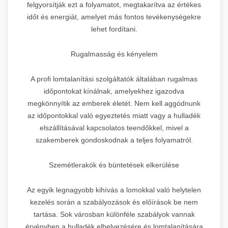
felgyorsítják ezt a folyamatot, megtakarítva az értékes
időt és energiát, amelyet más fontos tevékenységekre
lehet fordítani.
Rugalmasság és kényelem
A profi lomtalanítási szolgáltatók általában rugalmas
időpontokat kínálnak, amelyekhez igazodva
megkönnyítik az emberek életét. Nem kell aggódnunk
az időpontokkal való egyeztetés miatt vagy a hulladék
elszállításával kapcsolatos teendőkkel, mivel a
szakemberek gondoskodnak a teljes folyamatról.
Szemétlerakók és büntetések elkerülése
Az egyik legnagyobb kihívás a lomokkal való helytelen
kezelés során a szabályozások és előírások be nem
tartása. Sok városban különféle szabályok vannak
érvényben a hulladék elhelyezésére és lomtalanítására