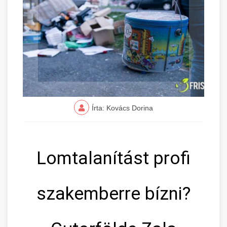
Írta: Kovács Dorina
Lomtalanítást profi
szakemberre bízni?