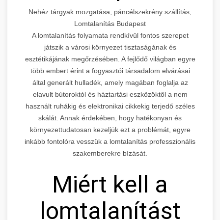
Nehéz tárgyak mozgatása, páncélszekrény szállítás,
Lomtalanítás Budapest
A lomtalanítás folyamata rendkívül fontos szerepet
játszik a városi környezet tisztaságának és
esztétikájának megőrzésében. A fejlődő világban egyre
több embert érint a fogyasztói társadalom elvárásai
által generált hulladék, amely magában foglalja az
elavult bútoroktól és háztartási eszközöktől a nem
használt ruhákig és elektronikai cikkekig terjedő széles
skálát. Annak érdekében, hogy hatékonyan és
környezettudatosan kezeljük ezt a problémát, egyre
inkább fontolóra vesszük a lomtalanítás professzionális
szakemberekre bízását.
Miért kell a
lomtalanítást