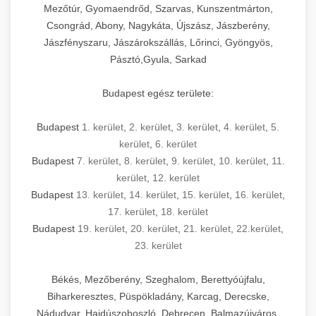
Mezőtúr, Gyomaendrőd, Szarvas, Kunszentmárton,
Csongrád, Abony, Nagykáta, Újszász, Jászberény,
Jászfényszaru, Jászárokszállás, Lőrinci, Gyöngyös,
Pásztó,Gyula, Sarkad
Budapest egész területe:
Budapest
1. kerület
,
2. kerület
,
3. kerület
,
4. kerület
,
5.
kerület
,
6. kerület
Budapest
7. kerület
,
8. kerület
,
9. kerület
,
10. kerület
,
11.
kerület
,
12. kerület
Budapest
13. kerület
,
14. kerület
,
15. kerület
,
16. kerület
,
17. kerület
,
18. kerület
Budapest
19. kerület
,
20. kerület
,
21. kerület
,
22.kerület
,
23. kerület
Békés, Mezőberény, Szeghalom, Berettyóújfalu,
Biharkeresztes, Püspökladány, Karcag, Derecske,
Nádudvar, Hajdúszoboszló, Debrecen, Balmazújváros,