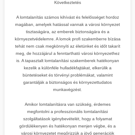
Következtetés
A lomtalanítás számos kihívást és felelősséget hordoz
magában, amelyek hatással vannak a városi környezet
tisztaságára, az emberek biztonságára és a
környezetvédelemre. A lomok profi szakemberre bízása
tehát nem csak megkönnyíti az életünket és időt takarít
meg, de hozzájárul a fenntartható városi környezethez
is. A tapasztalt lomtalanítási szakemberek hatékonyan
kezelik a különféle hulladékfajtákat, elkerülik a
büntetéseket és törvényi problémákat, valamint
garantálják a biztonságos és környezettudatos
munkavégzést.
Amikor lomtalanításra van szükség, érdemes
megfontolni a professzionális lomtalanítási
szolgáltatások igénybevételét, hogy a folyamat
gördülékenyen és hatékonyan menjen végbe, és a
városi környezetet megőrizzük a jövő generációk