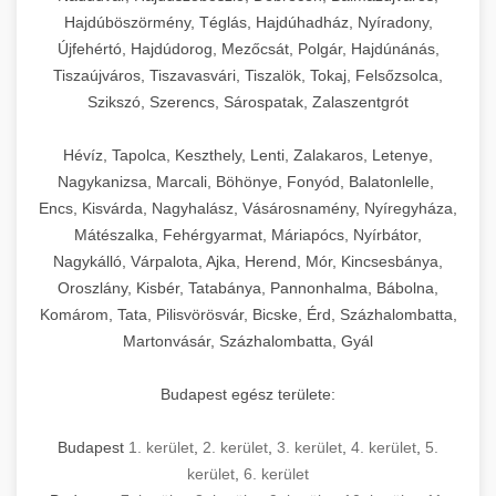
Hajdúböszörmény, Téglás, Hajdúhadház, Nyíradony,
Újfehértó, Hajdúdorog, Mezőcsát, Polgár, Hajdúnánás,
Tiszaújváros, Tiszavasvári, Tiszalök, Tokaj, Felsőzsolca,
Szikszó, Szerencs, Sárospatak, Zalaszentgrót
Hévíz, Tapolca, Keszthely, Lenti, Zalakaros, Letenye,
Nagykanizsa, Marcali, Böhönye, Fonyód, Balatonlelle,
Encs, Kisvárda, Nagyhalász, Vásárosnamény, Nyíregyháza,
Mátészalka, Fehérgyarmat, Máriapócs, Nyírbátor,
Nagykálló, Várpalota, Ajka, Herend, Mór, Kincsesbánya,
Oroszlány, Kisbér, Tatabánya, Pannonhalma, Bábolna,
Komárom, Tata, Pilisvörösvár, Bicske, Érd, Százhalombatta,
Martonvásár, Százhalombatta, Gyál
Budapest egész területe:
Budapest
1. kerület
,
2. kerület
,
3. kerület
,
4. kerület
,
5.
kerület
,
6. kerület