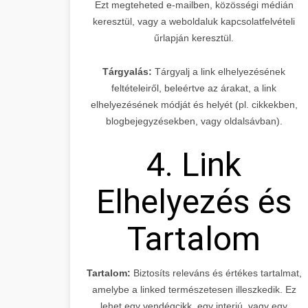
Ezt megteheted e-mailben, közösségi médián
keresztül, vagy a weboldaluk kapcsolatfelvételi
űrlapján keresztül.
Tárgyalás:
Tárgyalj a link elhelyezésének
feltételeiről, beleértve az árakat, a link
elhelyezésének módját és helyét (pl. cikkekben,
blogbejegyzésekben, vagy oldalsávban).
4. Link
Elhelyezés és
Tartalom
Tartalom:
Biztosíts releváns és értékes tartalmat,
amelybe a linked természetesen illeszkedik. Ez
lehet egy vendégcikk, egy interjú, vagy egy