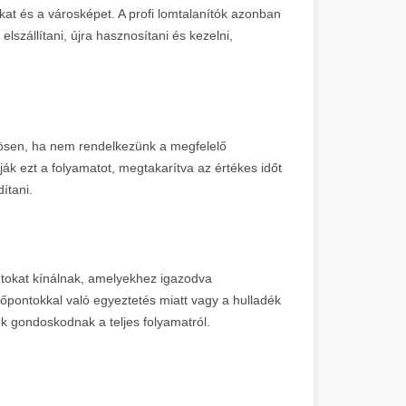
okat és a városképet. A profi lomtalanítók azonban
lszállítani, újra hasznosítani és kezelni,
önösen, ha nem rendelkezünk a megfelelő
tják ezt a folyamatot, megtakarítva az értékes időt
ítani.
ontokat kínálnak, amelyekhez igazodva
őpontokkal való egyeztetés miatt vagy a hulladék
k gondoskodnak a teljes folyamatról.