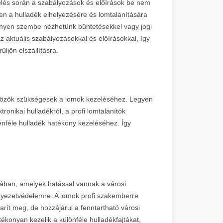
zelés során a szabályozások és előírások be nem
en a hulladék elhelyezésére és lomtalanítására
nnyen szembe nézhetünk büntetésekkel vagy jogi
z aktuális szabályozásokkal és előírásokkal, így
ljön elszállításra.
zközök szükségesek a lomok kezeléséhez. Legyen
onikai hulladékról, a profi lomtalanítók
enféle hulladék hatékony kezeléséhez. Így
.
gában, amelyek hatással vannak a városi
nyezetvédelemre. A lomok profi szakemberre
arít meg, de hozzájárul a fenntartható városi
ékonyan kezelik a különféle hulladékfajtákat,