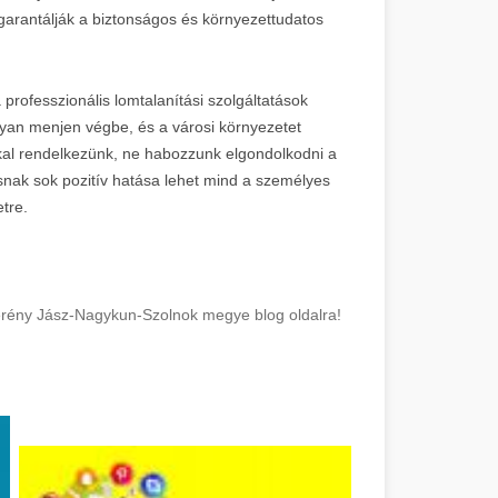
 garantálják a biztonságos és környezettudatos
rofesszionális lomtalanítási szolgáltatások
yan menjen végbe, és a városi környezetet
kal rendelkezünk, ne habozzunk elgondolkodni a
snak sok pozitív hatása lehet mind a személyes
tre.
berény Jász-Nagykun-Szolnok megye blog oldalra!