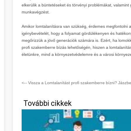
elkerülik a büntetéseket és törvényi problémákat, valamint
munkavégzést.
Amikor lomtalanításra van szükség, érdemes megfontolni a p
igénybevételét, hogy a folyamat gördülékenyen és hatékon
megőrizzük a jövő generációk számára is. Ezért, ha lomok
profi szakemberre bízás lehetőségén, hiszen a lomtalanítá
életünkre, mind a környezetvédelemre és a városi környeze
<-- Vissza a Lomtalanítást profi szakemberre bízni? Jász
További cikkek