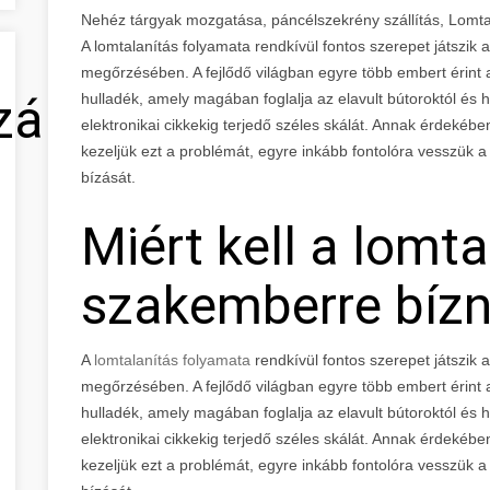
Nehéz tárgyak mozgatása, páncélszekrény szállítás, Lomt
A lomtalanítás folyamata rendkívül fontos szerepet játszik 
megőrzésében. A fejlődő világban egyre több embert érint a
zálás
hulladék, amely magában foglalja az elavult bútoroktól és 
elektronikai cikkekig terjedő széles skálát. Annak érdeké
kezeljük ezt a problémát, egyre inkább fontolóra vesszük 
bízását.
Miért kell a lomta
szakemberre bízn
A
lomtalanítás folyamata
rendkívül fontos szerepet játszik 
megőrzésében. A fejlődő világban egyre több embert érint a
hulladék, amely magában foglalja az elavult bútoroktól és 
elektronikai cikkekig terjedő széles skálát. Annak érdeké
kezeljük ezt a problémát, egyre inkább fontolóra vesszük 