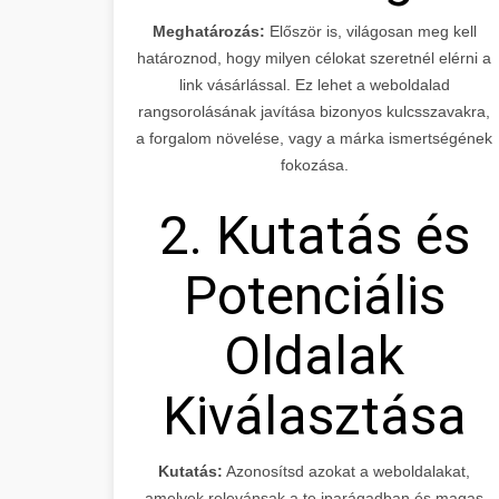
Meghatározás:
Először is, világosan meg kell
határoznod, hogy milyen célokat szeretnél elérni a
link vásárlással. Ez lehet a weboldalad
rangsorolásának javítása bizonyos kulcsszavakra,
a forgalom növelése, vagy a márka ismertségének
fokozása.
2. Kutatás és
Potenciális
Oldalak
Kiválasztása
Kutatás:
Azonosítsd azokat a weboldalakat,
amelyek relevánsak a te iparágadban és magas