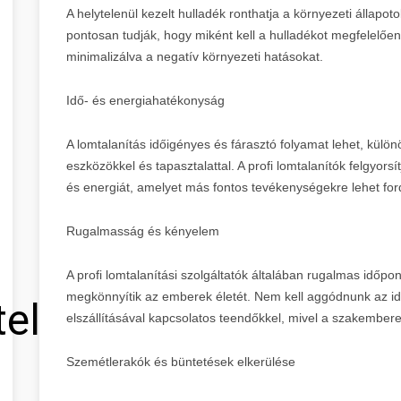
A helytelenül kezelt hulladék ronthatja a környezeti állapot
pontosan tudják, hogy miként kell a hulladékot megfelelően e
minimalizálva a negatív környezeti hatásokat.
Idő- és energiahatékonyság
A lomtalanítás időigényes és fárasztó folyamat lehet, kül
eszközökkel és tapasztalattal. A profi lomtalanítók felgyorsí
és energiát, amelyet más fontos tevékenységekre lehet ford
Rugalmasság és kényelem
A profi lomtalanítási szolgáltatók általában rugalmas időp
megkönnyítik az emberek életét. Nem kell aggódnunk az id
tel
elszállításával kapcsolatos teendőkkel, mivel a szakembere
Szemétlerakók és büntetések elkerülése