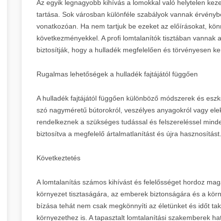
Az egyik legnagyobb kihívás a lomokkal való helytelen ke
tartása. Sok városban különféle szabályok vannak érvényb
vonatkozóan. Ha nem tartjuk be ezeket az előírásokat, kö
következményekkel. A profi lomtalanítók tisztában vannak a
biztosítják, hogy a hulladék megfelelően és törvényesen kerü
Rugalmas lehetőségek a hulladék fajtájától függően
A hulladék fajtájától függően különböző módszerek és es
szó nagyméretű bútorokról, veszélyes anyagokról vagy elektr
rendelkeznek a szükséges tudással és felszereléssel mind
biztosítva a megfelelő ártalmatlanítást és újra hasznosítást
Következtetés
A lomtalanítás számos kihívást és felelősséget hordoz ma
környezet tisztaságára, az emberek biztonságára és a kör
bízása tehát nem csak megkönnyíti az életünket és időt tak
környezethez is. A tapasztalt lomtalanítási szakemberek hat