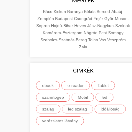
MEGYÉK
Bács-Kiskun
Baranya
Békés
Borsod-Abaúj-
Zemplén
Budapest
Csongrád
Fejér
Győr-Moson-
Sopron
Hajdú-Bihar
Heves
Jász-Nagykun-Szolnok
Komárom-Esztergom
Nógrád
Pest
Somogy
Szabolcs-Szatmár-Bereg
Tolna
Vas
Veszprém
Zala
CIMKÉK
ebook
e-reader
Tablet
számítógép
Mobil
led
szalag
led szalag
időállóság
varázslatos látvány