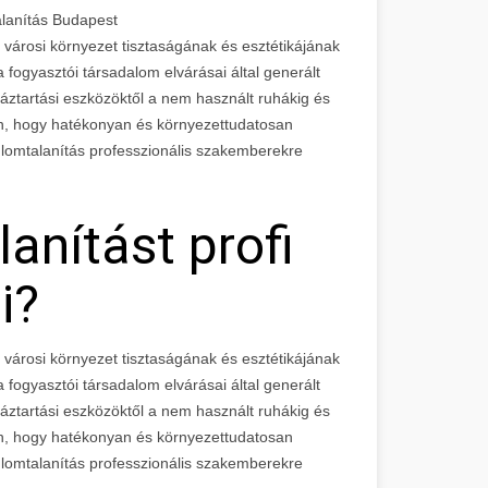
alanítás Budapest
a városi környezet tisztaságának és esztétikájának
 fogyasztói társadalom elvárásai által generált
háztartási eszközöktől a nem használt ruhákig és
ben, hogy hatékonyan és környezettudatosan
a lomtalanítás professzionális szakemberekre
lanítást profi
i?
a városi környezet tisztaságának és esztétikájának
 fogyasztói társadalom elvárásai által generált
háztartási eszközöktől a nem használt ruhákig és
ben, hogy hatékonyan és környezettudatosan
a lomtalanítás professzionális szakemberekre