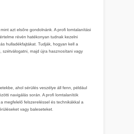
mint azt elsőre gondolnánk. A profi lomtalanítási
értelme révén hatékonyan tudnak kezelni
ás hulladékfajtákat. Tudják, hogyan kell a
 szétválogatni, majd újra hasznosítani vagy
tekbe, ahol sérülés veszélye áll fenn, például
tti navigálás során. A profi lomtalanítók
 a megfelelő felszereléssel és technikákkal a
rüléseket vagy baleseteket.