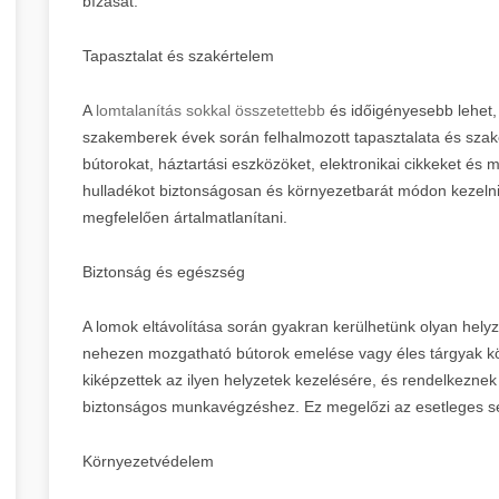
bízását.
Tapasztalat és szakértelem
A
lomtalanítás sokkal összetettebb
és időigényesebb lehet, 
szakemberek évek során felhalmozott tapasztalata és szak
bútorokat, háztartási eszközöket, elektronikai cikkeket és m
hulladékot biztonságosan és környezetbarát módon kezelni,
megfelelően ártalmatlanítani.
Biztonság és egészség
A lomok eltávolítása során gyakran kerülhetünk olyan helyze
nehezen mozgatható bútorok emelése vagy éles tárgyak közö
kiképzettek az ilyen helyzetek kezelésére, és rendelkeznek
biztonságos munkavégzéshez. Ez megelőzi az esetleges sé
Környezetvédelem