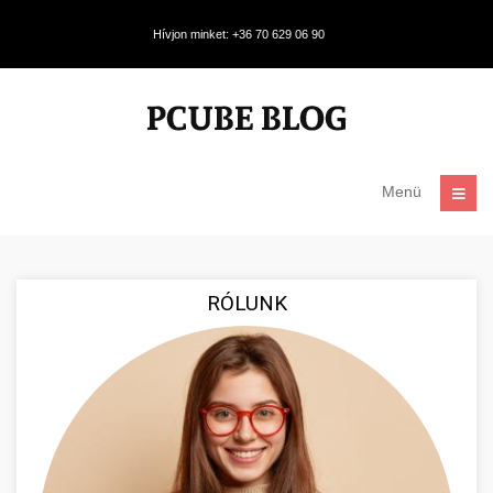
Hívjon minket: +36 70 629 06 90
Menü
RÓLUNK