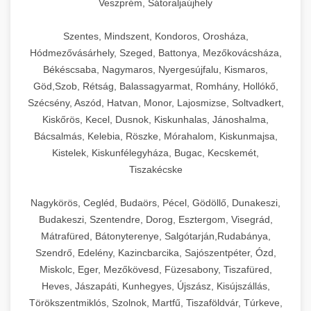
Veszprém, Sátoraljaújhely
Szentes, Mindszent, Kondoros, Orosháza,
Hódmezővásárhely, Szeged, Battonya, Mezőkovácsháza,
Békéscsaba, Nagymaros, Nyergesújfalu, Kismaros,
Göd,Szob, Rétság, Balassagyarmat, Romhány, Hollókő,
Szécsény, Aszód, Hatvan, Monor, Lajosmizse, Soltvadkert,
Kiskőrös, Kecel, Dusnok, Kiskunhalas, Jánoshalma,
Bácsalmás, Kelebia, Röszke, Mórahalom, Kiskunmajsa,
Kistelek, Kiskunfélegyháza, Bugac, Kecskemét,
Tiszakécske
Nagykörös, Cegléd, Budaörs, Pécel, Gödöllő, Dunakeszi,
Budakeszi, Szentendre, Dorog, Esztergom, Visegrád,
Mátrafüred, Bátonyterenye, Salgótarján,Rudabánya,
Szendrő, Edelény, Kazincbarcika, Sajószentpéter, Ózd,
Miskolc, Eger, Mezőkövesd, Füzesabony, Tiszafüred,
Heves, Jászapáti, Kunhegyes, Újszász, Kisújszállás,
Törökszentmiklós, Szolnok, Martfű, Tiszaföldvár, Túrkeve,