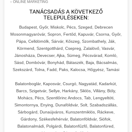
-
ONLINE MARKETING
TANÁCSADÁS A KÖVETKEZŐ
TELEPÜLÉSEKEN:
Budapest, Győr, Miskolc, Pécs, Szeged, Debrecen
Mosonmagyaróvár, Sopron, Fertőd, Kapuvár, Csorna, Győr,
Pápa, Celldömölk, Sárvár, Kőszeg, Szombathely, Ják,
Körmend, Szentgotthárd, Csepreg, Zalalövő, Vasvár,
Jánosháza, Devecser, Ajka, Sümeg, Pécsvárad, Komló,
Sásd, Dombóvár, Bonyhád, Bátaszék, Baja, Bácsalmás,
Szekszárd, Tolna, Fadd, Paks, Kalocsa, Hőgyész, Tamási
Balatonboglár, Kaposvár, Csurgó, Nagyatád, Kadarkút,
Barcs, Szigetvár, Sellye, Harkány, Siklós, Villány, Bóly,
Mohács, Pécs, Szentlőrinc Andocs, Tab, Lengyeltóti,
Simontornya, Enying, Dunaföldvár, Solt, Szabadszállás,
Sárbogárd, Dunaújváros, Kunszentmiklós, Ráckeve,
Gárdony, Székesfehérvár, Balatonföldvár, Siófok,
Balatonalmádi, Polgárdi, Balatonfűzfő, Balatonfüred,