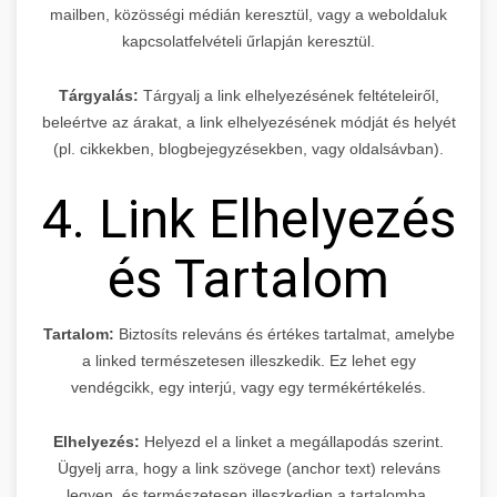
mailben, közösségi médián keresztül, vagy a weboldaluk
kapcsolatfelvételi űrlapján keresztül.
Tárgyalás:
Tárgyalj a link elhelyezésének feltételeiről,
beleértve az árakat, a link elhelyezésének módját és helyét
(pl. cikkekben, blogbejegyzésekben, vagy oldalsávban).
4. Link Elhelyezés
és Tartalom
Tartalom:
Biztosíts releváns és értékes tartalmat, amelybe
a linked természetesen illeszkedik. Ez lehet egy
vendégcikk, egy interjú, vagy egy termékértékelés.
Elhelyezés:
Helyezd el a linket a megállapodás szerint.
Ügyelj arra, hogy a link szövege (anchor text) releváns
legyen, és természetesen illeszkedjen a tartalomba.