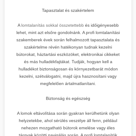
Tapasztalat és szakértelem
A
lomtalanítás sokkal összetettebb
és időigényesebb
lehet, mint azt elsőre gondolnánk. A profi lomtalanítási
szakemberek évek során felhalmozott tapasztalata és
szakértelme révén hatékonyan tudnak kezelni
bútorokat, háztartási eszközöket, elektronikai cikkeket
és más hulladékfajtákat. Tudják, hogyan kell a
hulladékot biztonságosan és környezetbarát módon
kezelni, szétválogatni, majd újra hasznosítani vagy
megfelelően ártalmatlanítani.
Biztonság és egészség
A lomok eltávolítása során gyakran kerülhetünk olyan
helyzetekbe, ahol sérülés veszélye áll fenn, például
nehezen mozgatható bútorok emelése vagy éles
tárgyak közötti navigálás során. A profi lomtalanítók