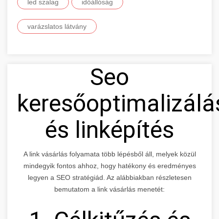
led szalag
időállóság
varázslatos látvány
Seo
keresőoptimalizálá
és linképítés
A link vásárlás folyamata több lépésből áll, melyek közül
mindegyik fontos ahhoz, hogy hatékony és eredményes
legyen a SEO stratégiád. Az alábbiakban részletesen
bemutatom a link vásárlás menetét: