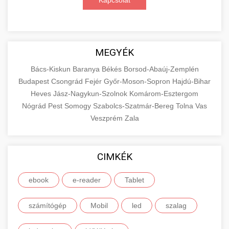
Kapcsolat
MEGYÉK
Bács-Kiskun
Baranya
Békés
Borsod-Abaúj-Zemplén
Budapest
Csongrád
Fejér
Győr-Moson-Sopron
Hajdú-Bihar
Heves
Jász-Nagykun-Szolnok
Komárom-Esztergom
Nógrád
Pest
Somogy
Szabolcs-Szatmár-Bereg
Tolna
Vas
Veszprém
Zala
CIMKÉK
ebook
e-reader
Tablet
számítógép
Mobil
led
szalag