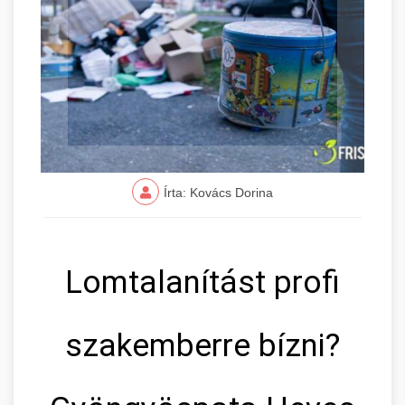
Írta: Kovács Dorina
Lomtalanítást profi
szakemberre bízni?