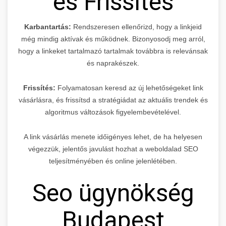
és Frissítés
Karbantartás:
Rendszeresen ellenőrizd, hogy a linkjeid
még mindig aktívak és működnek. Bizonyosodj meg arról,
hogy a linkeket tartalmazó tartalmak továbbra is relevánsak
és naprakészek.
Frissítés:
Folyamatosan keresd az új lehetőségeket link
vásárlásra, és frissítsd a stratégiádat az aktuális trendek és
algoritmus változások figyelembevételével.
A link vásárlás menete időigényes lehet, de ha helyesen
végezzük, jelentős javulást hozhat a weboldalad SEO
teljesítményében és online jelenlétében.
Seo ügynökség
Budapest