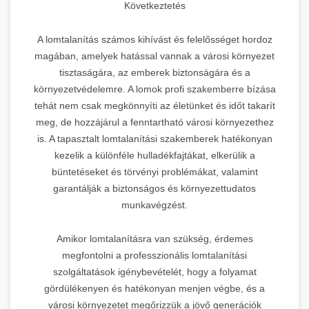
Következtetés
A lomtalanítás számos kihívást és felelősséget hordoz
magában, amelyek hatással vannak a városi környezet
tisztaságára, az emberek biztonságára és a
környezetvédelemre. A lomok profi szakemberre bízása
tehát nem csak megkönnyíti az életünket és időt takarít
meg, de hozzájárul a fenntartható városi környezethez
is. A tapasztalt lomtalanítási szakemberek hatékonyan
kezelik a különféle hulladékfajtákat, elkerülik a
büntetéseket és törvényi problémákat, valamint
garantálják a biztonságos és környezettudatos
munkavégzést.
Amikor lomtalanításra van szükség, érdemes
megfontolni a professzionális lomtalanítási
szolgáltatások igénybevételét, hogy a folyamat
gördülékenyen és hatékonyan menjen végbe, és a
városi környezetet megőrizzük a jövő generációk