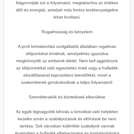
felgyorsítják ezt a folyamatot, megtakarítva az értékes
időt és energiát, amelyet más fontos tevékenységekre
lehet fordítani.
Rugalmasság és kényelem
A profi lomtalanítási szolgáltatók általában rugalmas
időpontokat kínálnak, amelyekhez igazodva
megkönnyítik az emberek életét. Nem kell aggódnunk
az időpontokkal való egyeztetés miatt vagy a hulladék
elszállításával kapcsolatos teendőkkel, mivel a
szakemberek gondoskodnak a teljes folyamatról.
Szemétlerakók és büntetések elkerülése
Az egyik legnagyobb kihívás a lomokkal való helytelen
kezelés során a szabályozások és előírások be nem
tartása. Sok városban különféle szabályok vannak
érvényben a hulladék elhelyezésére és lomtalanítására