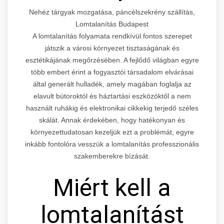
Nehéz tárgyak mozgatása, páncélszekrény szállítás,
Lomtalanítás Budapest
A lomtalanítás folyamata rendkívül fontos szerepet
játszik a városi környezet tisztaságának és
esztétikájának megőrzésében. A fejlődő világban egyre
több embert érint a fogyasztói társadalom elvárásai
által generált hulladék, amely magában foglalja az
elavult bútoroktól és háztartási eszközöktől a nem
használt ruhákig és elektronikai cikkekig terjedő széles
skálát. Annak érdekében, hogy hatékonyan és
környezettudatosan kezeljük ezt a problémát, egyre
inkább fontolóra vesszük a lomtalanítás professzionális
szakemberekre bízását.
Miért kell a
lomtalanítást