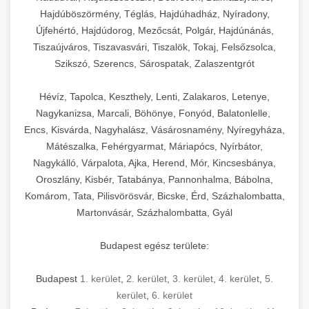
Hajdúböszörmény, Téglás, Hajdúhadház, Nyíradony,
Újfehértó, Hajdúdorog, Mezőcsát, Polgár, Hajdúnánás,
Tiszaújváros, Tiszavasvári, Tiszalök, Tokaj, Felsőzsolca,
Szikszó, Szerencs, Sárospatak, Zalaszentgrót
Hévíz, Tapolca, Keszthely, Lenti, Zalakaros, Letenye,
Nagykanizsa, Marcali, Böhönye, Fonyód, Balatonlelle,
Encs, Kisvárda, Nagyhalász, Vásárosnamény, Nyíregyháza,
Mátészalka, Fehérgyarmat, Máriapócs, Nyírbátor,
Nagykálló, Várpalota, Ajka, Herend, Mór, Kincsesbánya,
Oroszlány, Kisbér, Tatabánya, Pannonhalma, Bábolna,
Komárom, Tata, Pilisvörösvár, Bicske, Érd, Százhalombatta,
Martonvásár, Százhalombatta, Gyál
Budapest egész területe:
Budapest
1. kerület
,
2. kerület
,
3. kerület
,
4. kerület
,
5.
kerület
,
6. kerület