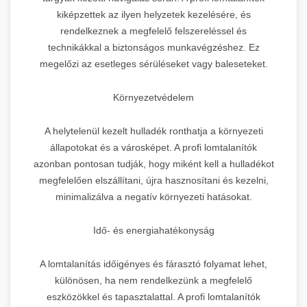
kiképzettek az ilyen helyzetek kezelésére, és
rendelkeznek a megfelelő felszereléssel és
technikákkal a biztonságos munkavégzéshez. Ez
megelőzi az esetleges sérüléseket vagy baleseteket.
Környezetvédelem
A helytelenül kezelt hulladék ronthatja a környezeti
állapotokat és a városképet. A profi lomtalanítók
azonban pontosan tudják, hogy miként kell a hulladékot
megfelelően elszállítani, újra hasznosítani és kezelni,
minimalizálva a negatív környezeti hatásokat.
Idő- és energiahatékonyság
A lomtalanítás időigényes és fárasztó folyamat lehet,
különösen, ha nem rendelkezünk a megfelelő
eszközökkel és tapasztalattal. A profi lomtalanítók