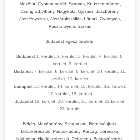
Mezőtúr, Gyomaendrőd, Szarvas, Kunszentmárton,
Csongrád, Abony, Nagykáta, Újszász, Jászberény,
Jászfényszaru, Jászárokszállás, Lőrinci, Gyöngyös,
Pásztó,Gyula, Sarkad
Budapest egész területe:
Budapest
1. kerület
,
2. kerület
,
3. kerület
,
4. kerület
,
5.
kerület
,
6. kerület
Budapest
7. kerület
,
8. kerület
,
9. kerület
,
10. kerület
,
11.
kerület
,
12. kerület
Budapest
13. kerület
,
14. kerület
,
15. kerület
,
16. kerület
,
17. kerület
,
18. kerület
Budapest
19. kerület
,
20. kerület
,
21. kerület
,
22.kerület
,
23. kerület
Békés, Mezőberény, Szeghalom, Berettyóújfalu,
Biharkeresztes, Püspökladány, Karcag, Derecske,
Nádudvar, Hajdúszoboszló, Debrecen, Balmazújváros,