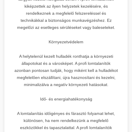
kiképzettek az ilyen helyzetek kezelésére, és
rendelkeznek a megfelelő felszereléssel és
technikákkal a biztonságos munkavégzéshez. Ez
megelőzi az esetleges sérüléseket vagy baleseteket.
Környezetvédelem
A helytelenül kezelt hulladék ronthatja a környezeti
állapotokat és a városképet. A profi lomtalanítók
azonban pontosan tudják, hogy miként kell a hulladékot
megfelelően elszállítani, újra hasznosítani és kezelni,
minimalizálva a negatív környezeti hatásokat.
Idő- és energiahatékonyság
A lomtalanítás időigényes és fárasztó folyamat lehet,
különösen, ha nem rendelkezünk a megfelelő
eszközökkel és tapasztalattal. A profi lomtalanítók