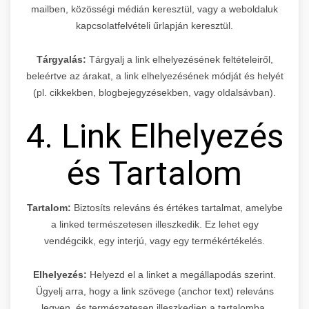
mailben, közösségi médián keresztül, vagy a weboldaluk
kapcsolatfelvételi űrlapján keresztül.
Tárgyalás:
Tárgyalj a link elhelyezésének feltételeiről,
beleértve az árakat, a link elhelyezésének módját és helyét
(pl. cikkekben, blogbejegyzésekben, vagy oldalsávban).
4. Link Elhelyezés
és Tartalom
Tartalom:
Biztosíts releváns és értékes tartalmat, amelybe
a linked természetesen illeszkedik. Ez lehet egy
vendégcikk, egy interjú, vagy egy termékértékelés.
Elhelyezés:
Helyezd el a linket a megállapodás szerint.
Ügyelj arra, hogy a link szövege (anchor text) releváns
legyen, és természetesen illeszkedjen a tartalomba.