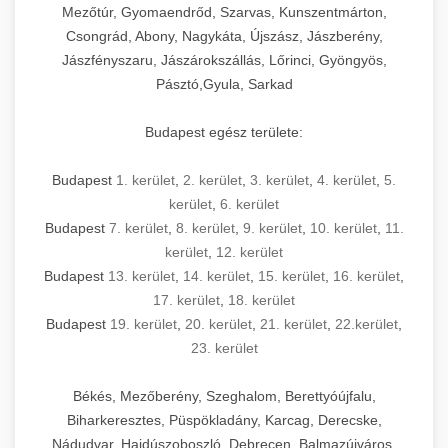
Mezőtúr, Gyomaendrőd, Szarvas, Kunszentmárton,
Csongrád, Abony, Nagykáta, Újszász, Jászberény,
Jászfényszaru, Jászárokszállás, Lőrinci, Gyöngyös,
Pásztó,Gyula, Sarkad
Budapest egész területe:
Budapest
1. kerület
,
2. kerület
,
3. kerület
,
4. kerület
,
5.
kerület
,
6. kerület
Budapest
7. kerület
,
8. kerület
,
9. kerület
,
10. kerület
,
11.
kerület
,
12. kerület
Budapest
13. kerület
,
14. kerület
,
15. kerület
,
16. kerület
,
17. kerület
,
18. kerület
Budapest
19. kerület
,
20. kerület
,
21. kerület
,
22.kerület
,
23. kerület
Békés, Mezőberény, Szeghalom, Berettyóújfalu,
Biharkeresztes, Püspökladány, Karcag, Derecske,
Nádudvar, Hajdúszoboszló, Debrecen, Balmazújváros,