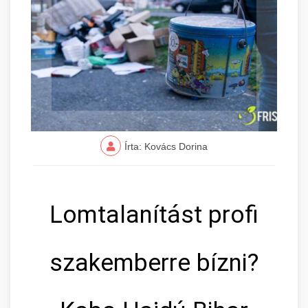
Írta: Kovács Dorina
Lomtalanítást profi
szakemberre bízni?