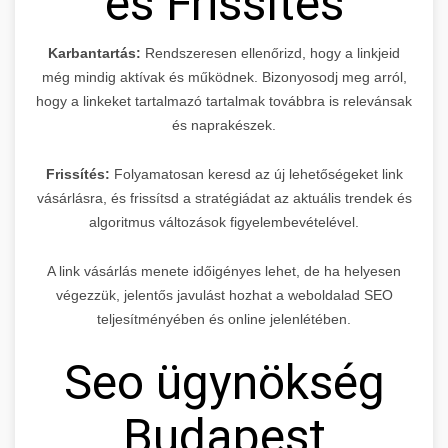
és Frissítés
Karbantartás:
Rendszeresen ellenőrizd, hogy a linkjeid
még mindig aktívak és működnek. Bizonyosodj meg arról,
hogy a linkeket tartalmazó tartalmak továbbra is relevánsak
és naprakészek.
Frissítés:
Folyamatosan keresd az új lehetőségeket link
vásárlásra, és frissítsd a stratégiádat az aktuális trendek és
algoritmus változások figyelembevételével.
A link vásárlás menete időigényes lehet, de ha helyesen
végezzük, jelentős javulást hozhat a weboldalad SEO
teljesítményében és online jelenlétében.
Seo ügynökség
Budapest