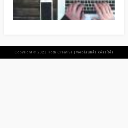
Réponses à toutes vos questions de développement personnel
Copyright © 2021
Roth Creative |
webáruház készítés