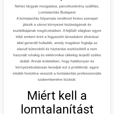
Nehéz tárgyak mozgatása, páncélszekrény szállítás,
Lomtalanítás Budapest
A lomtalanítás folyamata rendkívül fontos szerepet
játszik a városi környezet tisztaságának és
esztétikájának megőrzésében. A fejlődő világban egyre
több embert érint a fogyasztói társadalom elvárásai
által generált hulladék, amely magában foglalja az
elavult bútoroktól és háztartási eszközöktől a nem
használt ruhákig és elektronikai cikkekig terjedő széles
skálát. Annak érdekében, hogy hatékonyan és
környezettudatosan kezeljük ezt a problémát, egyre
inkább fontolóra vesszük a lomtalanítás professzionális
szakemberekre bízását.
Miért kell a
lomtalanítást