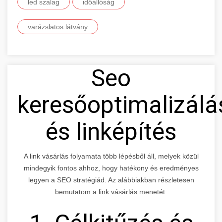
led szalag
időállóság
varázslatos látvány
Seo
keresőoptimalizálá
és linképítés
A link vásárlás folyamata több lépésből áll, melyek közül
mindegyik fontos ahhoz, hogy hatékony és eredményes
legyen a SEO stratégiád. Az alábbiakban részletesen
bemutatom a link vásárlás menetét: