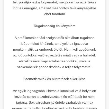
felgyorsítják ezt a folyamatot, megtakarítva az értékes
időt és energiát, amelyet más fontos tevékenységekre
lehet fordítani.
Rugalmasság és kényelem
A profi lomtalanítási szolgáltatók általában rugalmas
időpontokat kínálnak, amelyekhez igazodva
megkönnyítik az emberek életét. Nem kell aggódnunk
az időpontokkal való egyeztetés miatt vagy a hulladék
elszállításával kapcsolatos teendőkkel, mivel a
szakemberek gondoskodnak a teljes folyamatról.
Szemétlerakók és büntetések elkerülése
Az egyik legnagyobb kihívás a lomokkal való helytelen
kezelés során a szabályozások és előírások be nem
tartása. Sok városban különféle szabályok vannak
érvényben a hulladék elhelyezésére és lomtalanítására