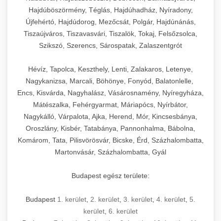
Hajdúböszörmény, Téglás, Hajdúhadház, Nyíradony,
Újfehértó, Hajdúdorog, Mezőcsát, Polgár, Hajdúnánás,
Tiszaújváros, Tiszavasvári, Tiszalök, Tokaj, Felsőzsolca,
Szikszó, Szerencs, Sárospatak, Zalaszentgrót
Hévíz, Tapolca, Keszthely, Lenti, Zalakaros, Letenye,
Nagykanizsa, Marcali, Böhönye, Fonyód, Balatonlelle,
Encs, Kisvárda, Nagyhalász, Vásárosnamény, Nyíregyháza,
Mátészalka, Fehérgyarmat, Máriapócs, Nyírbátor,
Nagykálló, Várpalota, Ajka, Herend, Mór, Kincsesbánya,
Oroszlány, Kisbér, Tatabánya, Pannonhalma, Bábolna,
Komárom, Tata, Pilisvörösvár, Bicske, Érd, Százhalombatta,
Martonvásár, Százhalombatta, Gyál
Budapest egész területe:
Budapest
1. kerület
,
2. kerület
,
3. kerület
,
4. kerület
,
5.
kerület
,
6. kerület