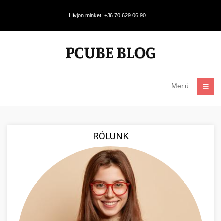
Hívjon minket: +36 70 629 06 90
Menü
RÓLUNK