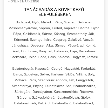
-
ONLINE MARKETING
TANÁCSADÁS A KÖVETKEZŐ
TELEPÜLÉSEKEN:
Budapest, Győr, Miskolc, Pécs, Szeged, Debrecen
Mosonmagyaróvár, Sopron, Fertőd, Kapuvár, Csorna, Győr,
Pápa, Celldömölk, Sárvár, Kőszeg, Szombathely, Ják,
Körmend, Szentgotthárd, Csepreg, Zalalövő, Vasvár,
Jánosháza, Devecser, Ajka, Sümeg, Pécsvárad, Komló,
Sásd, Dombóvár, Bonyhád, Bátaszék, Baja, Bácsalmás,
Szekszárd, Tolna, Fadd, Paks, Kalocsa, Hőgyész, Tamási
Balatonboglár, Kaposvár, Csurgó, Nagyatád, Kadarkút,
Barcs, Szigetvár, Sellye, Harkány, Siklós, Villány, Bóly,
Mohács, Pécs, Szentlőrinc Andocs, Tab, Lengyeltóti,
Simontornya, Enying, Dunaföldvár, Solt, Szabadszállás,
Sárbogárd, Dunaújváros, Kunszentmiklós, Ráckeve,
Gárdony, Székesfehérvár, Balatonföldvár, Siófok,
Balatonalmádi, Polgárdi, Balatonfűzfő, Balatonfüred,