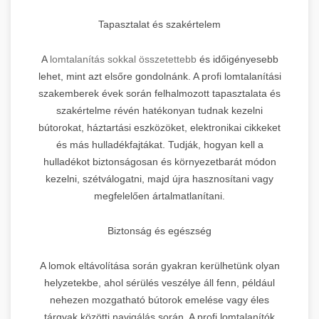
Tapasztalat és szakértelem
A
lomtalanítás sokkal összetettebb
és időigényesebb
lehet, mint azt elsőre gondolnánk. A profi lomtalanítási
szakemberek évek során felhalmozott tapasztalata és
szakértelme révén hatékonyan tudnak kezelni
bútorokat, háztartási eszközöket, elektronikai cikkeket
és más hulladékfajtákat. Tudják, hogyan kell a
hulladékot biztonságosan és környezetbarát módon
kezelni, szétválogatni, majd újra hasznosítani vagy
megfelelően ártalmatlanítani.
Biztonság és egészség
A lomok eltávolítása során gyakran kerülhetünk olyan
helyzetekbe, ahol sérülés veszélye áll fenn, például
nehezen mozgatható bútorok emelése vagy éles
tárgyak közötti navigálás során. A profi lomtalanítók