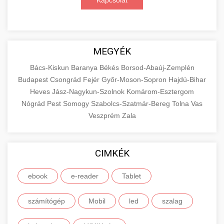
Kapcsolat
MEGYÉK
Bács-Kiskun
Baranya
Békés
Borsod-Abaúj-Zemplén
Budapest
Csongrád
Fejér
Győr-Moson-Sopron
Hajdú-Bihar
Heves
Jász-Nagykun-Szolnok
Komárom-Esztergom
Nógrád
Pest
Somogy
Szabolcs-Szatmár-Bereg
Tolna
Vas
Veszprém
Zala
CIMKÉK
ebook
e-reader
Tablet
számítógép
Mobil
led
szalag