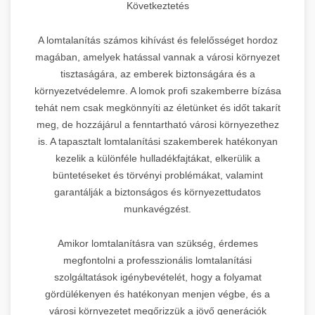
Következtetés
A lomtalanítás számos kihívást és felelősséget hordoz
magában, amelyek hatással vannak a városi környezet
tisztaságára, az emberek biztonságára és a
környezetvédelemre. A lomok profi szakemberre bízása
tehát nem csak megkönnyíti az életünket és időt takarít
meg, de hozzájárul a fenntartható városi környezethez
is. A tapasztalt lomtalanítási szakemberek hatékonyan
kezelik a különféle hulladékfajtákat, elkerülik a
büntetéseket és törvényi problémákat, valamint
garantálják a biztonságos és környezettudatos
munkavégzést.
Amikor lomtalanításra van szükség, érdemes
megfontolni a professzionális lomtalanítási
szolgáltatások igénybevételét, hogy a folyamat
gördülékenyen és hatékonyan menjen végbe, és a
városi környezetet megőrizzük a jövő generációk