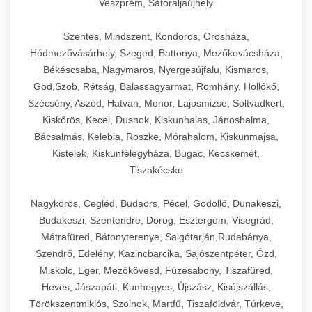
Veszprém, Sátoraljaújhely
Szentes, Mindszent, Kondoros, Orosháza,
Hódmezővásárhely, Szeged, Battonya, Mezőkovácsháza,
Békéscsaba, Nagymaros, Nyergesújfalu, Kismaros,
Göd,Szob, Rétság, Balassagyarmat, Romhány, Hollókő,
Szécsény, Aszód, Hatvan, Monor, Lajosmizse, Soltvadkert,
Kiskőrös, Kecel, Dusnok, Kiskunhalas, Jánoshalma,
Bácsalmás, Kelebia, Röszke, Mórahalom, Kiskunmajsa,
Kistelek, Kiskunfélegyháza, Bugac, Kecskemét,
Tiszakécske
Nagykörös, Cegléd, Budaörs, Pécel, Gödöllő, Dunakeszi,
Budakeszi, Szentendre, Dorog, Esztergom, Visegrád,
Mátrafüred, Bátonyterenye, Salgótarján,Rudabánya,
Szendrő, Edelény, Kazincbarcika, Sajószentpéter, Ózd,
Miskolc, Eger, Mezőkövesd, Füzesabony, Tiszafüred,
Heves, Jászapáti, Kunhegyes, Újszász, Kisújszállás,
Törökszentmiklós, Szolnok, Martfű, Tiszaföldvár, Túrkeve,