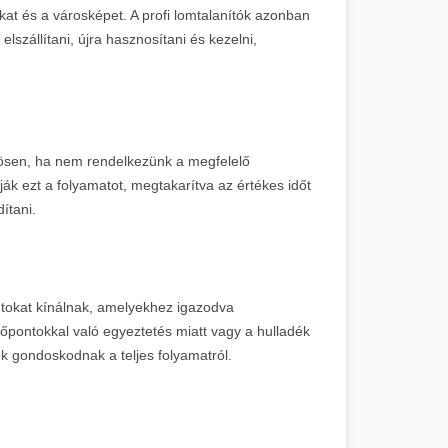
okat és a városképet. A profi lomtalanítók azonban
lszállítani, újra hasznosítani és kezelni,
önösen, ha nem rendelkezünk a megfelelő
tják ezt a folyamatot, megtakarítva az értékes időt
ítani.
ontokat kínálnak, amelyekhez igazodva
őpontokkal való egyeztetés miatt vagy a hulladék
k gondoskodnak a teljes folyamatról.