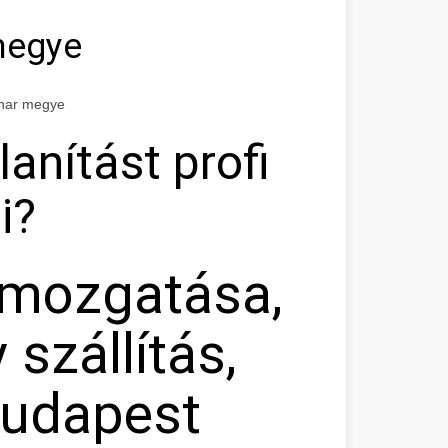
megye
ihar megye
lanítást profi
i?
 mozgatása,
szállítás,
Budapest