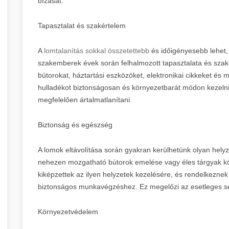
bízását.
Tapasztalat és szakértelem
A
lomtalanítás sokkal összetettebb
és időigényesebb lehet, 
szakemberek évek során felhalmozott tapasztalata és szak
bútorokat, háztartási eszközöket, elektronikai cikkeket és m
hulladékot biztonságosan és környezetbarát módon kezelni,
megfelelően ártalmatlanítani.
Biztonság és egészség
A lomok eltávolítása során gyakran kerülhetünk olyan helyze
nehezen mozgatható bútorok emelése vagy éles tárgyak közö
kiképzettek az ilyen helyzetek kezelésére, és rendelkeznek
biztonságos munkavégzéshez. Ez megelőzi az esetleges sé
Környezetvédelem