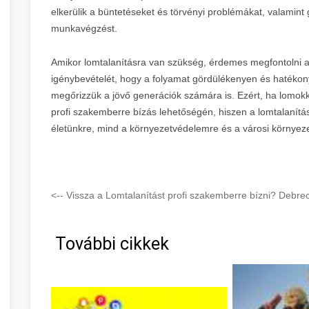
elkerülik a büntetéseket és törvényi problémákat, valamint
munkavégzést.
Amikor lomtalanításra van szükség, érdemes megfontolni a p
igénybevételét, hogy a folyamat gördülékenyen és hatékon
megőrizzük a jövő generációk számára is. Ezért, ha lomok
profi szakemberre bízás lehetőségén, hiszen a lomtalanítá
életünkre, mind a környezetvédelemre és a városi környeze
<-- Vissza a Lomtalanítást profi szakemberre bízni? Debre
További cikkek