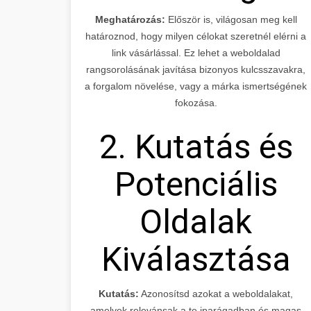
Meghatározás:
Először is, világosan meg kell
határoznod, hogy milyen célokat szeretnél elérni a
link vásárlással. Ez lehet a weboldalad
rangsorolásának javítása bizonyos kulcsszavakra,
a forgalom növelése, vagy a márka ismertségének
fokozása.
2. Kutatás és
Potenciális
Oldalak
Kiválasztása
Kutatás:
Azonosítsd azokat a weboldalakat,
amelyek relevánsak a te iparágadban és magas