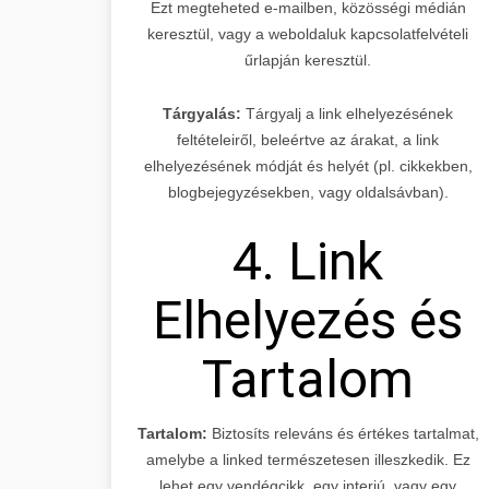
Ezt megteheted e-mailben, közösségi médián
keresztül, vagy a weboldaluk kapcsolatfelvételi
űrlapján keresztül.
Tárgyalás:
Tárgyalj a link elhelyezésének
feltételeiről, beleértve az árakat, a link
elhelyezésének módját és helyét (pl. cikkekben,
blogbejegyzésekben, vagy oldalsávban).
4. Link
Elhelyezés és
Tartalom
Tartalom:
Biztosíts releváns és értékes tartalmat,
amelybe a linked természetesen illeszkedik. Ez
lehet egy vendégcikk, egy interjú, vagy egy