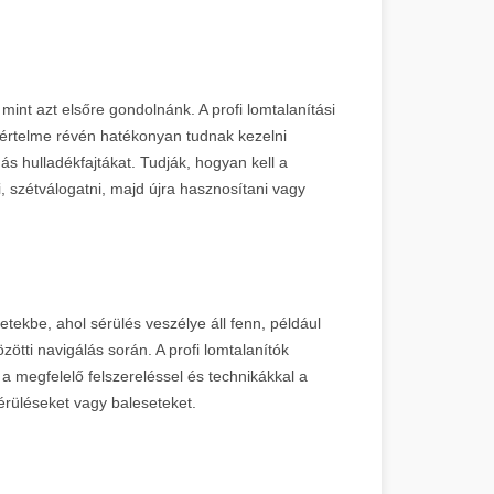
mint azt elsőre gondolnánk. A profi lomtalanítási
értelme révén hatékonyan tudnak kezelni
ás hulladékfajtákat. Tudják, hogyan kell a
 szétválogatni, majd újra hasznosítani vagy
tekbe, ahol sérülés veszélye áll fenn, például
tti navigálás során. A profi lomtalanítók
 a megfelelő felszereléssel és technikákkal a
rüléseket vagy baleseteket.