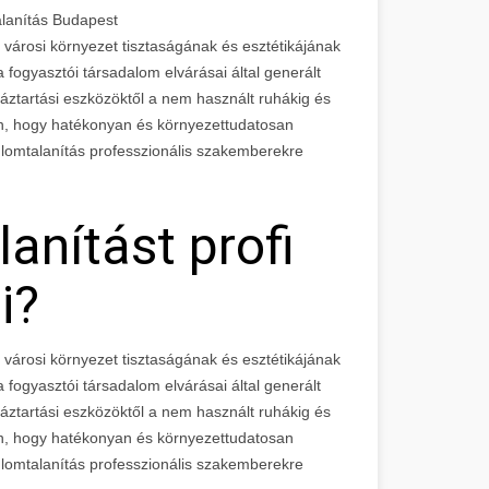
alanítás Budapest
a városi környezet tisztaságának és esztétikájának
 fogyasztói társadalom elvárásai által generált
háztartási eszközöktől a nem használt ruhákig és
ben, hogy hatékonyan és környezettudatosan
a lomtalanítás professzionális szakemberekre
lanítást profi
i?
a városi környezet tisztaságának és esztétikájának
 fogyasztói társadalom elvárásai által generált
háztartási eszközöktől a nem használt ruhákig és
ben, hogy hatékonyan és környezettudatosan
a lomtalanítás professzionális szakemberekre