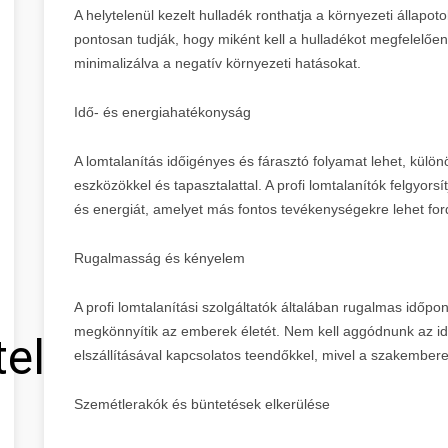
A helytelenül kezelt hulladék ronthatja a környezeti állapot
pontosan tudják, hogy miként kell a hulladékot megfelelően e
minimalizálva a negatív környezeti hatásokat.
Idő- és energiahatékonyság
A lomtalanítás időigényes és fárasztó folyamat lehet, kül
eszközökkel és tapasztalattal. A profi lomtalanítók felgyorsí
és energiát, amelyet más fontos tevékenységekre lehet ford
Rugalmasság és kényelem
A profi lomtalanítási szolgáltatók általában rugalmas időp
megkönnyítik az emberek életét. Nem kell aggódnunk az id
tel
elszállításával kapcsolatos teendőkkel, mivel a szakembere
Szemétlerakók és büntetések elkerülése