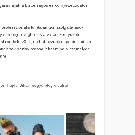
 garantálják a biztonságos és környezettudatos
rofesszionális lomtalanítási szolgáltatások
yan menjen végbe, és a városi környezetet
kal rendelkezünk, ne habozzunk elgondolkodni a
snak sok pozitív hatása lehet mind a személyes
tre.
cen Hajdú-Bihar megye blog oldalra!