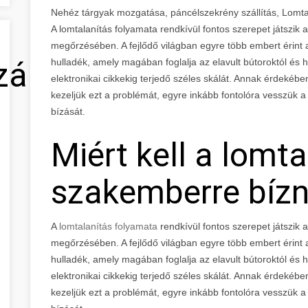
Nehéz tárgyak mozgatása, páncélszekrény szállítás, Lomt
A lomtalanítás folyamata rendkívül fontos szerepet játszik 
megőrzésében. A fejlődő világban egyre több embert érint a
zálás
hulladék, amely magában foglalja az elavult bútoroktól és 
elektronikai cikkekig terjedő széles skálát. Annak érdeké
kezeljük ezt a problémát, egyre inkább fontolóra vesszük 
bízását.
Miért kell a lomta
szakemberre bízn
A
lomtalanítás folyamata
rendkívül fontos szerepet játszik 
megőrzésében. A fejlődő világban egyre több embert érint a
hulladék, amely magában foglalja az elavult bútoroktól és 
elektronikai cikkekig terjedő széles skálát. Annak érdeké
kezeljük ezt a problémát, egyre inkább fontolóra vesszük 