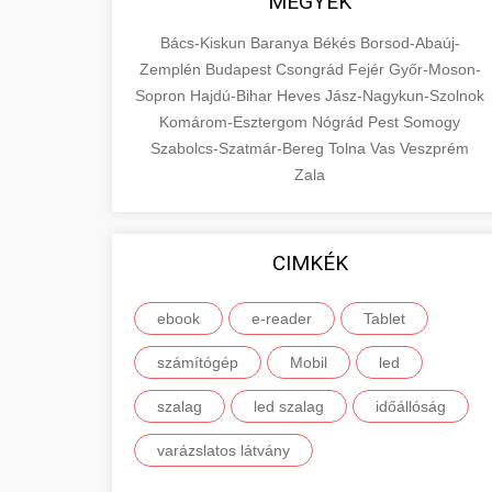
MEGYÉK
Bács-Kiskun
Baranya
Békés
Borsod-Abaúj-
Zemplén
Budapest
Csongrád
Fejér
Győr-Moson-
Sopron
Hajdú-Bihar
Heves
Jász-Nagykun-Szolnok
Komárom-Esztergom
Nógrád
Pest
Somogy
Szabolcs-Szatmár-Bereg
Tolna
Vas
Veszprém
Zala
CIMKÉK
ebook
e-reader
Tablet
számítógép
Mobil
led
szalag
led szalag
időállóság
varázslatos látvány