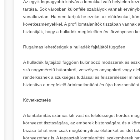
Az egyik legnagyobb kihívás a lomokkal való helytelen ke
tartása. Sok városban különféle szabályok vannak érvényb
vonatkozóan. Ha nem tartjuk be ezeket az előírásokat, kö
következményekkel. A profi lomtalanítók tisztában vannak a
biztosítják, hogy a hulladék megfelelően és törvényesen kerü
Rugalmas lehetőségek a hulladék fajtájától függően
A hulladék fajtájától függően különböző módszerek és es
szó nagyméretű bútorokról, veszélyes anyagokról vagy elektr
rendelkeznek a szükséges tudással és felszereléssel mind
biztosítva a megfelelő ártalmatlanítást és újra hasznosítást
Következtetés
A lomtalanítás számos kihívást és felelősséget hordoz ma
környezet tisztaságára, az emberek biztonságára és a kör
bízása tehát nem csak megkönnyíti az életünket és időt tak
környezethez is. A tapasztalt lomtalanítási szakemberek hat