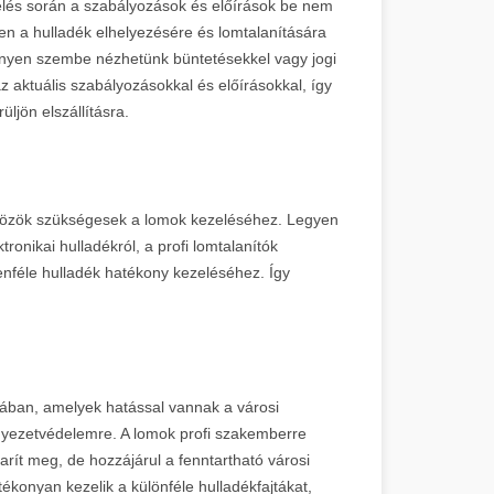
zelés során a szabályozások és előírások be nem
en a hulladék elhelyezésére és lomtalanítására
nnyen szembe nézhetünk büntetésekkel vagy jogi
z aktuális szabályozásokkal és előírásokkal, így
ljön elszállításra.
zközök szükségesek a lomok kezeléséhez. Legyen
onikai hulladékról, a profi lomtalanítók
enféle hulladék hatékony kezeléséhez. Így
.
gában, amelyek hatással vannak a városi
nyezetvédelemre. A lomok profi szakemberre
arít meg, de hozzájárul a fenntartható városi
ékonyan kezelik a különféle hulladékfajtákat,