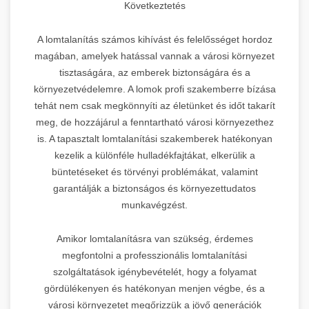
Következtetés
A lomtalanítás számos kihívást és felelősséget hordoz
magában, amelyek hatással vannak a városi környezet
tisztaságára, az emberek biztonságára és a
környezetvédelemre. A lomok profi szakemberre bízása
tehát nem csak megkönnyíti az életünket és időt takarít
meg, de hozzájárul a fenntartható városi környezethez
is. A tapasztalt lomtalanítási szakemberek hatékonyan
kezelik a különféle hulladékfajtákat, elkerülik a
büntetéseket és törvényi problémákat, valamint
garantálják a biztonságos és környezettudatos
munkavégzést.
Amikor lomtalanításra van szükség, érdemes
megfontolni a professzionális lomtalanítási
szolgáltatások igénybevételét, hogy a folyamat
gördülékenyen és hatékonyan menjen végbe, és a
városi környezetet megőrizzük a jövő generációk