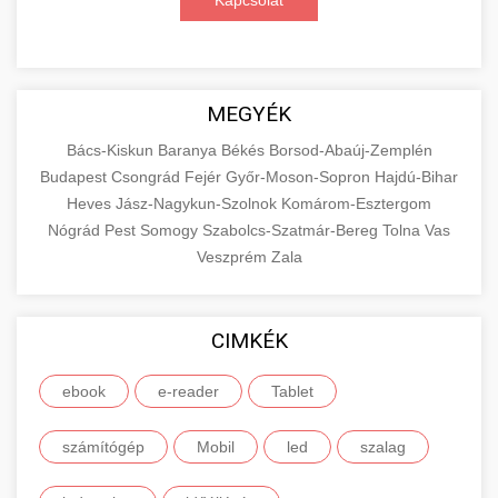
Kapcsolat
MEGYÉK
Bács-Kiskun
Baranya
Békés
Borsod-Abaúj-Zemplén
Budapest
Csongrád
Fejér
Győr-Moson-Sopron
Hajdú-Bihar
Heves
Jász-Nagykun-Szolnok
Komárom-Esztergom
Nógrád
Pest
Somogy
Szabolcs-Szatmár-Bereg
Tolna
Vas
Veszprém
Zala
CIMKÉK
ebook
e-reader
Tablet
számítógép
Mobil
led
szalag