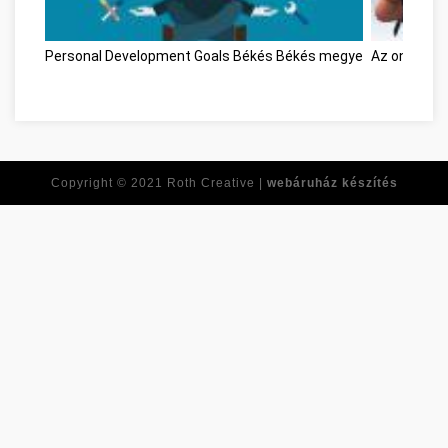
Personal Development Goals Békés Békés megye
Az online já
Copyright © 2021
Roth Creative |
webáruház készítés