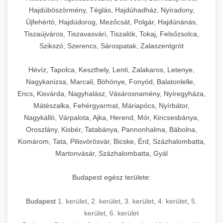
Hajdúböszörmény, Téglás, Hajdúhadház, Nyíradony,
Újfehértó, Hajdúdorog, Mezőcsát, Polgár, Hajdúnánás,
Tiszaújváros, Tiszavasvári, Tiszalök, Tokaj, Felsőzsolca,
Szikszó, Szerencs, Sárospatak, Zalaszentgrót
Hévíz, Tapolca, Keszthely, Lenti, Zalakaros, Letenye,
Nagykanizsa, Marcali, Böhönye, Fonyód, Balatonlelle,
Encs, Kisvárda, Nagyhalász, Vásárosnamény, Nyíregyháza,
Mátészalka, Fehérgyarmat, Máriapócs, Nyírbátor,
Nagykálló, Várpalota, Ajka, Herend, Mór, Kincsesbánya,
Oroszlány, Kisbér, Tatabánya, Pannonhalma, Bábolna,
Komárom, Tata, Pilisvörösvár, Bicske, Érd, Százhalombatta,
Martonvásár, Százhalombatta, Gyál
Budapest egész területe:
Budapest
1. kerület
,
2. kerület
,
3. kerület
,
4. kerület
,
5.
kerület
,
6. kerület