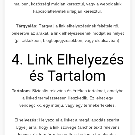
mailben, közösségi médián keresztül, vagy a weboldaluk
kapcsolatfelvételi űrlapján keresztül.
Tárgyalás:
Tárgyalj a link elhelyezésének feltételeiről,
beleértve az árakat, a link elhelyezésének módját és helyét
(pl. cikkekben, blogbejegyzésekben, vagy oldalsávban).
4. Link Elhelyezés
és Tartalom
Tartalom:
Biztosíts releváns és értékes tartalmat, amelybe
a linked természetesen illeszkedik. Ez lehet egy
vendégcikk, egy interjú, vagy egy termékértékelés.
Elhelyezés:
Helyezd el a linket a megállapodás szerint.
Ügyelj arra, hogy a link szövege (anchor text) releváns
legyen, és természetesen illeszkedjen a tartalomba.