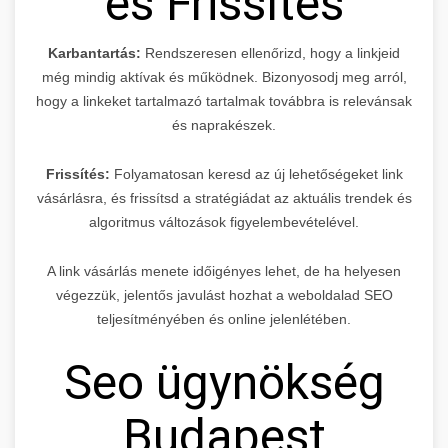
és Frissítés
Karbantartás:
Rendszeresen ellenőrizd, hogy a linkjeid
még mindig aktívak és működnek. Bizonyosodj meg arról,
hogy a linkeket tartalmazó tartalmak továbbra is relevánsak
és naprakészek.
Frissítés:
Folyamatosan keresd az új lehetőségeket link
vásárlásra, és frissítsd a stratégiádat az aktuális trendek és
algoritmus változások figyelembevételével.
A link vásárlás menete időigényes lehet, de ha helyesen
végezzük, jelentős javulást hozhat a weboldalad SEO
teljesítményében és online jelenlétében.
Seo ügynökség
Budapest