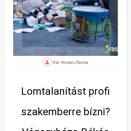
Írta: Kovács Dorina
Lomtalanítást profi
szakemberre bízni?