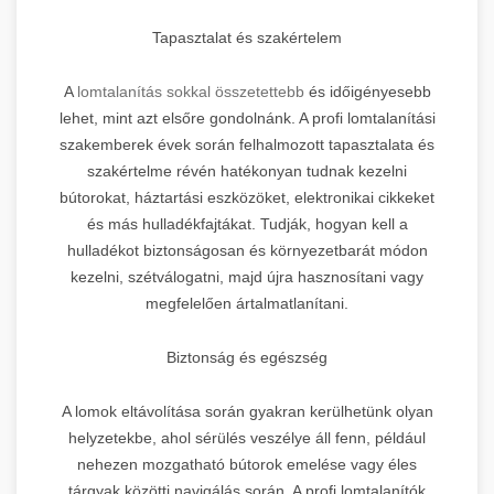
Tapasztalat és szakértelem
A
lomtalanítás sokkal összetettebb
és időigényesebb
lehet, mint azt elsőre gondolnánk. A profi lomtalanítási
szakemberek évek során felhalmozott tapasztalata és
szakértelme révén hatékonyan tudnak kezelni
bútorokat, háztartási eszközöket, elektronikai cikkeket
és más hulladékfajtákat. Tudják, hogyan kell a
hulladékot biztonságosan és környezetbarát módon
kezelni, szétválogatni, majd újra hasznosítani vagy
megfelelően ártalmatlanítani.
Biztonság és egészség
A lomok eltávolítása során gyakran kerülhetünk olyan
helyzetekbe, ahol sérülés veszélye áll fenn, például
nehezen mozgatható bútorok emelése vagy éles
tárgyak közötti navigálás során. A profi lomtalanítók