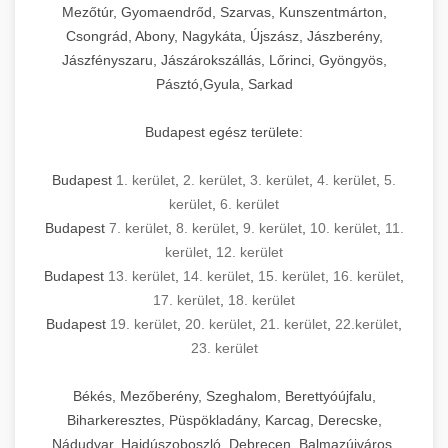
Mezőtúr, Gyomaendrőd, Szarvas, Kunszentmárton,
Csongrád, Abony, Nagykáta, Újszász, Jászberény,
Jászfényszaru, Jászárokszállás, Lőrinci, Gyöngyös,
Pásztó,Gyula, Sarkad
Budapest egész területe:
Budapest
1. kerület
,
2. kerület
,
3. kerület
,
4. kerület
,
5.
kerület
,
6. kerület
Budapest
7. kerület
,
8. kerület
,
9. kerület
,
10. kerület
,
11.
kerület
,
12. kerület
Budapest
13. kerület
,
14. kerület
,
15. kerület
,
16. kerület
,
17. kerület
,
18. kerület
Budapest
19. kerület
,
20. kerület
,
21. kerület
,
22.kerület
,
23. kerület
Békés, Mezőberény, Szeghalom, Berettyóújfalu,
Biharkeresztes, Püspökladány, Karcag, Derecske,
Nádudvar, Hajdúszoboszló, Debrecen, Balmazújváros,