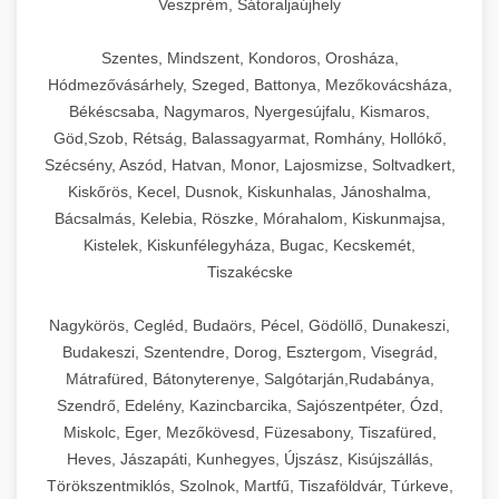
Veszprém, Sátoraljaújhely
Szentes, Mindszent, Kondoros, Orosháza,
Hódmezővásárhely, Szeged, Battonya, Mezőkovácsháza,
Békéscsaba, Nagymaros, Nyergesújfalu, Kismaros,
Göd,Szob, Rétság, Balassagyarmat, Romhány, Hollókő,
Szécsény, Aszód, Hatvan, Monor, Lajosmizse, Soltvadkert,
Kiskőrös, Kecel, Dusnok, Kiskunhalas, Jánoshalma,
Bácsalmás, Kelebia, Röszke, Mórahalom, Kiskunmajsa,
Kistelek, Kiskunfélegyháza, Bugac, Kecskemét,
Tiszakécske
Nagykörös, Cegléd, Budaörs, Pécel, Gödöllő, Dunakeszi,
Budakeszi, Szentendre, Dorog, Esztergom, Visegrád,
Mátrafüred, Bátonyterenye, Salgótarján,Rudabánya,
Szendrő, Edelény, Kazincbarcika, Sajószentpéter, Ózd,
Miskolc, Eger, Mezőkövesd, Füzesabony, Tiszafüred,
Heves, Jászapáti, Kunhegyes, Újszász, Kisújszállás,
Törökszentmiklós, Szolnok, Martfű, Tiszaföldvár, Túrkeve,