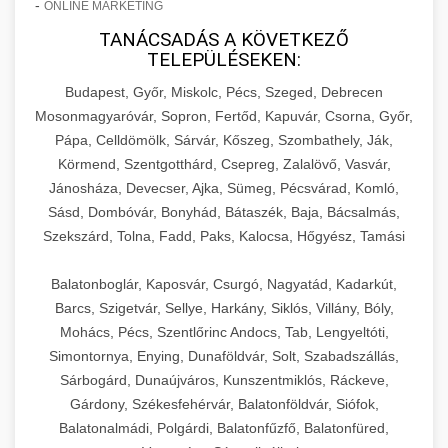
-
ONLINE MARKETING
TANÁCSADÁS A KÖVETKEZŐ
TELEPÜLÉSEKEN:
Budapest, Győr, Miskolc, Pécs, Szeged, Debrecen
Mosonmagyaróvár, Sopron, Fertőd, Kapuvár, Csorna, Győr,
Pápa, Celldömölk, Sárvár, Kőszeg, Szombathely, Ják,
Körmend, Szentgotthárd, Csepreg, Zalalövő, Vasvár,
Jánosháza, Devecser, Ajka, Sümeg, Pécsvárad, Komló,
Sásd, Dombóvár, Bonyhád, Bátaszék, Baja, Bácsalmás,
Szekszárd, Tolna, Fadd, Paks, Kalocsa, Hőgyész, Tamási
Balatonboglár, Kaposvár, Csurgó, Nagyatád, Kadarkút,
Barcs, Szigetvár, Sellye, Harkány, Siklós, Villány, Bóly,
Mohács, Pécs, Szentlőrinc Andocs, Tab, Lengyeltóti,
Simontornya, Enying, Dunaföldvár, Solt, Szabadszállás,
Sárbogárd, Dunaújváros, Kunszentmiklós, Ráckeve,
Gárdony, Székesfehérvár, Balatonföldvár, Siófok,
Balatonalmádi, Polgárdi, Balatonfűzfő, Balatonfüred,