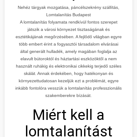
Nehéz tárgyak mozgatása, páncélszekrény szállítás,
Lomtalanítás Budapest
A lomtalanítás folyamata rendkívül fontos szerepet
játszik a városi környezet tisztaságának és
esztétikájának megőrzésében. A fejlődő világban egyre
több embert érint a fogyasztói társadalom elvárásai
által generált hulladék, amely magában foglalja az
elavult bútoroktól és háztartási eszközöktől a nem
használt ruhákig és elektronikai cikkekig terjedő széles
skálát. Annak érdekében, hogy hatékonyan és
környezettudatosan kezeljük ezt a problémát, egyre
inkább fontolóra vesszük a lomtalanítás professzionális
szakemberekre bízását.
Miért kell a
lomtalanítást