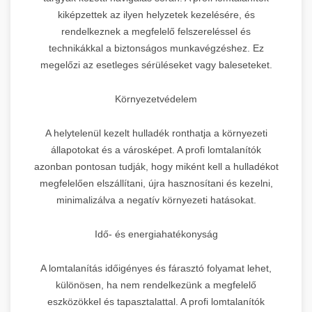
kiképzettek az ilyen helyzetek kezelésére, és
rendelkeznek a megfelelő felszereléssel és
technikákkal a biztonságos munkavégzéshez. Ez
megelőzi az esetleges sérüléseket vagy baleseteket.
Környezetvédelem
A helytelenül kezelt hulladék ronthatja a környezeti
állapotokat és a városképet. A profi lomtalanítók
azonban pontosan tudják, hogy miként kell a hulladékot
megfelelően elszállítani, újra hasznosítani és kezelni,
minimalizálva a negatív környezeti hatásokat.
Idő- és energiahatékonyság
A lomtalanítás időigényes és fárasztó folyamat lehet,
különösen, ha nem rendelkezünk a megfelelő
eszközökkel és tapasztalattal. A profi lomtalanítók