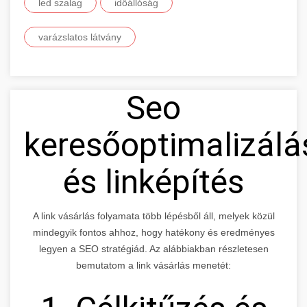
led szalag
időállóság
varázslatos látvány
Seo
keresőoptimalizálá
és linképítés
A link vásárlás folyamata több lépésből áll, melyek közül
mindegyik fontos ahhoz, hogy hatékony és eredményes
legyen a SEO stratégiád. Az alábbiakban részletesen
bemutatom a link vásárlás menetét: