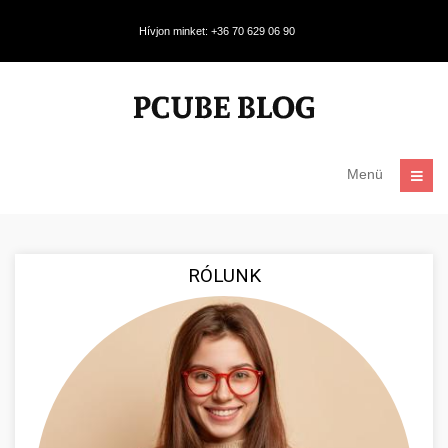
Hívjon minket: +36 70 629 06 90
Menü
RÓLUNK