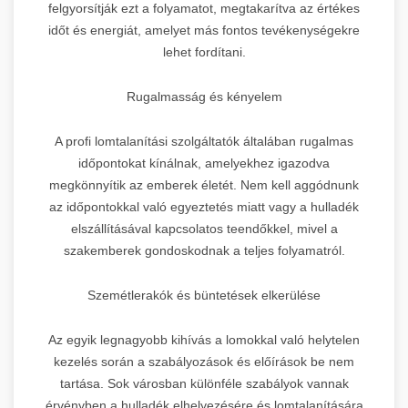
felgyorsítják ezt a folyamatot, megtakarítva az értékes
időt és energiát, amelyet más fontos tevékenységekre
lehet fordítani.
Rugalmasság és kényelem
A profi lomtalanítási szolgáltatók általában rugalmas
időpontokat kínálnak, amelyekhez igazodva
megkönnyítik az emberek életét. Nem kell aggódnunk
az időpontokkal való egyeztetés miatt vagy a hulladék
elszállításával kapcsolatos teendőkkel, mivel a
szakemberek gondoskodnak a teljes folyamatról.
Szemétlerakók és büntetések elkerülése
Az egyik legnagyobb kihívás a lomokkal való helytelen
kezelés során a szabályozások és előírások be nem
tartása. Sok városban különféle szabályok vannak
érvényben a hulladék elhelyezésére és lomtalanítására