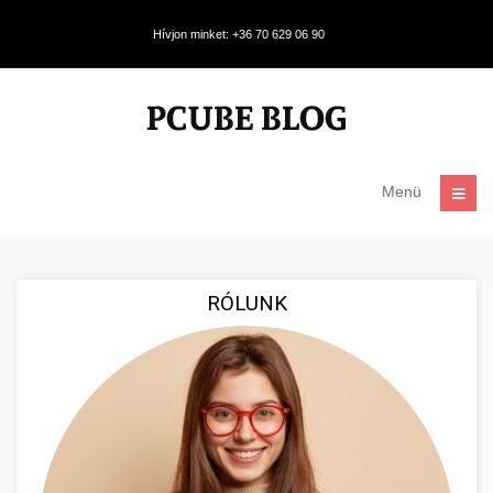
Hívjon minket: +36 70 629 06 90
Menü
RÓLUNK