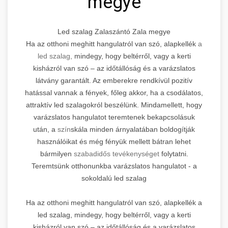
megye
Led szalag Zalaszántó Zala megye
Ha az otthoni meghitt hangulatról van szó, alapkellék
a
led szalag,
mindegy, hogy beltérről, vagy a kerti
kisházról van szó – az időtállóság és a varázslatos
látvány garantált. Az emberekre rendkívül pozitív
hatással vannak a fények, főleg akkor, ha a csodálatos,
attraktív led szalagokról beszélünk. Mindamellett, hogy
varázslatos hangulatot teremtenek bekapcsolásuk
után, a
szín
skála minden árnyalatában boldogítják
használóikat és még fényük mellett bátran lehet
bármilyen
szabadidős tevékenységet
folytatni.
Teremtsünk otthonunkba varázslatos hangulatot - a
sokoldalú led szalag
Ha az otthoni meghitt hangulatról van szó, alapkellék a
led szalag, mindegy, hogy beltérről, vagy a kerti
kisházról van szó – az időtállóság és a varázslatos