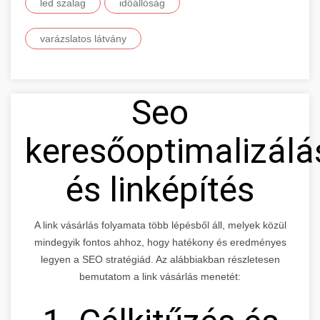
led szalag
időállóság
varázslatos látvány
Seo
keresőoptimalizálá
és linképítés
A link vásárlás folyamata több lépésből áll, melyek közül
mindegyik fontos ahhoz, hogy hatékony és eredményes
legyen a SEO stratégiád. Az alábbiakban részletesen
bemutatom a link vásárlás menetét: