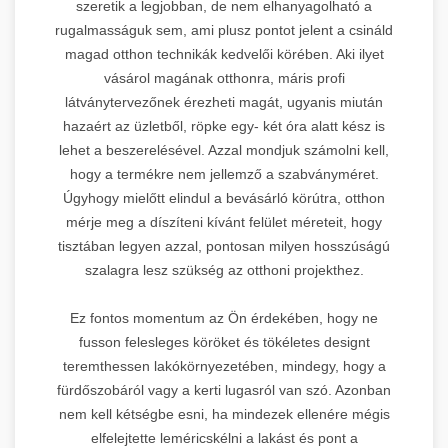
szeretik a legjobban, de nem elhanyagolható a
rugalmasságuk sem, ami plusz pontot jelent a csináld
magad otthon technikák kedvelői körében. Aki ilyet
vásárol magának otthonra, máris profi
látványtervezőnek érezheti magát, ugyanis miután
hazaért az üzletből, röpke egy- két óra alatt kész is
lehet a beszerelésével. Azzal mondjuk számolni kell,
hogy a termékre nem jellemző a szabványméret.
Úgyhogy mielőtt elindul a bevásárló körútra, otthon
mérje meg a díszíteni kívánt felület méreteit, hogy
tisztában legyen azzal, pontosan milyen hosszúságú
szalagra lesz szükség az otthoni projekthez.
Ez fontos momentum az Ön érdekében, hogy ne
fusson felesleges köröket és tökéletes designt
teremthessen lakókörnyezetében, mindegy, hogy a
fürdőszobáról vagy a kerti lugasról van szó. Azonban
nem kell kétségbe esni, ha mindezek ellenére mégis
elfelejtette leméricskélni a lakást és pont a