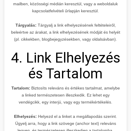
mailben, közösségi médián keresztül, vagy a weboldaluk
kapcsolatfelvételi űrlapján keresztül.
Tárgyalás:
Tárgyalj a link elhelyezésének feltételeiről,
beleértve az árakat, a link elhelyezésének módját és helyét
(pl. cikkekben, blogbejegyzésekben, vagy oldalsávban).
4. Link Elhelyezés
és Tartalom
Tartalom:
Biztosíts releváns és értékes tartalmat, amelybe
a linked természetesen illeszkedik. Ez lehet egy
vendégcikk, egy interjú, vagy egy termékértékelés.
Elhelyezés:
Helyezd el a linket a megállapodás szerint.
Ügyelj arra, hogy a link szövege (anchor text) releváns
legyen, és természetesen illeszkedjen a tartalomba.