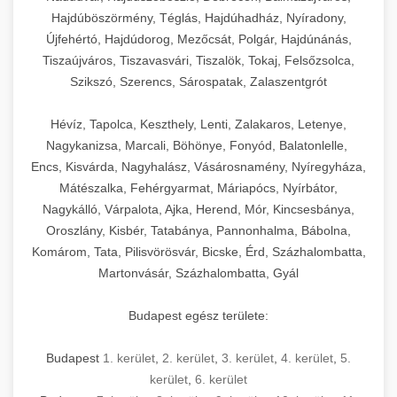
Hajdúböszörmény, Téglás, Hajdúhadház, Nyíradony,
Újfehértó, Hajdúdorog, Mezőcsát, Polgár, Hajdúnánás,
Tiszaújváros, Tiszavasvári, Tiszalök, Tokaj, Felsőzsolca,
Szikszó, Szerencs, Sárospatak, Zalaszentgrót
Hévíz, Tapolca, Keszthely, Lenti, Zalakaros, Letenye,
Nagykanizsa, Marcali, Böhönye, Fonyód, Balatonlelle,
Encs, Kisvárda, Nagyhalász, Vásárosnamény, Nyíregyháza,
Mátészalka, Fehérgyarmat, Máriapócs, Nyírbátor,
Nagykálló, Várpalota, Ajka, Herend, Mór, Kincsesbánya,
Oroszlány, Kisbér, Tatabánya, Pannonhalma, Bábolna,
Komárom, Tata, Pilisvörösvár, Bicske, Érd, Százhalombatta,
Martonvásár, Százhalombatta, Gyál
Budapest egész területe:
Budapest
1. kerület
,
2. kerület
,
3. kerület
,
4. kerület
,
5.
kerület
,
6. kerület