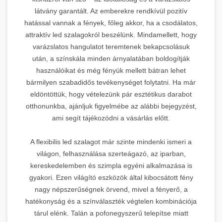
látvány garantált. Az emberekre rendkívül pozitív
hatással vannak a fények, főleg akkor, ha a csodálatos,
attraktív led szalagokról beszélünk. Mindamellett, hogy
varázslatos hangulatot teremtenek bekapcsolásuk
után, a színskála minden árnyalatában boldogítják
használóikat és még fényük mellett bátran lehet
bármilyen szabadidős tevékenységet folytatni. Ha már
eldöntöttük, hogy vételezünk pár esztétikus darabot
otthonunkba, ajánljuk figyelmébe az alábbi bejegyzést,
ami segít tájékozódni a vásárlás előtt.
A flexibilis led szalagot már szinte mindenki ismeri a
világon, felhasználása szerteágazó, az iparban,
kereskedelemben és szimpla egyéni alkalmazása is
gyakori. Ezen világító eszközök által kibocsátott fény
nagy népszerűségnek örvend, mivel a fényerő, a
hatékonyság és a színválaszték végtelen kombinációja
tárul elénk. Talán a pofonegyszerű telepítse miatt