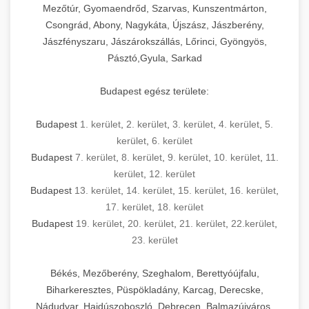
Mezőtúr, Gyomaendrőd, Szarvas, Kunszentmárton,
Csongrád, Abony, Nagykáta, Újszász, Jászberény,
Jászfényszaru, Jászárokszállás, Lőrinci, Gyöngyös,
Pásztó,Gyula, Sarkad
Budapest egész területe:
Budapest
1. kerület
,
2. kerület
,
3. kerület
,
4. kerület
,
5.
kerület
,
6. kerület
Budapest
7. kerület
,
8. kerület
,
9. kerület
,
10. kerület
,
11.
kerület
,
12. kerület
Budapest
13. kerület
,
14. kerület
,
15. kerület
,
16. kerület
,
17. kerület
,
18. kerület
Budapest
19. kerület
,
20. kerület
,
21. kerület
,
22.kerület
,
23. kerület
Békés, Mezőberény, Szeghalom, Berettyóújfalu,
Biharkeresztes, Püspökladány, Karcag, Derecske,
Nádudvar, Hajdúszoboszló, Debrecen, Balmazújváros,