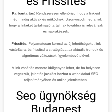
és Frissítés
Karbantartás:
Rendszeresen ellenőrizd, hogy a linkjeid
még mindig aktívak és működnek. Bizonyosodj meg arról,
hogy a linkeket tartalmazó tartalmak továbbra is relevánsak
és naprakészek.
Frissítés:
Folyamatosan keresd az új lehetőségeket link
vásárlásra, és frissítsd a stratégiádat az aktuális trendek és
algoritmus változások figyelembevételével.
A link vásárlás menete időigényes lehet, de ha helyesen
végezzük, jelentős javulást hozhat a weboldalad SEO
teljesítményében és online jelenlétében.
Seo ügynökség
Budapest