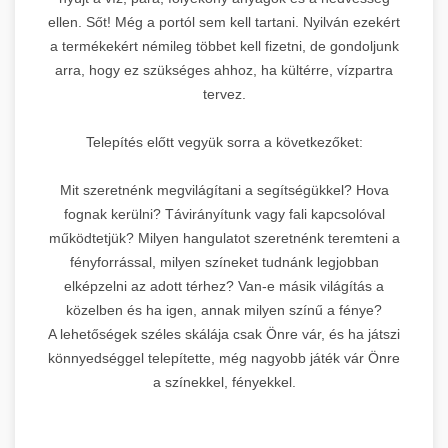
ellen. Sőt! Még a portól sem kell tartani. Nyilván ezekért
a termékekért némileg többet kell fizetni, de gondoljunk
arra, hogy ez szükséges ahhoz, ha kültérre, vízpartra
tervez.
Telepítés előtt vegyük sorra a következőket:
Mit szeretnénk megvilágítani a segítségükkel? Hova
fognak kerülni? Távirányítunk vagy fali kapcsolóval
működtetjük? Milyen hangulatot szeretnénk teremteni a
fényforrással, milyen színeket tudnánk legjobban
elképzelni az adott térhez? Van-e másik világítás a
közelben és ha igen, annak milyen színű a fénye?
A lehetőségek széles skálája csak Önre vár, és ha játszi
könnyedséggel telepítette, még nagyobb játék vár Önre
a színekkel, fényekkel.