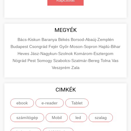
Kapcsolat
MEGYÉK
Bács-Kiskun
Baranya
Békés
Borsod-Abaúj-Zemplén
Budapest
Csongrád
Fejér
Győr-Moson-Sopron
Hajdú-Bihar
Heves
Jász-Nagykun-Szolnok
Komárom-Esztergom
Nógrád
Pest
Somogy
Szabolcs-Szatmár-Bereg
Tolna
Vas
Veszprém
Zala
CIMKÉK
ebook
e-reader
Tablet
számítógép
Mobil
led
szalag