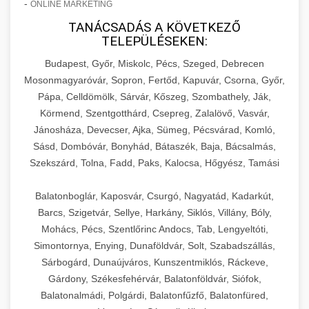
-
ONLINE MARKETING
TANÁCSADÁS A KÖVETKEZŐ
TELEPÜLÉSEKEN:
Budapest, Győr, Miskolc, Pécs, Szeged, Debrecen
Mosonmagyaróvár, Sopron, Fertőd, Kapuvár, Csorna, Győr,
Pápa, Celldömölk, Sárvár, Kőszeg, Szombathely, Ják,
Körmend, Szentgotthárd, Csepreg, Zalalövő, Vasvár,
Jánosháza, Devecser, Ajka, Sümeg, Pécsvárad, Komló,
Sásd, Dombóvár, Bonyhád, Bátaszék, Baja, Bácsalmás,
Szekszárd, Tolna, Fadd, Paks, Kalocsa, Hőgyész, Tamási
Balatonboglár, Kaposvár, Csurgó, Nagyatád, Kadarkút,
Barcs, Szigetvár, Sellye, Harkány, Siklós, Villány, Bóly,
Mohács, Pécs, Szentlőrinc Andocs, Tab, Lengyeltóti,
Simontornya, Enying, Dunaföldvár, Solt, Szabadszállás,
Sárbogárd, Dunaújváros, Kunszentmiklós, Ráckeve,
Gárdony, Székesfehérvár, Balatonföldvár, Siófok,
Balatonalmádi, Polgárdi, Balatonfűzfő, Balatonfüred,