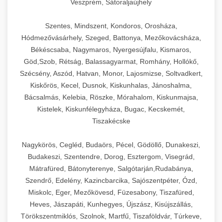
Veszprém, Sátoraljaújhely
Szentes, Mindszent, Kondoros, Orosháza,
Hódmezővásárhely, Szeged, Battonya, Mezőkovácsháza,
Békéscsaba, Nagymaros, Nyergesújfalu, Kismaros,
Göd,Szob, Rétság, Balassagyarmat, Romhány, Hollókő,
Szécsény, Aszód, Hatvan, Monor, Lajosmizse, Soltvadkert,
Kiskőrös, Kecel, Dusnok, Kiskunhalas, Jánoshalma,
Bácsalmás, Kelebia, Röszke, Mórahalom, Kiskunmajsa,
Kistelek, Kiskunfélegyháza, Bugac, Kecskemét,
Tiszakécske
Nagykörös, Cegléd, Budaörs, Pécel, Gödöllő, Dunakeszi,
Budakeszi, Szentendre, Dorog, Esztergom, Visegrád,
Mátrafüred, Bátonyterenye, Salgótarján,Rudabánya,
Szendrő, Edelény, Kazincbarcika, Sajószentpéter, Ózd,
Miskolc, Eger, Mezőkövesd, Füzesabony, Tiszafüred,
Heves, Jászapáti, Kunhegyes, Újszász, Kisújszállás,
Törökszentmiklós, Szolnok, Martfű, Tiszaföldvár, Túrkeve,