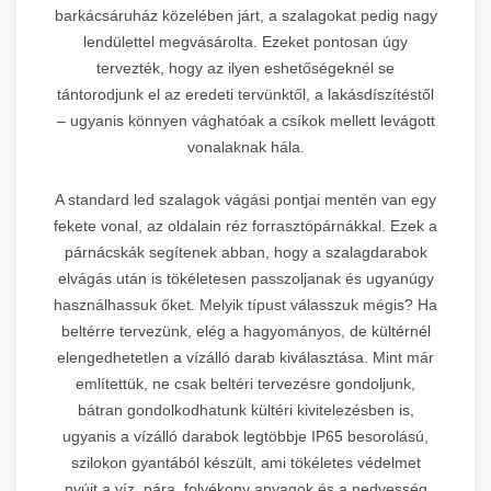
barkácsáruház közelében járt, a szalagokat pedig nagy
lendülettel megvásárolta. Ezeket pontosan úgy
tervezték, hogy az ilyen eshetőségeknél se
tántorodjunk el az eredeti tervünktől, a lakásdíszítéstől
– ugyanis könnyen vághatóak a csíkok mellett levágott
vonalaknak hála.
A standard led szalagok vágási pontjai mentén van egy
fekete vonal, az oldalain réz forrasztópárnákkal. Ezek a
párnácskák segítenek abban, hogy a szalagdarabok
elvágás után is tökéletesen passzoljanak és ugyanúgy
használhassuk őket. Melyik típust válasszuk mégis? Ha
beltérre tervezünk, elég a hagyományos, de kültérnél
elengedhetetlen a vízálló darab kiválasztása. Mint már
említettük, ne csak beltéri tervezésre gondoljunk,
bátran gondolkodhatunk kültéri kivitelezésben is,
ugyanis a vízálló darabok legtöbbje IP65 besorolású,
szilokon gyantából készült, ami tökéletes védelmet
nyújt a víz, pára, folyékony anyagok és a nedvesség