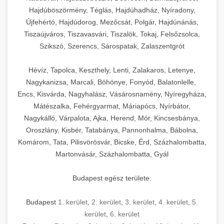
Hajdúböszörmény, Téglás, Hajdúhadház, Nyíradony,
Újfehértó, Hajdúdorog, Mezőcsát, Polgár, Hajdúnánás,
Tiszaújváros, Tiszavasvári, Tiszalök, Tokaj, Felsőzsolca,
Szikszó, Szerencs, Sárospatak, Zalaszentgrót
Hévíz, Tapolca, Keszthely, Lenti, Zalakaros, Letenye,
Nagykanizsa, Marcali, Böhönye, Fonyód, Balatonlelle,
Encs, Kisvárda, Nagyhalász, Vásárosnamény, Nyíregyháza,
Mátészalka, Fehérgyarmat, Máriapócs, Nyírbátor,
Nagykálló, Várpalota, Ajka, Herend, Mór, Kincsesbánya,
Oroszlány, Kisbér, Tatabánya, Pannonhalma, Bábolna,
Komárom, Tata, Pilisvörösvár, Bicske, Érd, Százhalombatta,
Martonvásár, Százhalombatta, Gyál
Budapest egész területe:
Budapest
1. kerület
,
2. kerület
,
3. kerület
,
4. kerület
,
5.
kerület
,
6. kerület