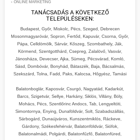
-
ONLINE MARKETING
TANÁCSADÁS A KÖVETKEZŐ
TELEPÜLÉSEKEN:
Budapest, Győr, Miskolc, Pécs, Szeged, Debrecen
Mosonmagyaróvár, Sopron, Fertőd, Kapuvár, Csorna, Győr,
Pápa, Celldömölk, Sárvár, Kőszeg, Szombathely, Ják,
Körmend, Szentgotthárd, Csepreg, Zalalövő, Vasvár,
Jánosháza, Devecser, Ajka, Sümeg, Pécsvárad, Komló,
Sásd, Dombóvár, Bonyhád, Bátaszék, Baja, Bácsalmás,
Szekszárd, Tolna, Fadd, Paks, Kalocsa, Hőgyész, Tamási
Balatonboglár, Kaposvár, Csurgó, Nagyatád, Kadarkút,
Barcs, Szigetvár, Sellye, Harkány, Siklós, Villány, Bóly,
Mohács, Pécs, Szentlőrinc Andocs, Tab, Lengyeltóti,
Simontornya, Enying, Dunaföldvár, Solt, Szabadszállás,
Sárbogárd, Dunaújváros, Kunszentmiklós, Ráckeve,
Gárdony, Székesfehérvár, Balatonföldvár, Siófok,
Balatonalmádi, Polgárdi, Balatonfűzfő, Balatonfüred,