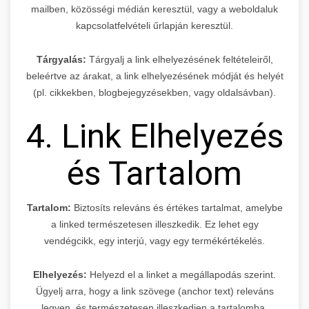
mailben, közösségi médián keresztül, vagy a weboldaluk
kapcsolatfelvételi űrlapján keresztül.
Tárgyalás:
Tárgyalj a link elhelyezésének feltételeiről,
beleértve az árakat, a link elhelyezésének módját és helyét
(pl. cikkekben, blogbejegyzésekben, vagy oldalsávban).
4. Link Elhelyezés
és Tartalom
Tartalom:
Biztosíts releváns és értékes tartalmat, amelybe
a linked természetesen illeszkedik. Ez lehet egy
vendégcikk, egy interjú, vagy egy termékértékelés.
Elhelyezés:
Helyezd el a linket a megállapodás szerint.
Ügyelj arra, hogy a link szövege (anchor text) releváns
legyen, és természetesen illeszkedjen a tartalomba.