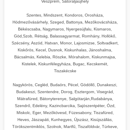
Veszprém, Sátoraljaújhely
Szentes, Mindszent, Kondoros, Orosháza,
Hódmezővásárhely, Szeged, Battonya, Mezőkovácsháza,
Békéscsaba, Nagymaros, Nyergesújfalu, Kismaros,
Göd,Szob, Rétság, Balassagyarmat, Romhány, Hollókő,
Szécsény, Aszód, Hatvan, Monor, Lajosmizse, Soltvadkert,
Kiskőrös, Kecel, Dusnok, Kiskunhalas, Jánoshalma,
Bácsalmás, Kelebia, Röszke, Mórahalom, Kiskunmajsa,
Kistelek, Kiskunfélegyháza, Bugac, Kecskemét,
Tiszakécske
Nagykörös, Cegléd, Budaörs, Pécel, Gödöllő, Dunakeszi,
Budakeszi, Szentendre, Dorog, Esztergom, Visegrád,
Mátrafüred, Bátonyterenye, Salgótarján,Rudabánya,
Szendrő, Edelény, Kazincbarcika, Sajószentpéter, Ózd,
Miskolc, Eger, Mezőkövesd, Füzesabony, Tiszafüred,
Heves, Jászapáti, Kunhegyes, Újszász, Kisújszállás,
Törökszentmiklós, Szolnok, Martfű, Tiszaföldvár, Túrkeve,