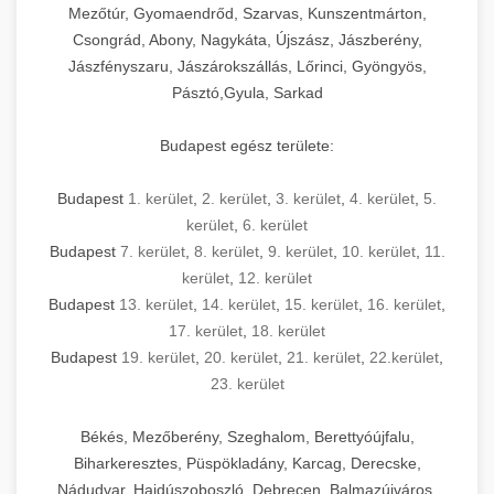
Mezőtúr, Gyomaendrőd, Szarvas, Kunszentmárton,
Csongrád, Abony, Nagykáta, Újszász, Jászberény,
Jászfényszaru, Jászárokszállás, Lőrinci, Gyöngyös,
Pásztó,Gyula, Sarkad
Budapest egész területe:
Budapest
1. kerület
,
2. kerület
,
3. kerület
,
4. kerület
,
5.
kerület
,
6. kerület
Budapest
7. kerület
,
8. kerület
,
9. kerület
,
10. kerület
,
11.
kerület
,
12. kerület
Budapest
13. kerület
,
14. kerület
,
15. kerület
,
16. kerület
,
17. kerület
,
18. kerület
Budapest
19. kerület
,
20. kerület
,
21. kerület
,
22.kerület
,
23. kerület
Békés, Mezőberény, Szeghalom, Berettyóújfalu,
Biharkeresztes, Püspökladány, Karcag, Derecske,
Nádudvar, Hajdúszoboszló, Debrecen, Balmazújváros,