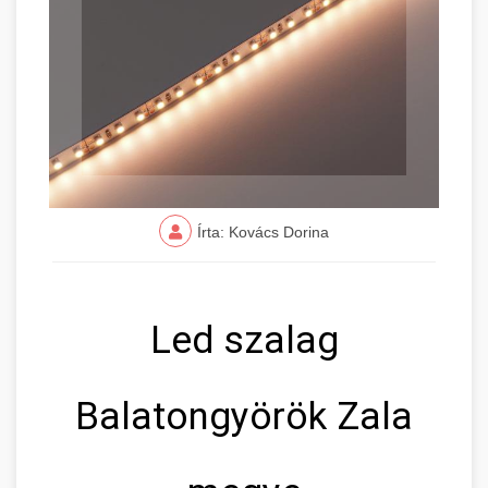
Írta: Kovács Dorina
Led szalag
Balatongyörök Zala