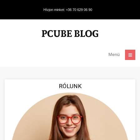
Hívjon minket: +36 70 629 06 90
Menü
RÓLUNK