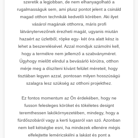
szeretik a legjobban, de nem elhanyagolható a
rugalmasságuk sem, ami plusz pontot jelent a csináld
magad otthon technikák kedvelői körében. Aki ilyet
vásárol magának otthonra, máris profi
látványtervezőnek érezheti magát, ugyanis miután
hazaért az üzletből, röpke egy- két óra alatt kész is
lehet a beszerelésével. Azzal mondjuk számolni kell,
hogy a termékre nem jellemző a szabványméret.
Úgyhogy mielőtt elindul a bevásárló körútra, otthon
mérje meg a díszíteni kívánt felület méreteit, hogy
tisztában legyen azzal, pontosan milyen hosszúságú
szalagra lesz szükség az otthoni projekthez.
Ez fontos momentum az Ön érdekében, hogy ne
fusson felesleges köröket és tökéletes designt
teremthessen lakókörnyezetében, mindegy, hogy a
fürdőszobáról vagy a kerti lugasról van szó. Azonban
nem kell kétségbe esni, ha mindezek ellenére mégis
elfelejtette leméricskélni a lakást és pont a