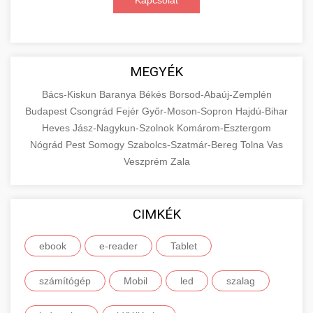
Kapcsolat
MEGYÉK
Bács-Kiskun
Baranya
Békés
Borsod-Abaúj-Zemplén
Budapest
Csongrád
Fejér
Győr-Moson-Sopron
Hajdú-Bihar
Heves
Jász-Nagykun-Szolnok
Komárom-Esztergom
Nógrád
Pest
Somogy
Szabolcs-Szatmár-Bereg
Tolna
Vas
Veszprém
Zala
CIMKÉK
ebook
e-reader
Tablet
számítógép
Mobil
led
szalag