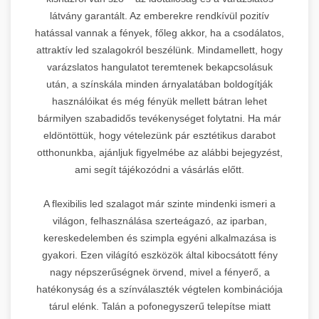
látvány garantált. Az emberekre rendkívül pozitív
hatással vannak a fények, főleg akkor, ha a csodálatos,
attraktív led szalagokról beszélünk. Mindamellett, hogy
varázslatos hangulatot teremtenek bekapcsolásuk
után, a színskála minden árnyalatában boldogítják
használóikat és még fényük mellett bátran lehet
bármilyen szabadidős tevékenységet folytatni. Ha már
eldöntöttük, hogy vételezünk pár esztétikus darabot
otthonunkba, ajánljuk figyelmébe az alábbi bejegyzést,
ami segít tájékozódni a vásárlás előtt.
A flexibilis led szalagot már szinte mindenki ismeri a
világon, felhasználása szerteágazó, az iparban,
kereskedelemben és szimpla egyéni alkalmazása is
gyakori. Ezen világító eszközök által kibocsátott fény
nagy népszerűségnek örvend, mivel a fényerő, a
hatékonyság és a színválaszték végtelen kombinációja
tárul elénk. Talán a pofonegyszerű telepítse miatt