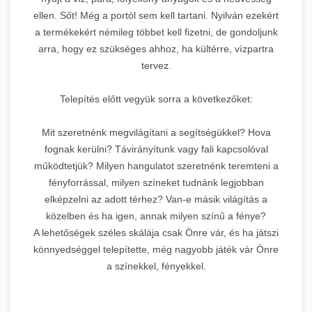
ellen. Sőt! Még a portól sem kell tartani. Nyilván ezekért
a termékekért némileg többet kell fizetni, de gondoljunk
arra, hogy ez szükséges ahhoz, ha kültérre, vízpartra
tervez.
Telepítés előtt vegyük sorra a következőket:
Mit szeretnénk megvilágítani a segítségükkel? Hova
fognak kerülni? Távirányítunk vagy fali kapcsolóval
működtetjük? Milyen hangulatot szeretnénk teremteni a
fényforrással, milyen színeket tudnánk legjobban
elképzelni az adott térhez? Van-e másik világítás a
közelben és ha igen, annak milyen színű a fénye?
A lehetőségek széles skálája csak Önre vár, és ha játszi
könnyedséggel telepítette, még nagyobb játék vár Önre
a színekkel, fényekkel.