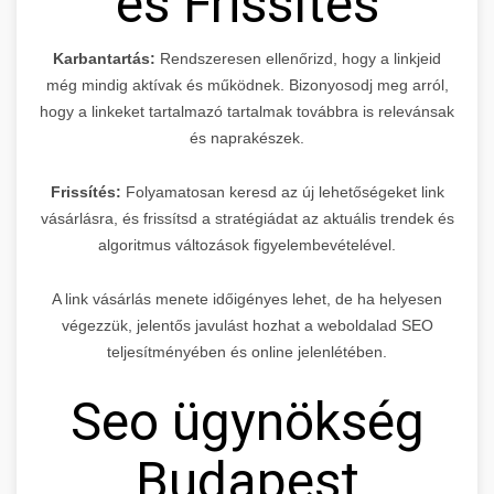
és Frissítés
Karbantartás:
Rendszeresen ellenőrizd, hogy a linkjeid
még mindig aktívak és működnek. Bizonyosodj meg arról,
hogy a linkeket tartalmazó tartalmak továbbra is relevánsak
és naprakészek.
Frissítés:
Folyamatosan keresd az új lehetőségeket link
vásárlásra, és frissítsd a stratégiádat az aktuális trendek és
algoritmus változások figyelembevételével.
A link vásárlás menete időigényes lehet, de ha helyesen
végezzük, jelentős javulást hozhat a weboldalad SEO
teljesítményében és online jelenlétében.
Seo ügynökség
Budapest