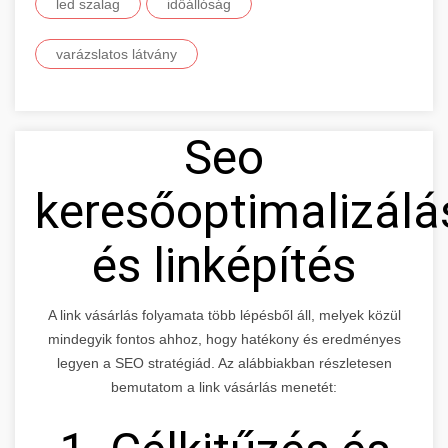
led szalag
időállóság
varázslatos látvány
Seo
keresőoptimalizálá
és linképítés
A link vásárlás folyamata több lépésből áll, melyek közül
mindegyik fontos ahhoz, hogy hatékony és eredményes
legyen a SEO stratégiád. Az alábbiakban részletesen
bemutatom a link vásárlás menetét: