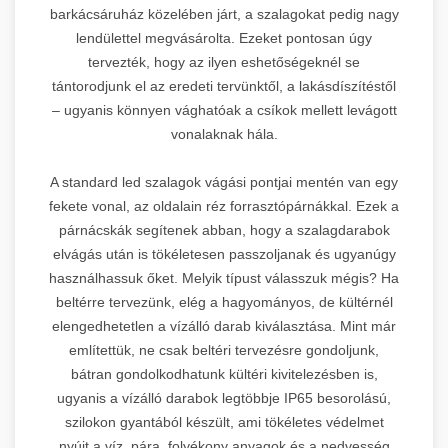
barkácsáruház közelében járt, a szalagokat pedig nagy
lendülettel megvásárolta. Ezeket pontosan úgy
tervezték, hogy az ilyen eshetőségeknél se
tántorodjunk el az eredeti tervünktől, a lakásdíszítéstől
– ugyanis könnyen vághatóak a csíkok mellett levágott
vonalaknak hála.
A standard led szalagok vágási pontjai mentén van egy
fekete vonal, az oldalain réz forrasztópárnákkal. Ezek a
párnácskák segítenek abban, hogy a szalagdarabok
elvágás után is tökéletesen passzoljanak és ugyanúgy
használhassuk őket. Melyik típust válasszuk mégis? Ha
beltérre tervezünk, elég a hagyományos, de kültérnél
elengedhetetlen a vízálló darab kiválasztása. Mint már
említettük, ne csak beltéri tervezésre gondoljunk,
bátran gondolkodhatunk kültéri kivitelezésben is,
ugyanis a vízálló darabok legtöbbje IP65 besorolású,
szilokon gyantából készült, ami tökéletes védelmet
nyújt a víz, pára, folyékony anyagok és a nedvesség