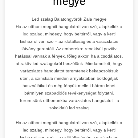
megye
Led szalag Balatongyörök Zala megye
Ha az otthoni meghitt hangulatról van szó, alapkellék
a
led szalag,
mindegy, hogy beltérről, vagy a kerti
kisházról van szó – az időtállóság és a varázslatos
látvány garantált. Az emberekre rendkívül pozitív
hatással vannak a fények, főleg akkor, ha a csodálatos,
attraktív led szalagokról beszélünk. Mindamellett, hogy
varázslatos hangulatot teremtenek bekapcsolásuk
után, a
szín
skála minden árnyalatában boldogítják
használóikat és még fényük mellett bátran lehet
bármilyen
szabadidős tevékenységet
folytatni.
Teremtsünk otthonunkba varázslatos hangulatot - a
sokoldalú led szalag
Ha az otthoni meghitt hangulatról van szó, alapkellék a
led szalag, mindegy, hogy beltérről, vagy a kerti
kisházról van szó – az időtállóság és a varázslatos