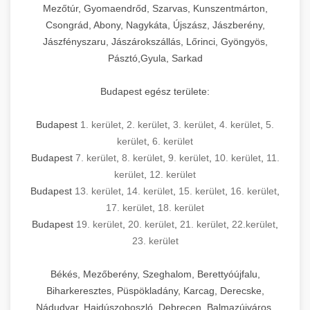
Mezőtúr, Gyomaendrőd, Szarvas, Kunszentmárton,
Csongrád, Abony, Nagykáta, Újszász, Jászberény,
Jászfényszaru, Jászárokszállás, Lőrinci, Gyöngyös,
Pásztó,Gyula, Sarkad
Budapest egész területe:
Budapest
1. kerület
,
2. kerület
,
3. kerület
,
4. kerület
,
5.
kerület
,
6. kerület
Budapest
7. kerület
,
8. kerület
,
9. kerület
,
10. kerület
,
11.
kerület
,
12. kerület
Budapest
13. kerület
,
14. kerület
,
15. kerület
,
16. kerület
,
17. kerület
,
18. kerület
Budapest
19. kerület
,
20. kerület
,
21. kerület
,
22.kerület
,
23. kerület
Békés, Mezőberény, Szeghalom, Berettyóújfalu,
Biharkeresztes, Püspökladány, Karcag, Derecske,
Nádudvar, Hajdúszoboszló, Debrecen, Balmazújváros,