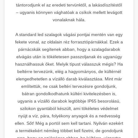
tántorodjunk el az eredeti tervünktől, a lakásdíszítéstől
– ugyanis könnyen vághatóak a csíkok mellett levágott
vonalaknak hála.
A standard led szalagok vágási pontjai mentén van egy
fekete vonal, az oldalain réz forrasztópárnákkal. Ezek a
párnácskák segítenek abban, hogy a szalagdarabok
elvágás után is tökéletesen passzoljanak és ugyanúgy
használhassuk őket. Melyik típust válasszuk mégis? Ha
beltérre tervezünk, elég a hagyományos, de kültérnél
elengedhetetlen a vízálló darab kiválasztása. Mint már
említettük, ne csak beltéri tervezésre gondoljunk,
bátran gondolkodhatunk kültéri kivitelezésben is,
ugyanis a vízálló darabok legtöbbje IP65 besorolású,
szilokon gyantából készült, ami tökéletes védelmet
nyújt a víz, pára, folyékony anyagok és a nedvesség
ellen. Sőt! Még a portól sem kell tartani. Nyilván ezekért
a termékekért némileg többet kell fizetni, de gondoljunk
arra, hogy ez szükséges ahhoz, ha kültérre, vízpartra