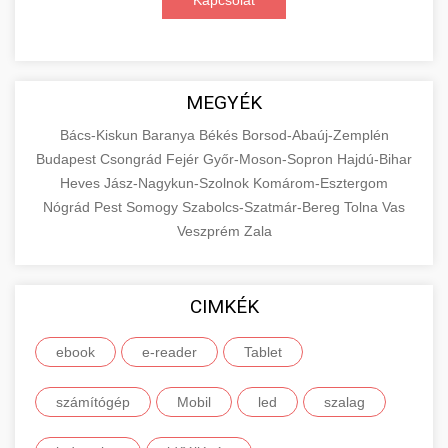
Kapcsolat
MEGYÉK
Bács-Kiskun
Baranya
Békés
Borsod-Abaúj-Zemplén
Budapest
Csongrád
Fejér
Győr-Moson-Sopron
Hajdú-Bihar
Heves
Jász-Nagykun-Szolnok
Komárom-Esztergom
Nógrád
Pest
Somogy
Szabolcs-Szatmár-Bereg
Tolna
Vas
Veszprém
Zala
CIMKÉK
ebook
e-reader
Tablet
számítógép
Mobil
led
szalag