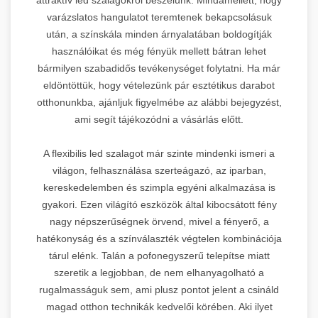
varázslatos hangulatot teremtenek bekapcsolásuk
után, a színskála minden árnyalatában boldogítják
használóikat és még fényük mellett bátran lehet
bármilyen szabadidős tevékenységet folytatni. Ha már
eldöntöttük, hogy vételezünk pár esztétikus darabot
otthonunkba, ajánljuk figyelmébe az alábbi bejegyzést,
ami segít tájékozódni a vásárlás előtt.
A flexibilis led szalagot már szinte mindenki ismeri a
világon, felhasználása szerteágazó, az iparban,
kereskedelemben és szimpla egyéni alkalmazása is
gyakori. Ezen világító eszközök által kibocsátott fény
nagy népszerűségnek örvend, mivel a fényerő, a
hatékonyság és a színválaszték végtelen kombinációja
tárul elénk. Talán a pofonegyszerű telepítse miatt
szeretik a legjobban, de nem elhanyagolható a
rugalmasságuk sem, ami plusz pontot jelent a csináld
magad otthon technikák kedvelői körében. Aki ilyet