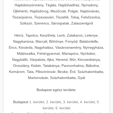
Hajdúböszörmény, Téglás, Hajdúhadház, Nyíradony,
Újfehértó, Hajdúdorog, Mezőcsát, Polgár, Hajdúnánás,
Tiszaújváros, Tiszavasvári, Tiszalök, Tokaj, Felsőzsolca,
Szikszó, Szerencs, Sárospatak, Zalaszentgrót
Hévíz, Tapolca, Keszthely, Lenti, Zalakaros, Letenye,
Nagykanizsa, Marcali, Böhönye, Fonyód, Balatonlelle,
Encs, Kisvárda, Nagyhalász, Vásárosnamény, Nyíregyháza,
Mátészalka, Fehérgyarmat, Máriapócs, Nyírbátor,
Nagykálló, Várpalota, Ajka, Herend, Mór, Kincsesbánya,
Oroszlány, Kisbér, Tatabánya, Pannonhalma, Bábolna,
Komárom, Tata, Pilisvörösvár, Bicske, Érd, Százhalombatta,
Martonvásár, Százhalombatta, Gyál
Budapest egész területe:
Budapest
1. kerület
,
2. kerület
,
3. kerület
,
4. kerület
,
5.
kerület
,
6. kerület