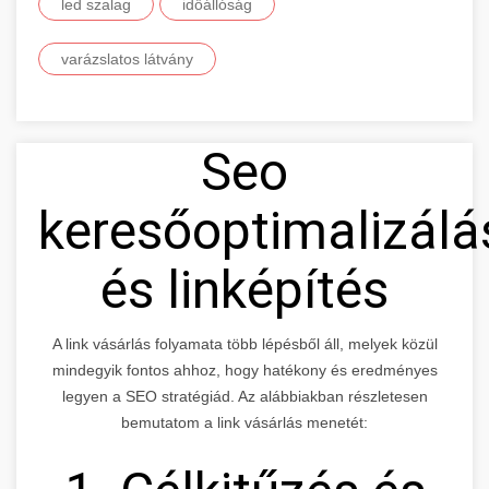
led szalag
időállóság
varázslatos látvány
Seo
keresőoptimalizálá
és linképítés
A link vásárlás folyamata több lépésből áll, melyek közül
mindegyik fontos ahhoz, hogy hatékony és eredményes
legyen a SEO stratégiád. Az alábbiakban részletesen
bemutatom a link vásárlás menetét: