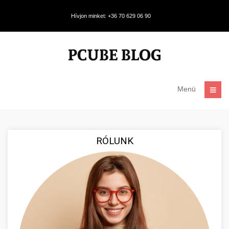
Hívjon minket: +36 70 629 06 90
Menü
RÓLUNK