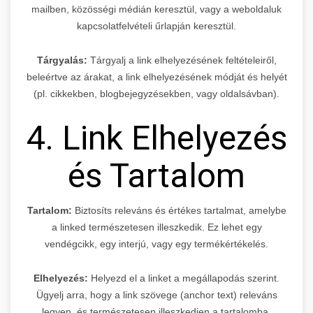
mailben, közösségi médián keresztül, vagy a weboldaluk
kapcsolatfelvételi űrlapján keresztül.
Tárgyalás:
Tárgyalj a link elhelyezésének feltételeiről,
beleértve az árakat, a link elhelyezésének módját és helyét
(pl. cikkekben, blogbejegyzésekben, vagy oldalsávban).
4. Link Elhelyezés
és Tartalom
Tartalom:
Biztosíts releváns és értékes tartalmat, amelybe
a linked természetesen illeszkedik. Ez lehet egy
vendégcikk, egy interjú, vagy egy termékértékelés.
Elhelyezés:
Helyezd el a linket a megállapodás szerint.
Ügyelj arra, hogy a link szövege (anchor text) releváns
legyen, és természetesen illeszkedjen a tartalomba.