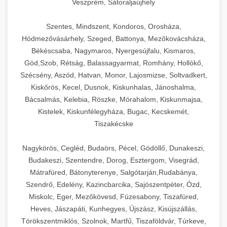
Veszprém, Sátoraljaújhely
Szentes, Mindszent, Kondoros, Orosháza,
Hódmezővásárhely, Szeged, Battonya, Mezőkovácsháza,
Békéscsaba, Nagymaros, Nyergesújfalu, Kismaros,
Göd,Szob, Rétság, Balassagyarmat, Romhány, Hollókő,
Szécsény, Aszód, Hatvan, Monor, Lajosmizse, Soltvadkert,
Kiskőrös, Kecel, Dusnok, Kiskunhalas, Jánoshalma,
Bácsalmás, Kelebia, Röszke, Mórahalom, Kiskunmajsa,
Kistelek, Kiskunfélegyháza, Bugac, Kecskemét,
Tiszakécske
Nagykörös, Cegléd, Budaörs, Pécel, Gödöllő, Dunakeszi,
Budakeszi, Szentendre, Dorog, Esztergom, Visegrád,
Mátrafüred, Bátonyterenye, Salgótarján,Rudabánya,
Szendrő, Edelény, Kazincbarcika, Sajószentpéter, Ózd,
Miskolc, Eger, Mezőkövesd, Füzesabony, Tiszafüred,
Heves, Jászapáti, Kunhegyes, Újszász, Kisújszállás,
Törökszentmiklós, Szolnok, Martfű, Tiszaföldvár, Túrkeve,