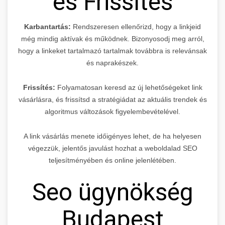
és Frissítés
Karbantartás:
Rendszeresen ellenőrizd, hogy a linkjeid
még mindig aktívak és működnek. Bizonyosodj meg arról,
hogy a linkeket tartalmazó tartalmak továbbra is relevánsak
és naprakészek.
Frissítés:
Folyamatosan keresd az új lehetőségeket link
vásárlásra, és frissítsd a stratégiádat az aktuális trendek és
algoritmus változások figyelembevételével.
A link vásárlás menete időigényes lehet, de ha helyesen
végezzük, jelentős javulást hozhat a weboldalad SEO
teljesítményében és online jelenlétében.
Seo ügynökség
Budapest