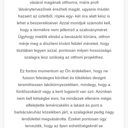
vásárol magának otthonra, máris profi
látványtervezőnek érezheti magát, ugyanis miután
hazaért az üzletből, röpke egy- két óra alatt kész is
lehet a beszerelésével. Azzal mondjuk számolni kell,
hogy a termékre nem jellemző a szabványméret.
Úgyhogy mielőtt elindul a bevásárló körútra, otthon
mérje meg a díszíteni kívánt felület méreteit, hogy
tisztában legyen azzal, pontosan milyen hosszúságú
szalagra lesz szükség az otthoni projekthez.
Ez fontos momentum az Ön érdekében, hogy ne
fusson felesleges köröket és tökéletes designt
teremthessen lakókörnyezetében, mindegy, hogy a
fürdőszobáról vagy a kerti lugasról van szó. Azonban
nem kell kétségbe esni, ha mindezek ellenére mégis
elfelejtette leméricskélni a lakást és pont a
barkácsáruház közelében járt, a szalagokat pedig nagy
lendülettel megvásárolta. Ezeket pontosan úgy
tervezték, hogy az ilyen eshetőségeknél se