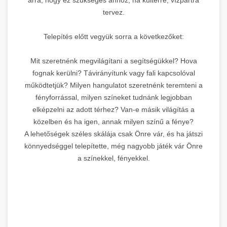
tervez.
Telepítés előtt vegyük sorra a következőket:
Mit szeretnénk megvilágítani a segítségükkel? Hova
fognak kerülni? Távirányítunk vagy fali kapcsolóval
működtetjük? Milyen hangulatot szeretnénk teremteni a
fényforrással, milyen színeket tudnánk legjobban
elképzelni az adott térhez? Van-e másik világítás a
közelben és ha igen, annak milyen színű a fénye?
A lehetőségek széles skálája csak Önre vár, és ha játszi
könnyedséggel telepítette, még nagyobb játék vár Önre
a színekkel, fényekkel.