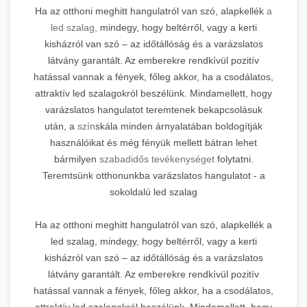
Ha az otthoni meghitt hangulatról van szó, alapkellék
a
led szalag,
mindegy, hogy beltérről, vagy a kerti
kisházról van szó – az időtállóság és a varázslatos
látvány garantált. Az emberekre rendkívül pozitív
hatással vannak a fények, főleg akkor, ha a csodálatos,
attraktív led szalagokról beszélünk. Mindamellett, hogy
varázslatos hangulatot teremtenek bekapcsolásuk
után, a
szín
skála minden árnyalatában boldogítják
használóikat és még fényük mellett bátran lehet
bármilyen
szabadidős tevékenységet
folytatni.
Teremtsünk otthonunkba varázslatos hangulatot - a
sokoldalú led szalag
Ha az otthoni meghitt hangulatról van szó, alapkellék a
led szalag, mindegy, hogy beltérről, vagy a kerti
kisházról van szó – az időtállóság és a varázslatos
látvány garantált. Az emberekre rendkívül pozitív
hatással vannak a fények, főleg akkor, ha a csodálatos,
attraktív led szalagokról beszélünk. Mindamellett, hogy