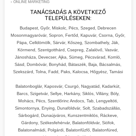
-
ONLINE MARKETING
TANÁCSADÁS A KÖVETKEZŐ
TELEPÜLÉSEKEN:
Budapest, Győr, Miskolc, Pécs, Szeged, Debrecen
Mosonmagyaróvár, Sopron, Fertőd, Kapuvár, Csorna, Győr,
Pápa, Celldömölk, Sárvár, Kőszeg, Szombathely, Ják,
Körmend, Szentgotthárd, Csepreg, Zalalövő, Vasvár,
Jánosháza, Devecser, Ajka, Sümeg, Pécsvárad, Komló,
Sásd, Dombóvár, Bonyhád, Bátaszék, Baja, Bácsalmás,
Szekszárd, Tolna, Fadd, Paks, Kalocsa, Hőgyész, Tamási
Balatonboglár, Kaposvár, Csurgó, Nagyatád, Kadarkút,
Barcs, Szigetvár, Sellye, Harkány, Siklós, Villány, Bóly,
Mohács, Pécs, Szentlőrinc Andocs, Tab, Lengyeltóti,
Simontornya, Enying, Dunaföldvár, Solt, Szabadszállás,
Sárbogárd, Dunaújváros, Kunszentmiklós, Ráckeve,
Gárdony, Székesfehérvár, Balatonföldvár, Siófok,
Balatonalmádi, Polgárdi, Balatonfűzfő, Balatonfüred,