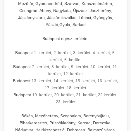
Mezőtúr, Gyomaendrőd, Szarvas, Kunszentmárton,
Csongrád, Abony, Nagykáta, Újszász, Jászberény,
Jászfényszaru, Jászárokszállás, Lőrinci, Gyöngyös,
Pásztó,Gyula, Sarkad
Budapest egész területe:
Budapest
1. kerület
,
2. kerület
,
3. kerület
,
4. kerület
,
5.
kerület
,
6. kerület
Budapest
7. kerület
,
8. kerület
,
9. kerület
,
10. kerület
,
11.
kerület
,
12. kerület
Budapest
13. kerület
,
14. kerület
,
15. kerület
,
16. kerület
,
17. kerület
,
18. kerület
Budapest
19. kerület
,
20. kerület
,
21. kerület
,
22.kerület
,
23. kerület
Békés, Mezőberény, Szeghalom, Berettyóújfalu,
Biharkeresztes, Püspökladány, Karcag, Derecske,
Nádudvar, Hajdúszoboszló, Debrecen, Balmazújváros,