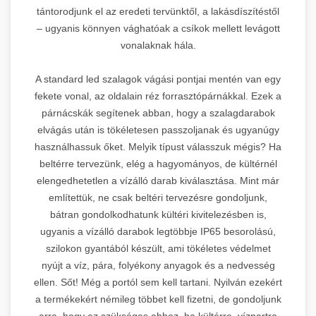
tántorodjunk el az eredeti tervünktől, a lakásdíszítéstől
– ugyanis könnyen vághatóak a csíkok mellett levágott
vonalaknak hála.
A standard led szalagok vágási pontjai mentén van egy
fekete vonal, az oldalain réz forrasztópárnákkal. Ezek a
párnácskák segítenek abban, hogy a szalagdarabok
elvágás után is tökéletesen passzoljanak és ugyanúgy
használhassuk őket. Melyik típust válasszuk mégis? Ha
beltérre tervezünk, elég a hagyományos, de kültérnél
elengedhetetlen a vízálló darab kiválasztása. Mint már
említettük, ne csak beltéri tervezésre gondoljunk,
bátran gondolkodhatunk kültéri kivitelezésben is,
ugyanis a vízálló darabok legtöbbje IP65 besorolású,
szilokon gyantából készült, ami tökéletes védelmet
nyújt a víz, pára, folyékony anyagok és a nedvesség
ellen. Sőt! Még a portól sem kell tartani. Nyilván ezekért
a termékekért némileg többet kell fizetni, de gondoljunk
arra, hogy ez szükséges ahhoz, ha kültérre, vízpartra