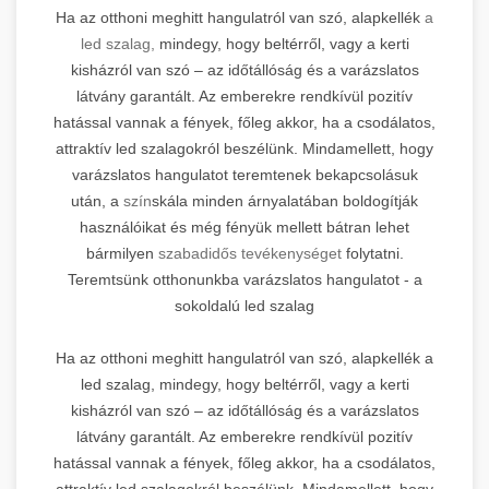
Ha az otthoni meghitt hangulatról van szó, alapkellék
a
led szalag,
mindegy, hogy beltérről, vagy a kerti
kisházról van szó – az időtállóság és a varázslatos
látvány garantált. Az emberekre rendkívül pozitív
hatással vannak a fények, főleg akkor, ha a csodálatos,
attraktív led szalagokról beszélünk. Mindamellett, hogy
varázslatos hangulatot teremtenek bekapcsolásuk
után, a
szín
skála minden árnyalatában boldogítják
használóikat és még fényük mellett bátran lehet
bármilyen
szabadidős tevékenységet
folytatni.
Teremtsünk otthonunkba varázslatos hangulatot - a
sokoldalú led szalag
Ha az otthoni meghitt hangulatról van szó, alapkellék a
led szalag, mindegy, hogy beltérről, vagy a kerti
kisházról van szó – az időtállóság és a varázslatos
látvány garantált. Az emberekre rendkívül pozitív
hatással vannak a fények, főleg akkor, ha a csodálatos,
attraktív led szalagokról beszélünk. Mindamellett, hogy