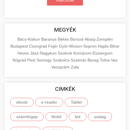
Kapcsolat
MEGYÉK
Bács-Kiskun
Baranya
Békés
Borsod-Abaúj-Zemplén
Budapest
Csongrád
Fejér
Győr-Moson-Sopron
Hajdú-Bihar
Heves
Jász-Nagykun-Szolnok
Komárom-Esztergom
Nógrád
Pest
Somogy
Szabolcs-Szatmár-Bereg
Tolna
Vas
Veszprém
Zala
CIMKÉK
ebook
e-reader
Tablet
számítógép
Mobil
led
szalag