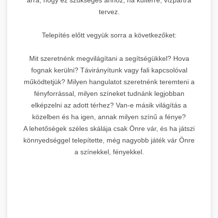
tervez.
Telepítés előtt vegyük sorra a következőket:
Mit szeretnénk megvilágítani a segítségükkel? Hova
fognak kerülni? Távirányítunk vagy fali kapcsolóval
működtetjük? Milyen hangulatot szeretnénk teremteni a
fényforrással, milyen színeket tudnánk legjobban
elképzelni az adott térhez? Van-e másik világítás a
közelben és ha igen, annak milyen színű a fénye?
A lehetőségek széles skálája csak Önre vár, és ha játszi
könnyedséggel telepítette, még nagyobb játék vár Önre
a színekkel, fényekkel.