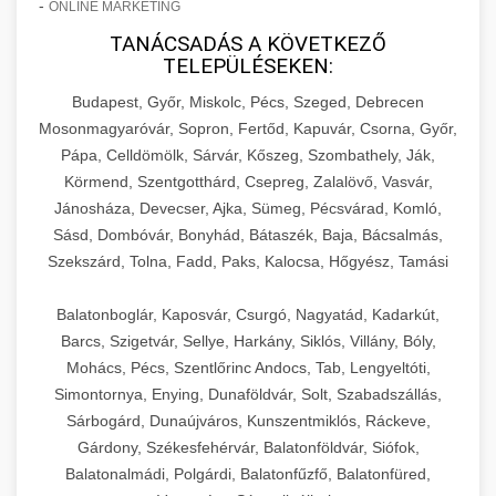
-
ONLINE MARKETING
TANÁCSADÁS A KÖVETKEZŐ
TELEPÜLÉSEKEN:
Budapest, Győr, Miskolc, Pécs, Szeged, Debrecen
Mosonmagyaróvár, Sopron, Fertőd, Kapuvár, Csorna, Győr,
Pápa, Celldömölk, Sárvár, Kőszeg, Szombathely, Ják,
Körmend, Szentgotthárd, Csepreg, Zalalövő, Vasvár,
Jánosháza, Devecser, Ajka, Sümeg, Pécsvárad, Komló,
Sásd, Dombóvár, Bonyhád, Bátaszék, Baja, Bácsalmás,
Szekszárd, Tolna, Fadd, Paks, Kalocsa, Hőgyész, Tamási
Balatonboglár, Kaposvár, Csurgó, Nagyatád, Kadarkút,
Barcs, Szigetvár, Sellye, Harkány, Siklós, Villány, Bóly,
Mohács, Pécs, Szentlőrinc Andocs, Tab, Lengyeltóti,
Simontornya, Enying, Dunaföldvár, Solt, Szabadszállás,
Sárbogárd, Dunaújváros, Kunszentmiklós, Ráckeve,
Gárdony, Székesfehérvár, Balatonföldvár, Siófok,
Balatonalmádi, Polgárdi, Balatonfűzfő, Balatonfüred,