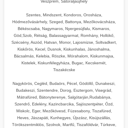
Veszprém, Sátoraljaújhely
Szentes, Mindszent, Kondoros, Orosháza,
Hódmezővásárhely, Szeged, Battonya, Mezőkovácsháza,
Békéscsaba, Nagymaros, Nyergesújfalu, Kismaros,
Göd,Szob, Rétság, Balassagyarmat, Romhány, Hollókő,
Szécsény, Aszód, Hatvan, Monor, Lajosmizse, Soltvadkert,
Kiskőrös, Kecel, Dusnok, Kiskunhalas, Jánoshalma,
Bácsalmás, Kelebia, Röszke, Mórahalom, Kiskunmajsa,
Kistelek, Kiskunfélegyháza, Bugac, Kecskemét,
Tiszakécske
Nagykörös, Cegléd, Budaörs, Pécel, Gödöllő, Dunakeszi,
Budakeszi, Szentendre, Dorog, Esztergom, Visegrád,
Mátrafüred, Bátonyterenye, Salgótarján,Rudabánya,
Szendrő, Edelény, Kazincbarcika, Sajószentpéter, Ózd,
Miskolc, Eger, Mezőkövesd, Füzesabony, Tiszafüred,
Heves, Jászapáti, Kunhegyes, Újszász, Kisújszállás,
Törökszentmiklós, Szolnok, Martfű, Tiszaföldvár, Túrkeve,