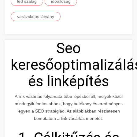
led szalag
időállóság
varázslatos látvány
Seo
keresőoptimalizálá
és linképítés
A link vásárlás folyamata több lépésből áll, melyek közül
mindegyik fontos ahhoz, hogy hatékony és eredményes
legyen a SEO stratégiád. Az alábbiakban részletesen
bemutatom a link vásárlás menetét: