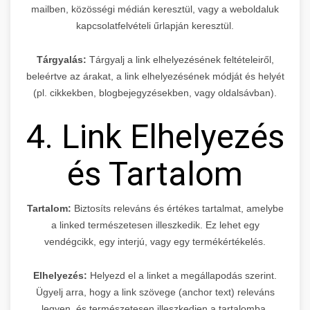
mailben, közösségi médián keresztül, vagy a weboldaluk
kapcsolatfelvételi űrlapján keresztül.
Tárgyalás:
Tárgyalj a link elhelyezésének feltételeiről,
beleértve az árakat, a link elhelyezésének módját és helyét
(pl. cikkekben, blogbejegyzésekben, vagy oldalsávban).
4. Link Elhelyezés
és Tartalom
Tartalom:
Biztosíts releváns és értékes tartalmat, amelybe
a linked természetesen illeszkedik. Ez lehet egy
vendégcikk, egy interjú, vagy egy termékértékelés.
Elhelyezés:
Helyezd el a linket a megállapodás szerint.
Ügyelj arra, hogy a link szövege (anchor text) releváns
legyen, és természetesen illeszkedjen a tartalomba.