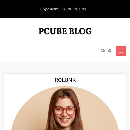
Hívjon minket: +36 70 629 06 90
Menü
RÓLUNK