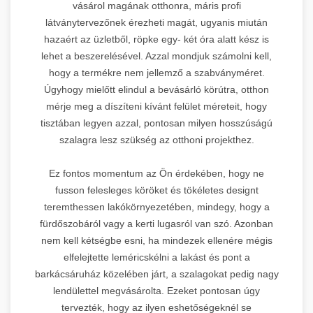
vásárol magának otthonra, máris profi
látványtervezőnek érezheti magát, ugyanis miután
hazaért az üzletből, röpke egy- két óra alatt kész is
lehet a beszerelésével. Azzal mondjuk számolni kell,
hogy a termékre nem jellemző a szabványméret.
Úgyhogy mielőtt elindul a bevásárló körútra, otthon
mérje meg a díszíteni kívánt felület méreteit, hogy
tisztában legyen azzal, pontosan milyen hosszúságú
szalagra lesz szükség az otthoni projekthez.
Ez fontos momentum az Ön érdekében, hogy ne
fusson felesleges köröket és tökéletes designt
teremthessen lakókörnyezetében, mindegy, hogy a
fürdőszobáról vagy a kerti lugasról van szó. Azonban
nem kell kétségbe esni, ha mindezek ellenére mégis
elfelejtette leméricskélni a lakást és pont a
barkácsáruház közelében járt, a szalagokat pedig nagy
lendülettel megvásárolta. Ezeket pontosan úgy
tervezték, hogy az ilyen eshetőségeknél se