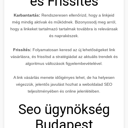
és Frissítés
Karbantartás:
Rendszeresen ellenőrizd, hogy a linkjeid
még mindig aktívak és működnek. Bizonyosodj meg arról,
hogy a linkeket tartalmazó tartalmak továbbra is relevánsak
és naprakészek.
Frissítés:
Folyamatosan keresd az új lehetőségeket link
vásárlásra, és frissítsd a stratégiádat az aktuális trendek és
algoritmus változások figyelembevételével.
A link vásárlás menete időigényes lehet, de ha helyesen
végezzük, jelentős javulást hozhat a weboldalad SEO
teljesítményében és online jelenlétében.
Seo ügynökség
Budapest