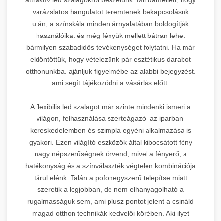
varázslatos hangulatot teremtenek bekapcsolásuk
után, a színskála minden árnyalatában boldogítják
használóikat és még fényük mellett bátran lehet
bármilyen szabadidős tevékenységet folytatni. Ha már
eldöntöttük, hogy vételezünk pár esztétikus darabot
otthonunkba, ajánljuk figyelmébe az alábbi bejegyzést,
ami segít tájékozódni a vásárlás előtt.
A flexibilis led szalagot már szinte mindenki ismeri a
világon, felhasználása szerteágazó, az iparban,
kereskedelemben és szimpla egyéni alkalmazása is
gyakori. Ezen világító eszközök által kibocsátott fény
nagy népszerűségnek örvend, mivel a fényerő, a
hatékonyság és a színválaszték végtelen kombinációja
tárul elénk. Talán a pofonegyszerű telepítse miatt
szeretik a legjobban, de nem elhanyagolható a
rugalmasságuk sem, ami plusz pontot jelent a csináld
magad otthon technikák kedvelői körében. Aki ilyet