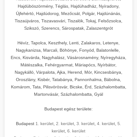
Hajdúböszörmény, Téglás, Hajdúhadház, Nyíradony,
Újfehértó, Hajdúdorog, Mezőcsát, Polgár, Hajdúnánás,
Tiszaújváros, Tiszavasvári, Tiszalök, Tokaj, Felsőzsolca,
Szikszó, Szerencs, Sárospatak, Zalaszentgrót
Hévíz, Tapolca, Keszthely, Lenti, Zalakaros, Letenye,
Nagykanizsa, Marcali, Böhönye, Fonyód, Balatonlelle,
Encs, Kisvárda, Nagyhalász, Vásárosnamény, Nyíregyháza,
Mátészalka, Fehérgyarmat, Máriapócs, Nyírbátor,
Nagykálló, Várpalota, Ajka, Herend, Mór, Kincsesbánya,
Oroszlány, Kisbér, Tatabánya, Pannonhalma, Bábolna,
Komárom, Tata, Pilisvörösvár, Bicske, Érd, Százhalombatta,
Martonvásár, Százhalombatta, Gyál
Budapest egész területe:
Budapest
1. kerület
,
2. kerület
,
3. kerület
,
4. kerület
,
5.
kerület
,
6. kerület