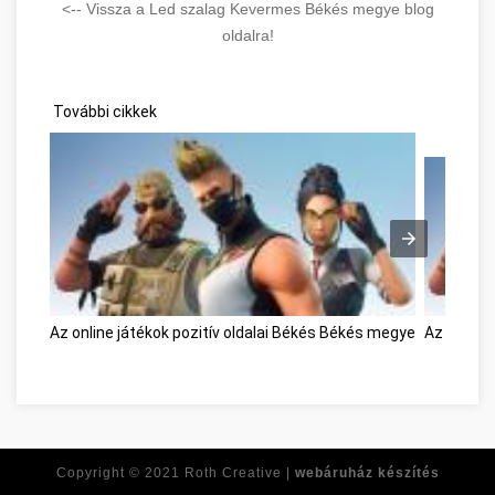
<-- Vissza a Led szalag Kevermes Békés megye blog
oldalra!
További cikkek
Az online játékok pozitív oldalai Békés Békés megye
Az online 
Copyright © 2021
Roth Creative |
webáruház készítés