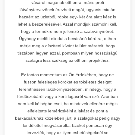
vásárol magának otthonra, máris profi
látványtervezőnek érezheti magát, ugyanis miután
hazaért az üzletből, röpke egy- két óra alatt kész is
lehet a beszerelésével. Azzal mondjuk számolni kell,
hogy a termékre nem jellemző a szabványméret.
Úgyhogy mielőtt elindul a bevásárló körútra, otthon
mérje meg a díszíteni kívánt felület méreteit, hogy
tisztában legyen azzal, pontosan milyen hosszúságú
szalagra lesz szükség az otthoni projekthez.
Ez fontos momentum az Ön érdekében, hogy ne
fusson felesleges köröket és tökéletes designt
teremthessen lakókörnyezetében, mindegy, hogy a
fürdőszobáról vagy a kerti lugasról van szó. Azonban
nem kell kétségbe esni, ha mindezek ellenére mégis
elfelejtette leméricskélni a lakást és pont a
barkácsáruház közelében járt, a szalagokat pedig nagy
lendülettel megvásárolta. Ezeket pontosan úgy
tervezték, hogy az ilyen eshetőségeknél se