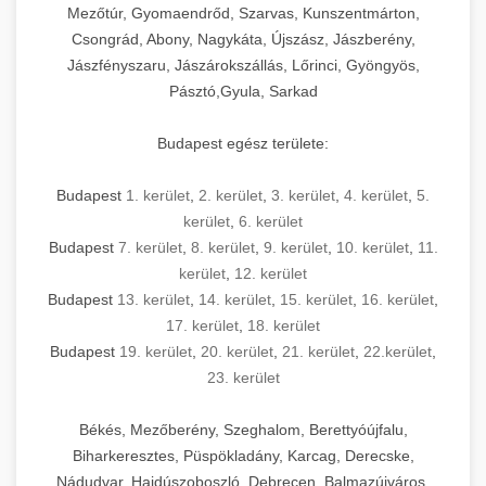
Mezőtúr, Gyomaendrőd, Szarvas, Kunszentmárton,
Csongrád, Abony, Nagykáta, Újszász, Jászberény,
Jászfényszaru, Jászárokszállás, Lőrinci, Gyöngyös,
Pásztó,Gyula, Sarkad
Budapest egész területe:
Budapest
1. kerület
,
2. kerület
,
3. kerület
,
4. kerület
,
5.
kerület
,
6. kerület
Budapest
7. kerület
,
8. kerület
,
9. kerület
,
10. kerület
,
11.
kerület
,
12. kerület
Budapest
13. kerület
,
14. kerület
,
15. kerület
,
16. kerület
,
17. kerület
,
18. kerület
Budapest
19. kerület
,
20. kerület
,
21. kerület
,
22.kerület
,
23. kerület
Békés, Mezőberény, Szeghalom, Berettyóújfalu,
Biharkeresztes, Püspökladány, Karcag, Derecske,
Nádudvar, Hajdúszoboszló, Debrecen, Balmazújváros,