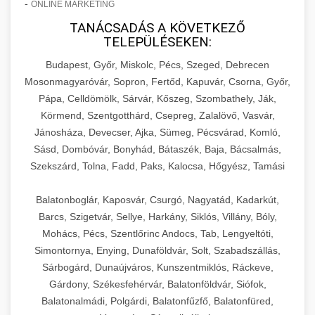
-
ONLINE MARKETING
TANÁCSADÁS A KÖVETKEZŐ
TELEPÜLÉSEKEN:
Budapest, Győr, Miskolc, Pécs, Szeged, Debrecen
Mosonmagyaróvár, Sopron, Fertőd, Kapuvár, Csorna, Győr,
Pápa, Celldömölk, Sárvár, Kőszeg, Szombathely, Ják,
Körmend, Szentgotthárd, Csepreg, Zalalövő, Vasvár,
Jánosháza, Devecser, Ajka, Sümeg, Pécsvárad, Komló,
Sásd, Dombóvár, Bonyhád, Bátaszék, Baja, Bácsalmás,
Szekszárd, Tolna, Fadd, Paks, Kalocsa, Hőgyész, Tamási
Balatonboglár, Kaposvár, Csurgó, Nagyatád, Kadarkút,
Barcs, Szigetvár, Sellye, Harkány, Siklós, Villány, Bóly,
Mohács, Pécs, Szentlőrinc Andocs, Tab, Lengyeltóti,
Simontornya, Enying, Dunaföldvár, Solt, Szabadszállás,
Sárbogárd, Dunaújváros, Kunszentmiklós, Ráckeve,
Gárdony, Székesfehérvár, Balatonföldvár, Siófok,
Balatonalmádi, Polgárdi, Balatonfűzfő, Balatonfüred,