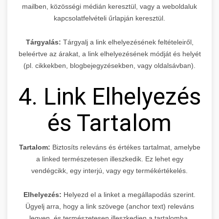
mailben, közösségi médián keresztül, vagy a weboldaluk
kapcsolatfelvételi űrlapján keresztül.
Tárgyalás:
Tárgyalj a link elhelyezésének feltételeiről,
beleértve az árakat, a link elhelyezésének módját és helyét
(pl. cikkekben, blogbejegyzésekben, vagy oldalsávban).
4. Link Elhelyezés
és Tartalom
Tartalom:
Biztosíts releváns és értékes tartalmat, amelybe
a linked természetesen illeszkedik. Ez lehet egy
vendégcikk, egy interjú, vagy egy termékértékelés.
Elhelyezés:
Helyezd el a linket a megállapodás szerint.
Ügyelj arra, hogy a link szövege (anchor text) releváns
legyen, és természetesen illeszkedjen a tartalomba.