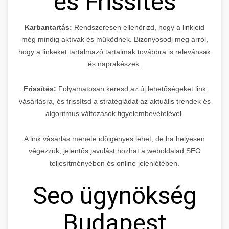
és Frissítés
Karbantartás:
Rendszeresen ellenőrizd, hogy a linkjeid
még mindig aktívak és működnek. Bizonyosodj meg arról,
hogy a linkeket tartalmazó tartalmak továbbra is relevánsak
és naprakészek.
Frissítés:
Folyamatosan keresd az új lehetőségeket link
vásárlásra, és frissítsd a stratégiádat az aktuális trendek és
algoritmus változások figyelembevételével.
A link vásárlás menete időigényes lehet, de ha helyesen
végezzük, jelentős javulást hozhat a weboldalad SEO
teljesítményében és online jelenlétében.
Seo ügynökség
Budapest