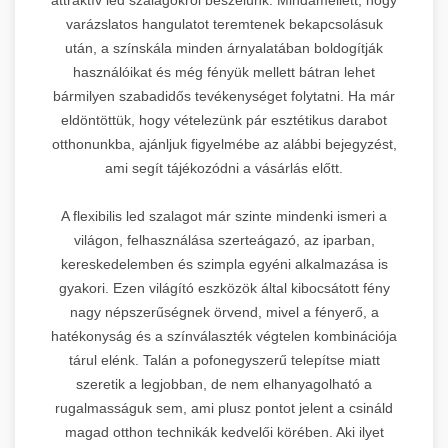
varázslatos hangulatot teremtenek bekapcsolásuk
után, a színskála minden árnyalatában boldogítják
használóikat és még fényük mellett bátran lehet
bármilyen szabadidős tevékenységet folytatni. Ha már
eldöntöttük, hogy vételezünk pár esztétikus darabot
otthonunkba, ajánljuk figyelmébe az alábbi bejegyzést,
ami segít tájékozódni a vásárlás előtt.
A flexibilis led szalagot már szinte mindenki ismeri a
világon, felhasználása szerteágazó, az iparban,
kereskedelemben és szimpla egyéni alkalmazása is
gyakori. Ezen világító eszközök által kibocsátott fény
nagy népszerűségnek örvend, mivel a fényerő, a
hatékonyság és a színválaszték végtelen kombinációja
tárul elénk. Talán a pofonegyszerű telepítse miatt
szeretik a legjobban, de nem elhanyagolható a
rugalmasságuk sem, ami plusz pontot jelent a csináld
magad otthon technikák kedvelői körében. Aki ilyet