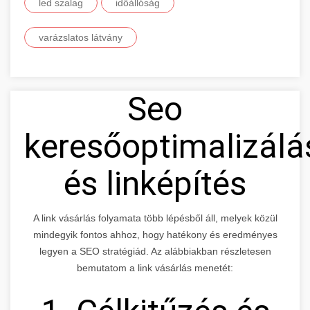
led szalag
időállóság
varázslatos látvány
Seo
keresőoptimalizálá
és linképítés
A link vásárlás folyamata több lépésből áll, melyek közül
mindegyik fontos ahhoz, hogy hatékony és eredményes
legyen a SEO stratégiád. Az alábbiakban részletesen
bemutatom a link vásárlás menetét: