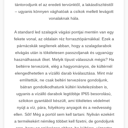
tántorodjunk el az eredeti tervünktől, a lakásdíszítéstől
– ugyanis könnyen vághatóak a csíkok mellett levágott
vonalaknak hála.
A standard led szalagok vágási pontjai mentén van egy
fekete vonal, az oldalain réz forrasztópárnákkal. Ezek a
párnácskák segítenek abban, hogy a szalagdarabok
elvágás után is tökéletesen passzoljanak és ugyanúgy
használhassuk őket. Melyik típust válasszuk mégis? Ha
beltérre tervezünk, elég a hagyományos, de kültérnél
elengedhetetlen a vízálló darab kiválasztása. Mint már
említettük, ne csak beltéri tervezésre gondoljunk,
bátran gondolkodhatunk kültéri kivitelezésben is,
ugyanis a vízálló darabok legtöbbje IP65 besorolású,
szilokon gyantából készült, ami tökéletes védelmet
nyújt a víz, pára, folyékony anyagok és a nedvesség
ellen. Sőt! Még a portól sem kell tartani. Nyilván ezekért
a termékekért némileg többet kell fizetni, de gondoljunk
arra, hogy ez szükséges ahhoz, ha kültérre, vízpartra