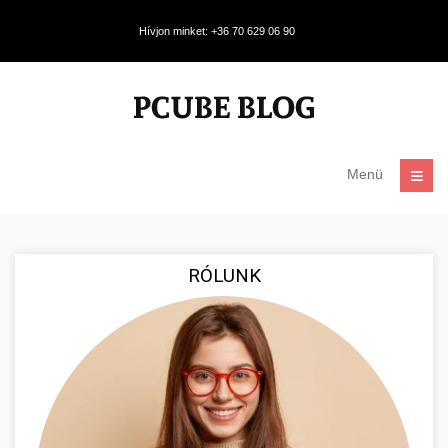
Hívjon minket: +36 70 629 06 90
Menü
RÓLUNK