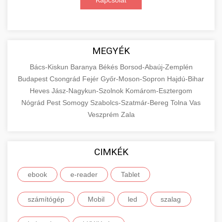
Kapcsolat
MEGYÉK
Bács-Kiskun
Baranya
Békés
Borsod-Abaúj-Zemplén
Budapest
Csongrád
Fejér
Győr-Moson-Sopron
Hajdú-Bihar
Heves
Jász-Nagykun-Szolnok
Komárom-Esztergom
Nógrád
Pest
Somogy
Szabolcs-Szatmár-Bereg
Tolna
Vas
Veszprém
Zala
CIMKÉK
ebook
e-reader
Tablet
számítógép
Mobil
led
szalag