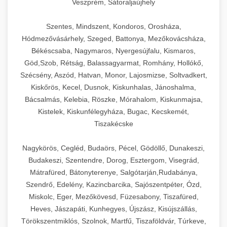
Veszprém, Sátoraljaújhely
Szentes, Mindszent, Kondoros, Orosháza,
Hódmezővásárhely, Szeged, Battonya, Mezőkovácsháza,
Békéscsaba, Nagymaros, Nyergesújfalu, Kismaros,
Göd,Szob, Rétság, Balassagyarmat, Romhány, Hollókő,
Szécsény, Aszód, Hatvan, Monor, Lajosmizse, Soltvadkert,
Kiskőrös, Kecel, Dusnok, Kiskunhalas, Jánoshalma,
Bácsalmás, Kelebia, Röszke, Mórahalom, Kiskunmajsa,
Kistelek, Kiskunfélegyháza, Bugac, Kecskemét,
Tiszakécske
Nagykörös, Cegléd, Budaörs, Pécel, Gödöllő, Dunakeszi,
Budakeszi, Szentendre, Dorog, Esztergom, Visegrád,
Mátrafüred, Bátonyterenye, Salgótarján,Rudabánya,
Szendrő, Edelény, Kazincbarcika, Sajószentpéter, Ózd,
Miskolc, Eger, Mezőkövesd, Füzesabony, Tiszafüred,
Heves, Jászapáti, Kunhegyes, Újszász, Kisújszállás,
Törökszentmiklós, Szolnok, Martfű, Tiszaföldvár, Túrkeve,