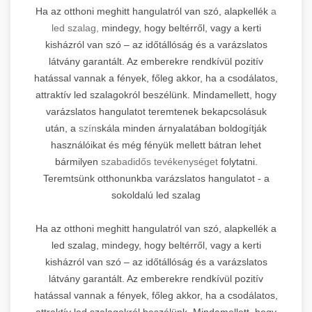
Ha az otthoni meghitt hangulatról van szó, alapkellék
a
led szalag,
mindegy, hogy beltérről, vagy a kerti
kisházról van szó – az időtállóság és a varázslatos
látvány garantált. Az emberekre rendkívül pozitív
hatással vannak a fények, főleg akkor, ha a csodálatos,
attraktív led szalagokról beszélünk. Mindamellett, hogy
varázslatos hangulatot teremtenek bekapcsolásuk
után, a
szín
skála minden árnyalatában boldogítják
használóikat és még fényük mellett bátran lehet
bármilyen
szabadidős tevékenységet
folytatni.
Teremtsünk otthonunkba varázslatos hangulatot - a
sokoldalú led szalag
Ha az otthoni meghitt hangulatról van szó, alapkellék a
led szalag, mindegy, hogy beltérről, vagy a kerti
kisházról van szó – az időtállóság és a varázslatos
látvány garantált. Az emberekre rendkívül pozitív
hatással vannak a fények, főleg akkor, ha a csodálatos,
attraktív led szalagokról beszélünk. Mindamellett, hogy