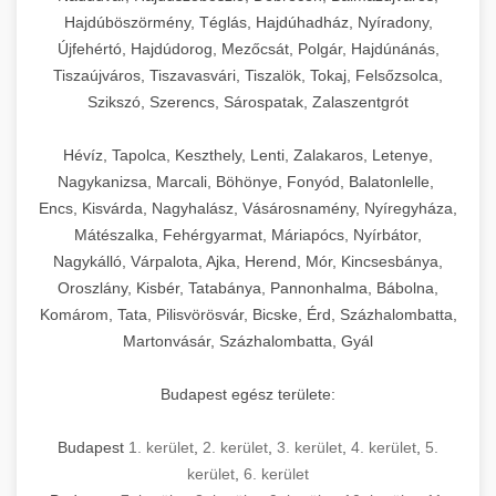
Hajdúböszörmény, Téglás, Hajdúhadház, Nyíradony,
Újfehértó, Hajdúdorog, Mezőcsát, Polgár, Hajdúnánás,
Tiszaújváros, Tiszavasvári, Tiszalök, Tokaj, Felsőzsolca,
Szikszó, Szerencs, Sárospatak, Zalaszentgrót
Hévíz, Tapolca, Keszthely, Lenti, Zalakaros, Letenye,
Nagykanizsa, Marcali, Böhönye, Fonyód, Balatonlelle,
Encs, Kisvárda, Nagyhalász, Vásárosnamény, Nyíregyháza,
Mátészalka, Fehérgyarmat, Máriapócs, Nyírbátor,
Nagykálló, Várpalota, Ajka, Herend, Mór, Kincsesbánya,
Oroszlány, Kisbér, Tatabánya, Pannonhalma, Bábolna,
Komárom, Tata, Pilisvörösvár, Bicske, Érd, Százhalombatta,
Martonvásár, Százhalombatta, Gyál
Budapest egész területe:
Budapest
1. kerület
,
2. kerület
,
3. kerület
,
4. kerület
,
5.
kerület
,
6. kerület