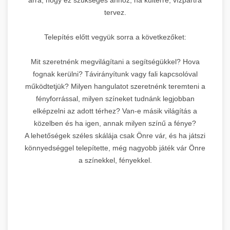
tervez.
Telepítés előtt vegyük sorra a következőket:
Mit szeretnénk megvilágítani a segítségükkel? Hova
fognak kerülni? Távirányítunk vagy fali kapcsolóval
működtetjük? Milyen hangulatot szeretnénk teremteni a
fényforrással, milyen színeket tudnánk legjobban
elképzelni az adott térhez? Van-e másik világítás a
közelben és ha igen, annak milyen színű a fénye?
A lehetőségek széles skálája csak Önre vár, és ha játszi
könnyedséggel telepítette, még nagyobb játék vár Önre
a színekkel, fényekkel.