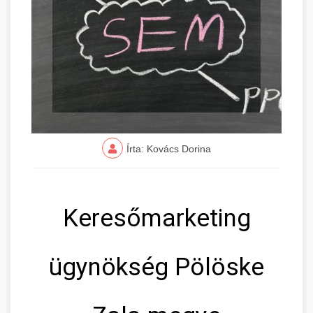
Írta: Kovács Dorina
Keresőmarketing
ügynökség Pölöske