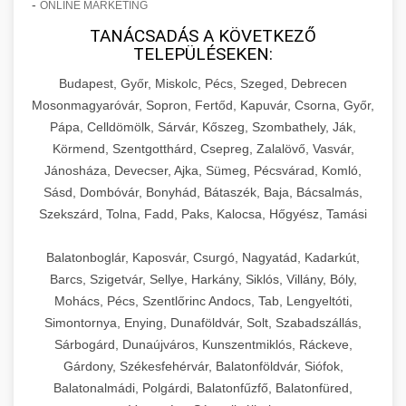
-
ONLINE MARKETING
TANÁCSADÁS A KÖVETKEZŐ
TELEPÜLÉSEKEN:
Budapest, Győr, Miskolc, Pécs, Szeged, Debrecen
Mosonmagyaróvár, Sopron, Fertőd, Kapuvár, Csorna, Győr,
Pápa, Celldömölk, Sárvár, Kőszeg, Szombathely, Ják,
Körmend, Szentgotthárd, Csepreg, Zalalövő, Vasvár,
Jánosháza, Devecser, Ajka, Sümeg, Pécsvárad, Komló,
Sásd, Dombóvár, Bonyhád, Bátaszék, Baja, Bácsalmás,
Szekszárd, Tolna, Fadd, Paks, Kalocsa, Hőgyész, Tamási
Balatonboglár, Kaposvár, Csurgó, Nagyatád, Kadarkút,
Barcs, Szigetvár, Sellye, Harkány, Siklós, Villány, Bóly,
Mohács, Pécs, Szentlőrinc Andocs, Tab, Lengyeltóti,
Simontornya, Enying, Dunaföldvár, Solt, Szabadszállás,
Sárbogárd, Dunaújváros, Kunszentmiklós, Ráckeve,
Gárdony, Székesfehérvár, Balatonföldvár, Siófok,
Balatonalmádi, Polgárdi, Balatonfűzfő, Balatonfüred,