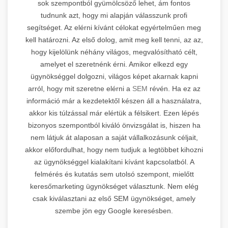
sok szempontból gyümölcsöző lehet, ám fontos
tudnunk azt, hogy mi alapján válasszunk profi
segítséget. Az elérni kívánt célokat egyértelműen meg
kell határozni. Az első dolog, amit meg kell tenni, az az,
hogy kijelölünk néhány világos, megvalósítható célt,
amelyet el szeretnénk érni. Amikor elkezd egy
ügynökséggel dolgozni, világos képet akarnak kapni
arról, hogy mit szeretne elérni a
SEM
révén. Ha ez az
információ már a kezdetektől készen áll a használatra,
akkor kis túlzással már elértük a félsikert. Ezen lépés
bizonyos szempontból kiváló önvizsgálat is, hiszen ha
nem látjuk át alaposan a saját vállalkozásunk céljait,
akkor előfordulhat, hogy nem tudjuk a legtöbbet kihozni
az ügynökséggel kialakítani kívánt kapcsolatból. A
felmérés és kutatás sem utolsó szempont, mielőtt
keresőmarketing ügynökséget választunk. Nem elég
csak kiválasztani az első SEM ügynökséget, amely
szembe jön egy Google keresésben.