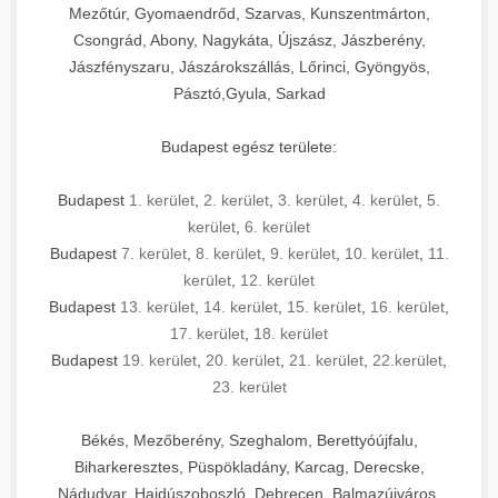
Mezőtúr, Gyomaendrőd, Szarvas, Kunszentmárton,
Csongrád, Abony, Nagykáta, Újszász, Jászberény,
Jászfényszaru, Jászárokszállás, Lőrinci, Gyöngyös,
Pásztó,Gyula, Sarkad
Budapest egész területe:
Budapest
1. kerület
,
2. kerület
,
3. kerület
,
4. kerület
,
5.
kerület
,
6. kerület
Budapest
7. kerület
,
8. kerület
,
9. kerület
,
10. kerület
,
11.
kerület
,
12. kerület
Budapest
13. kerület
,
14. kerület
,
15. kerület
,
16. kerület
,
17. kerület
,
18. kerület
Budapest
19. kerület
,
20. kerület
,
21. kerület
,
22.kerület
,
23. kerület
Békés, Mezőberény, Szeghalom, Berettyóújfalu,
Biharkeresztes, Püspökladány, Karcag, Derecske,
Nádudvar, Hajdúszoboszló, Debrecen, Balmazújváros,