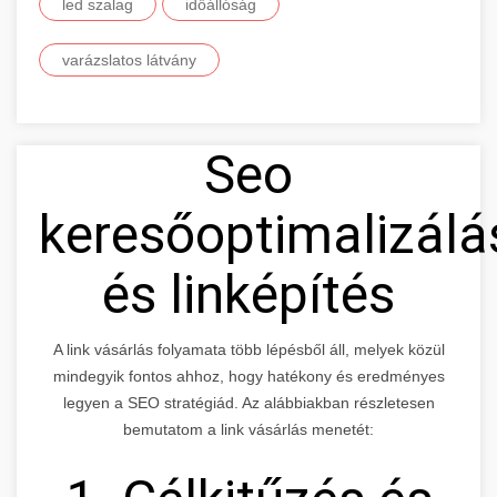
led szalag
időállóság
varázslatos látvány
Seo
keresőoptimalizálá
és linképítés
A link vásárlás folyamata több lépésből áll, melyek közül
mindegyik fontos ahhoz, hogy hatékony és eredményes
legyen a SEO stratégiád. Az alábbiakban részletesen
bemutatom a link vásárlás menetét: