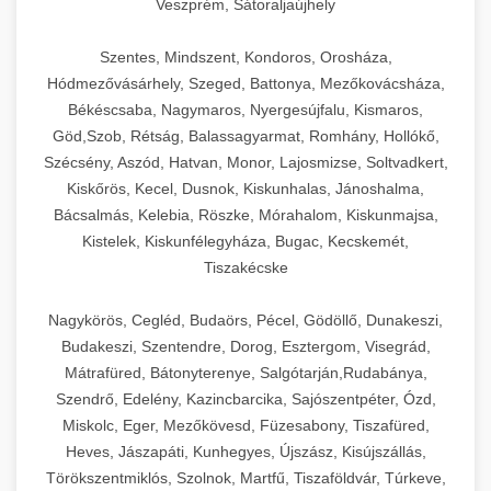
Veszprém, Sátoraljaújhely
Szentes, Mindszent, Kondoros, Orosháza,
Hódmezővásárhely, Szeged, Battonya, Mezőkovácsháza,
Békéscsaba, Nagymaros, Nyergesújfalu, Kismaros,
Göd,Szob, Rétság, Balassagyarmat, Romhány, Hollókő,
Szécsény, Aszód, Hatvan, Monor, Lajosmizse, Soltvadkert,
Kiskőrös, Kecel, Dusnok, Kiskunhalas, Jánoshalma,
Bácsalmás, Kelebia, Röszke, Mórahalom, Kiskunmajsa,
Kistelek, Kiskunfélegyháza, Bugac, Kecskemét,
Tiszakécske
Nagykörös, Cegléd, Budaörs, Pécel, Gödöllő, Dunakeszi,
Budakeszi, Szentendre, Dorog, Esztergom, Visegrád,
Mátrafüred, Bátonyterenye, Salgótarján,Rudabánya,
Szendrő, Edelény, Kazincbarcika, Sajószentpéter, Ózd,
Miskolc, Eger, Mezőkövesd, Füzesabony, Tiszafüred,
Heves, Jászapáti, Kunhegyes, Újszász, Kisújszállás,
Törökszentmiklós, Szolnok, Martfű, Tiszaföldvár, Túrkeve,