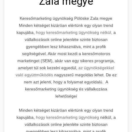
Zala megye
Keresőmarketing ügynökség Pölöske Zala megye
Minden kétséget kizáróan elértünk egy olyan trend
kapujába,
hogy keresőmarketing ügynökség nélkül,
a
vállalkozások online jelenléte szinte biztosan
gyengébben lesz kihasználva, mint a profik
segítségével. Akár most kezdi a keresőmotoros
marketinget (SEM), akár van egy sikeres programja,
amelyet túl sok kezelni egyedül,
az ügynökségekkel
való együttműködés
nagyszerű megoldás lehet. De ez
nem azt jelenti, hogy a folyamat egyoldalú. A
keresőmarketing ügynökség és vállalkozása
lehetőségei
Minden kétséget kizáróan elértünk egy olyan trend
kapujába,
hogy keresőmarketing ügynökség
nélkül, a
vállalkozások online jelenléte szinte biztosan
gyengébben lesz kihasználva, mint a profik