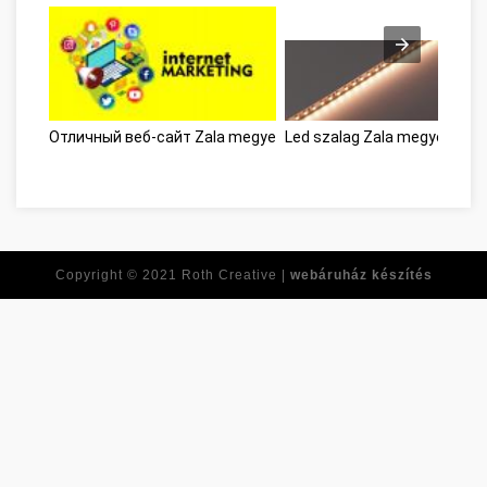
Отличный веб-сайт Zala megye
Led szalag Zala megye
Onli
Copyright © 2021
Roth Creative |
webáruház készítés