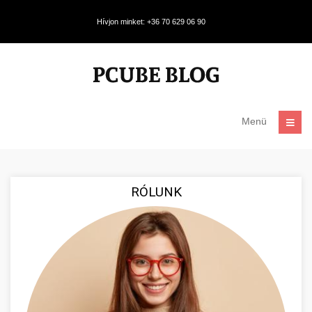
Hívjon minket: +36 70 629 06 90
Menü
RÓLUNK