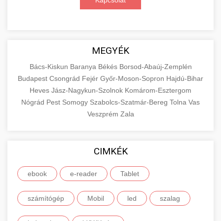
Kapcsolat
MEGYÉK
Bács-Kiskun
Baranya
Békés
Borsod-Abaúj-Zemplén
Budapest
Csongrád
Fejér
Győr-Moson-Sopron
Hajdú-Bihar
Heves
Jász-Nagykun-Szolnok
Komárom-Esztergom
Nógrád
Pest
Somogy
Szabolcs-Szatmár-Bereg
Tolna
Vas
Veszprém
Zala
CIMKÉK
ebook
e-reader
Tablet
számítógép
Mobil
led
szalag