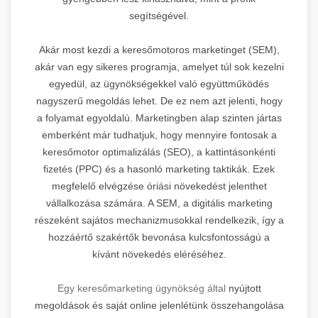
segítségével.
Akár most kezdi a keresőmotoros marketinget (SEM),
akár van egy sikeres programja, amelyet túl sok kezelni
egyedül, az ügynökségekkel való együttműködés
nagyszerű megoldás lehet. De ez nem azt jelenti, hogy
a folyamat egyoldalú. Marketingben alap szinten jártas
emberként már tudhatjuk, hogy mennyire fontosak a
keresőmotor optimalizálás (SEO), a kattintásonkénti
fizetés (PPC) és a hasonló marketing taktikák. Ezek
megfelelő elvégzése óriási növekedést jelenthet
vállalkozása számára. A SEM, a digitális marketing
részeként sajátos mechanizmusokkal rendelkezik, így a
hozzáértő szakértők bevonása kulcsfontosságú a
kívánt növekedés eléréséhez.
Egy keresőmarketing ügynökség által
nyújtott
megoldások és saját online jelenlétünk összehangolása