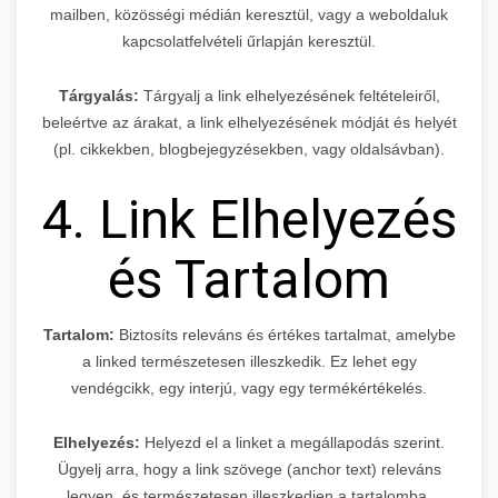
mailben, közösségi médián keresztül, vagy a weboldaluk
kapcsolatfelvételi űrlapján keresztül.
Tárgyalás:
Tárgyalj a link elhelyezésének feltételeiről,
beleértve az árakat, a link elhelyezésének módját és helyét
(pl. cikkekben, blogbejegyzésekben, vagy oldalsávban).
4. Link Elhelyezés
és Tartalom
Tartalom:
Biztosíts releváns és értékes tartalmat, amelybe
a linked természetesen illeszkedik. Ez lehet egy
vendégcikk, egy interjú, vagy egy termékértékelés.
Elhelyezés:
Helyezd el a linket a megállapodás szerint.
Ügyelj arra, hogy a link szövege (anchor text) releváns
legyen, és természetesen illeszkedjen a tartalomba.