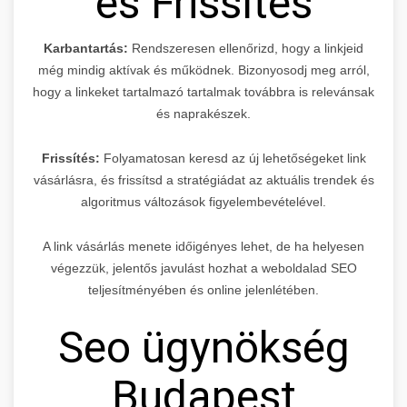
és Frissítés
Karbantartás:
Rendszeresen ellenőrizd, hogy a linkjeid
még mindig aktívak és működnek. Bizonyosodj meg arról,
hogy a linkeket tartalmazó tartalmak továbbra is relevánsak
és naprakészek.
Frissítés:
Folyamatosan keresd az új lehetőségeket link
vásárlásra, és frissítsd a stratégiádat az aktuális trendek és
algoritmus változások figyelembevételével.
A link vásárlás menete időigényes lehet, de ha helyesen
végezzük, jelentős javulást hozhat a weboldalad SEO
teljesítményében és online jelenlétében.
Seo ügynökség
Budapest