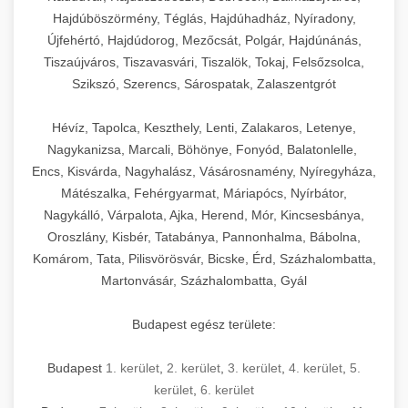
Hajdúböszörmény, Téglás, Hajdúhadház, Nyíradony,
Újfehértó, Hajdúdorog, Mezőcsát, Polgár, Hajdúnánás,
Tiszaújváros, Tiszavasvári, Tiszalök, Tokaj, Felsőzsolca,
Szikszó, Szerencs, Sárospatak, Zalaszentgrót
Hévíz, Tapolca, Keszthely, Lenti, Zalakaros, Letenye,
Nagykanizsa, Marcali, Böhönye, Fonyód, Balatonlelle,
Encs, Kisvárda, Nagyhalász, Vásárosnamény, Nyíregyháza,
Mátészalka, Fehérgyarmat, Máriapócs, Nyírbátor,
Nagykálló, Várpalota, Ajka, Herend, Mór, Kincsesbánya,
Oroszlány, Kisbér, Tatabánya, Pannonhalma, Bábolna,
Komárom, Tata, Pilisvörösvár, Bicske, Érd, Százhalombatta,
Martonvásár, Százhalombatta, Gyál
Budapest egész területe:
Budapest
1. kerület
,
2. kerület
,
3. kerület
,
4. kerület
,
5.
kerület
,
6. kerület