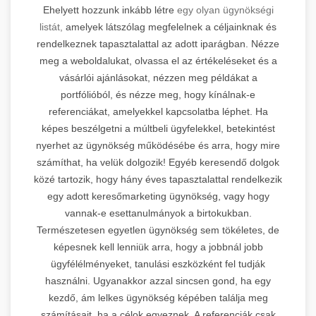
Ehelyett hozzunk inkább létre
egy olyan ügynökségi
listát,
amelyek látszólag megfelelnek a céljainknak és
rendelkeznek tapasztalattal az adott iparágban. Nézze
meg a weboldalukat, olvassa el az értékeléseket és a
vásárlói ajánlásokat, nézzen meg példákat a
portfólióból, és nézze meg, hogy kínálnak-e
referenciákat, amelyekkel kapcsolatba léphet. Ha
képes beszélgetni a múltbeli ügyfelekkel, betekintést
nyerhet az ügynökség működésébe és arra, hogy mire
számíthat, ha velük dolgozik! Egyéb keresendő dolgok
közé tartozik, hogy hány éves tapasztalattal rendelkezik
egy adott keresőmarketing ügynökség, vagy hogy
vannak-e esettanulmányok a birtokukban.
Természetesen egyetlen ügynökség sem tökéletes, de
képesnek kell lenniük arra, hogy a jobbnál jobb
ügyfélélményeket, tanulási eszközként fel tudják
használni. Ugyanakkor azzal sincsen gond, ha egy
kezdő, ám lelkes ügynökség képében találja meg
számításait, ha a célok egyeznek. A referenciák csak