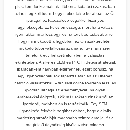
pluszként funkcionálnak. Ebben a kutatási szakaszban
azt is meg kell tudni, hogy működtek-e korábban az Ön
iparágához kapcsolódó cégekkel bizonyos
ügynökségek. Ez kulcsfontosságú, mert ha a válasz
igen, akkor már lesz egy kis hátterük és tudásuk arról,
hogy mi működött a legjobban az Ön szakterületén
működő többi vállalkozás számára, így máris szert
tehetünk egy helyzeti előnyben a választás
tekintetében. A sikeres SEM és PPC hirdetési stratégiák
iparáganként nagyban eltérhetnek, ezért bónusz, ha
egy ügynökségnek sok tapasztalata van az Önéhez
hasonló vállalatokkal. A tanulási görbe rövidebb lesz, és
gyorsan láthatja az eredményeket, ha olyan
emberekkel dolgozik, akik már sokat tudnak arról az
iparágról, melyben ön is tartózkodik. Egy SEM
ügynökség felvétele segíthet abban, hogy digitális
marketing stratégiáját magasabb szintre emelje, és a
megfelelő ügynökség kiválasztása mindezt