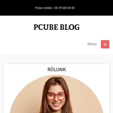
Hívjon minket: +36 70 629 06 90
Menü
RÓLUNK