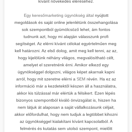
kívánt növekedés eléréséhez.
Egy keresőmarketing ügynökség által
nyújtott
megoldások és saját online jelenlétünk összehangolása
sok szempontból gyümölcsöző lehet, ám fontos
tudnunk azt, hogy mi alapján válasszunk profi
segítséget. Az elérni kívánt célokat egyértelműen meg
kell határozni. Az első dolog, amit meg kell tenni, az az,
hogy kijelölünk néhány világos, megvalósítható célt,
amelyet el szeretnénk érni. Amikor elkezd egy
ügynökséggel dolgozni, világos képet akarnak kapni
arról, hogy mit szeretne elérni a
SEM
révén. Ha ez az
információ már a kezdetektől készen áll a használatra,
akkor kis túlzással már elértük a félsikert. Ezen lépés
bizonyos szempontból kiváló önvizsgálat is, hiszen ha
nem látjuk át alaposan a saját vállalkozásunk céljait,
akkor előfordulhat, hogy nem tudjuk a legtöbbet kihozni
az ügynökséggel kialakítani kívánt kapcsolatból. A
felmérés és kutatás sem utolsó szempont, mielőtt