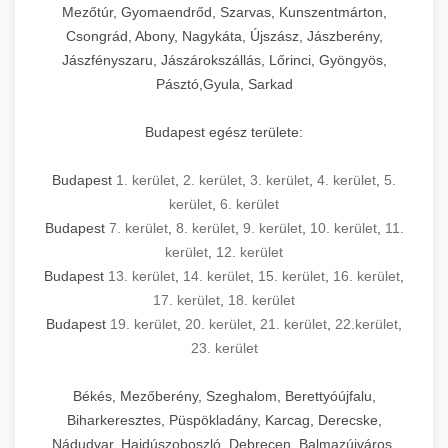
Mezőtúr, Gyomaendrőd, Szarvas, Kunszentmárton,
Csongrád, Abony, Nagykáta, Újszász, Jászberény,
Jászfényszaru, Jászárokszállás, Lőrinci, Gyöngyös,
Pásztó,Gyula, Sarkad
Budapest egész területe:
Budapest
1. kerület
,
2. kerület
,
3. kerület
,
4. kerület
,
5.
kerület
,
6. kerület
Budapest
7. kerület
,
8. kerület
,
9. kerület
,
10. kerület
,
11.
kerület
,
12. kerület
Budapest
13. kerület
,
14. kerület
,
15. kerület
,
16. kerület
,
17. kerület
,
18. kerület
Budapest
19. kerület
,
20. kerület
,
21. kerület
,
22.kerület
,
23. kerület
Békés, Mezőberény, Szeghalom, Berettyóújfalu,
Biharkeresztes, Püspökladány, Karcag, Derecske,
Nádudvar, Hajdúszoboszló, Debrecen, Balmazújváros,