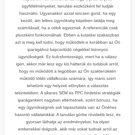
ügyfélélményeket, tanulási eszközként fel tudják
használni. Ugyanakkor azzal sincsen gond, ha egy
kezdő, ám lelkes ügynökség képében találja meg
számításait, ha a célok egyeznek. A referenciák csak
pluszként funkcionálnak. Ebben a kutatási szakaszban
azt is meg kell tudni, hogy működtek-e korábban az Ön
iparágához kapcsolódó cégekkel bizonyos
ügynökségek. Ez kulcsfontosságú, mert ha a válasz
igen, akkor már lesz egy kis hátterük és tudásuk arról,
hogy mi működött a legjobban az Ön szakterületén
működő többi vállalkozás számára, így máris szert
tehetünk egy helyzeti előnyben a választás
tekintetében. A sikeres SEM és PPC hirdetési stratégiák
iparáganként nagyban eltérhetnek, ezért bónusz, ha
egy ügynökségnek sok tapasztalata van az Önéhez
hasonló vállalatokkal. A tanulási görbe rövidebb lesz, és
gyorsan láthatja az eredményeket, ha olyan
emberekkel dolgozik, akik már sokat tudnak arról az