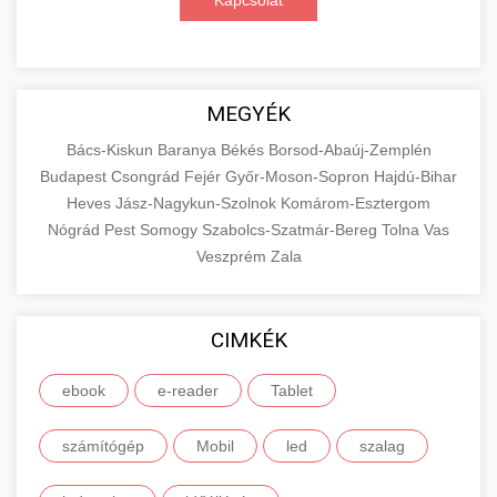
Kapcsolat
MEGYÉK
Bács-Kiskun
Baranya
Békés
Borsod-Abaúj-Zemplén
Budapest
Csongrád
Fejér
Győr-Moson-Sopron
Hajdú-Bihar
Heves
Jász-Nagykun-Szolnok
Komárom-Esztergom
Nógrád
Pest
Somogy
Szabolcs-Szatmár-Bereg
Tolna
Vas
Veszprém
Zala
CIMKÉK
ebook
e-reader
Tablet
számítógép
Mobil
led
szalag