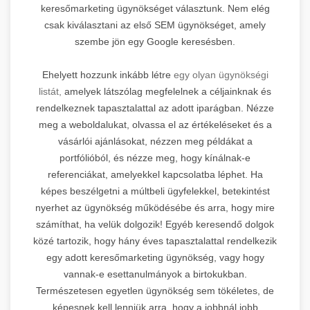
keresőmarketing ügynökséget választunk. Nem elég
csak kiválasztani az első SEM ügynökséget, amely
szembe jön egy Google keresésben.
Ehelyett hozzunk inkább létre
egy olyan ügynökségi
listát,
amelyek látszólag megfelelnek a céljainknak és
rendelkeznek tapasztalattal az adott iparágban. Nézze
meg a weboldalukat, olvassa el az értékeléseket és a
vásárlói ajánlásokat, nézzen meg példákat a
portfólióból, és nézze meg, hogy kínálnak-e
referenciákat, amelyekkel kapcsolatba léphet. Ha
képes beszélgetni a múltbeli ügyfelekkel, betekintést
nyerhet az ügynökség működésébe és arra, hogy mire
számíthat, ha velük dolgozik! Egyéb keresendő dolgok
közé tartozik, hogy hány éves tapasztalattal rendelkezik
egy adott keresőmarketing ügynökség, vagy hogy
vannak-e esettanulmányok a birtokukban.
Természetesen egyetlen ügynökség sem tökéletes, de
képesnek kell lenniük arra, hogy a jobbnál jobb