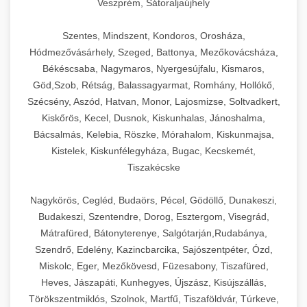
Veszprém, Sátoraljaújhely
Szentes, Mindszent, Kondoros, Orosháza,
Hódmezővásárhely, Szeged, Battonya, Mezőkovácsháza,
Békéscsaba, Nagymaros, Nyergesújfalu, Kismaros,
Göd,Szob, Rétság, Balassagyarmat, Romhány, Hollókő,
Szécsény, Aszód, Hatvan, Monor, Lajosmizse, Soltvadkert,
Kiskőrös, Kecel, Dusnok, Kiskunhalas, Jánoshalma,
Bácsalmás, Kelebia, Röszke, Mórahalom, Kiskunmajsa,
Kistelek, Kiskunfélegyháza, Bugac, Kecskemét,
Tiszakécske
Nagykörös, Cegléd, Budaörs, Pécel, Gödöllő, Dunakeszi,
Budakeszi, Szentendre, Dorog, Esztergom, Visegrád,
Mátrafüred, Bátonyterenye, Salgótarján,Rudabánya,
Szendrő, Edelény, Kazincbarcika, Sajószentpéter, Ózd,
Miskolc, Eger, Mezőkövesd, Füzesabony, Tiszafüred,
Heves, Jászapáti, Kunhegyes, Újszász, Kisújszállás,
Törökszentmiklós, Szolnok, Martfű, Tiszaföldvár, Túrkeve,