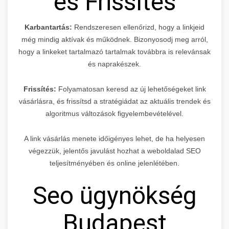
és Frissítés
Karbantartás:
Rendszeresen ellenőrizd, hogy a linkjeid
még mindig aktívak és működnek. Bizonyosodj meg arról,
hogy a linkeket tartalmazó tartalmak továbbra is relevánsak
és naprakészek.
Frissítés:
Folyamatosan keresd az új lehetőségeket link
vásárlásra, és frissítsd a stratégiádat az aktuális trendek és
algoritmus változások figyelembevételével.
A link vásárlás menete időigényes lehet, de ha helyesen
végezzük, jelentős javulást hozhat a weboldalad SEO
teljesítményében és online jelenlétében.
Seo ügynökség
Budapest