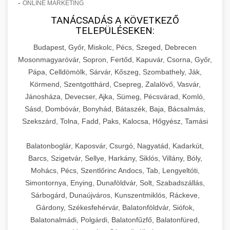
-
ONLINE MARKETING
TANÁCSADÁS A KÖVETKEZŐ
TELEPÜLÉSEKEN:
Budapest, Győr, Miskolc, Pécs, Szeged, Debrecen
Mosonmagyaróvár, Sopron, Fertőd, Kapuvár, Csorna, Győr,
Pápa, Celldömölk, Sárvár, Kőszeg, Szombathely, Ják,
Körmend, Szentgotthárd, Csepreg, Zalalövő, Vasvár,
Jánosháza, Devecser, Ajka, Sümeg, Pécsvárad, Komló,
Sásd, Dombóvár, Bonyhád, Bátaszék, Baja, Bácsalmás,
Szekszárd, Tolna, Fadd, Paks, Kalocsa, Hőgyész, Tamási
Balatonboglár, Kaposvár, Csurgó, Nagyatád, Kadarkút,
Barcs, Szigetvár, Sellye, Harkány, Siklós, Villány, Bóly,
Mohács, Pécs, Szentlőrinc Andocs, Tab, Lengyeltóti,
Simontornya, Enying, Dunaföldvár, Solt, Szabadszállás,
Sárbogárd, Dunaújváros, Kunszentmiklós, Ráckeve,
Gárdony, Székesfehérvár, Balatonföldvár, Siófok,
Balatonalmádi, Polgárdi, Balatonfűzfő, Balatonfüred,