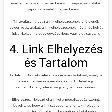
mailben, közösségi médián keresztül, vagy a weboldaluk
kapcsolatfelvételi űrlapján keresztül.
Tárgyalás:
Tárgyalj a link elhelyezésének feltételeiről,
beleértve az árakat, a link elhelyezésének módját és helyét
(pl. cikkekben, blogbejegyzésekben, vagy oldalsávban).
4. Link Elhelyezés
és Tartalom
Tartalom:
Biztosíts releváns és értékes tartalmat, amelybe
a linked természetesen illeszkedik. Ez lehet egy
vendégcikk, egy interjú, vagy egy termékértékelés.
Elhelyezés:
Helyezd el a linket a megállapodás szerint.
Ügyelj arra, hogy a link szövege (anchor text) releváns
legyen, és természetesen illeszkedjen a tartalomba.