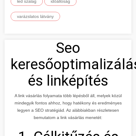
led szalag
időállóság
varázslatos látvány
Seo
keresőoptimalizálá
és linképítés
A link vásárlás folyamata több lépésből áll, melyek közül
mindegyik fontos ahhoz, hogy hatékony és eredményes
legyen a SEO stratégiád. Az alábbiakban részletesen
bemutatom a link vásárlás menetét: