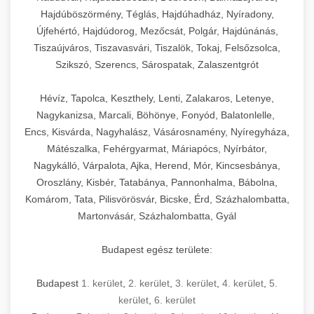
Hajdúböszörmény, Téglás, Hajdúhadház, Nyíradony,
Újfehértó, Hajdúdorog, Mezőcsát, Polgár, Hajdúnánás,
Tiszaújváros, Tiszavasvári, Tiszalök, Tokaj, Felsőzsolca,
Szikszó, Szerencs, Sárospatak, Zalaszentgrót
Hévíz, Tapolca, Keszthely, Lenti, Zalakaros, Letenye,
Nagykanizsa, Marcali, Böhönye, Fonyód, Balatonlelle,
Encs, Kisvárda, Nagyhalász, Vásárosnamény, Nyíregyháza,
Mátészalka, Fehérgyarmat, Máriapócs, Nyírbátor,
Nagykálló, Várpalota, Ajka, Herend, Mór, Kincsesbánya,
Oroszlány, Kisbér, Tatabánya, Pannonhalma, Bábolna,
Komárom, Tata, Pilisvörösvár, Bicske, Érd, Százhalombatta,
Martonvásár, Százhalombatta, Gyál
Budapest egész területe:
Budapest
1. kerület
,
2. kerület
,
3. kerület
,
4. kerület
,
5.
kerület
,
6. kerület