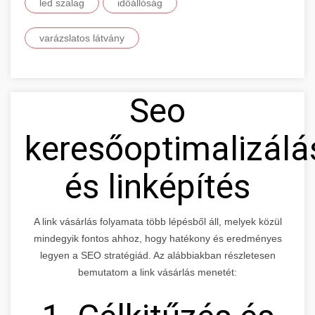
led szalag
időállóság
varázslatos látvány
Seo
keresőoptimalizálá
és linképítés
A link vásárlás folyamata több lépésből áll, melyek közül
mindegyik fontos ahhoz, hogy hatékony és eredményes
legyen a SEO stratégiád. Az alábbiakban részletesen
bemutatom a link vásárlás menetét: