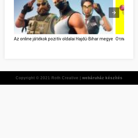
Az online játékok pozitív oldalai Hajdú-Bihar megye
Отличный в
Copyright © 2021
Roth Creative |
webáruház készítés