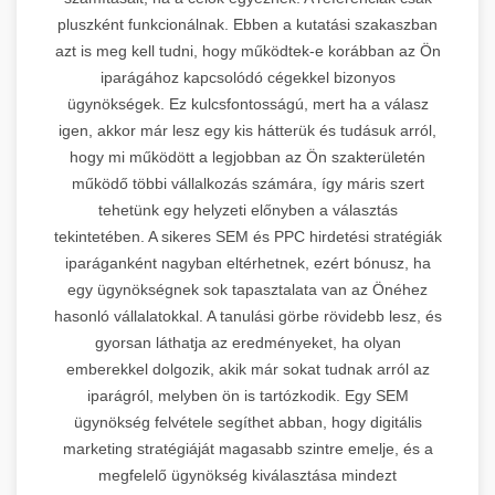
pluszként funkcionálnak. Ebben a kutatási szakaszban
azt is meg kell tudni, hogy működtek-e korábban az Ön
iparágához kapcsolódó cégekkel bizonyos
ügynökségek. Ez kulcsfontosságú, mert ha a válasz
igen, akkor már lesz egy kis hátterük és tudásuk arról,
hogy mi működött a legjobban az Ön szakterületén
működő többi vállalkozás számára, így máris szert
tehetünk egy helyzeti előnyben a választás
tekintetében. A sikeres SEM és PPC hirdetési stratégiák
iparáganként nagyban eltérhetnek, ezért bónusz, ha
egy ügynökségnek sok tapasztalata van az Önéhez
hasonló vállalatokkal. A tanulási görbe rövidebb lesz, és
gyorsan láthatja az eredményeket, ha olyan
emberekkel dolgozik, akik már sokat tudnak arról az
iparágról, melyben ön is tartózkodik. Egy SEM
ügynökség felvétele segíthet abban, hogy digitális
marketing stratégiáját magasabb szintre emelje, és a
megfelelő ügynökség kiválasztása mindezt