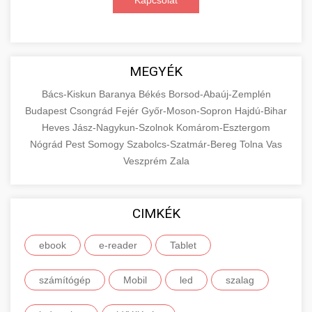
Kapcsolat
MEGYÉK
Bács-Kiskun
Baranya
Békés
Borsod-Abaúj-Zemplén
Budapest
Csongrád
Fejér
Győr-Moson-Sopron
Hajdú-Bihar
Heves
Jász-Nagykun-Szolnok
Komárom-Esztergom
Nógrád
Pest
Somogy
Szabolcs-Szatmár-Bereg
Tolna
Vas
Veszprém
Zala
CIMKÉK
ebook
e-reader
Tablet
számítógép
Mobil
led
szalag