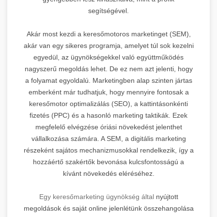
segítségével.
Akár most kezdi a keresőmotoros marketinget (SEM),
akár van egy sikeres programja, amelyet túl sok kezelni
egyedül, az ügynökségekkel való együttműködés
nagyszerű megoldás lehet. De ez nem azt jelenti, hogy
a folyamat egyoldalú. Marketingben alap szinten jártas
emberként már tudhatjuk, hogy mennyire fontosak a
keresőmotor optimalizálás (SEO), a kattintásonkénti
fizetés (PPC) és a hasonló marketing taktikák. Ezek
megfelelő elvégzése óriási növekedést jelenthet
vállalkozása számára. A SEM, a digitális marketing
részeként sajátos mechanizmusokkal rendelkezik, így a
hozzáértő szakértők bevonása kulcsfontosságú a
kívánt növekedés eléréséhez.
Egy keresőmarketing ügynökség által
nyújtott
megoldások és saját online jelenlétünk összehangolása