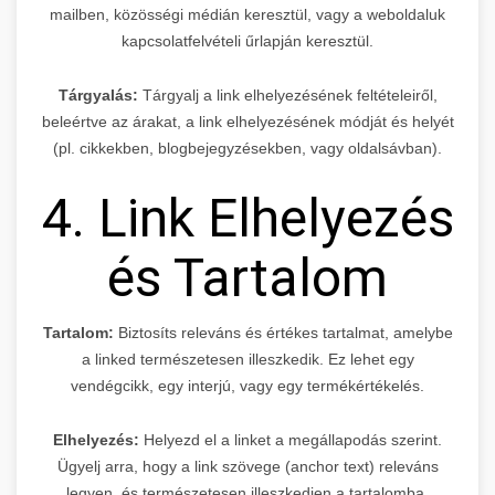
mailben, közösségi médián keresztül, vagy a weboldaluk
kapcsolatfelvételi űrlapján keresztül.
Tárgyalás:
Tárgyalj a link elhelyezésének feltételeiről,
beleértve az árakat, a link elhelyezésének módját és helyét
(pl. cikkekben, blogbejegyzésekben, vagy oldalsávban).
4. Link Elhelyezés
és Tartalom
Tartalom:
Biztosíts releváns és értékes tartalmat, amelybe
a linked természetesen illeszkedik. Ez lehet egy
vendégcikk, egy interjú, vagy egy termékértékelés.
Elhelyezés:
Helyezd el a linket a megállapodás szerint.
Ügyelj arra, hogy a link szövege (anchor text) releváns
legyen, és természetesen illeszkedjen a tartalomba.