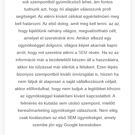
sok szempontból gyümölcsöző lehet, ám fontos
tudnunk azt, hogy mi alapján válasszunk profi
segítséget. Az elérni kívánt célokat egyértelműen meg
kell határozni. Az első dolog, amit meg kell tenni, az az,
hogy kijelölünk néhány világos, megvalósítható célt,
amelyet el szeretnénk érni. Amikor elkezd egy
ügynökséggel dolgozni, világos képet akarnak kapni
arról, hogy mit szeretne elérni a
SEM
révén. Ha ez az
információ már a kezdetektől készen áll a használatra,
akkor kis túlzással már elértük a félsikert. Ezen lépés
bizonyos szempontból kiváló önvizsgálat is, hiszen ha
nem látjuk át alaposan a saját vállalkozásunk céljait,
akkor előfordulhat, hogy nem tudjuk a legtöbbet kihozni
az ügynökséggel kialakítani kívánt kapcsolatból. A
felmérés és kutatás sem utolsó szempont, mielőtt
keresőmarketing ügynökséget választunk. Nem elég
csak kiválasztani az első SEM ügynökséget, amely
szembe jön egy Google keresésben.