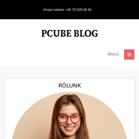
Hívjon minket: +36 70 629 06 90
Menü
RÓLUNK