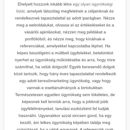
Ehelyett hozzunk inkább létre
egy olyan ügynökségi
listát,
amelyek látszólag megfelelnek a céljainknak és
rendelkeznek tapasztalattal az adott iparágban. Nézze
meg a weboldalukat, olvassa el az értékeléseket és a
vásárlói ajánlásokat, nézzen meg példákat a
portfólióból, és nézze meg, hogy kínálnak-e
referenciákat, amelyekkel kapcsolatba léphet. Ha
képes beszélgetni a múltbeli ügyfelekkel, betekintést
nyerhet az ügynökség működésébe és arra, hogy mire
számíthat, ha velük dolgozik! Egyéb keresendő dolgok
közé tartozik, hogy hány éves tapasztalattal rendelkezik
egy adott keresőmarketing ügynökség, vagy hogy
vannak-e esettanulmányok a birtokukban.
Természetesen egyetlen ügynökség sem tökéletes, de
képesnek kell lenniük arra, hogy a jobbnál jobb
ügyfélélményeket, tanulási eszközként fel tudják
használni. Ugyanakkor azzal sincsen gond, ha egy
kezdő, ám lelkes ügynökség képében találja meg
számításait, ha a célok egyeznek. A referenciák csak