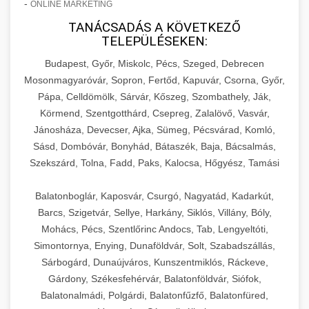
-
ONLINE MARKETING
TANÁCSADÁS A KÖVETKEZŐ
TELEPÜLÉSEKEN:
Budapest, Győr, Miskolc, Pécs, Szeged, Debrecen
Mosonmagyaróvár, Sopron, Fertőd, Kapuvár, Csorna, Győr,
Pápa, Celldömölk, Sárvár, Kőszeg, Szombathely, Ják,
Körmend, Szentgotthárd, Csepreg, Zalalövő, Vasvár,
Jánosháza, Devecser, Ajka, Sümeg, Pécsvárad, Komló,
Sásd, Dombóvár, Bonyhád, Bátaszék, Baja, Bácsalmás,
Szekszárd, Tolna, Fadd, Paks, Kalocsa, Hőgyész, Tamási
Balatonboglár, Kaposvár, Csurgó, Nagyatád, Kadarkút,
Barcs, Szigetvár, Sellye, Harkány, Siklós, Villány, Bóly,
Mohács, Pécs, Szentlőrinc Andocs, Tab, Lengyeltóti,
Simontornya, Enying, Dunaföldvár, Solt, Szabadszállás,
Sárbogárd, Dunaújváros, Kunszentmiklós, Ráckeve,
Gárdony, Székesfehérvár, Balatonföldvár, Siófok,
Balatonalmádi, Polgárdi, Balatonfűzfő, Balatonfüred,