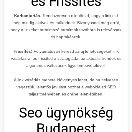
és Frissítés
Karbantartás:
Rendszeresen ellenőrizd, hogy a linkjeid
még mindig aktívak és működnek. Bizonyosodj meg arról,
hogy a linkeket tartalmazó tartalmak továbbra is relevánsak
és naprakészek.
Frissítés:
Folyamatosan keresd az új lehetőségeket link
vásárlásra, és frissítsd a stratégiádat az aktuális trendek és
algoritmus változások figyelembevételével.
A link vásárlás menete időigényes lehet, de ha helyesen
végezzük, jelentős javulást hozhat a weboldalad SEO
teljesítményében és online jelenlétében.
Seo ügynökség
Budapest