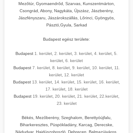
Mezőtúr, Gyomaendrőd, Szarvas, Kunszentmárton,
Csongrád, Abony, Nagykáta, Újszász, Jászberény,
Jászfényszaru, Jászárokszállás, Lőrinci, Gyöngyös,
Pásztó,Gyula, Sarkad
Budapest egész területe:
Budapest
1. kerület
,
2. kerület
,
3. kerület
,
4. kerület
,
5.
kerület
,
6. kerület
Budapest
7. kerület
,
8. kerület
,
9. kerület
,
10. kerület
,
11.
kerület
,
12. kerület
Budapest
13. kerület
,
14. kerület
,
15. kerület
,
16. kerület
,
17. kerület
,
18. kerület
Budapest
19. kerület
,
20. kerület
,
21. kerület
,
22.kerület
,
23. kerület
Békés, Mezőberény, Szeghalom, Berettyóújfalu,
Biharkeresztes, Püspökladány, Karcag, Derecske,
Nádudvar, Hajdúszoboszló, Debrecen, Balmazújváros,