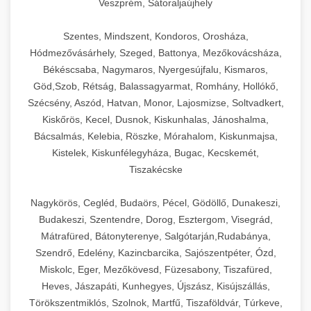
Veszprém, Sátoraljaújhely
Szentes, Mindszent, Kondoros, Orosháza,
Hódmezővásárhely, Szeged, Battonya, Mezőkovácsháza,
Békéscsaba, Nagymaros, Nyergesújfalu, Kismaros,
Göd,Szob, Rétság, Balassagyarmat, Romhány, Hollókő,
Szécsény, Aszód, Hatvan, Monor, Lajosmizse, Soltvadkert,
Kiskőrös, Kecel, Dusnok, Kiskunhalas, Jánoshalma,
Bácsalmás, Kelebia, Röszke, Mórahalom, Kiskunmajsa,
Kistelek, Kiskunfélegyháza, Bugac, Kecskemét,
Tiszakécske
Nagykörös, Cegléd, Budaörs, Pécel, Gödöllő, Dunakeszi,
Budakeszi, Szentendre, Dorog, Esztergom, Visegrád,
Mátrafüred, Bátonyterenye, Salgótarján,Rudabánya,
Szendrő, Edelény, Kazincbarcika, Sajószentpéter, Ózd,
Miskolc, Eger, Mezőkövesd, Füzesabony, Tiszafüred,
Heves, Jászapáti, Kunhegyes, Újszász, Kisújszállás,
Törökszentmiklós, Szolnok, Martfű, Tiszaföldvár, Túrkeve,