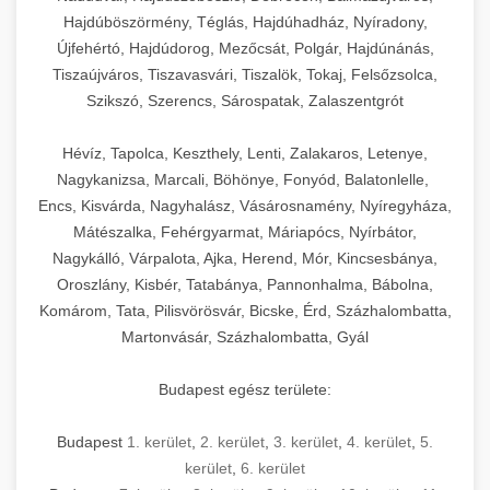
Hajdúböszörmény, Téglás, Hajdúhadház, Nyíradony,
Újfehértó, Hajdúdorog, Mezőcsát, Polgár, Hajdúnánás,
Tiszaújváros, Tiszavasvári, Tiszalök, Tokaj, Felsőzsolca,
Szikszó, Szerencs, Sárospatak, Zalaszentgrót
Hévíz, Tapolca, Keszthely, Lenti, Zalakaros, Letenye,
Nagykanizsa, Marcali, Böhönye, Fonyód, Balatonlelle,
Encs, Kisvárda, Nagyhalász, Vásárosnamény, Nyíregyháza,
Mátészalka, Fehérgyarmat, Máriapócs, Nyírbátor,
Nagykálló, Várpalota, Ajka, Herend, Mór, Kincsesbánya,
Oroszlány, Kisbér, Tatabánya, Pannonhalma, Bábolna,
Komárom, Tata, Pilisvörösvár, Bicske, Érd, Százhalombatta,
Martonvásár, Százhalombatta, Gyál
Budapest egész területe:
Budapest
1. kerület
,
2. kerület
,
3. kerület
,
4. kerület
,
5.
kerület
,
6. kerület