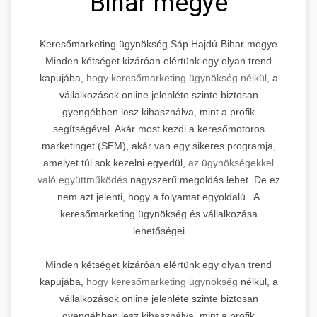
Bihar megye
Keresőmarketing ügynökség Sáp Hajdú-Bihar megye
Minden kétséget kizáróan elértünk egy olyan trend
kapujába,
hogy keresőmarketing ügynökség nélkül,
a
vállalkozások online jelenléte szinte biztosan
gyengébben lesz kihasználva, mint a profik
segítségével. Akár most kezdi a keresőmotoros
marketinget (SEM), akár van egy sikeres programja,
amelyet túl sok kezelni egyedül,
az ügynökségekkel
való együttműködés
nagyszerű megoldás lehet. De ez
nem azt jelenti, hogy a folyamat egyoldalú. A
keresőmarketing ügynökség és vállalkozása
lehetőségei
Minden kétséget kizáróan elértünk egy olyan trend
kapujába,
hogy keresőmarketing ügynökség
nélkül, a
vállalkozások online jelenléte szinte biztosan
gyengébben lesz kihasználva, mint a profik