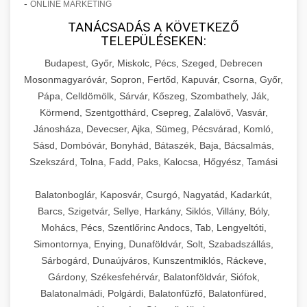
-
ONLINE MARKETING
TANÁCSADÁS A KÖVETKEZŐ
TELEPÜLÉSEKEN:
Budapest, Győr, Miskolc, Pécs, Szeged, Debrecen
Mosonmagyaróvár, Sopron, Fertőd, Kapuvár, Csorna, Győr,
Pápa, Celldömölk, Sárvár, Kőszeg, Szombathely, Ják,
Körmend, Szentgotthárd, Csepreg, Zalalövő, Vasvár,
Jánosháza, Devecser, Ajka, Sümeg, Pécsvárad, Komló,
Sásd, Dombóvár, Bonyhád, Bátaszék, Baja, Bácsalmás,
Szekszárd, Tolna, Fadd, Paks, Kalocsa, Hőgyész, Tamási
Balatonboglár, Kaposvár, Csurgó, Nagyatád, Kadarkút,
Barcs, Szigetvár, Sellye, Harkány, Siklós, Villány, Bóly,
Mohács, Pécs, Szentlőrinc Andocs, Tab, Lengyeltóti,
Simontornya, Enying, Dunaföldvár, Solt, Szabadszállás,
Sárbogárd, Dunaújváros, Kunszentmiklós, Ráckeve,
Gárdony, Székesfehérvár, Balatonföldvár, Siófok,
Balatonalmádi, Polgárdi, Balatonfűzfő, Balatonfüred,