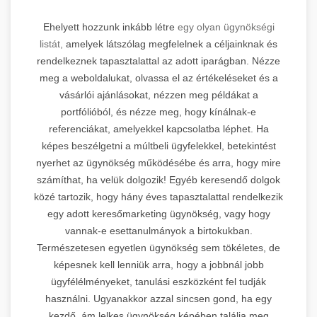
Ehelyett hozzunk inkább létre
egy olyan ügynökségi
listát,
amelyek látszólag megfelelnek a céljainknak és
rendelkeznek tapasztalattal az adott iparágban. Nézze
meg a weboldalukat, olvassa el az értékeléseket és a
vásárlói ajánlásokat, nézzen meg példákat a
portfólióból, és nézze meg, hogy kínálnak-e
referenciákat, amelyekkel kapcsolatba léphet. Ha
képes beszélgetni a múltbeli ügyfelekkel, betekintést
nyerhet az ügynökség működésébe és arra, hogy mire
számíthat, ha velük dolgozik! Egyéb keresendő dolgok
közé tartozik, hogy hány éves tapasztalattal rendelkezik
egy adott keresőmarketing ügynökség, vagy hogy
vannak-e esettanulmányok a birtokukban.
Természetesen egyetlen ügynökség sem tökéletes, de
képesnek kell lenniük arra, hogy a jobbnál jobb
ügyfélélményeket, tanulási eszközként fel tudják
használni. Ugyanakkor azzal sincsen gond, ha egy
kezdő, ám lelkes ügynökség képében találja meg