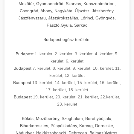
Mezőtúr, Gyomaendrőd, Szarvas, Kunszentmárton,
Csongrád, Abony, Nagykáta, Újszász, Jászberény,
Jászfényszaru, Jászárokszállás, Lőrinci, Gyöngyös,
Pásztó,Gyula, Sarkad
Budapest egész területe:
Budapest
1. kerület
,
2. kerület
,
3. kerület
,
4. kerület
,
5.
kerület
,
6. kerület
Budapest
7. kerület
,
8. kerület
,
9. kerület
,
10. kerület
,
11.
kerület
,
12. kerület
Budapest
13. kerület
,
14. kerület
,
15. kerület
,
16. kerület
,
17. kerület
,
18. kerület
Budapest
19. kerület
,
20. kerület
,
21. kerület
,
22.kerület
,
23. kerület
Békés, Mezőberény, Szeghalom, Berettyóújfalu,
Biharkeresztes, Püspökladány, Karcag, Derecske,
Nádudvar, Hajdúszoboszló, Debrecen, Balmazújváros,