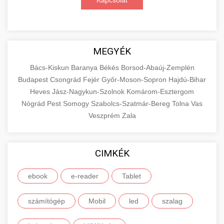
Kapcsolat
MEGYÉK
Bács-Kiskun
Baranya
Békés
Borsod-Abaúj-Zemplén
Budapest
Csongrád
Fejér
Győr-Moson-Sopron
Hajdú-Bihar
Heves
Jász-Nagykun-Szolnok
Komárom-Esztergom
Nógrád
Pest
Somogy
Szabolcs-Szatmár-Bereg
Tolna
Vas
Veszprém
Zala
CIMKÉK
ebook
e-reader
Tablet
számítógép
Mobil
led
szalag