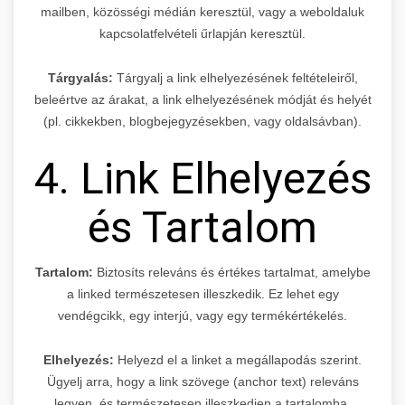
mailben, közösségi médián keresztül, vagy a weboldaluk
kapcsolatfelvételi űrlapján keresztül.
Tárgyalás:
Tárgyalj a link elhelyezésének feltételeiről,
beleértve az árakat, a link elhelyezésének módját és helyét
(pl. cikkekben, blogbejegyzésekben, vagy oldalsávban).
4. Link Elhelyezés
és Tartalom
Tartalom:
Biztosíts releváns és értékes tartalmat, amelybe
a linked természetesen illeszkedik. Ez lehet egy
vendégcikk, egy interjú, vagy egy termékértékelés.
Elhelyezés:
Helyezd el a linket a megállapodás szerint.
Ügyelj arra, hogy a link szövege (anchor text) releváns
legyen, és természetesen illeszkedjen a tartalomba.