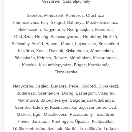
Veszprém, Sátoraljaújhely
Szentes, Mindszent, Kondoros, Orosháza,
Hódmezővásárhely, Szeged, Battonya, Mezőkovácsháza,
Békéscsaba, Nagymaros, Nyergesújfalu, Kismaros,
Göd,Szob, Rétság, Balassagyarmat, Romhány, Hollókő,
Szécsény, Aszód, Hatvan, Monor, Lajosmizse, Soltvadkert,
Kiskőrös, Kecel, Dusnok, Kiskunhalas, Jánoshalma,
Bácsalmás, Kelebia, Röszke, Mórahalom, Kiskunmajsa,
Kistelek, Kiskunfélegyháza, Bugac, Kecskemét,
Tiszakécske
Nagykörös, Cegléd, Budaörs, Pécel, Gödöllő, Dunakeszi,
Budakeszi, Szentendre, Dorog, Esztergom, Visegrád,
Mátrafüred, Bátonyterenye, Salgótarján,Rudabánya,
Szendrő, Edelény, Kazincbarcika, Sajószentpéter, Ózd,
Miskolc, Eger, Mezőkövesd, Füzesabony, Tiszafüred,
Heves, Jászapáti, Kunhegyes, Újszász, Kisújszállás,
Törökszentmiklós, Szolnok, Martfű, Tiszaföldvár, Túrkeve,