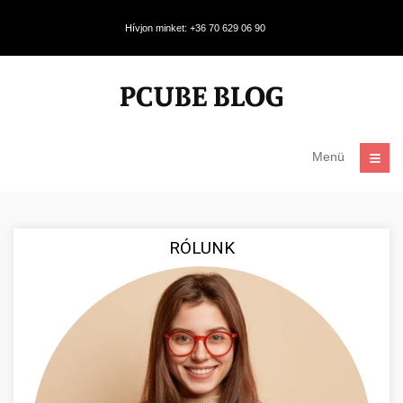
Hívjon minket: +36 70 629 06 90
Menü
RÓLUNK