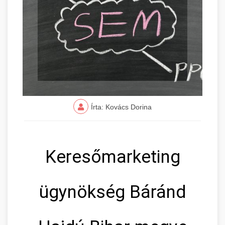
Írta: Kovács Dorina
Keresőmarketing
ügynökség Báránd