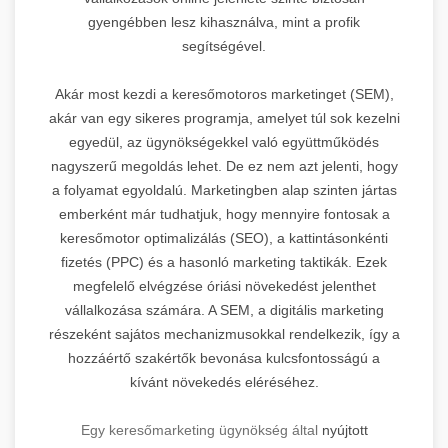
gyengébben lesz kihasználva, mint a profik
segítségével.
Akár most kezdi a keresőmotoros marketinget (SEM),
akár van egy sikeres programja, amelyet túl sok kezelni
egyedül, az ügynökségekkel való együttműködés
nagyszerű megoldás lehet. De ez nem azt jelenti, hogy
a folyamat egyoldalú. Marketingben alap szinten jártas
emberként már tudhatjuk, hogy mennyire fontosak a
keresőmotor optimalizálás (SEO), a kattintásonkénti
fizetés (PPC) és a hasonló marketing taktikák. Ezek
megfelelő elvégzése óriási növekedést jelenthet
vállalkozása számára. A SEM, a digitális marketing
részeként sajátos mechanizmusokkal rendelkezik, így a
hozzáértő szakértők bevonása kulcsfontosságú a
kívánt növekedés eléréséhez.
Egy keresőmarketing ügynökség által
nyújtott