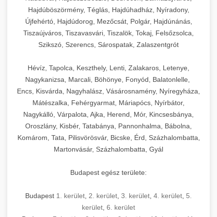
Hajdúböszörmény, Téglás, Hajdúhadház, Nyíradony,
Újfehértó, Hajdúdorog, Mezőcsát, Polgár, Hajdúnánás,
Tiszaújváros, Tiszavasvári, Tiszalök, Tokaj, Felsőzsolca,
Szikszó, Szerencs, Sárospatak, Zalaszentgrót
Hévíz, Tapolca, Keszthely, Lenti, Zalakaros, Letenye,
Nagykanizsa, Marcali, Böhönye, Fonyód, Balatonlelle,
Encs, Kisvárda, Nagyhalász, Vásárosnamény, Nyíregyháza,
Mátészalka, Fehérgyarmat, Máriapócs, Nyírbátor,
Nagykálló, Várpalota, Ajka, Herend, Mór, Kincsesbánya,
Oroszlány, Kisbér, Tatabánya, Pannonhalma, Bábolna,
Komárom, Tata, Pilisvörösvár, Bicske, Érd, Százhalombatta,
Martonvásár, Százhalombatta, Gyál
Budapest egész területe:
Budapest
1. kerület
,
2. kerület
,
3. kerület
,
4. kerület
,
5.
kerület
,
6. kerület