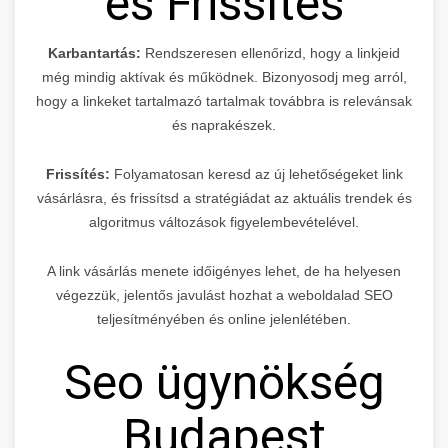
és Frissítés
Karbantartás:
Rendszeresen ellenőrizd, hogy a linkjeid
még mindig aktívak és működnek. Bizonyosodj meg arról,
hogy a linkeket tartalmazó tartalmak továbbra is relevánsak
és naprakészek.
Frissítés:
Folyamatosan keresd az új lehetőségeket link
vásárlásra, és frissítsd a stratégiádat az aktuális trendek és
algoritmus változások figyelembevételével.
A link vásárlás menete időigényes lehet, de ha helyesen
végezzük, jelentős javulást hozhat a weboldalad SEO
teljesítményében és online jelenlétében.
Seo ügynökség
Budapest