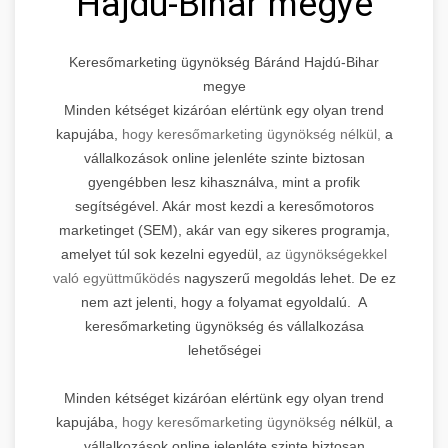
Hajdú-Bihar megye
Keresőmarketing ügynökség Báránd Hajdú-Bihar
megye
Minden kétséget kizáróan elértünk egy olyan trend
kapujába,
hogy keresőmarketing ügynökség nélkül,
a
vállalkozások online jelenléte szinte biztosan
gyengébben lesz kihasználva, mint a profik
segítségével. Akár most kezdi a keresőmotoros
marketinget (SEM), akár van egy sikeres programja,
amelyet túl sok kezelni egyedül,
az ügynökségekkel
való együttműködés
nagyszerű megoldás lehet. De ez
nem azt jelenti, hogy a folyamat egyoldalú. A
keresőmarketing ügynökség és vállalkozása
lehetőségei
Minden kétséget kizáróan elértünk egy olyan trend
kapujába,
hogy keresőmarketing ügynökség
nélkül, a
vállalkozások online jelenléte szinte biztosan