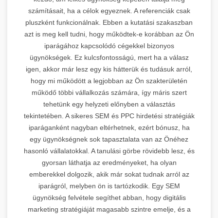
számításait, ha a célok egyeznek. A referenciák csak
pluszként funkcionálnak. Ebben a kutatási szakaszban
azt is meg kell tudni, hogy működtek-e korábban az Ön
iparágához kapcsolódó cégekkel bizonyos
ügynökségek. Ez kulcsfontosságú, mert ha a válasz
igen, akkor már lesz egy kis hátterük és tudásuk arról,
hogy mi működött a legjobban az Ön szakterületén
működő többi vállalkozás számára, így máris szert
tehetünk egy helyzeti előnyben a választás
tekintetében. A sikeres SEM és PPC hirdetési stratégiák
iparáganként nagyban eltérhetnek, ezért bónusz, ha
egy ügynökségnek sok tapasztalata van az Önéhez
hasonló vállalatokkal. A tanulási görbe rövidebb lesz, és
gyorsan láthatja az eredményeket, ha olyan
emberekkel dolgozik, akik már sokat tudnak arról az
iparágról, melyben ön is tartózkodik. Egy SEM
ügynökség felvétele segíthet abban, hogy digitális
marketing stratégiáját magasabb szintre emelje, és a