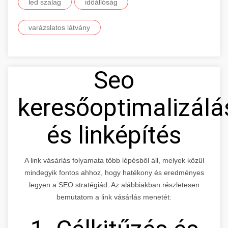
led szalag
időállóság
varázslatos látvány
Seo
keresőoptimalizálá
és linképítés
A link vásárlás folyamata több lépésből áll, melyek közül
mindegyik fontos ahhoz, hogy hatékony és eredményes
legyen a SEO stratégiád. Az alábbiakban részletesen
bemutatom a link vásárlás menetét: