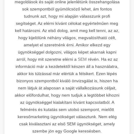
megoldások és saját online jelenlétünk összehangolása
sok szempontból gyümölcsöző lehet, ám fontos
tudnunk azt, hogy mi alapján válasszunk profi
segítséget. Az elérni kívánt célokat egyértelműen meg
kell határozni. Az első dolog, amit meg kell tenni, az az,
hogy kijelölünk néhány világos, megvalósítható célt,
amelyet el szeretnénk érni. Amikor elkezd egy
ügynökséggel dolgozni, világos képet akarnak kapni
arról, hogy mit szeretne elérni a
SEM
révén. Ha ez az
információ már a kezdetektől készen áll a használatra,
akkor kis túlzással már elértük a félsikert. Ezen lépés
bizonyos szempontból kiváló önvizsgálat is, hiszen ha
nem látjuk át alaposan a saját vállalkozásunk céljait,
akkor előfordulhat, hogy nem tudjuk a legtöbbet kihozni
az ügynökséggel kialakítani kívánt kapcsolatból. A
felmérés és kutatás sem utolsó szempont, mielőtt
keresőmarketing ügynökséget választunk. Nem elég
csak kiválasztani az első SEM ügynökséget, amely
szembe jön egy Google keresésben.