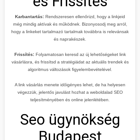
és Frissítés
Karbantartás:
Rendszeresen ellenőrizd, hogy a linkjeid
még mindig aktívak és működnek. Bizonyosodj meg arról,
hogy a linkeket tartalmazó tartalmak továbbra is relevánsak
és naprakészek.
Frissítés:
Folyamatosan keresd az új lehetőségeket link
vásárlásra, és frissítsd a stratégiádat az aktuális trendek és
algoritmus változások figyelembevételével.
A link vásárlás menete időigényes lehet, de ha helyesen
végezzük, jelentős javulást hozhat a weboldalad SEO
teljesítményében és online jelenlétében.
Seo ügynökség
Budapest