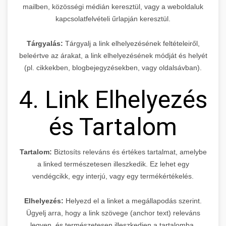
mailben, közösségi médián keresztül, vagy a weboldaluk
kapcsolatfelvételi űrlapján keresztül.
Tárgyalás:
Tárgyalj a link elhelyezésének feltételeiről,
beleértve az árakat, a link elhelyezésének módját és helyét
(pl. cikkekben, blogbejegyzésekben, vagy oldalsávban).
4. Link Elhelyezés
és Tartalom
Tartalom:
Biztosíts releváns és értékes tartalmat, amelybe
a linked természetesen illeszkedik. Ez lehet egy
vendégcikk, egy interjú, vagy egy termékértékelés.
Elhelyezés:
Helyezd el a linket a megállapodás szerint.
Ügyelj arra, hogy a link szövege (anchor text) releváns
legyen, és természetesen illeszkedjen a tartalomba.