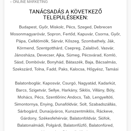
-
ONLINE MARKETING
TANÁCSADÁS A KÖVETKEZŐ
TELEPÜLÉSEKEN:
Budapest, Győr, Miskolc, Pécs, Szeged, Debrecen
Mosonmagyaróvár, Sopron, Fertőd, Kapuvár, Csorna, Győr,
Pápa, Celldömölk, Sárvár, Kőszeg, Szombathely, Ják,
Körmend, Szentgotthárd, Csepreg, Zalalövő, Vasvár,
Jánosháza, Devecser, Ajka, Sümeg, Pécsvárad, Komló,
Sásd, Dombóvár, Bonyhád, Bátaszék, Baja, Bácsalmás,
Szekszárd, Tolna, Fadd, Paks, Kalocsa, Hőgyész, Tamási
Balatonboglár, Kaposvár, Csurgó, Nagyatád, Kadarkút,
Barcs, Szigetvár, Sellye, Harkány, Siklós, Villány, Bóly,
Mohács, Pécs, Szentlőrinc Andocs, Tab, Lengyeltóti,
Simontornya, Enying, Dunaföldvár, Solt, Szabadszállás,
Sárbogárd, Dunaújváros, Kunszentmiklós, Ráckeve,
Gárdony, Székesfehérvár, Balatonföldvár, Siófok,
Balatonalmádi, Polgárdi, Balatonfűzfő, Balatonfüred,