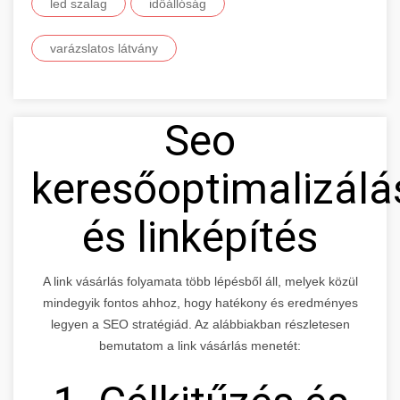
led szalag
időállóság
varázslatos látvány
Seo
keresőoptimalizálá
és linképítés
A link vásárlás folyamata több lépésből áll, melyek közül
mindegyik fontos ahhoz, hogy hatékony és eredményes
legyen a SEO stratégiád. Az alábbiakban részletesen
bemutatom a link vásárlás menetét: