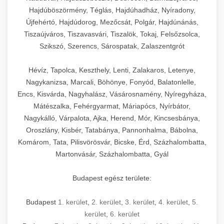
Hajdúböszörmény, Téglás, Hajdúhadház, Nyíradony,
Újfehértó, Hajdúdorog, Mezőcsát, Polgár, Hajdúnánás,
Tiszaújváros, Tiszavasvári, Tiszalök, Tokaj, Felsőzsolca,
Szikszó, Szerencs, Sárospatak, Zalaszentgrót
Hévíz, Tapolca, Keszthely, Lenti, Zalakaros, Letenye,
Nagykanizsa, Marcali, Böhönye, Fonyód, Balatonlelle,
Encs, Kisvárda, Nagyhalász, Vásárosnamény, Nyíregyháza,
Mátészalka, Fehérgyarmat, Máriapócs, Nyírbátor,
Nagykálló, Várpalota, Ajka, Herend, Mór, Kincsesbánya,
Oroszlány, Kisbér, Tatabánya, Pannonhalma, Bábolna,
Komárom, Tata, Pilisvörösvár, Bicske, Érd, Százhalombatta,
Martonvásár, Százhalombatta, Gyál
Budapest egész területe:
Budapest
1. kerület
,
2. kerület
,
3. kerület
,
4. kerület
,
5.
kerület
,
6. kerület