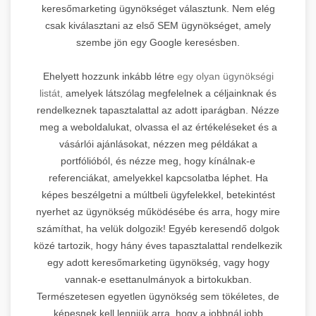
keresőmarketing ügynökséget választunk. Nem elég
csak kiválasztani az első SEM ügynökséget, amely
szembe jön egy Google keresésben.
Ehelyett hozzunk inkább létre
egy olyan ügynökségi
listát,
amelyek látszólag megfelelnek a céljainknak és
rendelkeznek tapasztalattal az adott iparágban. Nézze
meg a weboldalukat, olvassa el az értékeléseket és a
vásárlói ajánlásokat, nézzen meg példákat a
portfólióból, és nézze meg, hogy kínálnak-e
referenciákat, amelyekkel kapcsolatba léphet. Ha
képes beszélgetni a múltbeli ügyfelekkel, betekintést
nyerhet az ügynökség működésébe és arra, hogy mire
számíthat, ha velük dolgozik! Egyéb keresendő dolgok
közé tartozik, hogy hány éves tapasztalattal rendelkezik
egy adott keresőmarketing ügynökség, vagy hogy
vannak-e esettanulmányok a birtokukban.
Természetesen egyetlen ügynökség sem tökéletes, de
képesnek kell lenniük arra, hogy a jobbnál jobb