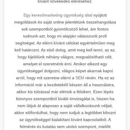
kívánt növekedés eléréséhez.
Egy keresőmarketing ügynökség által
nyújtott
megoldások és saját online jelenlétünk összehangolása
sok szempontból gyümölcsöző lehet, ám fontos
tudnunk azt, hogy mi alapján válasszunk profi
segítséget. Az elérni kívánt célokat egyértelműen meg
kell határozni. Az első dolog, amit meg kell tenni, az az,
hogy kijelölünk néhány világos, megvalósítható célt,
amelyet el szeretnénk érni. Amikor elkezd egy
ügynökséggel dolgozni, világos képet akarnak kapni
arról, hogy mit szeretne elérni a
SEM
révén. Ha ez az
információ már a kezdetektől készen áll a használatra,
akkor kis túlzással már elértük a félsikert. Ezen lépés
bizonyos szempontból kiváló önvizsgálat is, hiszen ha
nem látjuk át alaposan a saját vállalkozásunk céljait,
akkor előfordulhat, hogy nem tudjuk a legtöbbet kihozni
az ügynökséggel kialakítani kívánt kapcsolatból. A
felmérés és kutatás sem utolsó szempont, mielőtt