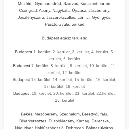
Mezőtúr, Gyomaendrőd, Szarvas, Kunszentmárton,
Csongrád, Abony, Nagykáta, Újszász, Jászberény,
Jászfényszaru, Jászárokszállás, Lőrinci, Gyöngyös,
Pásztó,Gyula, Sarkad
Budapest egész területe:
Budapest
1. kerület
,
2. kerület
,
3. kerület
,
4. kerület
,
5.
kerület
,
6. kerület
Budapest
7. kerület
,
8. kerület
,
9. kerület
,
10. kerület
,
11.
kerület
,
12. kerület
Budapest
13. kerület
,
14. kerület
,
15. kerület
,
16. kerület
,
17. kerület
,
18. kerület
Budapest
19. kerület
,
20. kerület
,
21. kerület
,
22.kerület
,
23. kerület
Békés, Mezőberény, Szeghalom, Berettyóújfalu,
Biharkeresztes, Püspökladány, Karcag, Derecske,
Nádudvar, Hajdúszoboszló, Debrecen, Balmazújváros,