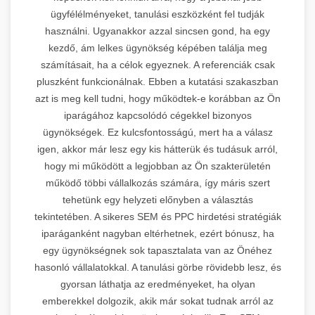
ügyfélélményeket, tanulási eszközként fel tudják
használni. Ugyanakkor azzal sincsen gond, ha egy
kezdő, ám lelkes ügynökség képében találja meg
számításait, ha a célok egyeznek. A referenciák csak
pluszként funkcionálnak. Ebben a kutatási szakaszban
azt is meg kell tudni, hogy működtek-e korábban az Ön
iparágához kapcsolódó cégekkel bizonyos
ügynökségek. Ez kulcsfontosságú, mert ha a válasz
igen, akkor már lesz egy kis hátterük és tudásuk arról,
hogy mi működött a legjobban az Ön szakterületén
működő többi vállalkozás számára, így máris szert
tehetünk egy helyzeti előnyben a választás
tekintetében. A sikeres SEM és PPC hirdetési stratégiák
iparáganként nagyban eltérhetnek, ezért bónusz, ha
egy ügynökségnek sok tapasztalata van az Önéhez
hasonló vállalatokkal. A tanulási görbe rövidebb lesz, és
gyorsan láthatja az eredményeket, ha olyan
emberekkel dolgozik, akik már sokat tudnak arról az