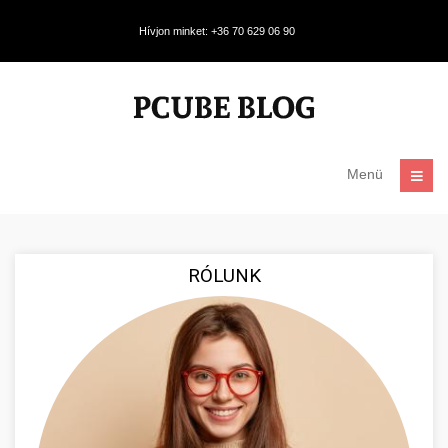
Hívjon minket: +36 70 629 06 90
Menü
RÓLUNK