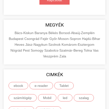
Kapcsolat
MEGYÉK
Bács-Kiskun
Baranya
Békés
Borsod-Abaúj-Zemplén
Budapest
Csongrád
Fejér
Győr-Moson-Sopron
Hajdú-Bihar
Heves
Jász-Nagykun-Szolnok
Komárom-Esztergom
Nógrád
Pest
Somogy
Szabolcs-Szatmár-Bereg
Tolna
Vas
Veszprém
Zala
CIMKÉK
ebook
e-reader
Tablet
számítógép
Mobil
led
szalag