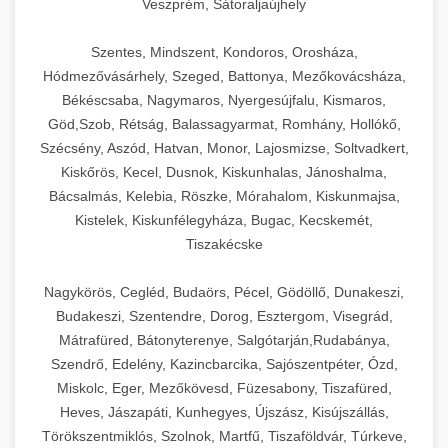
Veszprém, Sátoraljaújhely
Szentes, Mindszent, Kondoros, Orosháza,
Hódmezővásárhely, Szeged, Battonya, Mezőkovácsháza,
Békéscsaba, Nagymaros, Nyergesújfalu, Kismaros,
Göd,Szob, Rétság, Balassagyarmat, Romhány, Hollókő,
Szécsény, Aszód, Hatvan, Monor, Lajosmizse, Soltvadkert,
Kiskőrös, Kecel, Dusnok, Kiskunhalas, Jánoshalma,
Bácsalmás, Kelebia, Röszke, Mórahalom, Kiskunmajsa,
Kistelek, Kiskunfélegyháza, Bugac, Kecskemét,
Tiszakécske
Nagykörös, Cegléd, Budaörs, Pécel, Gödöllő, Dunakeszi,
Budakeszi, Szentendre, Dorog, Esztergom, Visegrád,
Mátrafüred, Bátonyterenye, Salgótarján,Rudabánya,
Szendrő, Edelény, Kazincbarcika, Sajószentpéter, Ózd,
Miskolc, Eger, Mezőkövesd, Füzesabony, Tiszafüred,
Heves, Jászapáti, Kunhegyes, Újszász, Kisújszállás,
Törökszentmiklós, Szolnok, Martfű, Tiszaföldvár, Túrkeve,