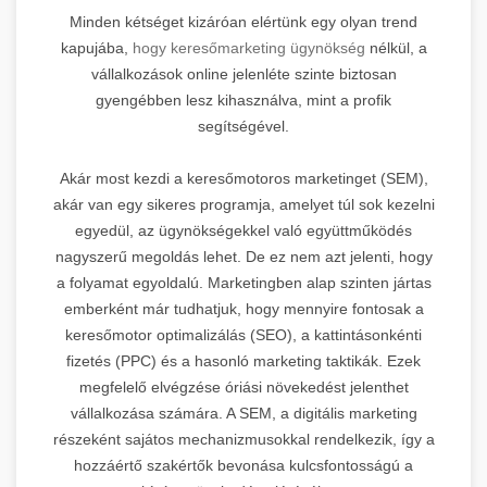
Minden kétséget kizáróan elértünk egy olyan trend
kapujába,
hogy keresőmarketing ügynökség
nélkül, a
vállalkozások online jelenléte szinte biztosan
gyengébben lesz kihasználva, mint a profik
segítségével.
Akár most kezdi a keresőmotoros marketinget (SEM),
akár van egy sikeres programja, amelyet túl sok kezelni
egyedül, az ügynökségekkel való együttműködés
nagyszerű megoldás lehet. De ez nem azt jelenti, hogy
a folyamat egyoldalú. Marketingben alap szinten jártas
emberként már tudhatjuk, hogy mennyire fontosak a
keresőmotor optimalizálás (SEO), a kattintásonkénti
fizetés (PPC) és a hasonló marketing taktikák. Ezek
megfelelő elvégzése óriási növekedést jelenthet
vállalkozása számára. A SEM, a digitális marketing
részeként sajátos mechanizmusokkal rendelkezik, így a
hozzáértő szakértők bevonása kulcsfontosságú a