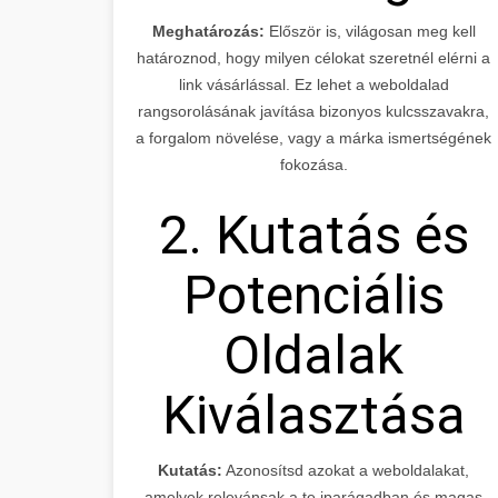
Meghatározás:
Először is, világosan meg kell
határoznod, hogy milyen célokat szeretnél elérni a
link vásárlással. Ez lehet a weboldalad
rangsorolásának javítása bizonyos kulcsszavakra,
a forgalom növelése, vagy a márka ismertségének
fokozása.
2. Kutatás és
Potenciális
Oldalak
Kiválasztása
Kutatás:
Azonosítsd azokat a weboldalakat,
amelyek relevánsak a te iparágadban és magas