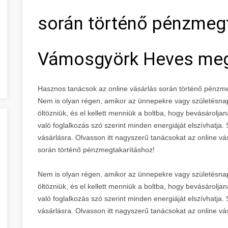
során történő pénzmegt
Vámosgyörk Heves me
Hasznos tanácsok az online vásárlás során történő pénz
Nem is olyan régen, amikor az ünnepekre vagy születésnap
öltözniük, és el kellett menniük a boltba, hogy bevásárolja
való foglalkozás szó szerint minden energiáját elszívhatja
vásárlásra. Olvasson itt nagyszerű tanácsokat az online v
során történő pénzmegtakarításhoz!
Nem is olyan régen, amikor az ünnepekre vagy születésnap
öltözniük, és el kellett menniük a boltba, hogy bevásárolja
való foglalkozás szó szerint minden energiáját elszívhatja
vásárlásra. Olvasson itt nagyszerű tanácsokat az online vá