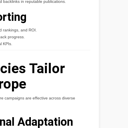
backlinks in reputable publications.
orting
d rankings, and ROI.
rack progress.
l KPIs.
ies Tailor
urope
e campaigns are effective across diverse
onal Adaptation