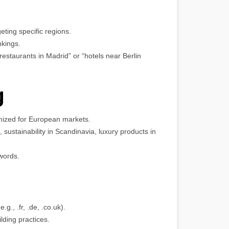
ting specific regions.
nkings.
 restaurants in Madrid” or “hotels near Berlin
g
imized for European markets.
., sustainability in Scandinavia, luxury products in
words.
., .fr, .de, .co.uk).
lding practices.