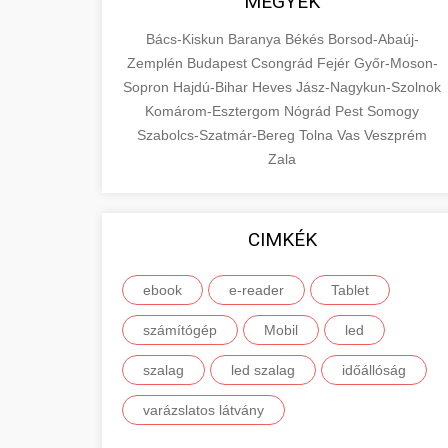
MEGYÉK
Bács-Kiskun
Baranya
Békés
Borsod-Abaúj-
Zemplén
Budapest
Csongrád
Fejér
Győr-Moson-
Sopron
Hajdú-Bihar
Heves
Jász-Nagykun-Szolnok
Komárom-Esztergom
Nógrád
Pest
Somogy
Szabolcs-Szatmár-Bereg
Tolna
Vas
Veszprém
Zala
CIMKÉK
ebook
e-reader
Tablet
számítógép
Mobil
led
szalag
led szalag
időállóság
varázslatos látvány