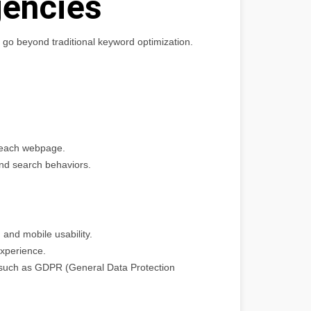
encies
 go beyond traditional keyword optimization.
f each webpage.
 and search behaviors.
 and mobile usability.
experience.
, such as GDPR (General Data Protection