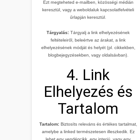
Ezt megteheted e-mailben, közösségi médián
keresztül, vagy a weboldaluk kapcsolatfelvételi
űrlapján keresztül.
Tárgyalás:
Tárgyalj a link elhelyezésének
feltételeiről, beleértve az árakat, a link
elhelyezésének módját és helyét (pl. cikkekben,
blogbejegyzésekben, vagy oldalsávban).
4. Link
Elhelyezés és
Tartalom
Tartalom:
Biztosíts releváns és értékes tartalmat,
amelybe a linked természetesen illeszkedik. Ez
lehet egy vendégcikk, egy interjú, vagy egy