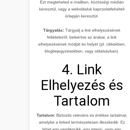
Ezt megteheted e-mailben, közösségi médián
keresztül, vagy a weboldaluk kapcsolatfelvételi
űrlapján keresztül.
Tárgyalás:
Tárgyalj a link elhelyezésének
feltételeiről, beleértve az árakat, a link
elhelyezésének módját és helyét (pl. cikkekben,
blogbejegyzésekben, vagy oldalsávban).
4. Link
Elhelyezés és
Tartalom
Tartalom:
Biztosíts releváns és értékes tartalmat,
amelybe a linked természetesen illeszkedik. Ez
lehet egy vendégcikk, egy interjú, vagy egy