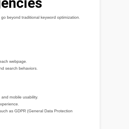
encies
 go beyond traditional keyword optimization.
f each webpage.
 and search behaviors.
 and mobile usability.
experience.
, such as GDPR (General Data Protection