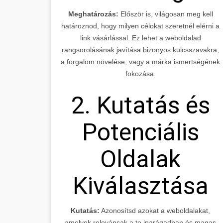
Meghatározás:
Először is, világosan meg kell
határoznod, hogy milyen célokat szeretnél elérni a
link vásárlással. Ez lehet a weboldalad
rangsorolásának javítása bizonyos kulcsszavakra,
a forgalom növelése, vagy a márka ismertségének
fokozása.
2. Kutatás és
Potenciális
Oldalak
Kiválasztása
Kutatás:
Azonosítsd azokat a weboldalakat,
amelyek relevánsak a te iparágadban és magas