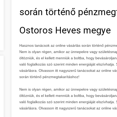
során történő pénzmegt
Ostoros Heves megye
Hasznos tanácsok az online vásárlás során történő pénz
Nem is olyan régen, amikor az ünnepekre vagy születésnap
öltözniük, és el kellett menniük a boltba, hogy bevásárolja
való foglalkozás szó szerint minden energiáját elszívhatja
vásárlásra. Olvasson itt nagyszerű tanácsokat az online v
során történő pénzmegtakarításhoz!
Nem is olyan régen, amikor az ünnepekre vagy születésnap
öltözniük, és el kellett menniük a boltba, hogy bevásárolja
való foglalkozás szó szerint minden energiáját elszívhatja
vásárlásra. Olvasson itt nagyszerű tanácsokat az online vá