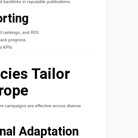
backlinks in reputable publications.
orting
d rankings, and ROI.
rack progress.
l KPIs.
ies Tailor
urope
e campaigns are effective across diverse
onal Adaptation