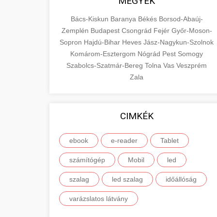
MEGYÉK
Bács-Kiskun
Baranya
Békés
Borsod-Abaúj-
Zemplén
Budapest
Csongrád
Fejér
Győr-Moson-
Sopron
Hajdú-Bihar
Heves
Jász-Nagykun-Szolnok
Komárom-Esztergom
Nógrád
Pest
Somogy
Szabolcs-Szatmár-Bereg
Tolna
Vas
Veszprém
Zala
CIMKÉK
ebook
e-reader
Tablet
számítógép
Mobil
led
szalag
led szalag
időállóság
varázslatos látvány