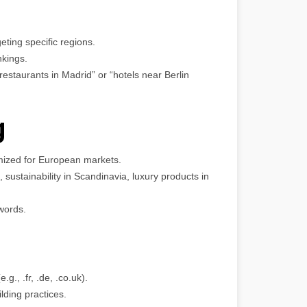
ting specific regions.
nkings.
 restaurants in Madrid” or “hotels near Berlin
g
imized for European markets.
., sustainability in Scandinavia, luxury products in
words.
., .fr, .de, .co.uk).
lding practices.