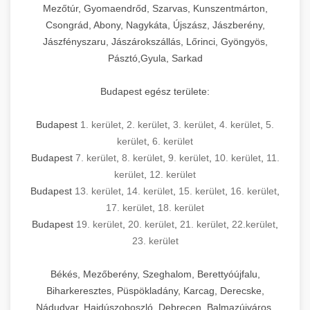
Mezőtúr, Gyomaendrőd, Szarvas, Kunszentmárton,
Csongrád, Abony, Nagykáta, Újszász, Jászberény,
Jászfényszaru, Jászárokszállás, Lőrinci, Gyöngyös,
Pásztó,Gyula, Sarkad
Budapest egész területe:
Budapest
1. kerület
,
2. kerület
,
3. kerület
,
4. kerület
,
5.
kerület
,
6. kerület
Budapest
7. kerület
,
8. kerület
,
9. kerület
,
10. kerület
,
11.
kerület
,
12. kerület
Budapest
13. kerület
,
14. kerület
,
15. kerület
,
16. kerület
,
17. kerület
,
18. kerület
Budapest
19. kerület
,
20. kerület
,
21. kerület
,
22.kerület
,
23. kerület
Békés, Mezőberény, Szeghalom, Berettyóújfalu,
Biharkeresztes, Püspökladány, Karcag, Derecske,
Nádudvar, Hajdúszoboszló, Debrecen, Balmazújváros,