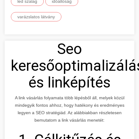
led szalag
időállóság
varázslatos látvány
Seo
keresőoptimalizálá
és linképítés
A link vásárlás folyamata több lépésből áll, melyek közül
mindegyik fontos ahhoz, hogy hatékony és eredményes
legyen a SEO stratégiád. Az alábbiakban részletesen
bemutatom a link vásárlás menetét: