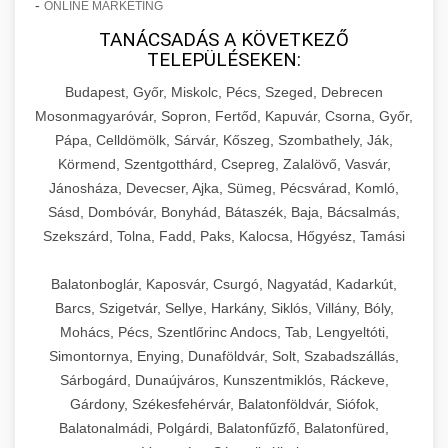
-
ONLINE MARKETING
TANÁCSADÁS A KÖVETKEZŐ
TELEPÜLÉSEKEN:
Budapest, Győr, Miskolc, Pécs, Szeged, Debrecen
Mosonmagyaróvár, Sopron, Fertőd, Kapuvár, Csorna, Győr,
Pápa, Celldömölk, Sárvár, Kőszeg, Szombathely, Ják,
Körmend, Szentgotthárd, Csepreg, Zalalövő, Vasvár,
Jánosháza, Devecser, Ajka, Sümeg, Pécsvárad, Komló,
Sásd, Dombóvár, Bonyhád, Bátaszék, Baja, Bácsalmás,
Szekszárd, Tolna, Fadd, Paks, Kalocsa, Hőgyész, Tamási
Balatonboglár, Kaposvár, Csurgó, Nagyatád, Kadarkút,
Barcs, Szigetvár, Sellye, Harkány, Siklós, Villány, Bóly,
Mohács, Pécs, Szentlőrinc Andocs, Tab, Lengyeltóti,
Simontornya, Enying, Dunaföldvár, Solt, Szabadszállás,
Sárbogárd, Dunaújváros, Kunszentmiklós, Ráckeve,
Gárdony, Székesfehérvár, Balatonföldvár, Siófok,
Balatonalmádi, Polgárdi, Balatonfűzfő, Balatonfüred,