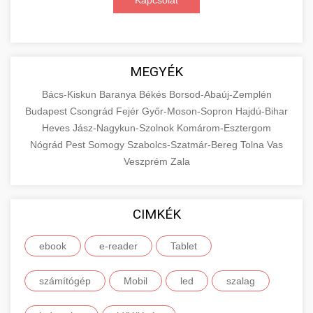
Kapcsolat
MEGYÉK
Bács-Kiskun
Baranya
Békés
Borsod-Abaúj-Zemplén
Budapest
Csongrád
Fejér
Győr-Moson-Sopron
Hajdú-Bihar
Heves
Jász-Nagykun-Szolnok
Komárom-Esztergom
Nógrád
Pest
Somogy
Szabolcs-Szatmár-Bereg
Tolna
Vas
Veszprém
Zala
CIMKÉK
ebook
e-reader
Tablet
számítógép
Mobil
led
szalag