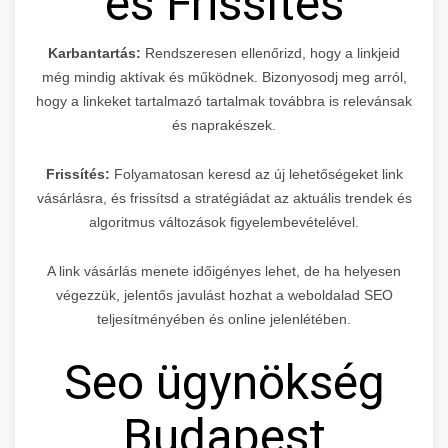
és Frissítés
Karbantartás:
Rendszeresen ellenőrizd, hogy a linkjeid
még mindig aktívak és működnek. Bizonyosodj meg arról,
hogy a linkeket tartalmazó tartalmak továbbra is relevánsak
és naprakészek.
Frissítés:
Folyamatosan keresd az új lehetőségeket link
vásárlásra, és frissítsd a stratégiádat az aktuális trendek és
algoritmus változások figyelembevételével.
A link vásárlás menete időigényes lehet, de ha helyesen
végezzük, jelentős javulást hozhat a weboldalad SEO
teljesítményében és online jelenlétében.
Seo ügynökség
Budapest