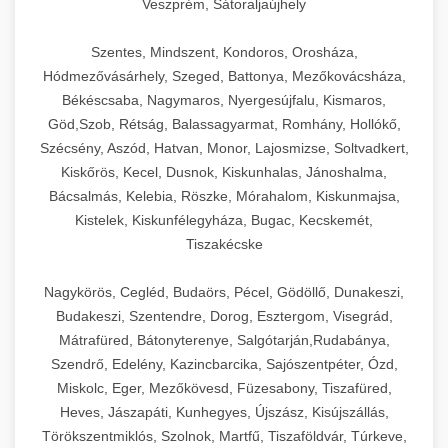
Veszprém, Sátoraljaújhely
Szentes, Mindszent, Kondoros, Orosháza,
Hódmezővásárhely, Szeged, Battonya, Mezőkovácsháza,
Békéscsaba, Nagymaros, Nyergesújfalu, Kismaros,
Göd,Szob, Rétság, Balassagyarmat, Romhány, Hollókő,
Szécsény, Aszód, Hatvan, Monor, Lajosmizse, Soltvadkert,
Kiskőrös, Kecel, Dusnok, Kiskunhalas, Jánoshalma,
Bácsalmás, Kelebia, Röszke, Mórahalom, Kiskunmajsa,
Kistelek, Kiskunfélegyháza, Bugac, Kecskemét,
Tiszakécske
Nagykörös, Cegléd, Budaörs, Pécel, Gödöllő, Dunakeszi,
Budakeszi, Szentendre, Dorog, Esztergom, Visegrád,
Mátrafüred, Bátonyterenye, Salgótarján,Rudabánya,
Szendrő, Edelény, Kazincbarcika, Sajószentpéter, Ózd,
Miskolc, Eger, Mezőkövesd, Füzesabony, Tiszafüred,
Heves, Jászapáti, Kunhegyes, Újszász, Kisújszállás,
Törökszentmiklós, Szolnok, Martfű, Tiszaföldvár, Túrkeve,