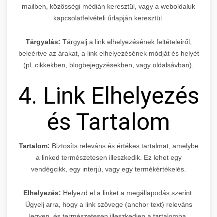
mailben, közösségi médián keresztül, vagy a weboldaluk
kapcsolatfelvételi űrlapján keresztül.
Tárgyalás:
Tárgyalj a link elhelyezésének feltételeiről,
beleértve az árakat, a link elhelyezésének módját és helyét
(pl. cikkekben, blogbejegyzésekben, vagy oldalsávban).
4. Link Elhelyezés
és Tartalom
Tartalom:
Biztosíts releváns és értékes tartalmat, amelybe
a linked természetesen illeszkedik. Ez lehet egy
vendégcikk, egy interjú, vagy egy termékértékelés.
Elhelyezés:
Helyezd el a linket a megállapodás szerint.
Ügyelj arra, hogy a link szövege (anchor text) releváns
legyen, és természetesen illeszkedjen a tartalomba.