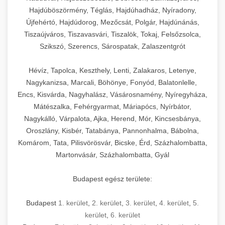
Hajdúböszörmény, Téglás, Hajdúhadház, Nyíradony,
Újfehértó, Hajdúdorog, Mezőcsát, Polgár, Hajdúnánás,
Tiszaújváros, Tiszavasvári, Tiszalök, Tokaj, Felsőzsolca,
Szikszó, Szerencs, Sárospatak, Zalaszentgrót
Hévíz, Tapolca, Keszthely, Lenti, Zalakaros, Letenye,
Nagykanizsa, Marcali, Böhönye, Fonyód, Balatonlelle,
Encs, Kisvárda, Nagyhalász, Vásárosnamény, Nyíregyháza,
Mátészalka, Fehérgyarmat, Máriapócs, Nyírbátor,
Nagykálló, Várpalota, Ajka, Herend, Mór, Kincsesbánya,
Oroszlány, Kisbér, Tatabánya, Pannonhalma, Bábolna,
Komárom, Tata, Pilisvörösvár, Bicske, Érd, Százhalombatta,
Martonvásár, Százhalombatta, Gyál
Budapest egész területe:
Budapest
1. kerület
,
2. kerület
,
3. kerület
,
4. kerület
,
5.
kerület
,
6. kerület