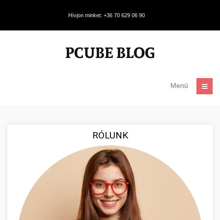
Hívjon minket: +36 70 629 06 90
Menü
RÓLUNK