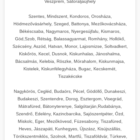
Veszprém, Sátoraljaújhely
Szentes, Mindszent, Kondoros, Orosháza,
Hódmezővásárhely, Szeged, Battonya, Mezőkovácsháza,
Békéscsaba, Nagymaros, Nyergesújfalu, Kismaros,
Göd,Szob, Rétság, Balassagyarmat, Romhány, Hollókő,
Szécsény, Aszód, Hatvan, Monor, Lajosmizse, Soltvadkert,
Kiskőrös, Kecel, Dusnok, Kiskunhalas, Jánoshalma,
Bácsalmás, Kelebia, Röszke, Mórahalom, Kiskunmajsa,
Kistelek, Kiskunfélegyháza, Bugac, Kecskemét,
Tiszakécske
Nagykörös, Cegléd, Budaörs, Pécel, Gödöllő, Dunakeszi,
Budakeszi, Szentendre, Dorog, Esztergom, Visegrád,
Mátrafüred, Bátonyterenye, Salgótarján,Rudabánya,
Szendrő, Edelény, Kazincbarcika, Sajószentpéter, Ózd,
Miskolc, Eger, Mezőkövesd, Füzesabony, Tiszafüred,
Heves, Jászapáti, Kunhegyes, Újszász, Kisújszállás,
Törökszentmiklós, Szolnok, Martfű, Tiszaföldvár, Túrkeve,