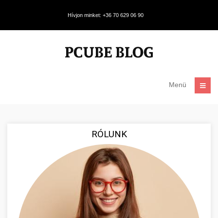
Hívjon minket: +36 70 629 06 90
Menü
RÓLUNK