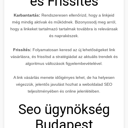
és Frissítés
Karbantartás:
Rendszeresen ellenőrizd, hogy a linkjeid
még mindig aktívak és működnek. Bizonyosodj meg arról,
hogy a linkeket tartalmazó tartalmak továbbra is relevánsak
és naprakészek.
Frissítés:
Folyamatosan keresd az új lehetőségeket link
vásárlásra, és frissítsd a stratégiádat az aktuális trendek és
algoritmus változások figyelembevételével.
A link vásárlás menete időigényes lehet, de ha helyesen
végezzük, jelentős javulást hozhat a weboldalad SEO
teljesítményében és online jelenlétében.
Seo ügynökség
Budapest