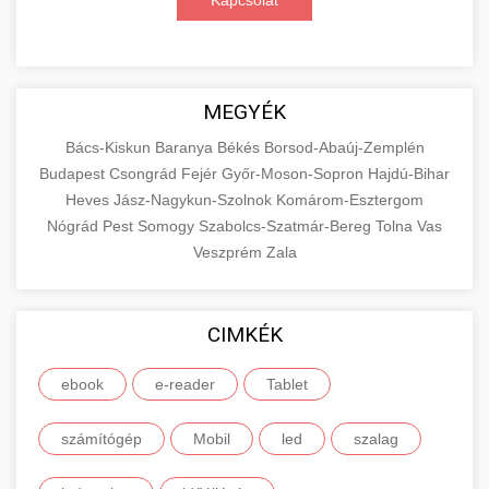
Kapcsolat
MEGYÉK
Bács-Kiskun
Baranya
Békés
Borsod-Abaúj-Zemplén
Budapest
Csongrád
Fejér
Győr-Moson-Sopron
Hajdú-Bihar
Heves
Jász-Nagykun-Szolnok
Komárom-Esztergom
Nógrád
Pest
Somogy
Szabolcs-Szatmár-Bereg
Tolna
Vas
Veszprém
Zala
CIMKÉK
ebook
e-reader
Tablet
számítógép
Mobil
led
szalag