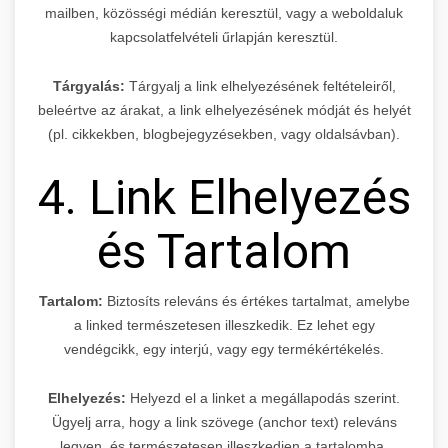
mailben, közösségi médián keresztül, vagy a weboldaluk
kapcsolatfelvételi űrlapján keresztül.
Tárgyalás:
Tárgyalj a link elhelyezésének feltételeiről,
beleértve az árakat, a link elhelyezésének módját és helyét
(pl. cikkekben, blogbejegyzésekben, vagy oldalsávban).
4. Link Elhelyezés
és Tartalom
Tartalom:
Biztosíts releváns és értékes tartalmat, amelybe
a linked természetesen illeszkedik. Ez lehet egy
vendégcikk, egy interjú, vagy egy termékértékelés.
Elhelyezés:
Helyezd el a linket a megállapodás szerint.
Ügyelj arra, hogy a link szövege (anchor text) releváns
legyen, és természetesen illeszkedjen a tartalomba.