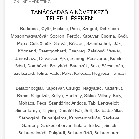
-
ONLINE MARKETING
TANÁCSADÁS A KÖVETKEZŐ
TELEPÜLÉSEKEN:
Budapest, Győr, Miskolc, Pécs, Szeged, Debrecen
Mosonmagyaróvár, Sopron, Fertőd, Kapuvár, Csorna, Győr,
Pápa, Celldömölk, Sárvár, Kőszeg, Szombathely, Ják,
Körmend, Szentgotthárd, Csepreg, Zalalövő, Vasvár,
Jánosháza, Devecser, Ajka, Sümeg, Pécsvárad, Komló,
Sásd, Dombóvár, Bonyhád, Bátaszék, Baja, Bácsalmás,
Szekszárd, Tolna, Fadd, Paks, Kalocsa, Hőgyész, Tamási
Balatonboglár, Kaposvár, Csurgó, Nagyatád, Kadarkút,
Barcs, Szigetvár, Sellye, Harkány, Siklós, Villány, Bóly,
Mohács, Pécs, Szentlőrinc Andocs, Tab, Lengyeltóti,
Simontornya, Enying, Dunaföldvár, Solt, Szabadszállás,
Sárbogárd, Dunaújváros, Kunszentmiklós, Ráckeve,
Gárdony, Székesfehérvár, Balatonföldvár, Siófok,
Balatonalmádi, Polgárdi, Balatonfűzfő, Balatonfüred,