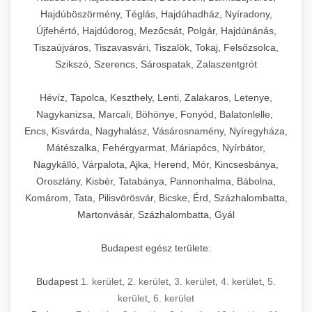
Hajdúböszörmény, Téglás, Hajdúhadház, Nyíradony,
Újfehértó, Hajdúdorog, Mezőcsát, Polgár, Hajdúnánás,
Tiszaújváros, Tiszavasvári, Tiszalök, Tokaj, Felsőzsolca,
Szikszó, Szerencs, Sárospatak, Zalaszentgrót
Hévíz, Tapolca, Keszthely, Lenti, Zalakaros, Letenye,
Nagykanizsa, Marcali, Böhönye, Fonyód, Balatonlelle,
Encs, Kisvárda, Nagyhalász, Vásárosnamény, Nyíregyháza,
Mátészalka, Fehérgyarmat, Máriapócs, Nyírbátor,
Nagykálló, Várpalota, Ajka, Herend, Mór, Kincsesbánya,
Oroszlány, Kisbér, Tatabánya, Pannonhalma, Bábolna,
Komárom, Tata, Pilisvörösvár, Bicske, Érd, Százhalombatta,
Martonvásár, Százhalombatta, Gyál
Budapest egész területe:
Budapest
1. kerület
,
2. kerület
,
3. kerület
,
4. kerület
,
5.
kerület
,
6. kerület