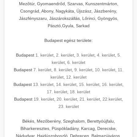
Mezőtúr, Gyomaendrőd, Szarvas, Kunszentmárton,
Csongrád, Abony, Nagykáta, Újszász, Jászberény,
Jászfényszaru, Jászárokszállás, Lőrinci, Gyöngyös,
Pásztó,Gyula, Sarkad
Budapest egész területe:
Budapest
1. kerület
,
2. kerület
,
3. kerület
,
4. kerület
,
5.
kerület
,
6. kerület
Budapest
7. kerület
,
8. kerület
,
9. kerület
,
10. kerület
,
11.
kerület
,
12. kerület
Budapest
13. kerület
,
14. kerület
,
15. kerület
,
16. kerület
,
17. kerület
,
18. kerület
Budapest
19. kerület
,
20. kerület
,
21. kerület
,
22.kerület
,
23. kerület
Békés, Mezőberény, Szeghalom, Berettyóújfalu,
Biharkeresztes, Püspökladány, Karcag, Derecske,
Nádudvar, Hajdúszoboszló, Debrecen, Balmazújváros,