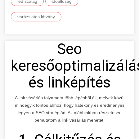
led szalag
időállóság
varázslatos látvány
Seo
keresőoptimalizálá
és linképítés
A link vásárlás folyamata több lépésből áll, melyek közül
mindegyik fontos ahhoz, hogy hatékony és eredményes
legyen a SEO stratégiád. Az alábbiakban részletesen
bemutatom a link vásárlás menetét: