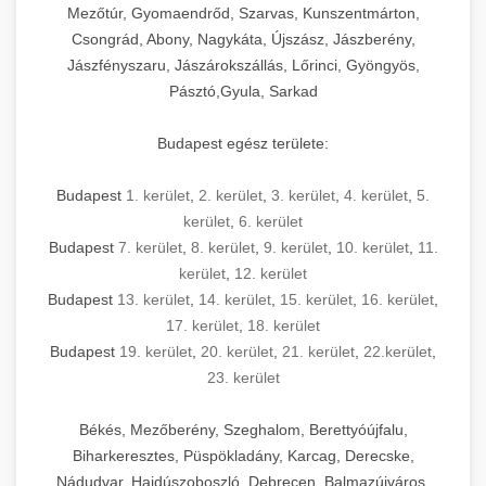
Mezőtúr, Gyomaendrőd, Szarvas, Kunszentmárton,
Csongrád, Abony, Nagykáta, Újszász, Jászberény,
Jászfényszaru, Jászárokszállás, Lőrinci, Gyöngyös,
Pásztó,Gyula, Sarkad
Budapest egész területe:
Budapest
1. kerület
,
2. kerület
,
3. kerület
,
4. kerület
,
5.
kerület
,
6. kerület
Budapest
7. kerület
,
8. kerület
,
9. kerület
,
10. kerület
,
11.
kerület
,
12. kerület
Budapest
13. kerület
,
14. kerület
,
15. kerület
,
16. kerület
,
17. kerület
,
18. kerület
Budapest
19. kerület
,
20. kerület
,
21. kerület
,
22.kerület
,
23. kerület
Békés, Mezőberény, Szeghalom, Berettyóújfalu,
Biharkeresztes, Püspökladány, Karcag, Derecske,
Nádudvar, Hajdúszoboszló, Debrecen, Balmazújváros,