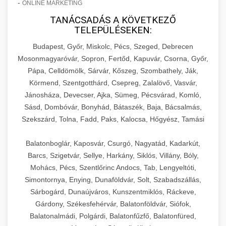
-
ONLINE MARKETING
TANÁCSADÁS A KÖVETKEZŐ
TELEPÜLÉSEKEN:
Budapest, Győr, Miskolc, Pécs, Szeged, Debrecen
Mosonmagyaróvár, Sopron, Fertőd, Kapuvár, Csorna, Győr,
Pápa, Celldömölk, Sárvár, Kőszeg, Szombathely, Ják,
Körmend, Szentgotthárd, Csepreg, Zalalövő, Vasvár,
Jánosháza, Devecser, Ajka, Sümeg, Pécsvárad, Komló,
Sásd, Dombóvár, Bonyhád, Bátaszék, Baja, Bácsalmás,
Szekszárd, Tolna, Fadd, Paks, Kalocsa, Hőgyész, Tamási
Balatonboglár, Kaposvár, Csurgó, Nagyatád, Kadarkút,
Barcs, Szigetvár, Sellye, Harkány, Siklós, Villány, Bóly,
Mohács, Pécs, Szentlőrinc Andocs, Tab, Lengyeltóti,
Simontornya, Enying, Dunaföldvár, Solt, Szabadszállás,
Sárbogárd, Dunaújváros, Kunszentmiklós, Ráckeve,
Gárdony, Székesfehérvár, Balatonföldvár, Siófok,
Balatonalmádi, Polgárdi, Balatonfűzfő, Balatonfüred,