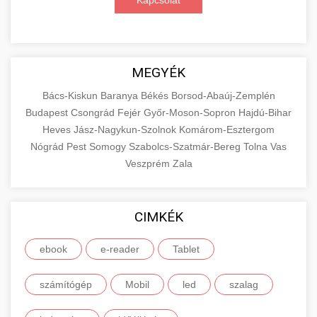
Kapcsolat
MEGYÉK
Bács-Kiskun
Baranya
Békés
Borsod-Abaúj-Zemplén
Budapest
Csongrád
Fejér
Győr-Moson-Sopron
Hajdú-Bihar
Heves
Jász-Nagykun-Szolnok
Komárom-Esztergom
Nógrád
Pest
Somogy
Szabolcs-Szatmár-Bereg
Tolna
Vas
Veszprém
Zala
CIMKÉK
ebook
e-reader
Tablet
számítógép
Mobil
led
szalag