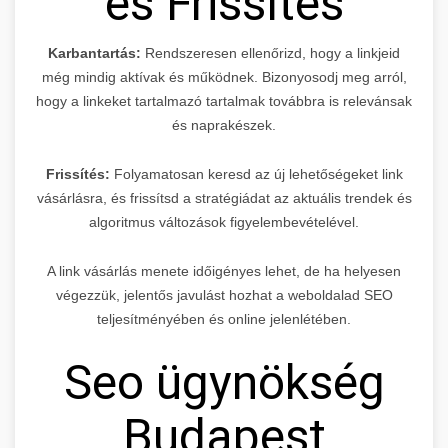
és Frissítés
Karbantartás:
Rendszeresen ellenőrizd, hogy a linkjeid
még mindig aktívak és működnek. Bizonyosodj meg arról,
hogy a linkeket tartalmazó tartalmak továbbra is relevánsak
és naprakészek.
Frissítés:
Folyamatosan keresd az új lehetőségeket link
vásárlásra, és frissítsd a stratégiádat az aktuális trendek és
algoritmus változások figyelembevételével.
A link vásárlás menete időigényes lehet, de ha helyesen
végezzük, jelentős javulást hozhat a weboldalad SEO
teljesítményében és online jelenlétében.
Seo ügynökség
Budapest