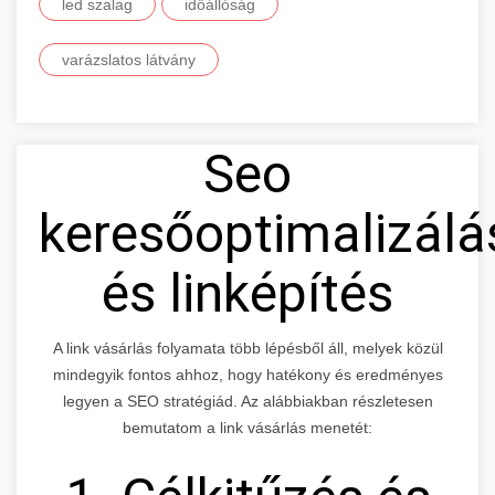
led szalag
időállóság
varázslatos látvány
Seo
keresőoptimalizálá
és linképítés
A link vásárlás folyamata több lépésből áll, melyek közül
mindegyik fontos ahhoz, hogy hatékony és eredményes
legyen a SEO stratégiád. Az alábbiakban részletesen
bemutatom a link vásárlás menetét: