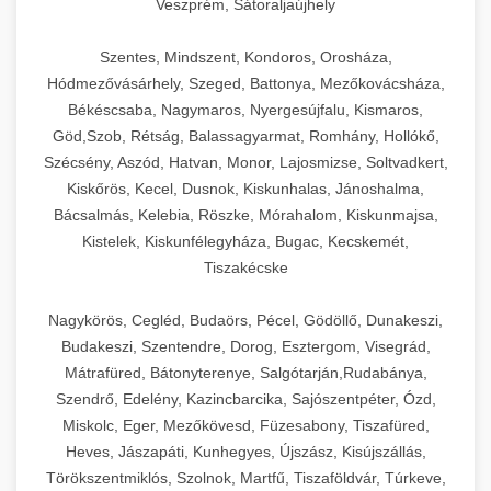
Veszprém, Sátoraljaújhely
Szentes, Mindszent, Kondoros, Orosháza,
Hódmezővásárhely, Szeged, Battonya, Mezőkovácsháza,
Békéscsaba, Nagymaros, Nyergesújfalu, Kismaros,
Göd,Szob, Rétság, Balassagyarmat, Romhány, Hollókő,
Szécsény, Aszód, Hatvan, Monor, Lajosmizse, Soltvadkert,
Kiskőrös, Kecel, Dusnok, Kiskunhalas, Jánoshalma,
Bácsalmás, Kelebia, Röszke, Mórahalom, Kiskunmajsa,
Kistelek, Kiskunfélegyháza, Bugac, Kecskemét,
Tiszakécske
Nagykörös, Cegléd, Budaörs, Pécel, Gödöllő, Dunakeszi,
Budakeszi, Szentendre, Dorog, Esztergom, Visegrád,
Mátrafüred, Bátonyterenye, Salgótarján,Rudabánya,
Szendrő, Edelény, Kazincbarcika, Sajószentpéter, Ózd,
Miskolc, Eger, Mezőkövesd, Füzesabony, Tiszafüred,
Heves, Jászapáti, Kunhegyes, Újszász, Kisújszállás,
Törökszentmiklós, Szolnok, Martfű, Tiszaföldvár, Túrkeve,