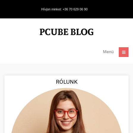
Hívjon minket: +36 70 629 06 90
Menü
RÓLUNK