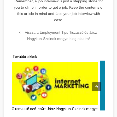
Remember, a job interview is just a stepping stone for
you to climb in order to get a job. Keep the contents of
this article in mind and face your job interview with
ease.
<-- Vissza a Employment Tips Tiszaszőlős Jász-
Nagykun-Szolnok megye blog oldalra!
További cikkek
Отличный веб-сайт Jász-Nagykun-Szolnok megye
Personal 