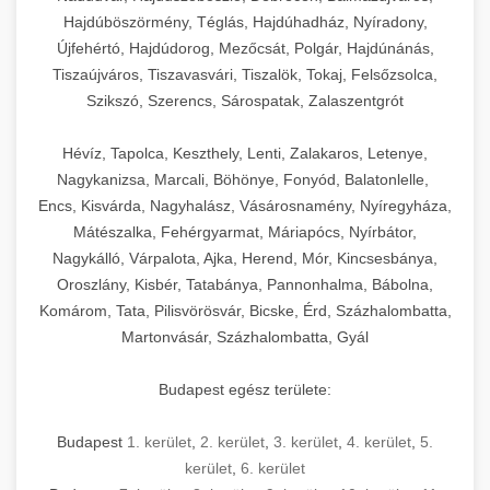
Hajdúböszörmény, Téglás, Hajdúhadház, Nyíradony,
Újfehértó, Hajdúdorog, Mezőcsát, Polgár, Hajdúnánás,
Tiszaújváros, Tiszavasvári, Tiszalök, Tokaj, Felsőzsolca,
Szikszó, Szerencs, Sárospatak, Zalaszentgrót
Hévíz, Tapolca, Keszthely, Lenti, Zalakaros, Letenye,
Nagykanizsa, Marcali, Böhönye, Fonyód, Balatonlelle,
Encs, Kisvárda, Nagyhalász, Vásárosnamény, Nyíregyháza,
Mátészalka, Fehérgyarmat, Máriapócs, Nyírbátor,
Nagykálló, Várpalota, Ajka, Herend, Mór, Kincsesbánya,
Oroszlány, Kisbér, Tatabánya, Pannonhalma, Bábolna,
Komárom, Tata, Pilisvörösvár, Bicske, Érd, Százhalombatta,
Martonvásár, Százhalombatta, Gyál
Budapest egész területe:
Budapest
1. kerület
,
2. kerület
,
3. kerület
,
4. kerület
,
5.
kerület
,
6. kerület