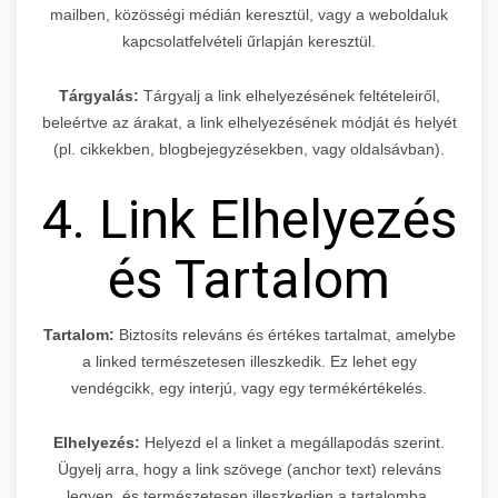
mailben, közösségi médián keresztül, vagy a weboldaluk
kapcsolatfelvételi űrlapján keresztül.
Tárgyalás:
Tárgyalj a link elhelyezésének feltételeiről,
beleértve az árakat, a link elhelyezésének módját és helyét
(pl. cikkekben, blogbejegyzésekben, vagy oldalsávban).
4. Link Elhelyezés
és Tartalom
Tartalom:
Biztosíts releváns és értékes tartalmat, amelybe
a linked természetesen illeszkedik. Ez lehet egy
vendégcikk, egy interjú, vagy egy termékértékelés.
Elhelyezés:
Helyezd el a linket a megállapodás szerint.
Ügyelj arra, hogy a link szövege (anchor text) releváns
legyen, és természetesen illeszkedjen a tartalomba.