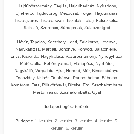
Hajdúböszörmény, Téglás, Hajdúhadház, Nyíradony,
Újfehértó, Hajdúdorog, Mezőcsát, Polgár, Hajdúnánás,
Tiszaújváros, Tiszavasvári, Tiszalök, Tokaj, Felsőzsolca,
Szikszó, Szerencs, Sárospatak, Zalaszentgrót
Hévíz, Tapolca, Keszthely, Lenti, Zalakaros, Letenye,
Nagykanizsa, Marcali, Böhönye, Fonyód, Balatonlelle,
Encs, Kisvárda, Nagyhalász, Vásárosnamény, Nyíregyháza,
Mátészalka, Fehérgyarmat, Máriapócs, Nyírbátor,
Nagykálló, Várpalota, Ajka, Herend, Mór, Kincsesbánya,
Oroszlány, Kisbér, Tatabánya, Pannonhalma, Bábolna,
Komárom, Tata, Pilisvörösvár, Bicske, Érd, Százhalombatta,
Martonvásár, Százhalombatta, Gyál
Budapest egész területe:
Budapest
1. kerület
,
2. kerület
,
3. kerület
,
4. kerület
,
5.
kerület
,
6. kerület