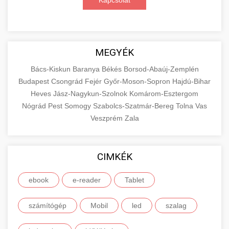
Kapcsolat
MEGYÉK
Bács-Kiskun
Baranya
Békés
Borsod-Abaúj-Zemplén
Budapest
Csongrád
Fejér
Győr-Moson-Sopron
Hajdú-Bihar
Heves
Jász-Nagykun-Szolnok
Komárom-Esztergom
Nógrád
Pest
Somogy
Szabolcs-Szatmár-Bereg
Tolna
Vas
Veszprém
Zala
CIMKÉK
ebook
e-reader
Tablet
számítógép
Mobil
led
szalag