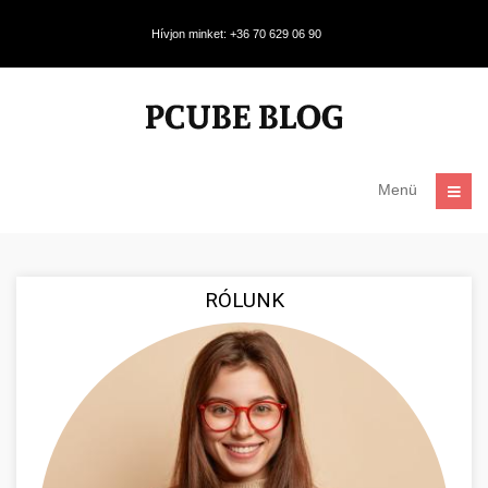
Hívjon minket: +36 70 629 06 90
Menü
RÓLUNK