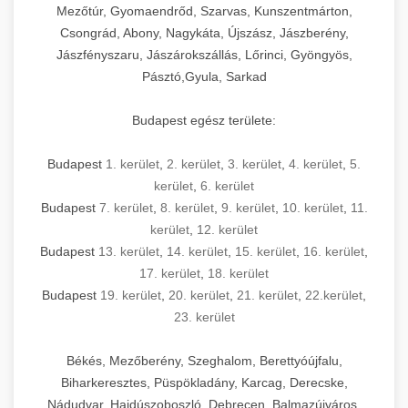
Mezőtúr, Gyomaendrőd, Szarvas, Kunszentmárton,
Csongrád, Abony, Nagykáta, Újszász, Jászberény,
Jászfényszaru, Jászárokszállás, Lőrinci, Gyöngyös,
Pásztó,Gyula, Sarkad
Budapest egész területe:
Budapest
1. kerület
,
2. kerület
,
3. kerület
,
4. kerület
,
5.
kerület
,
6. kerület
Budapest
7. kerület
,
8. kerület
,
9. kerület
,
10. kerület
,
11.
kerület
,
12. kerület
Budapest
13. kerület
,
14. kerület
,
15. kerület
,
16. kerület
,
17. kerület
,
18. kerület
Budapest
19. kerület
,
20. kerület
,
21. kerület
,
22.kerület
,
23. kerület
Békés, Mezőberény, Szeghalom, Berettyóújfalu,
Biharkeresztes, Püspökladány, Karcag, Derecske,
Nádudvar, Hajdúszoboszló, Debrecen, Balmazújváros,