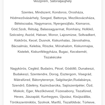
Veszprém, Sátoraljaújhely
Szentes, Mindszent, Kondoros, Orosháza,
Hódmezővásárhely, Szeged, Battonya, Mezőkovácsháza,
Békéscsaba, Nagymaros, Nyergesújfalu, Kismaros,
Göd,Szob, Rétság, Balassagyarmat, Romhány, Hollókő,
Szécsény, Aszód, Hatvan, Monor, Lajosmizse, Soltvadkert,
Kiskőrös, Kecel, Dusnok, Kiskunhalas, Jánoshalma,
Bácsalmás, Kelebia, Röszke, Mórahalom, Kiskunmajsa,
Kistelek, Kiskunfélegyháza, Bugac, Kecskemét,
Tiszakécske
Nagykörös, Cegléd, Budaörs, Pécel, Gödöllő, Dunakeszi,
Budakeszi, Szentendre, Dorog, Esztergom, Visegrád,
Mátrafüred, Bátonyterenye, Salgótarján,Rudabánya,
Szendrő, Edelény, Kazincbarcika, Sajószentpéter, Ózd,
Miskolc, Eger, Mezőkövesd, Füzesabony, Tiszafüred,
Heves, Jászapáti, Kunhegyes, Újszász, Kisújszállás,
Törökszentmiklós, Szolnok, Martfű, Tiszaföldvár, Túrkeve,