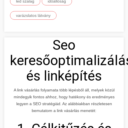
led szalag
időállóság
varázslatos látvány
Seo
keresőoptimalizálá
és linképítés
A link vásárlás folyamata több lépésből áll, melyek közül
mindegyik fontos ahhoz, hogy hatékony és eredményes
legyen a SEO stratégiád. Az alábbiakban részletesen
bemutatom a link vásárlás menetét: