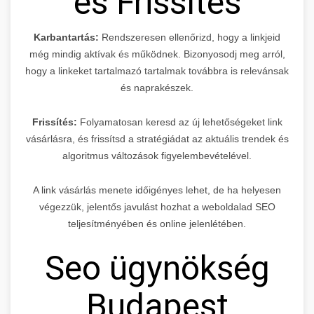
és Frissítés
Karbantartás:
Rendszeresen ellenőrizd, hogy a linkjeid
még mindig aktívak és működnek. Bizonyosodj meg arról,
hogy a linkeket tartalmazó tartalmak továbbra is relevánsak
és naprakészek.
Frissítés:
Folyamatosan keresd az új lehetőségeket link
vásárlásra, és frissítsd a stratégiádat az aktuális trendek és
algoritmus változások figyelembevételével.
A link vásárlás menete időigényes lehet, de ha helyesen
végezzük, jelentős javulást hozhat a weboldalad SEO
teljesítményében és online jelenlétében.
Seo ügynökség
Budapest