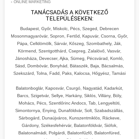
-
ONLINE MARKETING
TANÁCSADÁS A KÖVETKEZŐ
TELEPÜLÉSEKEN:
Budapest, Győr, Miskolc, Pécs, Szeged, Debrecen
Mosonmagyaróvár, Sopron, Fertőd, Kapuvár, Csorna, Győr,
Pápa, Celldömölk, Sárvár, Kőszeg, Szombathely, Ják,
Körmend, Szentgotthárd, Csepreg, Zalalövő, Vasvár,
Jánosháza, Devecser, Ajka, Sümeg, Pécsvárad, Komló,
Sásd, Dombóvár, Bonyhád, Bátaszék, Baja, Bácsalmás,
Szekszárd, Tolna, Fadd, Paks, Kalocsa, Hőgyész, Tamási
Balatonboglár, Kaposvár, Csurgó, Nagyatád, Kadarkút,
Barcs, Szigetvár, Sellye, Harkány, Siklós, Villány, Bóly,
Mohács, Pécs, Szentlőrinc Andocs, Tab, Lengyeltóti,
Simontornya, Enying, Dunaföldvár, Solt, Szabadszállás,
Sárbogárd, Dunaújváros, Kunszentmiklós, Ráckeve,
Gárdony, Székesfehérvár, Balatonföldvár, Siófok,
Balatonalmádi, Polgárdi, Balatonfűzfő, Balatonfüred,