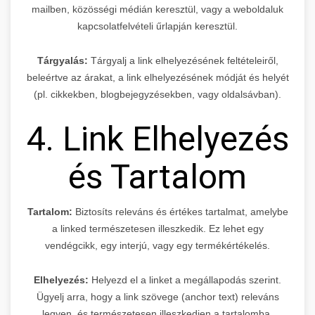
mailben, közösségi médián keresztül, vagy a weboldaluk
kapcsolatfelvételi űrlapján keresztül.
Tárgyalás:
Tárgyalj a link elhelyezésének feltételeiről,
beleértve az árakat, a link elhelyezésének módját és helyét
(pl. cikkekben, blogbejegyzésekben, vagy oldalsávban).
4. Link Elhelyezés
és Tartalom
Tartalom:
Biztosíts releváns és értékes tartalmat, amelybe
a linked természetesen illeszkedik. Ez lehet egy
vendégcikk, egy interjú, vagy egy termékértékelés.
Elhelyezés:
Helyezd el a linket a megállapodás szerint.
Ügyelj arra, hogy a link szövege (anchor text) releváns
legyen, és természetesen illeszkedjen a tartalomba.