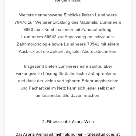
steigern lässt.
Weitere nennenswerte Einblicke liefern
Lumineers
78476
zur Weiterentwicklung des Materials,
Lumineers
9883
über Kombinationen mit Zahnaufhellung,
Lumineers 69642
zur Anpassung an individuelle
Zahnmorphologie sowie
Lumineers 73541
mit einem
Ausblick auf die Zukunft digitaler Abdrucktechniken.
Insgesamt bieten Lumineers eine sanfte, aber
wirkungsvolle Lösung für ästhetische Zahnprobleme –
und dank der vielen verfügbaren Erfahrungsberichte
und Fachartikel im Netz kann sich jeder selbst ein
umfassendes Bild davon machen.
2. Fitnesscenter Aspria Wien
Das Aspria Vienna ist mehr als nur ein Fitnessstudio; es ist 