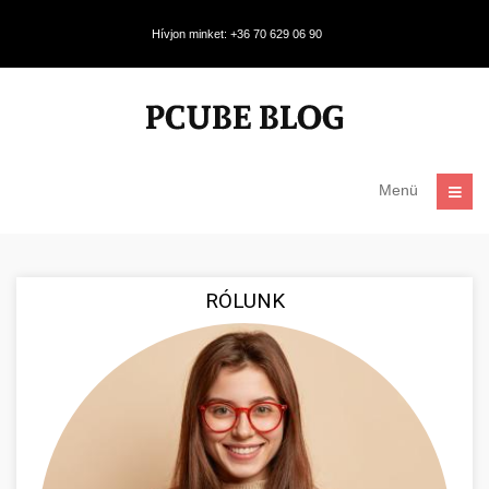
Hívjon minket: +36 70 629 06 90
Menü
RÓLUNK