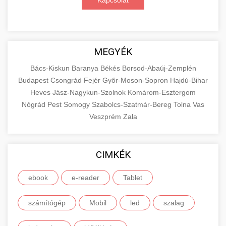
Kapcsolat
MEGYÉK
Bács-Kiskun
Baranya
Békés
Borsod-Abaúj-Zemplén
Budapest
Csongrád
Fejér
Győr-Moson-Sopron
Hajdú-Bihar
Heves
Jász-Nagykun-Szolnok
Komárom-Esztergom
Nógrád
Pest
Somogy
Szabolcs-Szatmár-Bereg
Tolna
Vas
Veszprém
Zala
CIMKÉK
ebook
e-reader
Tablet
számítógép
Mobil
led
szalag