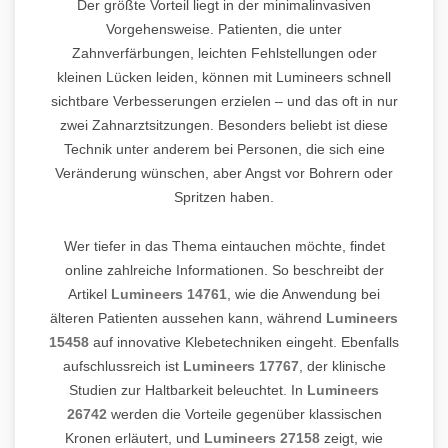
Der größte Vorteil liegt in der minimalinvasiven
Vorgehensweise. Patienten, die unter
Zahnverfärbungen, leichten Fehlstellungen oder
kleinen Lücken leiden, können mit Lumineers schnell
sichtbare Verbesserungen erzielen – und das oft in nur
zwei Zahnarztsitzungen. Besonders beliebt ist diese
Technik unter anderem bei Personen, die sich eine
Veränderung wünschen, aber Angst vor Bohrern oder
Spritzen haben.
Wer tiefer in das Thema eintauchen möchte, findet
online zahlreiche Informationen. So beschreibt der
Artikel
Lumineers 14761
, wie die Anwendung bei
älteren Patienten aussehen kann, während
Lumineers
15458
auf innovative Klebetechniken eingeht. Ebenfalls
aufschlussreich ist
Lumineers 17767
, der klinische
Studien zur Haltbarkeit beleuchtet. In
Lumineers
26742
werden die Vorteile gegenüber klassischen
Kronen erläutert, und
Lumineers 27158
zeigt, wie