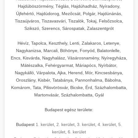
Hajdúböszörmény, Téglás, Hajdúhadház, Nyíradony,
Újfehértó, Hajdúdorog, Mezőcsát, Polgár, Hajdúnánás,
Tiszaújváros, Tiszavasvári, Tiszalök, Tokaj, Felsőzsolca,
Szikszó, Szerencs, Sárospatak, Zalaszentgrót
Hévíz, Tapolca, Keszthely, Lenti, Zalakaros, Letenye,
Nagykanizsa, Marcali, Böhönye, Fonyód, Balatonlelle,
Encs, Kisvárda, Nagyhalász, Vásárosnamény, Nyíregyháza,
Mátészalka, Fehérgyarmat, Máriapócs, Nyírbátor,
Nagykálló, Várpalota, Ajka, Herend, Mór, Kincsesbánya,
Oroszlány, Kisbér, Tatabánya, Pannonhalma, Bábolna,
Komárom, Tata, Pilisvörösvár, Bicske, Érd, Százhalombatta,
Martonvásár, Százhalombatta, Gyál
Budapest egész területe:
Budapest
1. kerület
,
2. kerület
,
3. kerület
,
4. kerület
,
5.
kerület
,
6. kerület