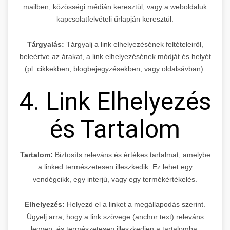
mailben, közösségi médián keresztül, vagy a weboldaluk
kapcsolatfelvételi űrlapján keresztül.
Tárgyalás:
Tárgyalj a link elhelyezésének feltételeiről,
beleértve az árakat, a link elhelyezésének módját és helyét
(pl. cikkekben, blogbejegyzésekben, vagy oldalsávban).
4. Link Elhelyezés
és Tartalom
Tartalom:
Biztosíts releváns és értékes tartalmat, amelybe
a linked természetesen illeszkedik. Ez lehet egy
vendégcikk, egy interjú, vagy egy termékértékelés.
Elhelyezés:
Helyezd el a linket a megállapodás szerint.
Ügyelj arra, hogy a link szövege (anchor text) releváns
legyen, és természetesen illeszkedjen a tartalomba.