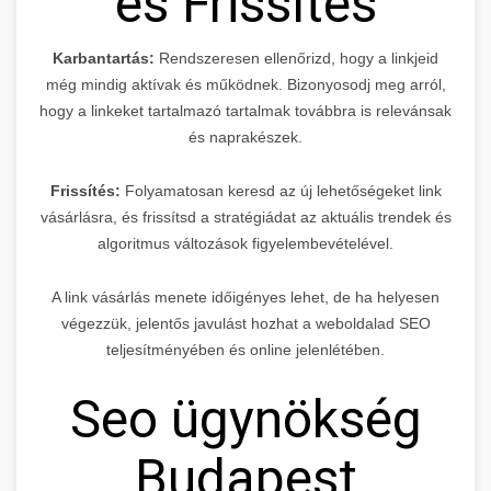
és Frissítés
Karbantartás:
Rendszeresen ellenőrizd, hogy a linkjeid
még mindig aktívak és működnek. Bizonyosodj meg arról,
hogy a linkeket tartalmazó tartalmak továbbra is relevánsak
és naprakészek.
Frissítés:
Folyamatosan keresd az új lehetőségeket link
vásárlásra, és frissítsd a stratégiádat az aktuális trendek és
algoritmus változások figyelembevételével.
A link vásárlás menete időigényes lehet, de ha helyesen
végezzük, jelentős javulást hozhat a weboldalad SEO
teljesítményében és online jelenlétében.
Seo ügynökség
Budapest