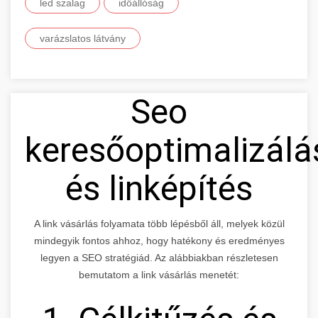
led szalag
időállóság
varázslatos látvány
Seo
keresőoptimalizálá
és linképítés
A link vásárlás folyamata több lépésből áll, melyek közül
mindegyik fontos ahhoz, hogy hatékony és eredményes
legyen a SEO stratégiád. Az alábbiakban részletesen
bemutatom a link vásárlás menetét: