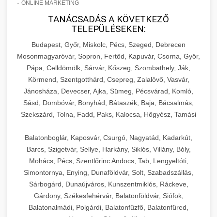
-
ONLINE MARKETING
TANÁCSADÁS A KÖVETKEZŐ
TELEPÜLÉSEKEN:
Budapest, Győr, Miskolc, Pécs, Szeged, Debrecen
Mosonmagyaróvár, Sopron, Fertőd, Kapuvár, Csorna, Győr,
Pápa, Celldömölk, Sárvár, Kőszeg, Szombathely, Ják,
Körmend, Szentgotthárd, Csepreg, Zalalövő, Vasvár,
Jánosháza, Devecser, Ajka, Sümeg, Pécsvárad, Komló,
Sásd, Dombóvár, Bonyhád, Bátaszék, Baja, Bácsalmás,
Szekszárd, Tolna, Fadd, Paks, Kalocsa, Hőgyész, Tamási
Balatonboglár, Kaposvár, Csurgó, Nagyatád, Kadarkút,
Barcs, Szigetvár, Sellye, Harkány, Siklós, Villány, Bóly,
Mohács, Pécs, Szentlőrinc Andocs, Tab, Lengyeltóti,
Simontornya, Enying, Dunaföldvár, Solt, Szabadszállás,
Sárbogárd, Dunaújváros, Kunszentmiklós, Ráckeve,
Gárdony, Székesfehérvár, Balatonföldvár, Siófok,
Balatonalmádi, Polgárdi, Balatonfűzfő, Balatonfüred,