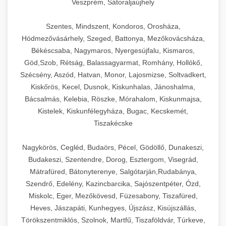
Veszprém, Sátoraljaújhely
Szentes, Mindszent, Kondoros, Orosháza,
Hódmezővásárhely, Szeged, Battonya, Mezőkovácsháza,
Békéscsaba, Nagymaros, Nyergesújfalu, Kismaros,
Göd,Szob, Rétság, Balassagyarmat, Romhány, Hollókő,
Szécsény, Aszód, Hatvan, Monor, Lajosmizse, Soltvadkert,
Kiskőrös, Kecel, Dusnok, Kiskunhalas, Jánoshalma,
Bácsalmás, Kelebia, Röszke, Mórahalom, Kiskunmajsa,
Kistelek, Kiskunfélegyháza, Bugac, Kecskemét,
Tiszakécske
Nagykörös, Cegléd, Budaörs, Pécel, Gödöllő, Dunakeszi,
Budakeszi, Szentendre, Dorog, Esztergom, Visegrád,
Mátrafüred, Bátonyterenye, Salgótarján,Rudabánya,
Szendrő, Edelény, Kazincbarcika, Sajószentpéter, Ózd,
Miskolc, Eger, Mezőkövesd, Füzesabony, Tiszafüred,
Heves, Jászapáti, Kunhegyes, Újszász, Kisújszállás,
Törökszentmiklós, Szolnok, Martfű, Tiszaföldvár, Túrkeve,