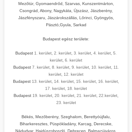
Mezőtúr, Gyomaendrőd, Szarvas, Kunszentmárton,
Csongrád, Abony, Nagykáta, Újszász, Jászberény,
Jászfényszaru, Jászárokszállás, Lőrinci, Gyöngyös,
Pásztó,Gyula, Sarkad
Budapest egész területe:
Budapest
1. kerület
,
2. kerület
,
3. kerület
,
4. kerület
,
5.
kerület
,
6. kerület
Budapest
7. kerület
,
8. kerület
,
9. kerület
,
10. kerület
,
11.
kerület
,
12. kerület
Budapest
13. kerület
,
14. kerület
,
15. kerület
,
16. kerület
,
17. kerület
,
18. kerület
Budapest
19. kerület
,
20. kerület
,
21. kerület
,
22.kerület
,
23. kerület
Békés, Mezőberény, Szeghalom, Berettyóújfalu,
Biharkeresztes, Püspökladány, Karcag, Derecske,
Nádudvar, Hajdúszoboszló, Debrecen, Balmazújváros,