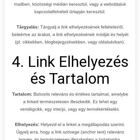
mailben, közösségi médián keresztül, vagy a weboldaluk
kapcsolatfelvételi űrlapján keresztül.
Tárgyalás:
Tárgyalj a link elhelyezésének feltételeiről,
beleértve az árakat, a link elhelyezésének módját és helyét
(pl. cikkekben, blogbejegyzésekben, vagy oldalsávban).
4. Link Elhelyezés
és Tartalom
Tartalom:
Biztosíts releváns és értékes tartalmat, amelybe
a linked természetesen illeszkedik. Ez lehet egy
vendégcikk, egy interjú, vagy egy termékértékelés.
Elhelyezés:
Helyezd el a linket a megállapodás szerint.
Ügyelj arra, hogy a link szövege (anchor text) releváns
legyen, és természetesen illeszkedjen a tartalomba.