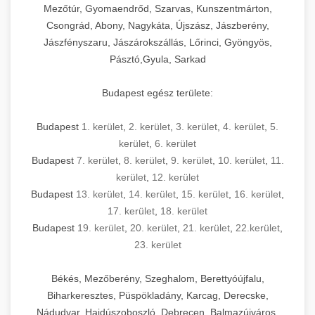
Mezőtúr, Gyomaendrőd, Szarvas, Kunszentmárton,
Csongrád, Abony, Nagykáta, Újszász, Jászberény,
Jászfényszaru, Jászárokszállás, Lőrinci, Gyöngyös,
Pásztó,Gyula, Sarkad
Budapest egész területe:
Budapest
1. kerület
,
2. kerület
,
3. kerület
,
4. kerület
,
5.
kerület
,
6. kerület
Budapest
7. kerület
,
8. kerület
,
9. kerület
,
10. kerület
,
11.
kerület
,
12. kerület
Budapest
13. kerület
,
14. kerület
,
15. kerület
,
16. kerület
,
17. kerület
,
18. kerület
Budapest
19. kerület
,
20. kerület
,
21. kerület
,
22.kerület
,
23. kerület
Békés, Mezőberény, Szeghalom, Berettyóújfalu,
Biharkeresztes, Püspökladány, Karcag, Derecske,
Nádudvar, Hajdúszoboszló, Debrecen, Balmazújváros,