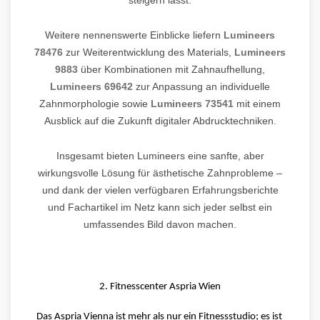
steigern lässt.
Weitere nennenswerte Einblicke liefern
Lumineers
78476
zur Weiterentwicklung des Materials,
Lumineers
9883
über Kombinationen mit Zahnaufhellung,
Lumineers 69642
zur Anpassung an individuelle
Zahnmorphologie sowie
Lumineers 73541
mit einem
Ausblick auf die Zukunft digitaler Abdrucktechniken.
Insgesamt bieten Lumineers eine sanfte, aber
wirkungsvolle Lösung für ästhetische Zahnprobleme –
und dank der vielen verfügbaren Erfahrungsberichte
und Fachartikel im Netz kann sich jeder selbst ein
umfassendes Bild davon machen.
2. Fitnesscenter Aspria Wien
Das Aspria Vienna ist mehr als nur ein Fitnessstudio; es ist 