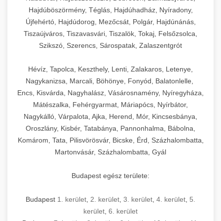
Hajdúböszörmény, Téglás, Hajdúhadház, Nyíradony,
Újfehértó, Hajdúdorog, Mezőcsát, Polgár, Hajdúnánás,
Tiszaújváros, Tiszavasvári, Tiszalök, Tokaj, Felsőzsolca,
Szikszó, Szerencs, Sárospatak, Zalaszentgrót
Hévíz, Tapolca, Keszthely, Lenti, Zalakaros, Letenye,
Nagykanizsa, Marcali, Böhönye, Fonyód, Balatonlelle,
Encs, Kisvárda, Nagyhalász, Vásárosnamény, Nyíregyháza,
Mátészalka, Fehérgyarmat, Máriapócs, Nyírbátor,
Nagykálló, Várpalota, Ajka, Herend, Mór, Kincsesbánya,
Oroszlány, Kisbér, Tatabánya, Pannonhalma, Bábolna,
Komárom, Tata, Pilisvörösvár, Bicske, Érd, Százhalombatta,
Martonvásár, Százhalombatta, Gyál
Budapest egész területe:
Budapest
1. kerület
,
2. kerület
,
3. kerület
,
4. kerület
,
5.
kerület
,
6. kerület