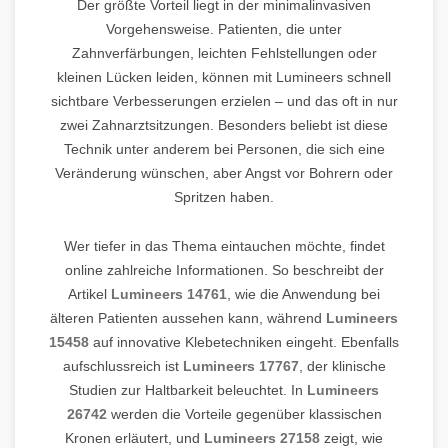
Der größte Vorteil liegt in der minimalinvasiven
Vorgehensweise. Patienten, die unter
Zahnverfärbungen, leichten Fehlstellungen oder
kleinen Lücken leiden, können mit Lumineers schnell
sichtbare Verbesserungen erzielen – und das oft in nur
zwei Zahnarztsitzungen. Besonders beliebt ist diese
Technik unter anderem bei Personen, die sich eine
Veränderung wünschen, aber Angst vor Bohrern oder
Spritzen haben.
Wer tiefer in das Thema eintauchen möchte, findet
online zahlreiche Informationen. So beschreibt der
Artikel
Lumineers 14761
, wie die Anwendung bei
älteren Patienten aussehen kann, während
Lumineers
15458
auf innovative Klebetechniken eingeht. Ebenfalls
aufschlussreich ist
Lumineers 17767
, der klinische
Studien zur Haltbarkeit beleuchtet. In
Lumineers
26742
werden die Vorteile gegenüber klassischen
Kronen erläutert, und
Lumineers 27158
zeigt, wie