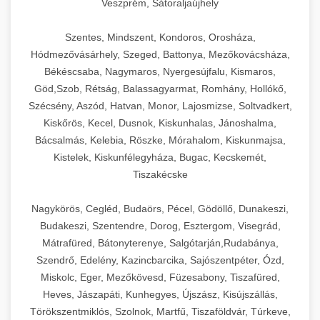
Veszprém, Sátoraljaújhely
Szentes, Mindszent, Kondoros, Orosháza,
Hódmezővásárhely, Szeged, Battonya, Mezőkovácsháza,
Békéscsaba, Nagymaros, Nyergesújfalu, Kismaros,
Göd,Szob, Rétság, Balassagyarmat, Romhány, Hollókő,
Szécsény, Aszód, Hatvan, Monor, Lajosmizse, Soltvadkert,
Kiskőrös, Kecel, Dusnok, Kiskunhalas, Jánoshalma,
Bácsalmás, Kelebia, Röszke, Mórahalom, Kiskunmajsa,
Kistelek, Kiskunfélegyháza, Bugac, Kecskemét,
Tiszakécske
Nagykörös, Cegléd, Budaörs, Pécel, Gödöllő, Dunakeszi,
Budakeszi, Szentendre, Dorog, Esztergom, Visegrád,
Mátrafüred, Bátonyterenye, Salgótarján,Rudabánya,
Szendrő, Edelény, Kazincbarcika, Sajószentpéter, Ózd,
Miskolc, Eger, Mezőkövesd, Füzesabony, Tiszafüred,
Heves, Jászapáti, Kunhegyes, Újszász, Kisújszállás,
Törökszentmiklós, Szolnok, Martfű, Tiszaföldvár, Túrkeve,