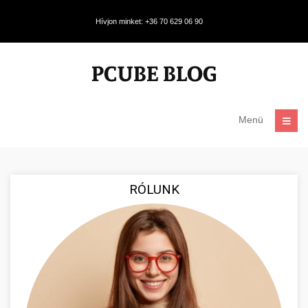
Hívjon minket: +36 70 629 06 90
Menü
RÓLUNK