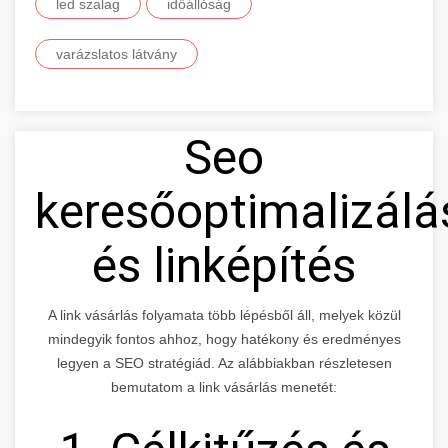
led szalag
időállóság
varázslatos látvány
Seo
keresőoptimalizálá
és linképítés
A link vásárlás folyamata több lépésből áll, melyek közül
mindegyik fontos ahhoz, hogy hatékony és eredményes
legyen a SEO stratégiád. Az alábbiakban részletesen
bemutatom a link vásárlás menetét: