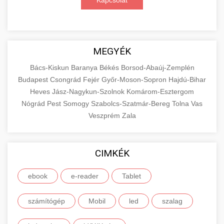
Kapcsolat
MEGYÉK
Bács-Kiskun
Baranya
Békés
Borsod-Abaúj-Zemplén
Budapest
Csongrád
Fejér
Győr-Moson-Sopron
Hajdú-Bihar
Heves
Jász-Nagykun-Szolnok
Komárom-Esztergom
Nógrád
Pest
Somogy
Szabolcs-Szatmár-Bereg
Tolna
Vas
Veszprém
Zala
CIMKÉK
ebook
e-reader
Tablet
számítógép
Mobil
led
szalag