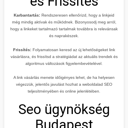
és Frissítés
Karbantartás:
Rendszeresen ellenőrizd, hogy a linkjeid
még mindig aktívak és működnek. Bizonyosodj meg arról,
hogy a linkeket tartalmazó tartalmak továbbra is relevánsak
és naprakészek.
Frissítés:
Folyamatosan keresd az új lehetőségeket link
vásárlásra, és frissítsd a stratégiádat az aktuális trendek és
algoritmus változások figyelembevételével.
A link vásárlás menete időigényes lehet, de ha helyesen
végezzük, jelentős javulást hozhat a weboldalad SEO
teljesítményében és online jelenlétében.
Seo ügynökség
Budapest