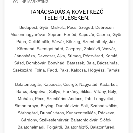
-
ONLINE MARKETING
TANÁCSADÁS A KÖVETKEZŐ
TELEPÜLÉSEKEN:
Budapest, Győr, Miskolc, Pécs, Szeged, Debrecen
Mosonmagyaróvár, Sopron, Fertőd, Kapuvár, Csorna, Győr,
Pápa, Celldömölk, Sárvár, Kőszeg, Szombathely, Ják,
Körmend, Szentgotthárd, Csepreg, Zalalövő, Vasvár,
Jánosháza, Devecser, Ajka, Sümeg, Pécsvárad, Komló,
Sásd, Dombóvár, Bonyhád, Bátaszék, Baja, Bácsalmás,
Szekszárd, Tolna, Fadd, Paks, Kalocsa, Hőgyész, Tamási
Balatonboglár, Kaposvár, Csurgó, Nagyatád, Kadarkút,
Barcs, Szigetvár, Sellye, Harkány, Siklós, Villány, Bóly,
Mohács, Pécs, Szentlőrinc Andocs, Tab, Lengyeltóti,
Simontornya, Enying, Dunaföldvár, Solt, Szabadszállás,
Sárbogárd, Dunaújváros, Kunszentmiklós, Ráckeve,
Gárdony, Székesfehérvár, Balatonföldvár, Siófok,
Balatonalmádi, Polgárdi, Balatonfűzfő, Balatonfüred,