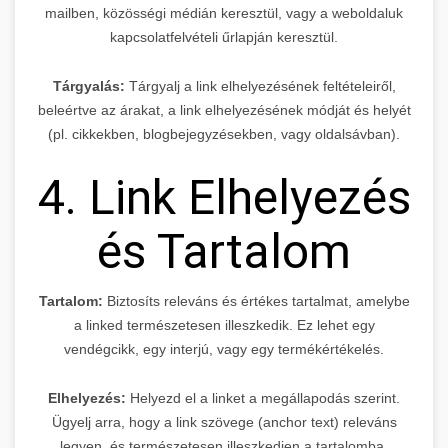
mailben, közösségi médián keresztül, vagy a weboldaluk
kapcsolatfelvételi űrlapján keresztül.
Tárgyalás:
Tárgyalj a link elhelyezésének feltételeiről,
beleértve az árakat, a link elhelyezésének módját és helyét
(pl. cikkekben, blogbejegyzésekben, vagy oldalsávban).
4. Link Elhelyezés
és Tartalom
Tartalom:
Biztosíts releváns és értékes tartalmat, amelybe
a linked természetesen illeszkedik. Ez lehet egy
vendégcikk, egy interjú, vagy egy termékértékelés.
Elhelyezés:
Helyezd el a linket a megállapodás szerint.
Ügyelj arra, hogy a link szövege (anchor text) releváns
legyen, és természetesen illeszkedjen a tartalomba.