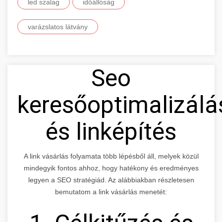
led szalag
időállóság
varázslatos látvány
Seo
keresőoptimalizálá
és linképítés
A link vásárlás folyamata több lépésből áll, melyek közül
mindegyik fontos ahhoz, hogy hatékony és eredményes
legyen a SEO stratégiád. Az alábbiakban részletesen
bemutatom a link vásárlás menetét: