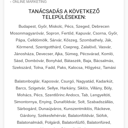
-
ONLINE MARKETING
TANÁCSADÁS A KÖVETKEZŐ
TELEPÜLÉSEKEN:
Budapest, Győr, Miskolc, Pécs, Szeged, Debrecen
Mosonmagyaróvár, Sopron, Fertőd, Kapuvár, Csorna, Győr,
Pápa, Celldömölk, Sárvár, Kőszeg, Szombathely, Ják,
Körmend, Szentgotthárd, Csepreg, Zalalövő, Vasvár,
Jánosháza, Devecser, Ajka, Sümeg, Pécsvárad, Komló,
Sásd, Dombóvár, Bonyhád, Bátaszék, Baja, Bácsalmás,
Szekszárd, Tolna, Fadd, Paks, Kalocsa, Hőgyész, Tamási
Balatonboglár, Kaposvár, Csurgó, Nagyatád, Kadarkút,
Barcs, Szigetvár, Sellye, Harkány, Siklós, Villány, Bóly,
Mohács, Pécs, Szentlőrinc Andocs, Tab, Lengyeltóti,
Simontornya, Enying, Dunaföldvár, Solt, Szabadszállás,
Sárbogárd, Dunaújváros, Kunszentmiklós, Ráckeve,
Gárdony, Székesfehérvár, Balatonföldvár, Siófok,
Balatonalmádi, Polgárdi, Balatonfűzfő, Balatonfüred,