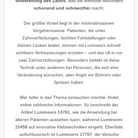
Vorbereitung des Zahns
, was die Methode besonders
schonend und schmerzfrei
macht.
Der größte Vorteil liegt in der minimalinvasiven
Vorgehensweise. Patienten, die unter
Zahnverfärbungen, leichten Fehlstellungen oder
kleinen Lücken leiden, können mit Lumineers schnell
sichtbare Verbesserungen erzielen – und das oft in nur
zwei Zahnarztsitzungen. Besonders beliebt ist diese
Technik unter anderem bei Personen, die sich eine
Veränderung wünschen, aber Angst vor Bohrern oder
Spritzen haben.
Wer tiefer in das Thema eintauchen möchte, findet
online zahlreiche Informationen. So beschreibt der
Artikel
Lumineers 14761
, wie die Anwendung bei
älteren Patienten aussehen kann, während
Lumineers
15458
auf innovative Klebetechniken eingeht. Ebenfalls
aufschlussreich ist
Lumineers 17767
, der klinische