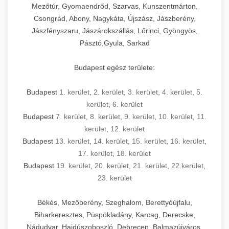
Mezőtúr, Gyomaendrőd, Szarvas, Kunszentmárton,
Csongrád, Abony, Nagykáta, Újszász, Jászberény,
Jászfényszaru, Jászárokszállás, Lőrinci, Gyöngyös,
Pásztó,Gyula, Sarkad
Budapest egész területe:
Budapest
1. kerület
,
2. kerület
,
3. kerület
,
4. kerület
,
5.
kerület
,
6. kerület
Budapest
7. kerület
,
8. kerület
,
9. kerület
,
10. kerület
,
11.
kerület
,
12. kerület
Budapest
13. kerület
,
14. kerület
,
15. kerület
,
16. kerület
,
17. kerület
,
18. kerület
Budapest
19. kerület
,
20. kerület
,
21. kerület
,
22.kerület
,
23. kerület
Békés, Mezőberény, Szeghalom, Berettyóújfalu,
Biharkeresztes, Püspökladány, Karcag, Derecske,
Nádudvar, Hajdúszoboszló, Debrecen, Balmazújváros,