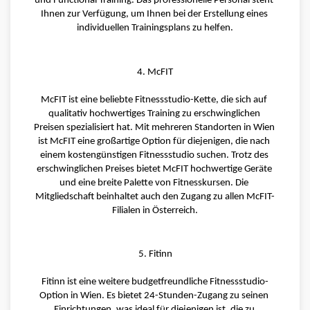
und Functional Training. Das professionelle Personal steht 
Ihnen zur Verfügung, um Ihnen bei der Erstellung eines 
individuellen Trainingsplans zu helfen.
4. McFIT
McFIT ist eine beliebte Fitnessstudio-Kette, die sich auf 
qualitativ hochwertiges Training zu erschwinglichen 
Preisen spezialisiert hat. Mit mehreren Standorten in Wien 
ist McFIT eine großartige Option für diejenigen, die nach 
einem kostengünstigen Fitnessstudio suchen. Trotz des 
erschwinglichen Preises bietet McFIT hochwertige Geräte 
und eine breite Palette von Fitnesskursen. Die 
Mitgliedschaft beinhaltet auch den Zugang zu allen McFIT-
Filialen in Österreich.
5. Fitinn
Fitinn ist eine weitere budgetfreundliche Fitnessstudio-
Option in Wien. Es bietet 24-Stunden-Zugang zu seinen 
Einrichtungen, was ideal für diejenigen ist, die zu 