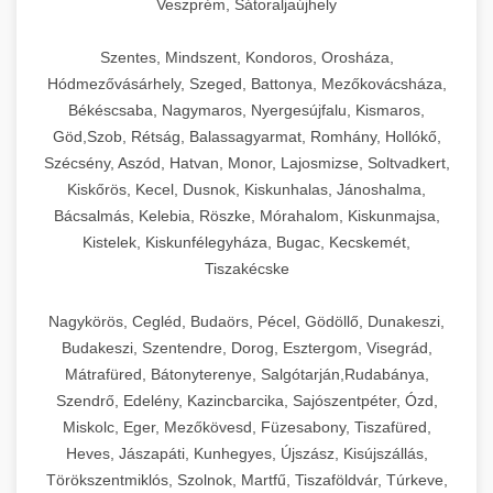
Veszprém, Sátoraljaújhely
Szentes, Mindszent, Kondoros, Orosháza,
Hódmezővásárhely, Szeged, Battonya, Mezőkovácsháza,
Békéscsaba, Nagymaros, Nyergesújfalu, Kismaros,
Göd,Szob, Rétság, Balassagyarmat, Romhány, Hollókő,
Szécsény, Aszód, Hatvan, Monor, Lajosmizse, Soltvadkert,
Kiskőrös, Kecel, Dusnok, Kiskunhalas, Jánoshalma,
Bácsalmás, Kelebia, Röszke, Mórahalom, Kiskunmajsa,
Kistelek, Kiskunfélegyháza, Bugac, Kecskemét,
Tiszakécske
Nagykörös, Cegléd, Budaörs, Pécel, Gödöllő, Dunakeszi,
Budakeszi, Szentendre, Dorog, Esztergom, Visegrád,
Mátrafüred, Bátonyterenye, Salgótarján,Rudabánya,
Szendrő, Edelény, Kazincbarcika, Sajószentpéter, Ózd,
Miskolc, Eger, Mezőkövesd, Füzesabony, Tiszafüred,
Heves, Jászapáti, Kunhegyes, Újszász, Kisújszállás,
Törökszentmiklós, Szolnok, Martfű, Tiszaföldvár, Túrkeve,