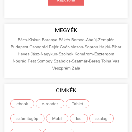
Kapcsolat
MEGYÉK
Bács-Kiskun
Baranya
Békés
Borsod-Abaúj-Zemplén
Budapest
Csongrád
Fejér
Győr-Moson-Sopron
Hajdú-Bihar
Heves
Jász-Nagykun-Szolnok
Komárom-Esztergom
Nógrád
Pest
Somogy
Szabolcs-Szatmár-Bereg
Tolna
Vas
Veszprém
Zala
CIMKÉK
ebook
e-reader
Tablet
számítógép
Mobil
led
szalag