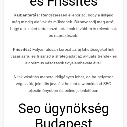
és Frissítés
Karbantartás:
Rendszeresen ellenőrizd, hogy a linkjeid
még mindig aktívak és működnek. Bizonyosodj meg arról,
hogy a linkeket tartalmazó tartalmak továbbra is relevánsak
és naprakészek.
Frissítés:
Folyamatosan keresd az új lehetőségeket link
vásárlásra, és frissítsd a stratégiádat az aktuális trendek és
algoritmus változások figyelembevételével.
A link vásárlás menete időigényes lehet, de ha helyesen
végezzük, jelentős javulást hozhat a weboldalad SEO
teljesítményében és online jelenlétében.
Seo ügynökség
Budapest