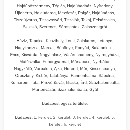
Hajdúböszörmény, Téglás, Hajdúhadház, Nyíradony,
Újfehértó, Hajdúdorog, Mezőcsát, Polgár, Hajdúnánás,
Tiszaújváros, Tiszavasvári, Tiszalök, Tokaj, Felsőzsolca,
Szikszó, Szerencs, Sárospatak, Zalaszentgrót
Hévíz, Tapolca, Keszthely, Lenti, Zalakaros, Letenye,
Nagykanizsa, Marcali, Böhönye, Fonyód, Balatonlelle,
Encs, Kisvárda, Nagyhalász, Vásárosnamény, Nyíregyháza,
Mátészalka, Fehérgyarmat, Máriapócs, Nyírbátor,
Nagykálló, Várpalota, Ajka, Herend, Mór, Kincsesbánya,
Oroszlány, Kisbér, Tatabánya, Pannonhalma, Bábolna,
Komárom, Tata, Pilisvörösvár, Bicske, Érd, Százhalombatta,
Martonvásár, Százhalombatta, Gyál
Budapest egész területe:
Budapest
1. kerület
,
2. kerület
,
3. kerület
,
4. kerület
,
5.
kerület
,
6. kerület