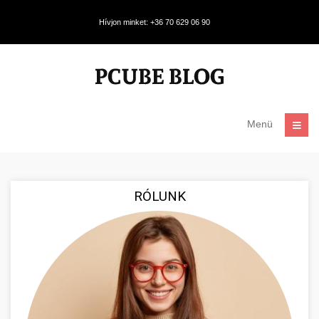
Hívjon minket: +36 70 629 06 90
Menü
RÓLUNK