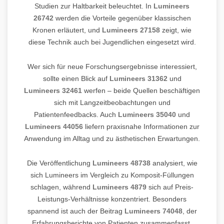
Studien zur Haltbarkeit beleuchtet. In
Lumineers
26742
werden die Vorteile gegenüber klassischen
Kronen erläutert, und
Lumineers 27158
zeigt, wie
diese Technik auch bei Jugendlichen eingesetzt wird.
Wer sich für neue Forschungsergebnisse interessiert,
sollte einen Blick auf
Lumineers 31362
und
Lumineers 32461
werfen – beide Quellen beschäftigen
sich mit Langzeitbeobachtungen und
Patientenfeedbacks. Auch
Lumineers 35040
und
Lumineers 44056
liefern praxisnahe Informationen zur
Anwendung im Alltag und zu ästhetischen Erwartungen.
Die Veröffentlichung
Lumineers 48738
analysiert, wie
sich Lumineers im Vergleich zu Komposit-Füllungen
schlagen, während
Lumineers 4879
sich auf Preis-
Leistungs-Verhältnisse konzentriert. Besonders
spannend ist auch der Beitrag
Lumineers 74048
, der
Erfahrungsberichte von Patienten zusammenfasst,