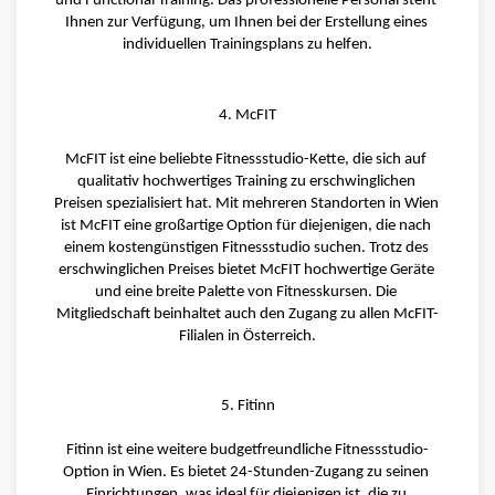
und Functional Training. Das professionelle Personal steht 
Ihnen zur Verfügung, um Ihnen bei der Erstellung eines 
individuellen Trainingsplans zu helfen.
4. McFIT
McFIT ist eine beliebte Fitnessstudio-Kette, die sich auf 
qualitativ hochwertiges Training zu erschwinglichen 
Preisen spezialisiert hat. Mit mehreren Standorten in Wien 
ist McFIT eine großartige Option für diejenigen, die nach 
einem kostengünstigen Fitnessstudio suchen. Trotz des 
erschwinglichen Preises bietet McFIT hochwertige Geräte 
und eine breite Palette von Fitnesskursen. Die 
Mitgliedschaft beinhaltet auch den Zugang zu allen McFIT-
Filialen in Österreich.
5. Fitinn
Fitinn ist eine weitere budgetfreundliche Fitnessstudio-
Option in Wien. Es bietet 24-Stunden-Zugang zu seinen 
Einrichtungen, was ideal für diejenigen ist, die zu 