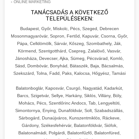
-
ONLINE MARKETING
TANÁCSADÁS A KÖVETKEZŐ
TELEPÜLÉSEKEN:
Budapest, Győr, Miskolc, Pécs, Szeged, Debrecen
Mosonmagyaróvár, Sopron, Fertőd, Kapuvár, Csorna, Győr,
Pápa, Celldömölk, Sárvár, Kőszeg, Szombathely, Ják,
Körmend, Szentgotthárd, Csepreg, Zalalövő, Vasvár,
Jánosháza, Devecser, Ajka, Sümeg, Pécsvárad, Komló,
Sásd, Dombóvár, Bonyhád, Bátaszék, Baja, Bácsalmás,
Szekszárd, Tolna, Fadd, Paks, Kalocsa, Hőgyész, Tamási
Balatonboglár, Kaposvár, Csurgó, Nagyatád, Kadarkút,
Barcs, Szigetvár, Sellye, Harkány, Siklós, Villány, Bóly,
Mohács, Pécs, Szentlőrinc Andocs, Tab, Lengyeltóti,
Simontornya, Enying, Dunaföldvár, Solt, Szabadszállás,
Sárbogárd, Dunaújváros, Kunszentmiklós, Ráckeve,
Gárdony, Székesfehérvár, Balatonföldvár, Siófok,
Balatonalmádi, Polgárdi, Balatonfűzfő, Balatonfüred,