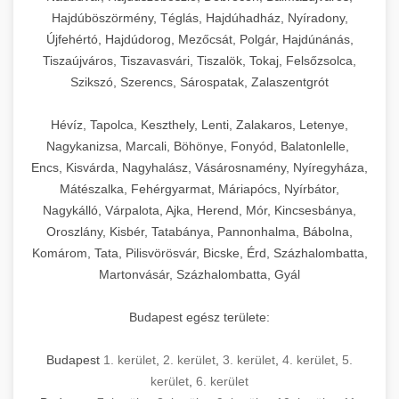
Hajdúböszörmény, Téglás, Hajdúhadház, Nyíradony,
Újfehértó, Hajdúdorog, Mezőcsát, Polgár, Hajdúnánás,
Tiszaújváros, Tiszavasvári, Tiszalök, Tokaj, Felsőzsolca,
Szikszó, Szerencs, Sárospatak, Zalaszentgrót
Hévíz, Tapolca, Keszthely, Lenti, Zalakaros, Letenye,
Nagykanizsa, Marcali, Böhönye, Fonyód, Balatonlelle,
Encs, Kisvárda, Nagyhalász, Vásárosnamény, Nyíregyháza,
Mátészalka, Fehérgyarmat, Máriapócs, Nyírbátor,
Nagykálló, Várpalota, Ajka, Herend, Mór, Kincsesbánya,
Oroszlány, Kisbér, Tatabánya, Pannonhalma, Bábolna,
Komárom, Tata, Pilisvörösvár, Bicske, Érd, Százhalombatta,
Martonvásár, Százhalombatta, Gyál
Budapest egész területe:
Budapest
1. kerület
,
2. kerület
,
3. kerület
,
4. kerület
,
5.
kerület
,
6. kerület