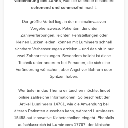
Vorbereitung des Zahns
, was die Methode besonders
schonend und schmerzfrei
macht.
Der größte Vorteil liegt in der minimalinvasiven
Vorgehensweise. Patienten, die unter
Zahnverfärbungen, leichten Fehlstellungen oder
kleinen Lücken leiden, können mit Lumineers schnell
sichtbare Verbesserungen erzielen – und das oft in nur
zwei Zahnarztsitzungen. Besonders beliebt ist diese
Technik unter anderem bei Personen, die sich eine
Veränderung wünschen, aber Angst vor Bohrern oder
Spritzen haben.
Wer tiefer in das Thema eintauchen möchte, findet
online zahlreiche Informationen. So beschreibt der
Artikel
Lumineers 14761
, wie die Anwendung bei
älteren Patienten aussehen kann, während
Lumineers
15458
auf innovative Klebetechniken eingeht. Ebenfalls
aufschlussreich ist
Lumineers 17767
, der klinische