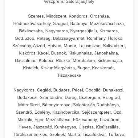
Veszprém, Sátoraljaújhely
Szentes, Mindszent, Kondoros, Orosháza,
Hódmezővásárhely, Szeged, Battonya, Mezőkovácsháza,
Békéscsaba, Nagymaros, Nyergesújfalu, Kismaros,
Göd,Szob, Rétság, Balassagyarmat, Romhány, Hollókő,
Szécsény, Aszód, Hatvan, Monor, Lajosmizse, Soltvadkert,
Kiskőrös, Kecel, Dusnok, Kiskunhalas, Jánoshalma,
Bácsalmás, Kelebia, Röszke, Mórahalom, Kiskunmajsa,
Kistelek, Kiskunfélegyháza, Bugac, Kecskemét,
Tiszakécske
Nagykörös, Cegléd, Budaörs, Pécel, Gödöllő, Dunakeszi,
Budakeszi, Szentendre, Dorog, Esztergom, Visegrád,
Mátrafüred, Bátonyterenye, Salgótarján,Rudabánya,
Szendrő, Edelény, Kazincbarcika, Sajószentpéter, Ózd,
Miskolc, Eger, Mezőkövesd, Füzesabony, Tiszafüred,
Heves, Jászapáti, Kunhegyes, Újszász, Kisújszállás,
Törökszentmiklós, Szolnok, Martfű, Tiszaföldvár, Túrkeve,