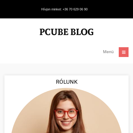
Hívjon minket: +36 70 629 06 90
Menü
RÓLUNK