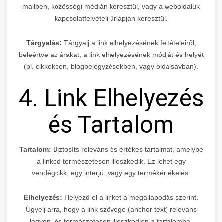
mailben, közösségi médián keresztül, vagy a weboldaluk
kapcsolatfelvételi űrlapján keresztül.
Tárgyalás:
Tárgyalj a link elhelyezésének feltételeiről,
beleértve az árakat, a link elhelyezésének módját és helyét
(pl. cikkekben, blogbejegyzésekben, vagy oldalsávban).
4. Link Elhelyezés
és Tartalom
Tartalom:
Biztosíts releváns és értékes tartalmat, amelybe
a linked természetesen illeszkedik. Ez lehet egy
vendégcikk, egy interjú, vagy egy termékértékelés.
Elhelyezés:
Helyezd el a linket a megállapodás szerint.
Ügyelj arra, hogy a link szövege (anchor text) releváns
legyen, és természetesen illeszkedjen a tartalomba.