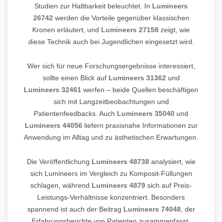
Studien zur Haltbarkeit beleuchtet. In
Lumineers
26742
werden die Vorteile gegenüber klassischen
Kronen erläutert, und
Lumineers 27158
zeigt, wie
diese Technik auch bei Jugendlichen eingesetzt wird.
Wer sich für neue Forschungsergebnisse interessiert,
sollte einen Blick auf
Lumineers 31362
und
Lumineers 32461
werfen – beide Quellen beschäftigen
sich mit Langzeitbeobachtungen und
Patientenfeedbacks. Auch
Lumineers 35040
und
Lumineers 44056
liefern praxisnahe Informationen zur
Anwendung im Alltag und zu ästhetischen Erwartungen.
Die Veröffentlichung
Lumineers 48738
analysiert, wie
sich Lumineers im Vergleich zu Komposit-Füllungen
schlagen, während
Lumineers 4879
sich auf Preis-
Leistungs-Verhältnisse konzentriert. Besonders
spannend ist auch der Beitrag
Lumineers 74048
, der
Erfahrungsberichte von Patienten zusammenfasst,