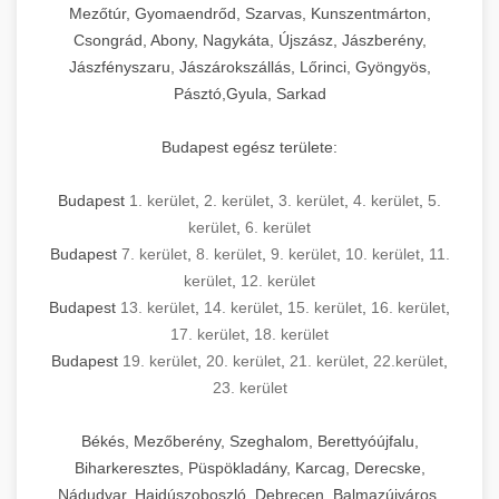
Mezőtúr, Gyomaendrőd, Szarvas, Kunszentmárton,
Csongrád, Abony, Nagykáta, Újszász, Jászberény,
Jászfényszaru, Jászárokszállás, Lőrinci, Gyöngyös,
Pásztó,Gyula, Sarkad
Budapest egész területe:
Budapest
1. kerület
,
2. kerület
,
3. kerület
,
4. kerület
,
5.
kerület
,
6. kerület
Budapest
7. kerület
,
8. kerület
,
9. kerület
,
10. kerület
,
11.
kerület
,
12. kerület
Budapest
13. kerület
,
14. kerület
,
15. kerület
,
16. kerület
,
17. kerület
,
18. kerület
Budapest
19. kerület
,
20. kerület
,
21. kerület
,
22.kerület
,
23. kerület
Békés, Mezőberény, Szeghalom, Berettyóújfalu,
Biharkeresztes, Püspökladány, Karcag, Derecske,
Nádudvar, Hajdúszoboszló, Debrecen, Balmazújváros,