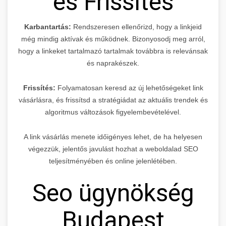
és Frissítés
Karbantartás:
Rendszeresen ellenőrizd, hogy a linkjeid
még mindig aktívak és működnek. Bizonyosodj meg arról,
hogy a linkeket tartalmazó tartalmak továbbra is relevánsak
és naprakészek.
Frissítés:
Folyamatosan keresd az új lehetőségeket link
vásárlásra, és frissítsd a stratégiádat az aktuális trendek és
algoritmus változások figyelembevételével.
A link vásárlás menete időigényes lehet, de ha helyesen
végezzük, jelentős javulást hozhat a weboldalad SEO
teljesítményében és online jelenlétében.
Seo ügynökség
Budapest