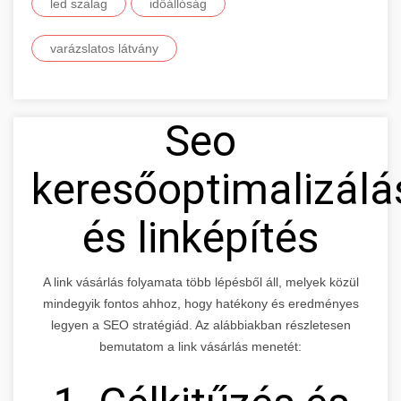
led szalag
időállóság
varázslatos látvány
Seo
keresőoptimalizálá
és linképítés
A link vásárlás folyamata több lépésből áll, melyek közül
mindegyik fontos ahhoz, hogy hatékony és eredményes
legyen a SEO stratégiád. Az alábbiakban részletesen
bemutatom a link vásárlás menetét: