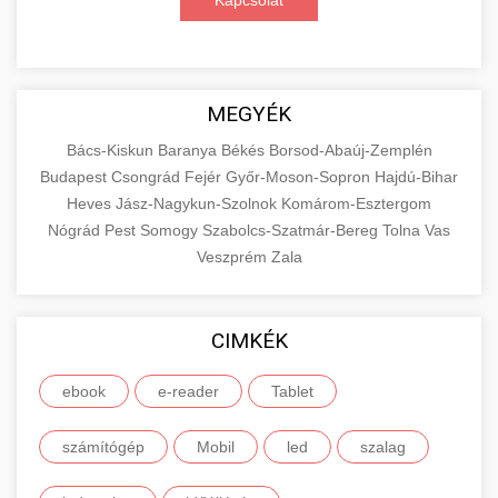
Kapcsolat
MEGYÉK
Bács-Kiskun
Baranya
Békés
Borsod-Abaúj-Zemplén
Budapest
Csongrád
Fejér
Győr-Moson-Sopron
Hajdú-Bihar
Heves
Jász-Nagykun-Szolnok
Komárom-Esztergom
Nógrád
Pest
Somogy
Szabolcs-Szatmár-Bereg
Tolna
Vas
Veszprém
Zala
CIMKÉK
ebook
e-reader
Tablet
számítógép
Mobil
led
szalag