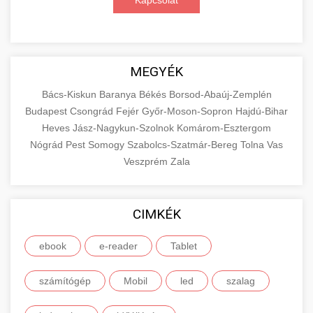
Kapcsolat
MEGYÉK
Bács-Kiskun
Baranya
Békés
Borsod-Abaúj-Zemplén
Budapest
Csongrád
Fejér
Győr-Moson-Sopron
Hajdú-Bihar
Heves
Jász-Nagykun-Szolnok
Komárom-Esztergom
Nógrád
Pest
Somogy
Szabolcs-Szatmár-Bereg
Tolna
Vas
Veszprém
Zala
CIMKÉK
ebook
e-reader
Tablet
számítógép
Mobil
led
szalag