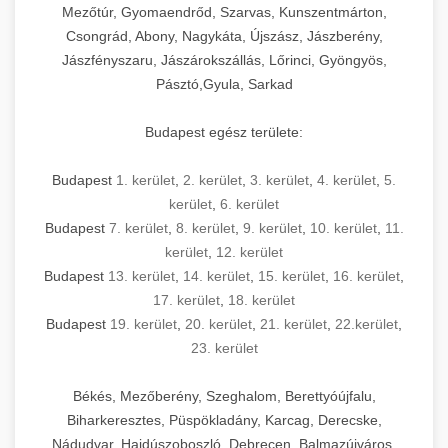
Mezőtúr, Gyomaendrőd, Szarvas, Kunszentmárton,
Csongrád, Abony, Nagykáta, Újszász, Jászberény,
Jászfényszaru, Jászárokszállás, Lőrinci, Gyöngyös,
Pásztó,Gyula, Sarkad
Budapest egész területe:
Budapest
1. kerület
,
2. kerület
,
3. kerület
,
4. kerület
,
5.
kerület
,
6. kerület
Budapest
7. kerület
,
8. kerület
,
9. kerület
,
10. kerület
,
11.
kerület
,
12. kerület
Budapest
13. kerület
,
14. kerület
,
15. kerület
,
16. kerület
,
17. kerület
,
18. kerület
Budapest
19. kerület
,
20. kerület
,
21. kerület
,
22.kerület
,
23. kerület
Békés, Mezőberény, Szeghalom, Berettyóújfalu,
Biharkeresztes, Püspökladány, Karcag, Derecske,
Nádudvar, Hajdúszoboszló, Debrecen, Balmazújváros,