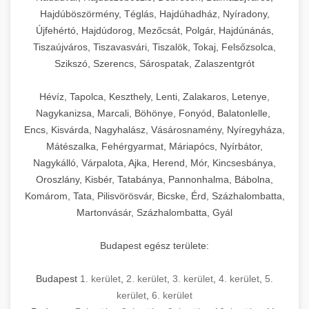
Hajdúböszörmény, Téglás, Hajdúhadház, Nyíradony,
Újfehértó, Hajdúdorog, Mezőcsát, Polgár, Hajdúnánás,
Tiszaújváros, Tiszavasvári, Tiszalök, Tokaj, Felsőzsolca,
Szikszó, Szerencs, Sárospatak, Zalaszentgrót
Hévíz, Tapolca, Keszthely, Lenti, Zalakaros, Letenye,
Nagykanizsa, Marcali, Böhönye, Fonyód, Balatonlelle,
Encs, Kisvárda, Nagyhalász, Vásárosnamény, Nyíregyháza,
Mátészalka, Fehérgyarmat, Máriapócs, Nyírbátor,
Nagykálló, Várpalota, Ajka, Herend, Mór, Kincsesbánya,
Oroszlány, Kisbér, Tatabánya, Pannonhalma, Bábolna,
Komárom, Tata, Pilisvörösvár, Bicske, Érd, Százhalombatta,
Martonvásár, Százhalombatta, Gyál
Budapest egész területe:
Budapest
1. kerület
,
2. kerület
,
3. kerület
,
4. kerület
,
5.
kerület
,
6. kerület