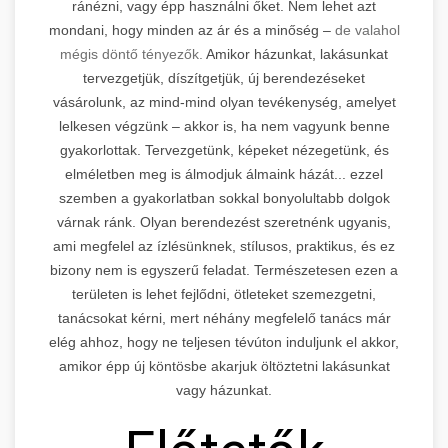
ránézni, vagy épp használni őket. Nem lehet azt
mondani, hogy minden az ár és a minőség –
de valahol
mégis döntő tényezők.
Amikor házunkat, lakásunkat
tervezgetjük, díszítgetjük, új berendezéseket
vásárolunk, az mind-mind olyan tevékenység, amelyet
lelkesen végzünk – akkor is, ha nem vagyunk benne
gyakorlottak. Tervezgetünk, képeket nézegetünk, és
elméletben meg is álmodjuk álmaink házát... ezzel
szemben a gyakorlatban sokkal bonyolultabb dolgok
várnak ránk. Olyan berendezést szeretnénk ugyanis,
ami megfelel az ízlésünknek, stílusos, praktikus, és ez
bizony nem is egyszerű feladat. Természetesen ezen a
területen is lehet fejlődni, ötleteket szemezgetni,
tanácsokat kérni, mert néhány megfelelő tanács már
elég ahhoz, hogy ne teljesen tévúton induljunk el akkor,
amikor épp új köntösbe akarjuk öltöztetni lakásunkat
vagy házunkat.