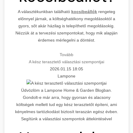
A választékunkban található
kocsibeállók
rengeteg
előnnyel járnak, a költséghatékony megoldásoktól a
gyors, sőt akár házilag is telepíthető megoldásokig.
Nézzük át a tervezési szempontokat, hogy mik alapján
érdemes mérlegelni a döntést.
Tovább
A kész terasztető választási szempontjai
2026.01.15 18:05
Lampone
Üdvözlöm a Lampone Home & Garden Blogban.
Gondolt-e már arra, hogy gyorsan és alacsony
költségek mellett tud egy kész terasztetőt építeni, ami
kényelmes tartózkodást biztosít teraszán egész évben.
Segítünk a választási szempontok áttekintésével