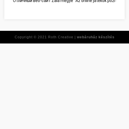
Отличный веб-сайт Zala megye
Az online játékok pozitív old
Copyright © 2021
Roth Creative |
webáruház készítés