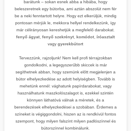
barátunk – sokan esnek abba a hibába, hogy
beleszeretnek egy bútorba, ami aztán abszolút nem fér
be a neki fenntartott helyre. Hogy ezt elkerüljük, mindig
pontosan mérjük le, mekkora hellyel rendelkezünk, így
már célirányosan kereshetjük a megfelelő darabokat.
fenyő ágyat
,
fenyő szekrényt
,
komódot
,
íróasztalt
vagy
gyerekbútort
Tervezzünk, rajzoljunk! Nem kell profi térrajzokban
gondolkodni, a legegyszerűbb skiccek is már
segíthetnek abban, hogy szemünk előtt megjelenjen a
bútor elhelyezkedése az adott helyiségben. Tovább is
mehetünk ennél: vághatunk papírdarabokat, vagy
használhatunk maszkolószalagot is, ezekkel szintén
könnyen láthatóvá válnak a méretek, és a
berendezések elhelyezkedései a szobában. Érdemes a
színeket is végiggondolni, hiszen az is rendkívül fontos
szempont, hogy milyen falszínt milyen padlószínnel és
bútorszínnel kombinálunk.