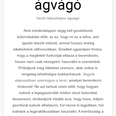
ágvágó
hecht teleszkópos ágvágó
Amit mindenképpen végig kell gondolnunk
bútorvásárlás előtt, az az, hogy mi az a stílus, ami
igazán tetszik nekünk, amivel hosszú évekig
kibékülnénk otthonunkban. Emellett ugyanilyen fontos,
hogy a megfelelő funkcióját ellássa a berendezés,
hiszen nem csak nézegetni, használni is szeretnénk.
Próbáljunk meg ötleteket szerezni, akár online is
rengeteg lehetőségre bukkanhatunk.
Vegyük
alaposabban szemügyre a teret,
amelyet berendezni
kívánunk! Ne azt tartsuk szem előtt, hogy hogyan
tudunk a legegyszerűbb módon olcsó bútorokat
beszerezni, törekedjünk inkább arra, hogy hova, milyen
garnitúrát tudunk elhelyezni, hol nézne ki legjobban, hol
tudnánk a legpraktikusabban használni. A mérőszalag a