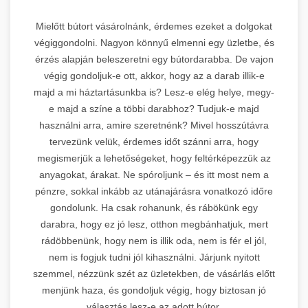
Mielőtt bútort vásárolnánk, érdemes ezeket a dolgokat
végiggondolni. Nagyon könnyű elmenni egy üzletbe, és
érzés alapján beleszeretni egy bútordarabba. De vajon
végig gondoljuk-e ott, akkor, hogy az a darab illik-e
majd a mi háztartásunkba is? Lesz-e elég helye, megy-
e majd a színe a többi darabhoz? Tudjuk-e majd
használni arra, amire szeretnénk? Mivel hosszútávra
tervezünk velük, érdemes időt szánni arra, hogy
megismerjük a lehetőségeket, hogy feltérképezzük az
anyagokat, árakat. Ne spóroljunk – és itt most nem a
pénzre, sokkal inkább az utánajárásra vonatkozó időre
gondolunk. Ha csak rohanunk, és rábökünk egy
darabra, hogy ez jó lesz, otthon megbánhatjuk, mert
rádöbbenünk, hogy nem is illik oda, nem is fér el jól,
nem is fogjuk tudni jól kihasználni. Járjunk nyitott
szemmel, nézzünk szét az üzletekben, de vásárlás előtt
menjünk haza, és gondoljuk végig, hogy biztosan jó
választás lesz-e az adott bútor.