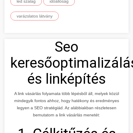
led szalag
időállóság
varázslatos látvány
Seo
keresőoptimalizálá
és linképítés
A link vásárlás folyamata több lépésből áll, melyek közül
mindegyik fontos ahhoz, hogy hatékony és eredményes
legyen a SEO stratégiád. Az alábbiakban részletesen
bemutatom a link vásárlás menetét: