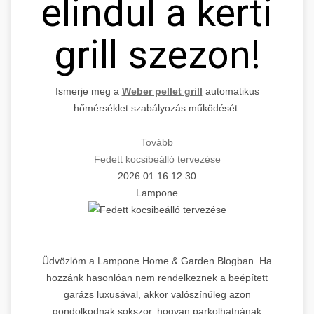
elindul a kerti
grill szezon!
Ismerje meg a
Weber pellet grill
automatikus
hőmérséklet szabályozás működését.
Tovább
Fedett kocsibeálló tervezése
2026.01.16 12:30
Lampone
Üdvözlöm a Lampone Home & Garden Blogban. Ha
hozzánk hasonlóan nem rendelkeznek a beépített
garázs luxusával, akkor valószínűleg azon
gondolkodnak sokszor, hogyan parkolhatnának