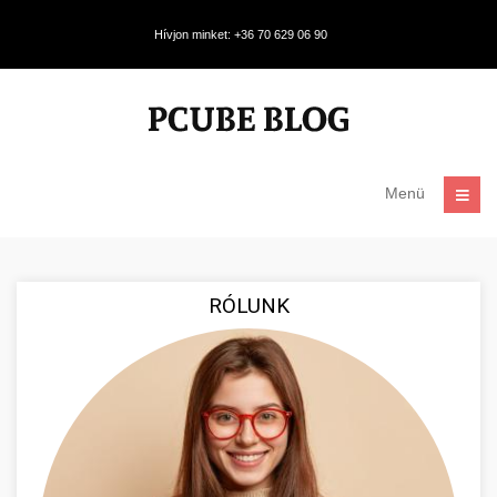
Hívjon minket: +36 70 629 06 90
Menü
RÓLUNK