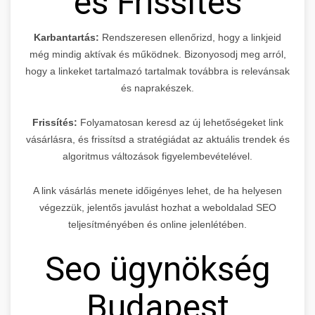
és Frissítés
Karbantartás:
Rendszeresen ellenőrizd, hogy a linkjeid
még mindig aktívak és működnek. Bizonyosodj meg arról,
hogy a linkeket tartalmazó tartalmak továbbra is relevánsak
és naprakészek.
Frissítés:
Folyamatosan keresd az új lehetőségeket link
vásárlásra, és frissítsd a stratégiádat az aktuális trendek és
algoritmus változások figyelembevételével.
A link vásárlás menete időigényes lehet, de ha helyesen
végezzük, jelentős javulást hozhat a weboldalad SEO
teljesítményében és online jelenlétében.
Seo ügynökség
Budapest