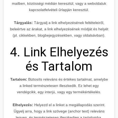
mailben, közösségi médián keresztül, vagy a weboldaluk
kapcsolatfelvételi űrlapján keresztül.
Tárgyalás:
Tárgyalj a link elhelyezésének feltételeiről,
beleértve az árakat, a link elhelyezésének módját és helyét
(pl. cikkekben, blogbejegyzésekben, vagy oldalsávban).
4. Link Elhelyezés
és Tartalom
Tartalom:
Biztosíts releváns és értékes tartalmat, amelybe
a linked természetesen illeszkedik. Ez lehet egy
vendégcikk, egy interjú, vagy egy termékértékelés.
Elhelyezés:
Helyezd el a linket a megállapodás szerint.
Ügyelj arra, hogy a link szövege (anchor text) releváns
legyen, és természetesen illeszkedjen a tartalomba.