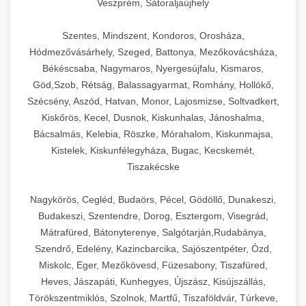
Veszprém, Sátoraljaújhely
Szentes, Mindszent, Kondoros, Orosháza,
Hódmezővásárhely, Szeged, Battonya, Mezőkovácsháza,
Békéscsaba, Nagymaros, Nyergesújfalu, Kismaros,
Göd,Szob, Rétság, Balassagyarmat, Romhány, Hollókő,
Szécsény, Aszód, Hatvan, Monor, Lajosmizse, Soltvadkert,
Kiskőrös, Kecel, Dusnok, Kiskunhalas, Jánoshalma,
Bácsalmás, Kelebia, Röszke, Mórahalom, Kiskunmajsa,
Kistelek, Kiskunfélegyháza, Bugac, Kecskemét,
Tiszakécske
Nagykörös, Cegléd, Budaörs, Pécel, Gödöllő, Dunakeszi,
Budakeszi, Szentendre, Dorog, Esztergom, Visegrád,
Mátrafüred, Bátonyterenye, Salgótarján,Rudabánya,
Szendrő, Edelény, Kazincbarcika, Sajószentpéter, Ózd,
Miskolc, Eger, Mezőkövesd, Füzesabony, Tiszafüred,
Heves, Jászapáti, Kunhegyes, Újszász, Kisújszállás,
Törökszentmiklós, Szolnok, Martfű, Tiszaföldvár, Túrkeve,