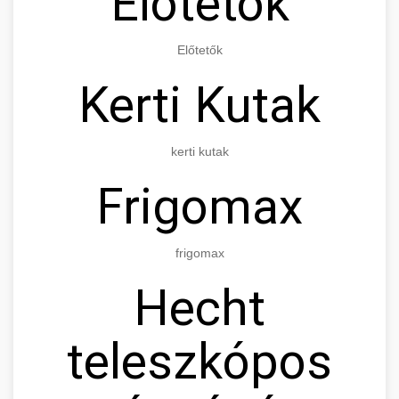
Előtetők
Előtetők
Kerti Kutak
kerti kutak
Frigomax
frigomax
Hecht
teleszkópos