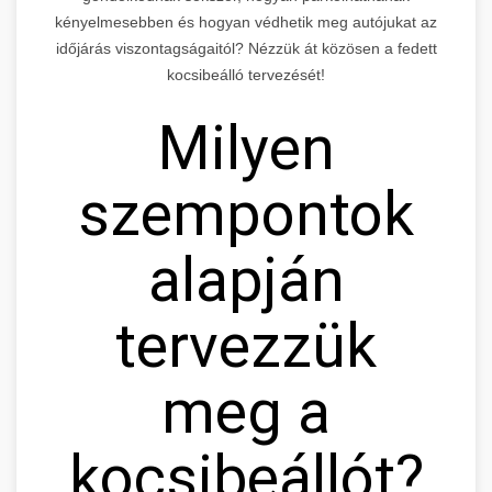
kényelmesebben és hogyan védhetik meg autójukat az
időjárás viszontagságaitól? Nézzük át közösen a fedett
kocsibeálló tervezését!
Milyen
szempontok
alapján
tervezzük
meg a
kocsibeállót?