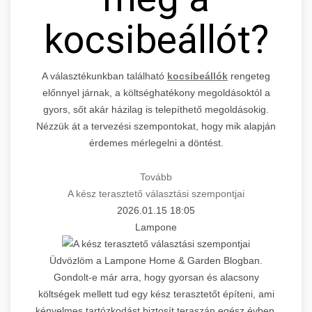
kocsibeállót?
A választékunkban található
kocsibeállók
rengeteg
előnnyel járnak, a költséghatékony megoldásoktól a
gyors, sőt akár házilag is telepíthető megoldásokig.
Nézzük át a tervezési szempontokat, hogy mik alapján
érdemes mérlegelni a döntést.
Tovább
A kész terasztető választási szempontjai
2026.01.15 18:05
Lampone
Üdvözlöm a Lampone Home & Garden Blogban.
Gondolt-e már arra, hogy gyorsan és alacsony
költségek mellett tud egy kész terasztetőt építeni, ami
kényelmes tartózkodást biztosít teraszán egész évben.