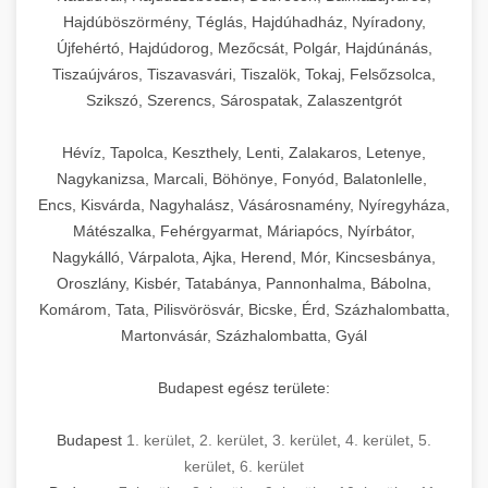
Hajdúböszörmény, Téglás, Hajdúhadház, Nyíradony,
Újfehértó, Hajdúdorog, Mezőcsát, Polgár, Hajdúnánás,
Tiszaújváros, Tiszavasvári, Tiszalök, Tokaj, Felsőzsolca,
Szikszó, Szerencs, Sárospatak, Zalaszentgrót
Hévíz, Tapolca, Keszthely, Lenti, Zalakaros, Letenye,
Nagykanizsa, Marcali, Böhönye, Fonyód, Balatonlelle,
Encs, Kisvárda, Nagyhalász, Vásárosnamény, Nyíregyháza,
Mátészalka, Fehérgyarmat, Máriapócs, Nyírbátor,
Nagykálló, Várpalota, Ajka, Herend, Mór, Kincsesbánya,
Oroszlány, Kisbér, Tatabánya, Pannonhalma, Bábolna,
Komárom, Tata, Pilisvörösvár, Bicske, Érd, Százhalombatta,
Martonvásár, Százhalombatta, Gyál
Budapest egész területe:
Budapest
1. kerület
,
2. kerület
,
3. kerület
,
4. kerület
,
5.
kerület
,
6. kerület