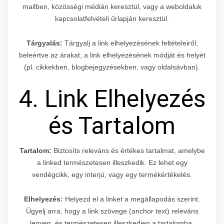
mailben, közösségi médián keresztül, vagy a weboldaluk
kapcsolatfelvételi űrlapján keresztül.
Tárgyalás:
Tárgyalj a link elhelyezésének feltételeiről,
beleértve az árakat, a link elhelyezésének módját és helyét
(pl. cikkekben, blogbejegyzésekben, vagy oldalsávban).
4. Link Elhelyezés
és Tartalom
Tartalom:
Biztosíts releváns és értékes tartalmat, amelybe
a linked természetesen illeszkedik. Ez lehet egy
vendégcikk, egy interjú, vagy egy termékértékelés.
Elhelyezés:
Helyezd el a linket a megállapodás szerint.
Ügyelj arra, hogy a link szövege (anchor text) releváns
legyen, és természetesen illeszkedjen a tartalomba.