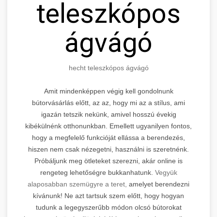
teleszkópos
ágvágó
hecht teleszkópos ágvágó
Amit mindenképpen végig kell gondolnunk
bútorvásárlás előtt, az az, hogy mi az a stílus, ami
igazán tetszik nekünk, amivel hosszú évekig
kibékülnénk otthonunkban. Emellett ugyanilyen fontos,
hogy a megfelelő funkcióját ellássa a berendezés,
hiszen nem csak nézegetni, használni is szeretnénk.
Próbáljunk meg ötleteket szerezni, akár online is
rengeteg lehetőségre bukkanhatunk.
Vegyük
alaposabban szemügyre a teret,
amelyet berendezni
kívánunk! Ne azt tartsuk szem előtt, hogy hogyan
tudunk a legegyszerűbb módon olcsó bútorokat