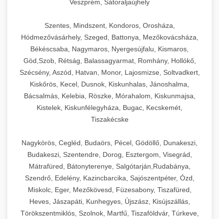
Veszprém, Sátoraljaújhely
Szentes, Mindszent, Kondoros, Orosháza,
Hódmezővásárhely, Szeged, Battonya, Mezőkovácsháza,
Békéscsaba, Nagymaros, Nyergesújfalu, Kismaros,
Göd,Szob, Rétság, Balassagyarmat, Romhány, Hollókő,
Szécsény, Aszód, Hatvan, Monor, Lajosmizse, Soltvadkert,
Kiskőrös, Kecel, Dusnok, Kiskunhalas, Jánoshalma,
Bácsalmás, Kelebia, Röszke, Mórahalom, Kiskunmajsa,
Kistelek, Kiskunfélegyháza, Bugac, Kecskemét,
Tiszakécske
Nagykörös, Cegléd, Budaörs, Pécel, Gödöllő, Dunakeszi,
Budakeszi, Szentendre, Dorog, Esztergom, Visegrád,
Mátrafüred, Bátonyterenye, Salgótarján,Rudabánya,
Szendrő, Edelény, Kazincbarcika, Sajószentpéter, Ózd,
Miskolc, Eger, Mezőkövesd, Füzesabony, Tiszafüred,
Heves, Jászapáti, Kunhegyes, Újszász, Kisújszállás,
Törökszentmiklós, Szolnok, Martfű, Tiszaföldvár, Túrkeve,