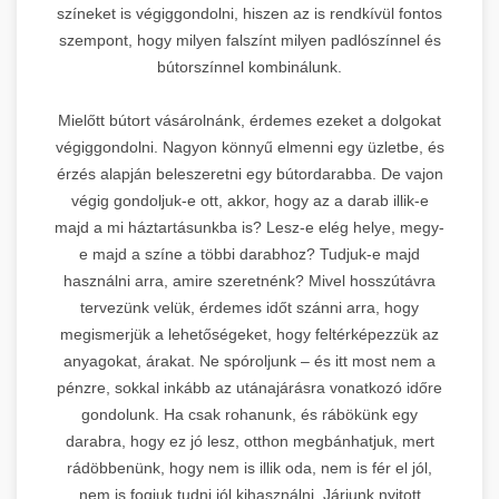
színeket is végiggondolni, hiszen az is rendkívül fontos
szempont, hogy milyen falszínt milyen padlószínnel és
bútorszínnel kombinálunk.
Mielőtt bútort vásárolnánk, érdemes ezeket a dolgokat
végiggondolni. Nagyon könnyű elmenni egy üzletbe, és
érzés alapján beleszeretni egy bútordarabba. De vajon
végig gondoljuk-e ott, akkor, hogy az a darab illik-e
majd a mi háztartásunkba is? Lesz-e elég helye, megy-
e majd a színe a többi darabhoz? Tudjuk-e majd
használni arra, amire szeretnénk? Mivel hosszútávra
tervezünk velük, érdemes időt szánni arra, hogy
megismerjük a lehetőségeket, hogy feltérképezzük az
anyagokat, árakat. Ne spóroljunk – és itt most nem a
pénzre, sokkal inkább az utánajárásra vonatkozó időre
gondolunk. Ha csak rohanunk, és rábökünk egy
darabra, hogy ez jó lesz, otthon megbánhatjuk, mert
rádöbbenünk, hogy nem is illik oda, nem is fér el jól,
nem is fogjuk tudni jól kihasználni. Járjunk nyitott