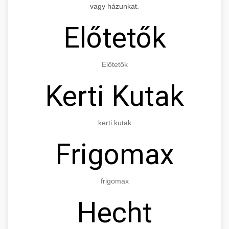
vagy házunkat.
Előtetők
Előtetők
Kerti Kutak
kerti kutak
Frigomax
frigomax
Hecht