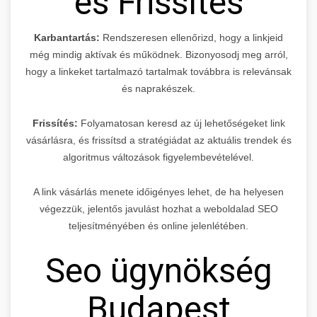
és Frissítés
Karbantartás:
Rendszeresen ellenőrizd, hogy a linkjeid
még mindig aktívak és működnek. Bizonyosodj meg arról,
hogy a linkeket tartalmazó tartalmak továbbra is relevánsak
és naprakészek.
Frissítés:
Folyamatosan keresd az új lehetőségeket link
vásárlásra, és frissítsd a stratégiádat az aktuális trendek és
algoritmus változások figyelembevételével.
A link vásárlás menete időigényes lehet, de ha helyesen
végezzük, jelentős javulást hozhat a weboldalad SEO
teljesítményében és online jelenlétében.
Seo ügynökség
Budapest