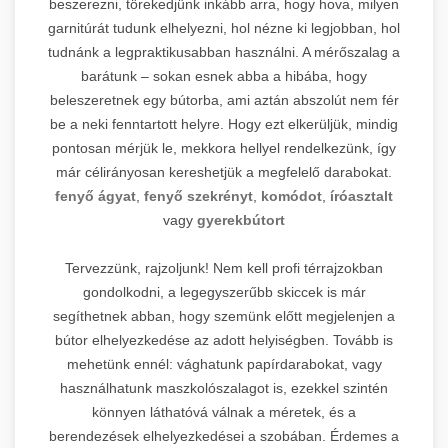
beszerezni, törekedjünk inkább arra, hogy hova, milyen
garnitúrát tudunk elhelyezni, hol nézne ki legjobban, hol
tudnánk a legpraktikusabban használni. A mérőszalag a
barátunk – sokan esnek abba a hibába, hogy
beleszeretnek egy bútorba, ami aztán abszolút nem fér
be a neki fenntartott helyre. Hogy ezt elkerüljük, mindig
pontosan mérjük le, mekkora hellyel rendelkezünk, így
már célirányosan kereshetjük a megfelelő darabokat.
fenyő ágyat
,
fenyő szekrényt
,
komódot
,
íróasztalt
vagy
gyerekbútort
Tervezzünk, rajzoljunk! Nem kell profi térrajzokban
gondolkodni, a legegyszerűbb skiccek is már
segíthetnek abban, hogy szemünk előtt megjelenjen a
bútor elhelyezkedése az adott helyiségben. Tovább is
mehetünk ennél: vághatunk papírdarabokat, vagy
használhatunk maszkolószalagot is, ezekkel szintén
könnyen láthatóvá válnak a méretek, és a
berendezések elhelyezkedései a szobában. Érdemes a