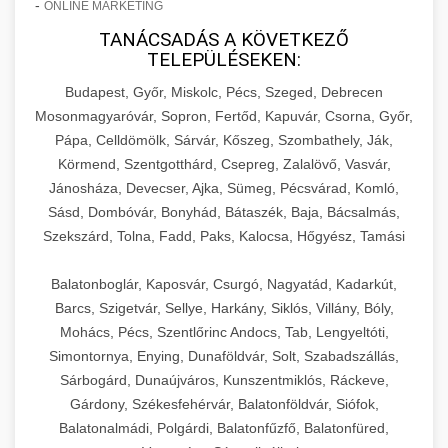
-
ONLINE MARKETING
TANÁCSADÁS A KÖVETKEZŐ
TELEPÜLÉSEKEN:
Budapest, Győr, Miskolc, Pécs, Szeged, Debrecen
Mosonmagyaróvár, Sopron, Fertőd, Kapuvár, Csorna, Győr,
Pápa, Celldömölk, Sárvár, Kőszeg, Szombathely, Ják,
Körmend, Szentgotthárd, Csepreg, Zalalövő, Vasvár,
Jánosháza, Devecser, Ajka, Sümeg, Pécsvárad, Komló,
Sásd, Dombóvár, Bonyhád, Bátaszék, Baja, Bácsalmás,
Szekszárd, Tolna, Fadd, Paks, Kalocsa, Hőgyész, Tamási
Balatonboglár, Kaposvár, Csurgó, Nagyatád, Kadarkút,
Barcs, Szigetvár, Sellye, Harkány, Siklós, Villány, Bóly,
Mohács, Pécs, Szentlőrinc Andocs, Tab, Lengyeltóti,
Simontornya, Enying, Dunaföldvár, Solt, Szabadszállás,
Sárbogárd, Dunaújváros, Kunszentmiklós, Ráckeve,
Gárdony, Székesfehérvár, Balatonföldvár, Siófok,
Balatonalmádi, Polgárdi, Balatonfűzfő, Balatonfüred,