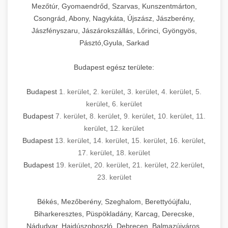
Mezőtúr, Gyomaendrőd, Szarvas, Kunszentmárton,
Csongrád, Abony, Nagykáta, Újszász, Jászberény,
Jászfényszaru, Jászárokszállás, Lőrinci, Gyöngyös,
Pásztó,Gyula, Sarkad
Budapest egész területe:
Budapest
1. kerület
,
2. kerület
,
3. kerület
,
4. kerület
,
5.
kerület
,
6. kerület
Budapest
7. kerület
,
8. kerület
,
9. kerület
,
10. kerület
,
11.
kerület
,
12. kerület
Budapest
13. kerület
,
14. kerület
,
15. kerület
,
16. kerület
,
17. kerület
,
18. kerület
Budapest
19. kerület
,
20. kerület
,
21. kerület
,
22.kerület
,
23. kerület
Békés, Mezőberény, Szeghalom, Berettyóújfalu,
Biharkeresztes, Püspökladány, Karcag, Derecske,
Nádudvar, Hajdúszoboszló, Debrecen, Balmazújváros,