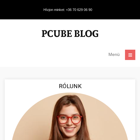
Hívjon minket: +36 70 629 06 90
Menü
RÓLUNK