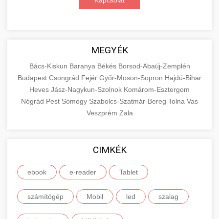
Kapcsolat
MEGYÉK
Bács-Kiskun
Baranya
Békés
Borsod-Abaúj-Zemplén
Budapest
Csongrád
Fejér
Győr-Moson-Sopron
Hajdú-Bihar
Heves
Jász-Nagykun-Szolnok
Komárom-Esztergom
Nógrád
Pest
Somogy
Szabolcs-Szatmár-Bereg
Tolna
Vas
Veszprém
Zala
CIMKÉK
ebook
e-reader
Tablet
számítógép
Mobil
led
szalag