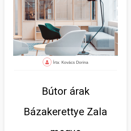
Írta: Kovács Dorina
Bútor árak
Bázakerettye Zala