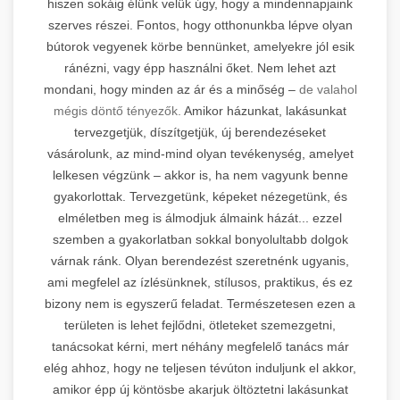
hiszen sokáig élünk velük úgy, hogy a mindennapjaink
szerves részei. Fontos, hogy otthonunkba lépve olyan
bútorok vegyenek körbe bennünket, amelyekre jól esik
ránézni, vagy épp használni őket. Nem lehet azt
mondani, hogy minden az ár és a minőség –
de valahol
mégis döntő tényezők.
Amikor házunkat, lakásunkat
tervezgetjük, díszítgetjük, új berendezéseket
vásárolunk, az mind-mind olyan tevékenység, amelyet
lelkesen végzünk – akkor is, ha nem vagyunk benne
gyakorlottak. Tervezgetünk, képeket nézegetünk, és
elméletben meg is álmodjuk álmaink házát... ezzel
szemben a gyakorlatban sokkal bonyolultabb dolgok
várnak ránk. Olyan berendezést szeretnénk ugyanis,
ami megfelel az ízlésünknek, stílusos, praktikus, és ez
bizony nem is egyszerű feladat. Természetesen ezen a
területen is lehet fejlődni, ötleteket szemezgetni,
tanácsokat kérni, mert néhány megfelelő tanács már
elég ahhoz, hogy ne teljesen tévúton induljunk el akkor,
amikor épp új köntösbe akarjuk öltöztetni lakásunkat