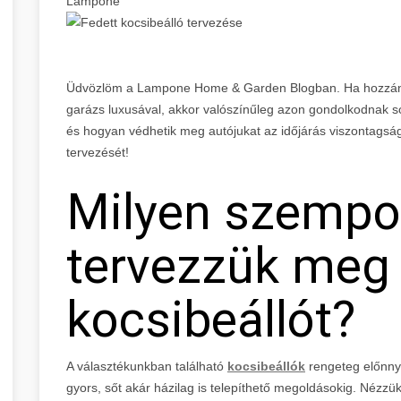
Lampone
Üdvözlöm a Lampone Home & Garden Blogban. Ha hozzánk
garázs luxusával, akkor valószínűleg azon gondolkodnak
és hogyan védhetik meg autójukat az időjárás viszontagság
tervezését!
Milyen szempo
tervezzük meg
kocsibeállót?
A választékunkban található
kocsibeállók
rengeteg előnnye
gyors, sőt akár házilag is telepíthető megoldásokig. Nézzü