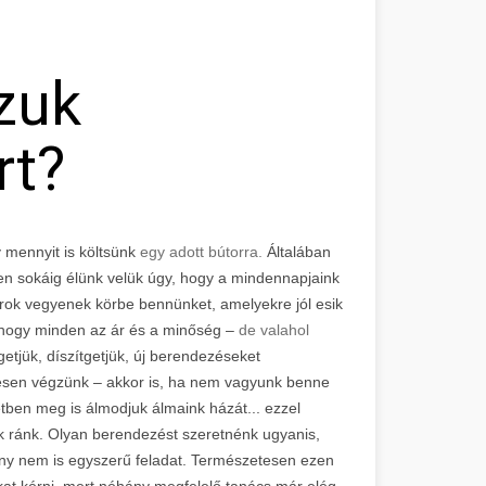
zuk
rt?
 mennyit is költsünk
egy adott bútorra.
Általában
en sokáig élünk velük úgy, hogy a mindennapjaink
orok vegyenek körbe bennünket, amelyekre jól esik
 hogy minden az ár és a minőség –
de valahol
etjük, díszítgetjük, új berendezéseket
kesen végzünk – akkor is, ha nem vagyunk benne
tben meg is álmodjuk álmaink házát... ezzel
k ránk. Olyan berendezést szeretnénk ugyanis,
zony nem is egyszerű feladat. Természetesen ezen
sokat kérni, mert néhány megfelelő tanács már elég