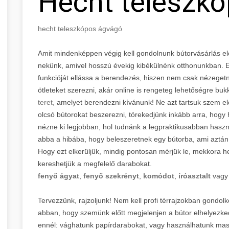
Hecht teleszk
hecht teleszkópos ágvágó
Amit mindenképpen végig kell gondolnunk bútorvásárlás előtt
nekünk, amivel hosszú évekig kibékülnénk otthonunkban. E
funkcióját ellássa a berendezés, hiszen nem csak nézegetn
ötleteket szerezni, akár online is rengeteg lehetőségre bu
teret,
amelyet berendezni kívánunk! Ne azt tartsuk szem e
olcsó bútorokat beszerezni, törekedjünk inkább arra, hogy h
nézne ki legjobban, hol tudnánk a legpraktikusabban hasz
abba a hibába, hogy beleszeretnek egy bútorba, ami aztán a
Hogy ezt elkerüljük, mindig pontosan mérjük le, mekkora he
kereshetjük a megfelelő darabokat.
fenyő ágyat
,
fenyő szekrényt
,
komódot
,
íróasztalt
vag
Tervezzünk, rajzoljunk! Nem kell profi térrajzokban gondol
abban, hogy szemünk előtt megjelenjen a bútor elhelyezke
ennél: vághatunk papírdarabokat, vagy használhatunk masz