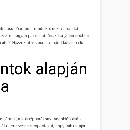
 hasonlóan nem rendelkeznek a beépített
 sokszor, hogyan parkolhatnának kényelmesebben
aitól? Nézzük át közösen a fedett kocsibeálló
ntok alapján
 a
l járnak, a költséghatékony megoldásoktól a
k át a tervezési szempontokat, hogy mik alapján