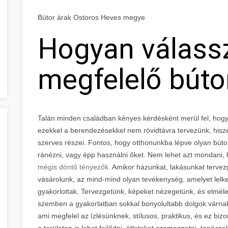
Bútor árak Ostoros Heves megye
Hogyan válass
megfelelő búto
Talán minden családban kényes kérdésként merül fel, hogy
ezekkel a berendezésekkel nem rövidtávra tervezünk, hisz
szerves részei. Fontos, hogy otthonunkba lépve olyan bút
ránézni, vagy épp használni őket. Nem lehet azt mondani,
mégis döntő tényezők.
Amikor házunkat, lakásunkat tervezg
vásárolunk, az mind-mind olyan tevékenység, amelyet lel
gyakorlottak. Tervezgetünk, képeket nézegetünk, és elméle
szemben a gyakorlatban sokkal bonyolultabb dolgok várna
ami megfelel az ízlésünknek, stílusos, praktikus, és ez bi
a területen is lehet fejlődni, ötleteket szemezgetni, tanác