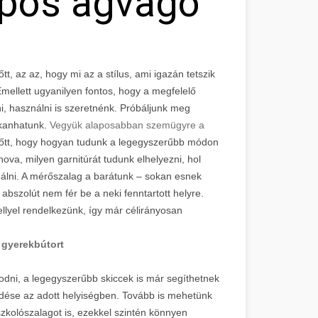
ópos ágvágó
, az az, hogy mi az a stílus, ami igazán tetszik
mellett ugyanilyen fontos, hogy a megfelelő
i, használni is szeretnénk. Próbáljunk meg
kkanhatunk.
Vegyük alaposabban szemügyre a
lőtt, hogy hogyan tudunk a legegyszerűbb módon
ova, milyen garnitúrát tudunk elhelyezni, hol
nálni. A mérőszalag a barátunk – sokan esnek
bszolút nem fér be a neki fenntartott helyre.
llyel rendelkezünk, így már célirányosan
y
gyerekbútort
kodni, a legegyszerűbb skiccek is már segíthetnek
dése az adott helyiségben. Tovább is mehetünk
kolószalagot is, ezekkel szintén könnyen