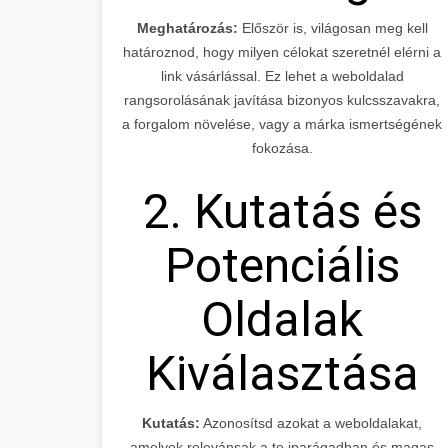
Meghatározás:
Először is, világosan meg kell
határoznod, hogy milyen célokat szeretnél elérni a
link vásárlással. Ez lehet a weboldalad
rangsorolásának javítása bizonyos kulcsszavakra,
a forgalom növelése, vagy a márka ismertségének
fokozása.
2. Kutatás és
Potenciális
Oldalak
Kiválasztása
Kutatás:
Azonosítsd azokat a weboldalakat,
amelyek relevánsak a te iparágadban és magas