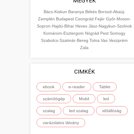
MEGYÉK
Bács-Kiskun
Baranya
Békés
Borsod-Abaúj-
Zemplén
Budapest
Csongrád
Fejér
Győr-Moson-
Sopron
Hajdú-Bihar
Heves
Jász-Nagykun-Szolnok
Komárom-Esztergom
Nógrád
Pest
Somogy
Szabolcs-Szatmár-Bereg
Tolna
Vas
Veszprém
Zala
CIMKÉK
ebook
e-reader
Tablet
számítógép
Mobil
led
szalag
led szalag
időállóság
varázslatos látvány