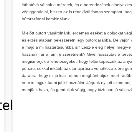
láthatóvá válnak a méretek, és a berendezések elhelyezke
végiggondolni, hiszen az is rendkívül fontos szempont, hog
bútorszínnel kombinálunk.
Mielőtt bútort vásárolnánk, érdemes ezeket a dolgokat vé
és érzés alapján beleszeretni egy bútordarabba. De vajon vé
e majd a mi háztartásunkba is? Lesz-e elég helye, megy-e
használni arra, amire szeretnénk? Mivel hosszútávra terve
megismerjük a lehetőségeket, hogy feltérképezzük az anyag
pénzre, sokkal inkább az utánajárásra vonatkozó időre go
darabra, hogy ez jó lesz, otthon megbánhatjuk, mert rádöbbe
nem is fogjuk tudni jól kihasználni. Járjunk nyitott szemmel
menjünk haza, és gondoljuk végig, hogy biztosan jó választá
tel