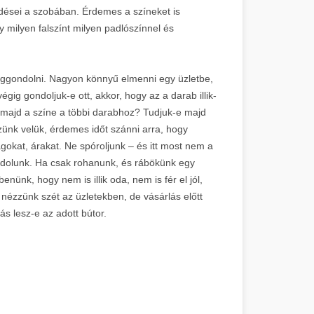
dései a szobában. Érdemes a színeket is
y milyen falszínt milyen padlószínnel és
giggondolni. Nagyon könnyű elmenni egy üzletbe,
gig gondoljuk-e ott, akkor, hogy az a darab illik-
 majd a színe a többi darabhoz? Tudjuk-e majd
zünk velük, érdemes időt szánni arra, hogy
okat, árakat. Ne spóroljunk – és itt most nem a
ndolunk. Ha csak rohanunk, és rábökünk egy
nünk, hogy nem is illik oda, nem is fér el jól,
, nézzünk szét az üzletekben, de vásárlás előtt
s lesz-e az adott bútor.