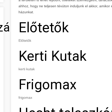
ahhoz, hogy ne teljesen tévúton induljunk el akkor, amikor 
házunkat.
Előtetők
zálás
Előtetők
Kerti Kutak
kerti kutak
Frigomax
frigomax