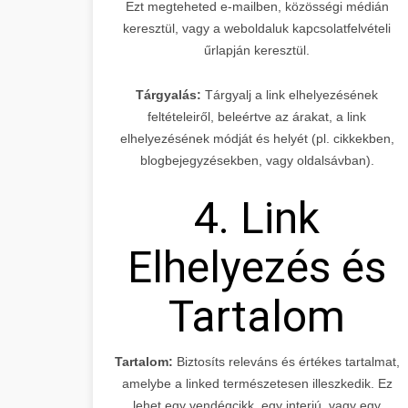
Ezt megteheted e-mailben, közösségi médián
keresztül, vagy a weboldaluk kapcsolatfelvételi
űrlapján keresztül.
Tárgyalás:
Tárgyalj a link elhelyezésének
feltételeiről, beleértve az árakat, a link
elhelyezésének módját és helyét (pl. cikkekben,
blogbejegyzésekben, vagy oldalsávban).
4. Link
Elhelyezés és
Tartalom
Tartalom:
Biztosíts releváns és értékes tartalmat,
amelybe a linked természetesen illeszkedik. Ez
lehet egy vendégcikk, egy interjú, vagy egy