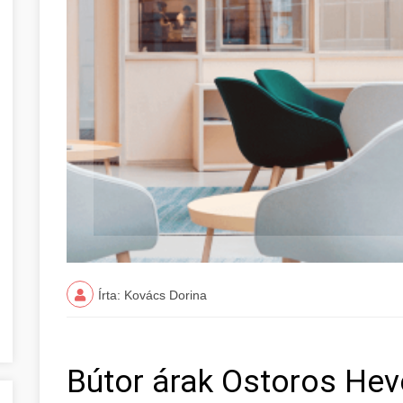
Írta: Kovács Dorina
Bútor árak Ostoros He