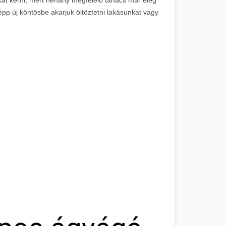
épp új köntösbe akarjuk öltöztetni lakásunkat vagy