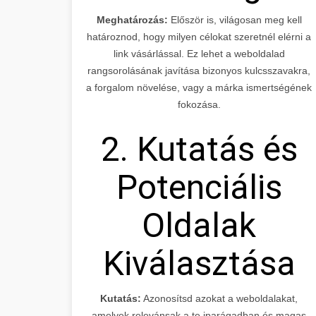
Meghatározás:
Először is, világosan meg kell
határoznod, hogy milyen célokat szeretnél elérni a
link vásárlással. Ez lehet a weboldalad
rangsorolásának javítása bizonyos kulcsszavakra,
a forgalom növelése, vagy a márka ismertségének
fokozása.
2. Kutatás és
Potenciális
Oldalak
Kiválasztása
Kutatás:
Azonosítsd azokat a weboldalakat,
amelyek relevánsak a te iparágadban és magas