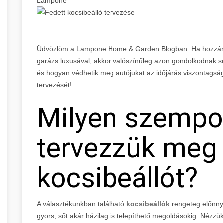
Lampone
Üdvözlöm a Lampone Home & Garden Blogban. Ha hozzánk
garázs luxusával, akkor valószínűleg azon gondolkodnak
és hogyan védhetik meg autójukat az időjárás viszontagság
tervezését!
Milyen szempo
tervezzük meg
kocsibeállót?
A választékunkban található
kocsibeállók
rengeteg előnnye
gyors, sőt akár házilag is telepíthető megoldásokig. Nézzü