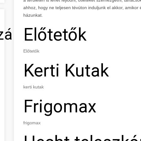
ahhoz, hogy ne teljesen tévúton induljunk el akkor, amikor 
házunkat.
Előtetők
zálás
Előtetők
Kerti Kutak
kerti kutak
Frigomax
frigomax