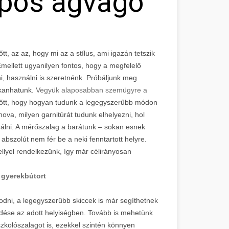
ópos ágvágó
, az az, hogy mi az a stílus, ami igazán tetszik
mellett ugyanilyen fontos, hogy a megfelelő
i, használni is szeretnénk. Próbáljunk meg
kkanhatunk.
Vegyük alaposabban szemügyre a
lőtt, hogy hogyan tudunk a legegyszerűbb módon
ova, milyen garnitúrát tudunk elhelyezni, hol
nálni. A mérőszalag a barátunk – sokan esnek
bszolút nem fér be a neki fenntartott helyre.
llyel rendelkezünk, így már célirányosan
y
gyerekbútort
kodni, a legegyszerűbb skiccek is már segíthetnek
dése az adott helyiségben. Tovább is mehetünk
kolószalagot is, ezekkel szintén könnyen