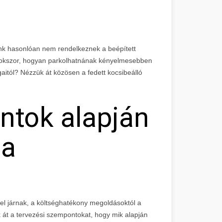
 hasonlóan nem rendelkeznek a beépített
 sokszor, hogyan parkolhatnának kényelmesebben
aitól? Nézzük át közösen a fedett kocsibeálló
ntok alapján
 a
l járnak, a költséghatékony megoldásoktól a
k át a tervezési szempontokat, hogy mik alapján