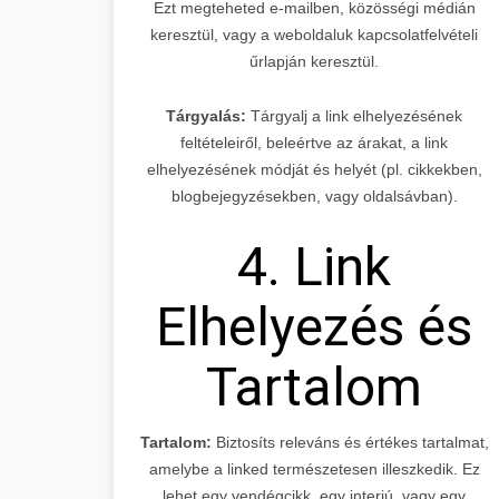
Ezt megteheted e-mailben, közösségi médián
keresztül, vagy a weboldaluk kapcsolatfelvételi
űrlapján keresztül.
Tárgyalás:
Tárgyalj a link elhelyezésének
feltételeiről, beleértve az árakat, a link
elhelyezésének módját és helyét (pl. cikkekben,
blogbejegyzésekben, vagy oldalsávban).
4. Link
Elhelyezés és
Tartalom
Tartalom:
Biztosíts releváns és értékes tartalmat,
amelybe a linked természetesen illeszkedik. Ez
lehet egy vendégcikk, egy interjú, vagy egy