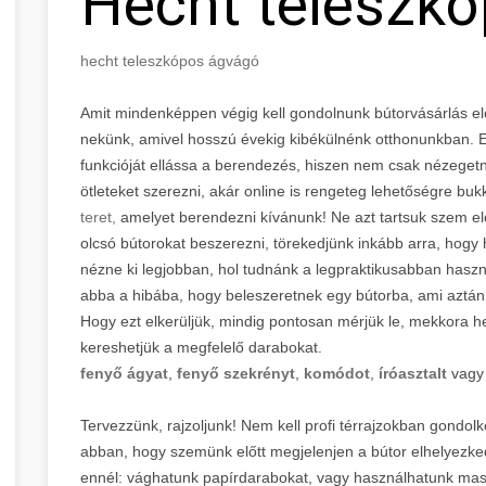
Hecht teleszk
hecht teleszkópos ágvágó
Amit mindenképpen végig kell gondolnunk bútorvásárlás előtt
nekünk, amivel hosszú évekig kibékülnénk otthonunkban. E
funkcióját ellássa a berendezés, hiszen nem csak nézegetn
ötleteket szerezni, akár online is rengeteg lehetőségre bu
teret,
amelyet berendezni kívánunk! Ne azt tartsuk szem e
olcsó bútorokat beszerezni, törekedjünk inkább arra, hogy h
nézne ki legjobban, hol tudnánk a legpraktikusabban hasz
abba a hibába, hogy beleszeretnek egy bútorba, ami aztán a
Hogy ezt elkerüljük, mindig pontosan mérjük le, mekkora he
kereshetjük a megfelelő darabokat.
fenyő ágyat
,
fenyő szekrényt
,
komódot
,
íróasztalt
vag
Tervezzünk, rajzoljunk! Nem kell profi térrajzokban gondol
abban, hogy szemünk előtt megjelenjen a bútor elhelyezke
ennél: vághatunk papírdarabokat, vagy használhatunk masz