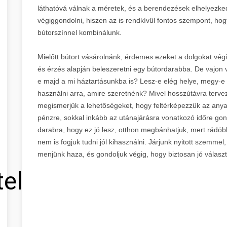
láthatóvá válnak a méretek, és a berendezések elhelyezke
végiggondolni, hiszen az is rendkívül fontos szempont, hog
bútorszínnel kombinálunk.
Mielőtt bútort vásárolnánk, érdemes ezeket a dolgokat vé
és érzés alapján beleszeretni egy bútordarabba. De vajon vé
e majd a mi háztartásunkba is? Lesz-e elég helye, megy-e
használni arra, amire szeretnénk? Mivel hosszútávra terve
megismerjük a lehetőségeket, hogy feltérképezzük az anyag
pénzre, sokkal inkább az utánajárásra vonatkozó időre go
darabra, hogy ez jó lesz, otthon megbánhatjuk, mert rádöbbe
nem is fogjuk tudni jól kihasználni. Járjunk nyitott szemmel
menjünk haza, és gondoljuk végig, hogy biztosan jó választá
tel