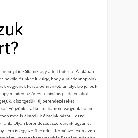
zuk
rt?
 mennyit is költsünk
egy adott bútorra.
Általában
en sokáig élünk velük úgy, hogy a mindennapjaink
orok vegyenek körbe bennünket, amelyekre jól esik
 hogy minden az ár és a minőség –
de valahol
etjük, díszítgetjük, új berendezéseket
kesen végzünk – akkor is, ha nem vagyunk benne
tben meg is álmodjuk álmaink házát... ezzel
k ránk. Olyan berendezést szeretnénk ugyanis,
zony nem is egyszerű feladat. Természetesen ezen
sokat kérni, mert néhány megfelelő tanács már elég