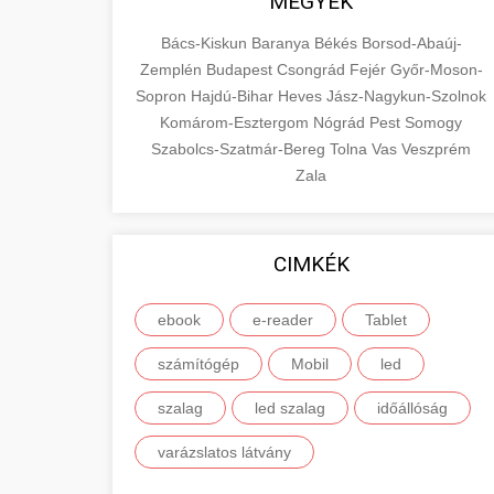
MEGYÉK
Bács-Kiskun
Baranya
Békés
Borsod-Abaúj-
Zemplén
Budapest
Csongrád
Fejér
Győr-Moson-
Sopron
Hajdú-Bihar
Heves
Jász-Nagykun-Szolnok
Komárom-Esztergom
Nógrád
Pest
Somogy
Szabolcs-Szatmár-Bereg
Tolna
Vas
Veszprém
Zala
CIMKÉK
ebook
e-reader
Tablet
számítógép
Mobil
led
szalag
led szalag
időállóság
varázslatos látvány