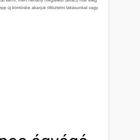
épp új köntösbe akarjuk öltöztetni lakásunkat vagy