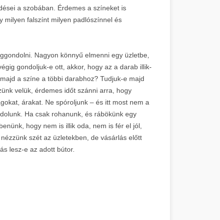
dései a szobában. Érdemes a színeket is
y milyen falszínt milyen padlószínnel és
giggondolni. Nagyon könnyű elmenni egy üzletbe,
gig gondoljuk-e ott, akkor, hogy az a darab illik-
 majd a színe a többi darabhoz? Tudjuk-e majd
zünk velük, érdemes időt szánni arra, hogy
okat, árakat. Ne spóroljunk – és itt most nem a
ndolunk. Ha csak rohanunk, és rábökünk egy
nünk, hogy nem is illik oda, nem is fér el jól,
, nézzünk szét az üzletekben, de vásárlás előtt
s lesz-e az adott bútor.