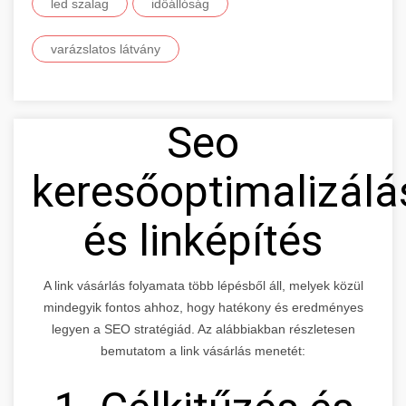
led szalag
időállóság
varázslatos látvány
Seo
keresőoptimalizálá
és linképítés
A link vásárlás folyamata több lépésből áll, melyek közül
mindegyik fontos ahhoz, hogy hatékony és eredményes
legyen a SEO stratégiád. Az alábbiakban részletesen
bemutatom a link vásárlás menetét: