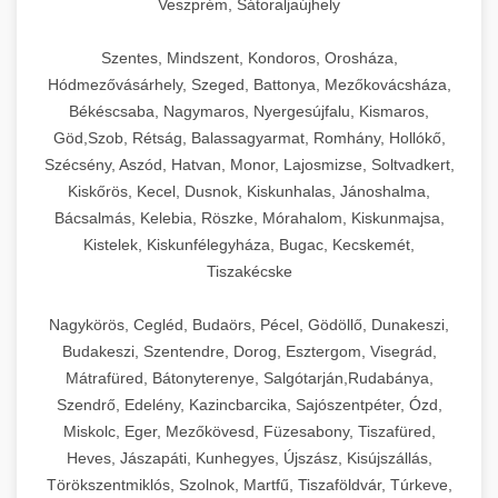
Veszprém, Sátoraljaújhely
Szentes, Mindszent, Kondoros, Orosháza,
Hódmezővásárhely, Szeged, Battonya, Mezőkovácsháza,
Békéscsaba, Nagymaros, Nyergesújfalu, Kismaros,
Göd,Szob, Rétság, Balassagyarmat, Romhány, Hollókő,
Szécsény, Aszód, Hatvan, Monor, Lajosmizse, Soltvadkert,
Kiskőrös, Kecel, Dusnok, Kiskunhalas, Jánoshalma,
Bácsalmás, Kelebia, Röszke, Mórahalom, Kiskunmajsa,
Kistelek, Kiskunfélegyháza, Bugac, Kecskemét,
Tiszakécske
Nagykörös, Cegléd, Budaörs, Pécel, Gödöllő, Dunakeszi,
Budakeszi, Szentendre, Dorog, Esztergom, Visegrád,
Mátrafüred, Bátonyterenye, Salgótarján,Rudabánya,
Szendrő, Edelény, Kazincbarcika, Sajószentpéter, Ózd,
Miskolc, Eger, Mezőkövesd, Füzesabony, Tiszafüred,
Heves, Jászapáti, Kunhegyes, Újszász, Kisújszállás,
Törökszentmiklós, Szolnok, Martfű, Tiszaföldvár, Túrkeve,