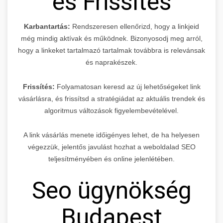
és Frissítés
Karbantartás:
Rendszeresen ellenőrizd, hogy a linkjeid
még mindig aktívak és működnek. Bizonyosodj meg arról,
hogy a linkeket tartalmazó tartalmak továbbra is relevánsak
és naprakészek.
Frissítés:
Folyamatosan keresd az új lehetőségeket link
vásárlásra, és frissítsd a stratégiádat az aktuális trendek és
algoritmus változások figyelembevételével.
A link vásárlás menete időigényes lehet, de ha helyesen
végezzük, jelentős javulást hozhat a weboldalad SEO
teljesítményében és online jelenlétében.
Seo ügynökség
Budapest