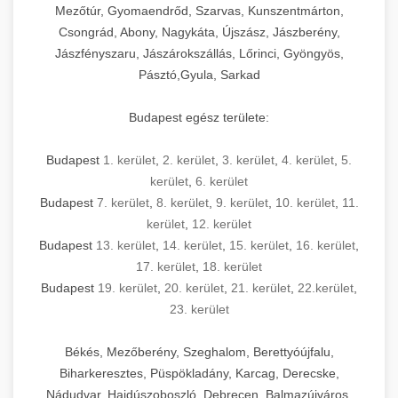
Mezőtúr, Gyomaendrőd, Szarvas, Kunszentmárton,
Csongrád, Abony, Nagykáta, Újszász, Jászberény,
Jászfényszaru, Jászárokszállás, Lőrinci, Gyöngyös,
Pásztó,Gyula, Sarkad
Budapest egész területe:
Budapest
1. kerület
,
2. kerület
,
3. kerület
,
4. kerület
,
5.
kerület
,
6. kerület
Budapest
7. kerület
,
8. kerület
,
9. kerület
,
10. kerület
,
11.
kerület
,
12. kerület
Budapest
13. kerület
,
14. kerület
,
15. kerület
,
16. kerület
,
17. kerület
,
18. kerület
Budapest
19. kerület
,
20. kerület
,
21. kerület
,
22.kerület
,
23. kerület
Békés, Mezőberény, Szeghalom, Berettyóújfalu,
Biharkeresztes, Püspökladány, Karcag, Derecske,
Nádudvar, Hajdúszoboszló, Debrecen, Balmazújváros,