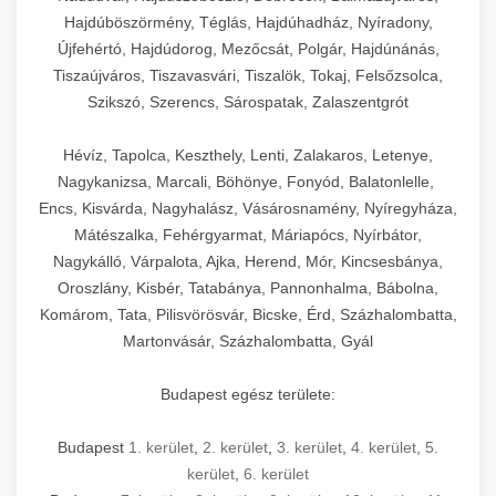
Hajdúböszörmény, Téglás, Hajdúhadház, Nyíradony,
Újfehértó, Hajdúdorog, Mezőcsát, Polgár, Hajdúnánás,
Tiszaújváros, Tiszavasvári, Tiszalök, Tokaj, Felsőzsolca,
Szikszó, Szerencs, Sárospatak, Zalaszentgrót
Hévíz, Tapolca, Keszthely, Lenti, Zalakaros, Letenye,
Nagykanizsa, Marcali, Böhönye, Fonyód, Balatonlelle,
Encs, Kisvárda, Nagyhalász, Vásárosnamény, Nyíregyháza,
Mátészalka, Fehérgyarmat, Máriapócs, Nyírbátor,
Nagykálló, Várpalota, Ajka, Herend, Mór, Kincsesbánya,
Oroszlány, Kisbér, Tatabánya, Pannonhalma, Bábolna,
Komárom, Tata, Pilisvörösvár, Bicske, Érd, Százhalombatta,
Martonvásár, Százhalombatta, Gyál
Budapest egész területe:
Budapest
1. kerület
,
2. kerület
,
3. kerület
,
4. kerület
,
5.
kerület
,
6. kerület