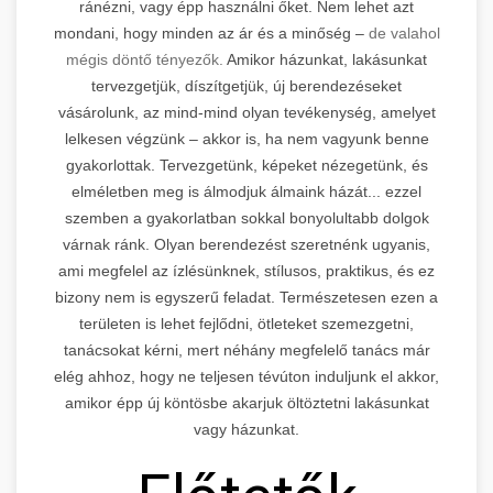
ránézni, vagy épp használni őket. Nem lehet azt
mondani, hogy minden az ár és a minőség –
de valahol
mégis döntő tényezők.
Amikor házunkat, lakásunkat
tervezgetjük, díszítgetjük, új berendezéseket
vásárolunk, az mind-mind olyan tevékenység, amelyet
lelkesen végzünk – akkor is, ha nem vagyunk benne
gyakorlottak. Tervezgetünk, képeket nézegetünk, és
elméletben meg is álmodjuk álmaink házát... ezzel
szemben a gyakorlatban sokkal bonyolultabb dolgok
várnak ránk. Olyan berendezést szeretnénk ugyanis,
ami megfelel az ízlésünknek, stílusos, praktikus, és ez
bizony nem is egyszerű feladat. Természetesen ezen a
területen is lehet fejlődni, ötleteket szemezgetni,
tanácsokat kérni, mert néhány megfelelő tanács már
elég ahhoz, hogy ne teljesen tévúton induljunk el akkor,
amikor épp új köntösbe akarjuk öltöztetni lakásunkat
vagy házunkat.