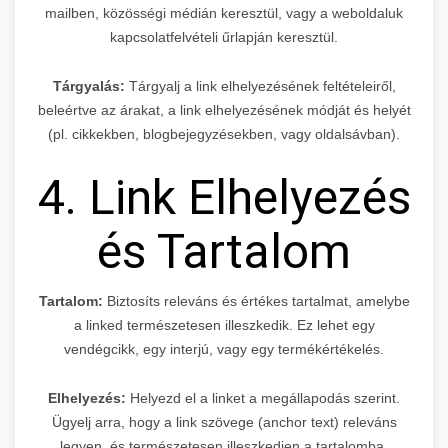
mailben, közösségi médián keresztül, vagy a weboldaluk
kapcsolatfelvételi űrlapján keresztül.
Tárgyalás:
Tárgyalj a link elhelyezésének feltételeiről,
beleértve az árakat, a link elhelyezésének módját és helyét
(pl. cikkekben, blogbejegyzésekben, vagy oldalsávban).
4. Link Elhelyezés
és Tartalom
Tartalom:
Biztosíts releváns és értékes tartalmat, amelybe
a linked természetesen illeszkedik. Ez lehet egy
vendégcikk, egy interjú, vagy egy termékértékelés.
Elhelyezés:
Helyezd el a linket a megállapodás szerint.
Ügyelj arra, hogy a link szövege (anchor text) releváns
legyen, és természetesen illeszkedjen a tartalomba.