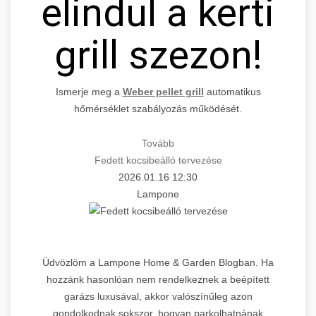
elindul a kerti
grill szezon!
Ismerje meg a
Weber pellet grill
automatikus
hőmérséklet szabályozás működését.
Tovább
Fedett kocsibeálló tervezése
2026.01.16 12:30
Lampone
Üdvözlöm a Lampone Home & Garden Blogban. Ha
hozzánk hasonlóan nem rendelkeznek a beépített
garázs luxusával, akkor valószínűleg azon
gondolkodnak sokszor, hogyan parkolhatnának