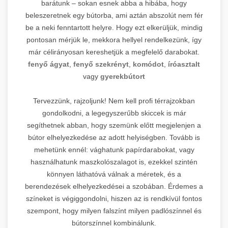
barátunk – sokan esnek abba a hibába, hogy
beleszeretnek egy bútorba, ami aztán abszolút nem fér
be a neki fenntartott helyre. Hogy ezt elkerüljük, mindig
pontosan mérjük le, mekkora hellyel rendelkezünk, így
már célirányosan kereshetjük a megfelelő darabokat.
fenyő ágyat
,
fenyő szekrényt
,
komódot
,
íróasztalt
vagy
gyerekbútort
Tervezzünk, rajzoljunk! Nem kell profi térrajzokban
gondolkodni, a legegyszerűbb skiccek is már
segíthetnek abban, hogy szemünk előtt megjelenjen a
bútor elhelyezkedése az adott helyiségben. Tovább is
mehetünk ennél: vághatunk papírdarabokat, vagy
használhatunk maszkolószalagot is, ezekkel szintén
könnyen láthatóvá válnak a méretek, és a
berendezések elhelyezkedései a szobában. Érdemes a
színeket is végiggondolni, hiszen az is rendkívül fontos
szempont, hogy milyen falszínt milyen padlószínnel és
bútorszínnel kombinálunk.