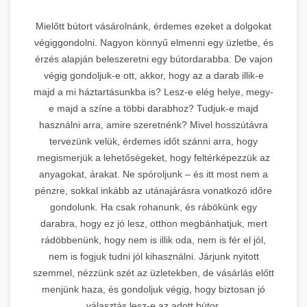
Mielőtt bútort vásárolnánk, érdemes ezeket a dolgokat
végiggondolni. Nagyon könnyű elmenni egy üzletbe, és
érzés alapján beleszeretni egy bútordarabba. De vajon
végig gondoljuk-e ott, akkor, hogy az a darab illik-e
majd a mi háztartásunkba is? Lesz-e elég helye, megy-
e majd a színe a többi darabhoz? Tudjuk-e majd
használni arra, amire szeretnénk? Mivel hosszútávra
tervezünk velük, érdemes időt szánni arra, hogy
megismerjük a lehetőségeket, hogy feltérképezzük az
anyagokat, árakat. Ne spóroljunk – és itt most nem a
pénzre, sokkal inkább az utánajárásra vonatkozó időre
gondolunk. Ha csak rohanunk, és rábökünk egy
darabra, hogy ez jó lesz, otthon megbánhatjuk, mert
rádöbbenünk, hogy nem is illik oda, nem is fér el jól,
nem is fogjuk tudni jól kihasználni. Járjunk nyitott
szemmel, nézzünk szét az üzletekben, de vásárlás előtt
menjünk haza, és gondoljuk végig, hogy biztosan jó
választás lesz-e az adott bútor.