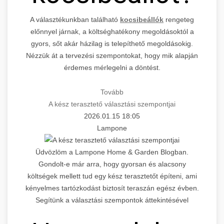
A választékunkban található
kocsibeállók
rengeteg
előnnyel járnak, a költséghatékony megoldásoktól a
gyors, sőt akár házilag is telepíthető megoldásokig.
Nézzük át a tervezési szempontokat, hogy mik alapján
érdemes mérlegelni a döntést.
Tovább
A kész terasztető választási szempontjai
2026.01.15 18:05
Lampone
Üdvözlöm a Lampone Home & Garden Blogban.
Gondolt-e már arra, hogy gyorsan és alacsony
költségek mellett tud egy kész terasztetőt építeni, ami
kényelmes tartózkodást biztosít teraszán egész évben.
Segítünk a választási szempontok áttekintésével