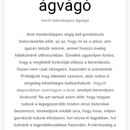
ágvágó
hecht teleszkópos ágvágó
Amit mindenképpen végig kell gondolnunk
bútorvásárlás előtt, az az, hogy mi az a stílus, ami
igazán tetszik nekünk, amivel hosszú évekig
kibékülnénk otthonunkban. Emellett ugyanilyen fontos,
hogy a megfelelő funkcióját ellássa a berendezés,
hiszen nem csak nézegetni, használni is szeretnénk.
Próbáljunk meg ötleteket szerezni, akár online is
rengeteg lehetőségre bukkanhatunk.
Vegyük
alaposabban szemügyre a teret,
amelyet berendezni
kívánunk! Ne azt tartsuk szem előtt, hogy hogyan
tudunk a legegyszerűbb módon olcsó bútorokat
beszerezni, törekedjünk inkább arra, hogy hova, milyen
garnitúrát tudunk elhelyezni, hol nézne ki legjobban, hol
tudnánk a legpraktikusabban használni. A mérőszalag a