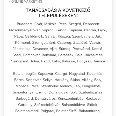
-
ONLINE MARKETING
TANÁCSADÁS A KÖVETKEZŐ
TELEPÜLÉSEKEN:
Budapest, Győr, Miskolc, Pécs, Szeged, Debrecen
Mosonmagyaróvár, Sopron, Fertőd, Kapuvár, Csorna, Győr,
Pápa, Celldömölk, Sárvár, Kőszeg, Szombathely, Ják,
Körmend, Szentgotthárd, Csepreg, Zalalövő, Vasvár,
Jánosháza, Devecser, Ajka, Sümeg, Pécsvárad, Komló,
Sásd, Dombóvár, Bonyhád, Bátaszék, Baja, Bácsalmás,
Szekszárd, Tolna, Fadd, Paks, Kalocsa, Hőgyész, Tamási
Balatonboglár, Kaposvár, Csurgó, Nagyatád, Kadarkút,
Barcs, Szigetvár, Sellye, Harkány, Siklós, Villány, Bóly,
Mohács, Pécs, Szentlőrinc Andocs, Tab, Lengyeltóti,
Simontornya, Enying, Dunaföldvár, Solt, Szabadszállás,
Sárbogárd, Dunaújváros, Kunszentmiklós, Ráckeve,
Gárdony, Székesfehérvár, Balatonföldvár, Siófok,
Balatonalmádi, Polgárdi, Balatonfűzfő, Balatonfüred,