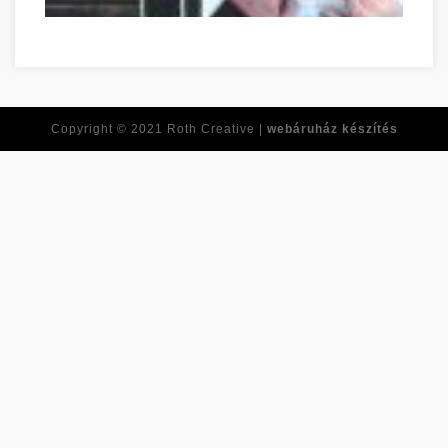
Réponses à toutes vos questions de développement personnel
Copyright © 2021
Roth Creative |
webáruház készítés