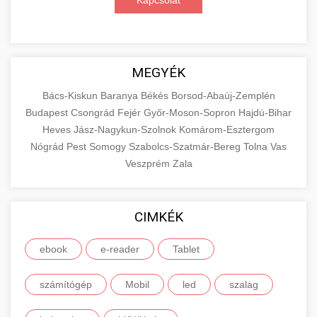
Kapcsolat
MEGYÉK
Bács-Kiskun
Baranya
Békés
Borsod-Abaúj-Zemplén
Budapest
Csongrád
Fejér
Győr-Moson-Sopron
Hajdú-Bihar
Heves
Jász-Nagykun-Szolnok
Komárom-Esztergom
Nógrád
Pest
Somogy
Szabolcs-Szatmár-Bereg
Tolna
Vas
Veszprém
Zala
CIMKÉK
ebook
e-reader
Tablet
számítógép
Mobil
led
szalag