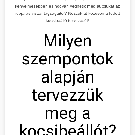
kényelmesebben és hogyan védhetik meg autójukat az
időjárás viszontagságaitól? Nézzük át közösen a fedett
kocsibeálló tervezését!
Milyen
szempontok
alapján
tervezzük
meg a
kocsibeállót?