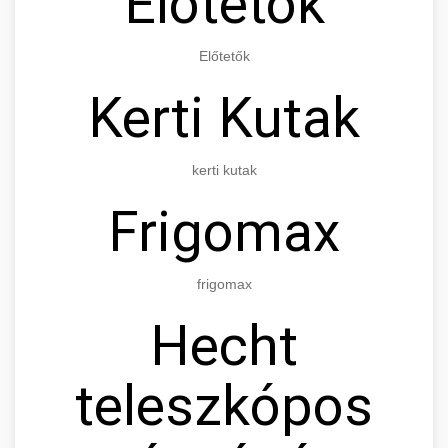
Előtetők
Előtetők
Kerti Kutak
kerti kutak
Frigomax
frigomax
Hecht
teleszkópos