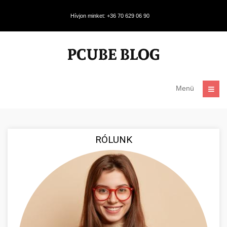
Hívjon minket: +36 70 629 06 90
Menü
RÓLUNK