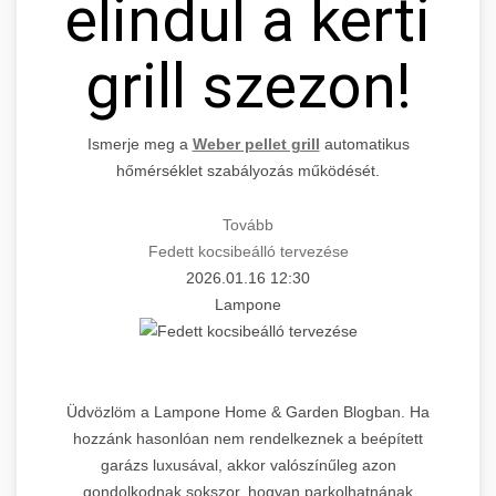
elindul a kerti
grill szezon!
Ismerje meg a
Weber pellet grill
automatikus
hőmérséklet szabályozás működését.
Tovább
Fedett kocsibeálló tervezése
2026.01.16 12:30
Lampone
Üdvözlöm a Lampone Home & Garden Blogban. Ha
hozzánk hasonlóan nem rendelkeznek a beépített
garázs luxusával, akkor valószínűleg azon
gondolkodnak sokszor, hogyan parkolhatnának