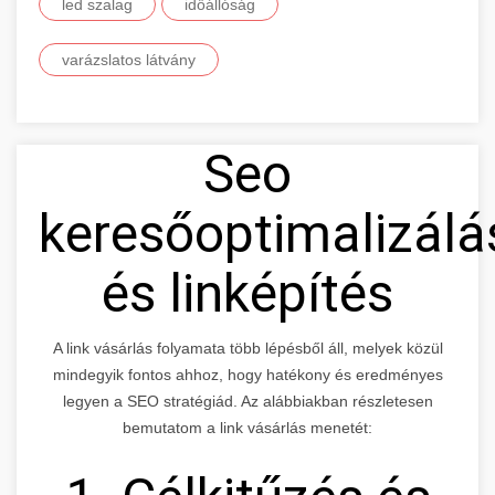
led szalag
időállóság
varázslatos látvány
Seo
keresőoptimalizálá
és linképítés
A link vásárlás folyamata több lépésből áll, melyek közül
mindegyik fontos ahhoz, hogy hatékony és eredményes
legyen a SEO stratégiád. Az alábbiakban részletesen
bemutatom a link vásárlás menetét: