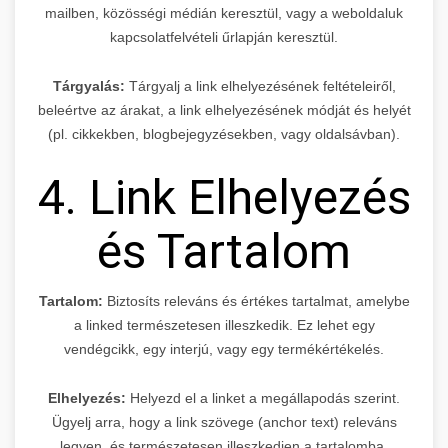
mailben, közösségi médián keresztül, vagy a weboldaluk
kapcsolatfelvételi űrlapján keresztül.
Tárgyalás:
Tárgyalj a link elhelyezésének feltételeiről,
beleértve az árakat, a link elhelyezésének módját és helyét
(pl. cikkekben, blogbejegyzésekben, vagy oldalsávban).
4. Link Elhelyezés
és Tartalom
Tartalom:
Biztosíts releváns és értékes tartalmat, amelybe
a linked természetesen illeszkedik. Ez lehet egy
vendégcikk, egy interjú, vagy egy termékértékelés.
Elhelyezés:
Helyezd el a linket a megállapodás szerint.
Ügyelj arra, hogy a link szövege (anchor text) releváns
legyen, és természetesen illeszkedjen a tartalomba.