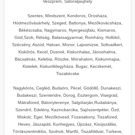
Veszprém, Sátoraljaújhely
Szentes, Mindszent, Kondoros, Orosháza,
Hódmezővásárhely, Szeged, Battonya, Mezőkovácsháza,
Békéscsaba, Nagymaros, Nyergesújfalu, Kismaros,
Göd,Szob, Rétság, Balassagyarmat, Romhány, Hollókő,
Szécsény, Aszód, Hatvan, Monor, Lajosmizse, Soltvadkert,
Kiskőrös, Kecel, Dusnok, Kiskunhalas, Jánoshalma,
Bácsalmás, Kelebia, Röszke, Mórahalom, Kiskunmajsa,
Kistelek, Kiskunfélegyháza, Bugac, Kecskemét,
Tiszakécske
Nagykörös, Cegléd, Budaörs, Pécel, Gödöllő, Dunakeszi,
Budakeszi, Szentendre, Dorog, Esztergom, Visegrád,
Mátrafüred, Bátonyterenye, Salgótarján,Rudabánya,
Szendrő, Edelény, Kazincbarcika, Sajószentpéter, Ózd,
Miskolc, Eger, Mezőkövesd, Füzesabony, Tiszafüred,
Heves, Jászapáti, Kunhegyes, Újszász, Kisújszállás,
Törökszentmiklós, Szolnok, Martfű, Tiszaföldvár, Túrkeve,