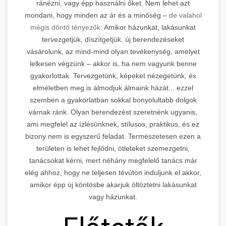
ránézni, vagy épp használni őket. Nem lehet azt
mondani, hogy minden az ár és a minőség –
de valahol
mégis döntő tényezők.
Amikor házunkat, lakásunkat
tervezgetjük, díszítgetjük, új berendezéseket
vásárolunk, az mind-mind olyan tevékenység, amelyet
lelkesen végzünk – akkor is, ha nem vagyunk benne
gyakorlottak. Tervezgetünk, képeket nézegetünk, és
elméletben meg is álmodjuk álmaink házát... ezzel
szemben a gyakorlatban sokkal bonyolultabb dolgok
várnak ránk. Olyan berendezést szeretnénk ugyanis,
ami megfelel az ízlésünknek, stílusos, praktikus, és ez
bizony nem is egyszerű feladat. Természetesen ezen a
területen is lehet fejlődni, ötleteket szemezgetni,
tanácsokat kérni, mert néhány megfelelő tanács már
elég ahhoz, hogy ne teljesen tévúton induljunk el akkor,
amikor épp új köntösbe akarjuk öltöztetni lakásunkat
vagy házunkat.