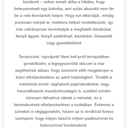
barátunk – sokan esnek abba a hibába, hogy
beleszeretnek egy bútorba, ami aztán abszolút nem fér
be a neki fenntartott helyre. Hogy ezt elkerüljük, mindig
pontosan mérjük le, mekkora hellyel rendelkezünk, így
már célirányosan kereshetjük a megfelelő darabokat.
fenyő ágyat
,
fenyő szekrényt
,
komódot
,
íróasztalt
vagy
gyerekbútort
Tervezzünk, rajzoljunk! Nem kell profi térrajzokban
gondolkodni, a legegyszerűbb skiccek is már
segíthetnek abban, hogy szemünk előtt megjelenjen a
bútor elhelyezkedése az adott helyiségben. Tovább is
mehetünk ennél: vághatunk papírdarabokat, vagy
használhatunk maszkolószalagot is, ezekkel szintén
könnyen láthatóvá válnak a méretek, és a
berendezések elhelyezkedései a szobában. Érdemes a
színeket is végiggondolni, hiszen az is rendkívül fontos
szempont, hogy milyen falszínt milyen padlószínnel és
bútorszínnel kombinálunk.