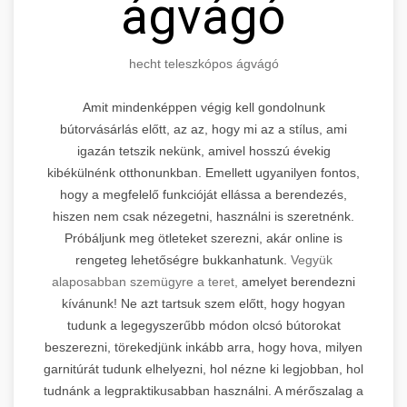
ágvágó
hecht teleszkópos ágvágó
Amit mindenképpen végig kell gondolnunk
bútorvásárlás előtt, az az, hogy mi az a stílus, ami
igazán tetszik nekünk, amivel hosszú évekig
kibékülnénk otthonunkban. Emellett ugyanilyen fontos,
hogy a megfelelő funkcióját ellássa a berendezés,
hiszen nem csak nézegetni, használni is szeretnénk.
Próbáljunk meg ötleteket szerezni, akár online is
rengeteg lehetőségre bukkanhatunk.
Vegyük
alaposabban szemügyre a teret,
amelyet berendezni
kívánunk! Ne azt tartsuk szem előtt, hogy hogyan
tudunk a legegyszerűbb módon olcsó bútorokat
beszerezni, törekedjünk inkább arra, hogy hova, milyen
garnitúrát tudunk elhelyezni, hol nézne ki legjobban, hol
tudnánk a legpraktikusabban használni. A mérőszalag a