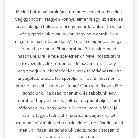
Mielőtt bútort vásárolnánk, érdemes ezeket a dolgokat
végiggondolni. Nagyon könnyű elmenni egy üzletbe, és
érzés alapján beleszeretni egy bútordarabba. De vajon
végig gondoljuk-e ott, akkor, hogy az a darab illik-e
majd a mi háztartásunkba is? Lesz-e elég helye, megy-
e majd a színe a többi darabhoz? Tudjuk-e majd
használni arra, amire szeretnénk? Mivel hosszútávra
tervezünk velük, érdemes időt szánni arra, hogy
megismerjük a lehetőségeket, hogy feltérképezzük az
anyagokat, árakat. Ne spóroljunk – és itt most nem a
pénzre, sokkal inkább az utánajárásra vonatkozó időre
gondolunk. Ha csak rohanunk, és rábökünk egy
darabra, hogy ez jó lesz, otthon megbánhatjuk, mert
rádöbbenünk, hogy nem is illik oda, nem is fér el jól,
nem is fogjuk tudni jól kihasználni. Járjunk nyitott
szemmel, nézzünk szét az üzletekben, de vásárlás előtt
menjünk haza, és gondoljuk végig, hogy biztosan jó
választás lesz-e az adott bútor.