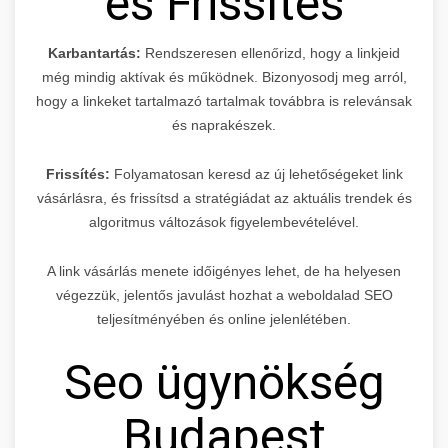
és Frissítés
Karbantartás:
Rendszeresen ellenőrizd, hogy a linkjeid
még mindig aktívak és működnek. Bizonyosodj meg arról,
hogy a linkeket tartalmazó tartalmak továbbra is relevánsak
és naprakészek.
Frissítés:
Folyamatosan keresd az új lehetőségeket link
vásárlásra, és frissítsd a stratégiádat az aktuális trendek és
algoritmus változások figyelembevételével.
A link vásárlás menete időigényes lehet, de ha helyesen
végezzük, jelentős javulást hozhat a weboldalad SEO
teljesítményében és online jelenlétében.
Seo ügynökség
Budapest