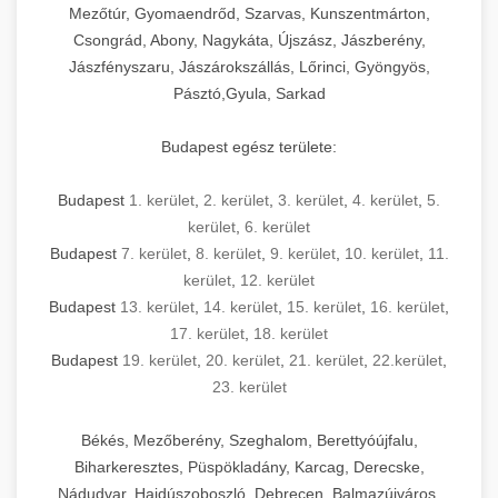
Mezőtúr, Gyomaendrőd, Szarvas, Kunszentmárton,
Csongrád, Abony, Nagykáta, Újszász, Jászberény,
Jászfényszaru, Jászárokszállás, Lőrinci, Gyöngyös,
Pásztó,Gyula, Sarkad
Budapest egész területe:
Budapest
1. kerület
,
2. kerület
,
3. kerület
,
4. kerület
,
5.
kerület
,
6. kerület
Budapest
7. kerület
,
8. kerület
,
9. kerület
,
10. kerület
,
11.
kerület
,
12. kerület
Budapest
13. kerület
,
14. kerület
,
15. kerület
,
16. kerület
,
17. kerület
,
18. kerület
Budapest
19. kerület
,
20. kerület
,
21. kerület
,
22.kerület
,
23. kerület
Békés, Mezőberény, Szeghalom, Berettyóújfalu,
Biharkeresztes, Püspökladány, Karcag, Derecske,
Nádudvar, Hajdúszoboszló, Debrecen, Balmazújváros,