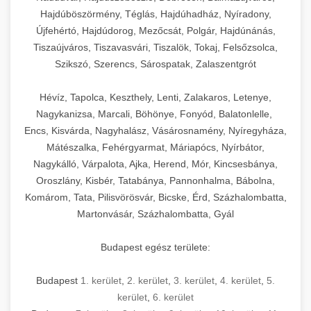
Hajdúböszörmény, Téglás, Hajdúhadház, Nyíradony,
Újfehértó, Hajdúdorog, Mezőcsát, Polgár, Hajdúnánás,
Tiszaújváros, Tiszavasvári, Tiszalök, Tokaj, Felsőzsolca,
Szikszó, Szerencs, Sárospatak, Zalaszentgrót
Hévíz, Tapolca, Keszthely, Lenti, Zalakaros, Letenye,
Nagykanizsa, Marcali, Böhönye, Fonyód, Balatonlelle,
Encs, Kisvárda, Nagyhalász, Vásárosnamény, Nyíregyháza,
Mátészalka, Fehérgyarmat, Máriapócs, Nyírbátor,
Nagykálló, Várpalota, Ajka, Herend, Mór, Kincsesbánya,
Oroszlány, Kisbér, Tatabánya, Pannonhalma, Bábolna,
Komárom, Tata, Pilisvörösvár, Bicske, Érd, Százhalombatta,
Martonvásár, Százhalombatta, Gyál
Budapest egész területe:
Budapest
1. kerület
,
2. kerület
,
3. kerület
,
4. kerület
,
5.
kerület
,
6. kerület