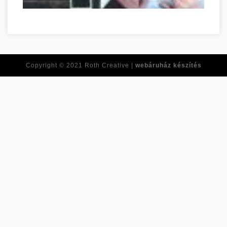
Réponses à toutes vos questions de développement personne
Copyright © 2021
Roth Creative |
webáruház készítés