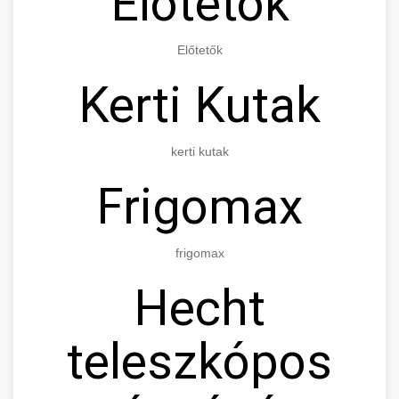
Előtetők
Előtetők
Kerti Kutak
kerti kutak
Frigomax
frigomax
Hecht
teleszkópos