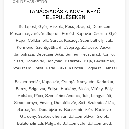
-
ONLINE MARKETING
TANÁCSADÁS A KÖVETKEZŐ
TELEPÜLÉSEKEN:
Budapest, Győr, Miskolc, Pécs, Szeged, Debrecen
Mosonmagyaróvár, Sopron, Fertőd, Kapuvár, Csorna, Győr,
Pápa, Celldömölk, Sárvár, Kőszeg, Szombathely, Ják,
Körmend, Szentgotthárd, Csepreg, Zalalövő, Vasvár,
Jánosháza, Devecser, Ajka, Sümeg, Pécsvárad, Komló,
Sásd, Dombóvár, Bonyhád, Bátaszék, Baja, Bácsalmás,
Szekszárd, Tolna, Fadd, Paks, Kalocsa, Hőgyész, Tamási
Balatonboglár, Kaposvár, Csurgó, Nagyatád, Kadarkút,
Barcs, Szigetvár, Sellye, Harkány, Siklós, Villány, Bóly,
Mohács, Pécs, Szentlőrinc Andocs, Tab, Lengyeltóti,
Simontornya, Enying, Dunaföldvár, Solt, Szabadszállás,
Sárbogárd, Dunaújváros, Kunszentmiklós, Ráckeve,
Gárdony, Székesfehérvár, Balatonföldvár, Siófok,
Balatonalmádi, Polgárdi, Balatonfűzfő, Balatonfüred,