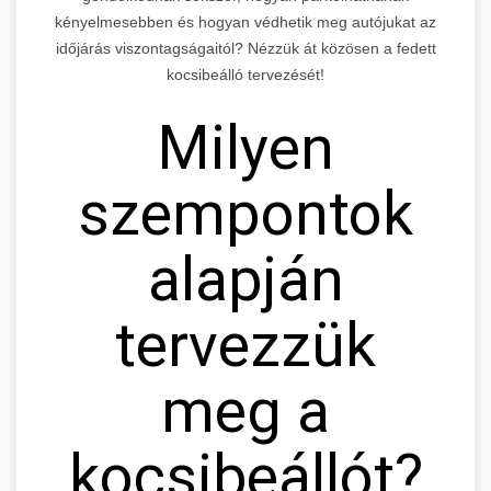
kényelmesebben és hogyan védhetik meg autójukat az
időjárás viszontagságaitól? Nézzük át közösen a fedett
kocsibeálló tervezését!
Milyen
szempontok
alapján
tervezzük
meg a
kocsibeállót?