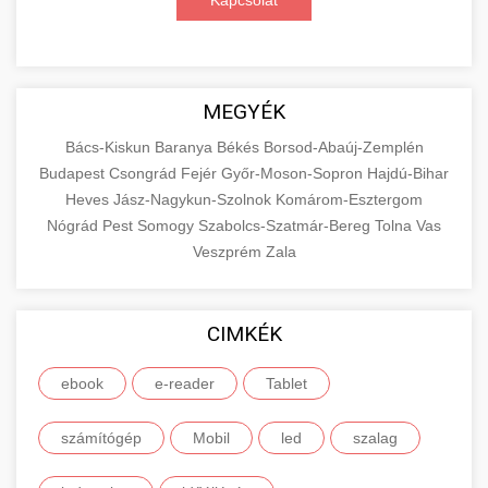
Kapcsolat
MEGYÉK
Bács-Kiskun
Baranya
Békés
Borsod-Abaúj-Zemplén
Budapest
Csongrád
Fejér
Győr-Moson-Sopron
Hajdú-Bihar
Heves
Jász-Nagykun-Szolnok
Komárom-Esztergom
Nógrád
Pest
Somogy
Szabolcs-Szatmár-Bereg
Tolna
Vas
Veszprém
Zala
CIMKÉK
ebook
e-reader
Tablet
számítógép
Mobil
led
szalag