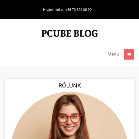
Hívjon minket: +36 70 629 06 90
Menü
RÓLUNK