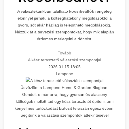
A választékunkban található
kocsibeállók
rengeteg
előnnyel járnak, a költséghatékony megoldásoktól a
gyors, sőt akár házilag is telepíthető megoldásokig.
Nézzük át a tervezési szempontokat, hogy mik alapján
érdemes mérlegelni a döntést.
Tovább
A kész terasztető választási szempontjai
2026.01.15 18:05
Lampone
Üdvözlöm a Lampone Home & Garden Blogban.
Gondolt-e már arra, hogy gyorsan és alacsony
költségek mellett tud egy kész terasztetőt építeni, ami
kényelmes tartózkodást biztosít teraszán egész évben.
Segítünk a választási szempontok áttekintésével