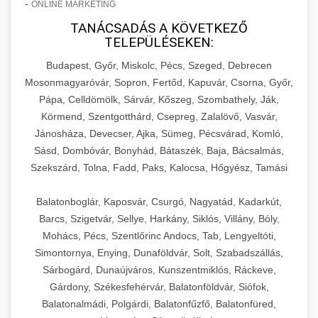
-
ONLINE MARKETING
TANÁCSADÁS A KÖVETKEZŐ
TELEPÜLÉSEKEN:
Budapest, Győr, Miskolc, Pécs, Szeged, Debrecen
Mosonmagyaróvár, Sopron, Fertőd, Kapuvár, Csorna, Győr,
Pápa, Celldömölk, Sárvár, Kőszeg, Szombathely, Ják,
Körmend, Szentgotthárd, Csepreg, Zalalövő, Vasvár,
Jánosháza, Devecser, Ajka, Sümeg, Pécsvárad, Komló,
Sásd, Dombóvár, Bonyhád, Bátaszék, Baja, Bácsalmás,
Szekszárd, Tolna, Fadd, Paks, Kalocsa, Hőgyész, Tamási
Balatonboglár, Kaposvár, Csurgó, Nagyatád, Kadarkút,
Barcs, Szigetvár, Sellye, Harkány, Siklós, Villány, Bóly,
Mohács, Pécs, Szentlőrinc Andocs, Tab, Lengyeltóti,
Simontornya, Enying, Dunaföldvár, Solt, Szabadszállás,
Sárbogárd, Dunaújváros, Kunszentmiklós, Ráckeve,
Gárdony, Székesfehérvár, Balatonföldvár, Siófok,
Balatonalmádi, Polgárdi, Balatonfűzfő, Balatonfüred,