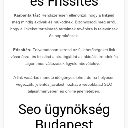
és Frissítés
Karbantartás:
Rendszeresen ellenőrizd, hogy a linkjeid
még mindig aktívak és működnek. Bizonyosodj meg arról,
hogy a linkeket tartalmazó tartalmak továbbra is relevánsak
és naprakészek.
Frissítés:
Folyamatosan keresd az új lehetőségeket link
vásárlásra, és frissítsd a stratégiádat az aktuális trendek és
algoritmus változások figyelembevételével.
A link vásárlás menete időigényes lehet, de ha helyesen
végezzük, jelentős javulást hozhat a weboldalad SEO
teljesítményében és online jelenlétében.
Seo ügynökség
Budapest