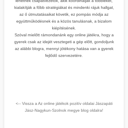
lehetnek csapatvezetők, akik koordinálják a többieket,
kialakítják a főbb stratégiákat és mindenki rájuk hallgat,
az ő útmutatásaikat követik, ez pompás módja az
együttműködésnek és a közös tanulásnak, a bizalom
kiépítésének.
Szóval mielőtt rámondanánk egy online játékra, hogy a
gyerek csak az idejét vesztegeti a gép előtt, gondoljunk
az alábbi blogra, mennyi jótékony hatása van a gyerek
fejlődő szervezetére.
<-- Vissza a Az online játékok pozitív oldalai Jászapáti
Jász-Nagykun-Szolnok megye blog oldalra!