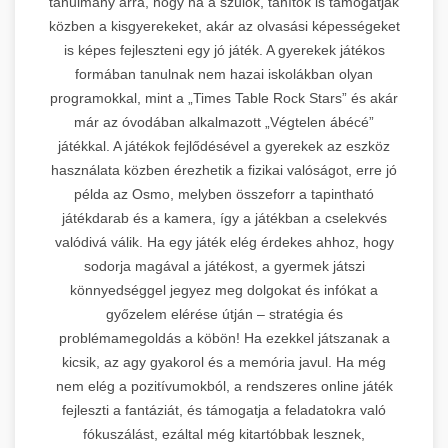
tanulmány arra, hogy ha a szülők, tanítók is támogatják
közben a kisgyerekeket, akár az olvasási képességeket
is képes fejleszteni egy jó játék. A gyerekek játékos
formában tanulnak nem hazai iskolákban olyan
programokkal, mint a „Times Table Rock Stars” és akár
már az óvodában alkalmazott „Végtelen ábécé”
játékkal. A játékok fejlődésével a gyerekek az eszköz
használata közben érezhetik a fizikai valóságot, erre jó
példa az Osmo, melyben összeforr a tapintható
játékdarab és a kamera, így a játékban a cselekvés
valódivá válik. Ha egy játék elég érdekes ahhoz, hogy
sodorja magával a játékost, a gyermek játszi
könnyedséggel jegyez meg dolgokat és infókat a
győzelem elérése útján – stratégia és
problémamegoldás a köbön! Ha ezekkel játszanak a
kicsik, az agy gyakorol és a memória javul. Ha még
nem elég a pozitívumokból, a rendszeres online játék
fejleszti a fantáziát, és támogatja a feladatokra való
fókuszálást, ezáltal még kitartóbbak lesznek,