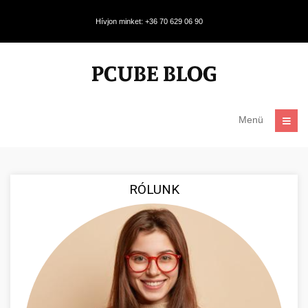
Hívjon minket: +36 70 629 06 90
Menü
RÓLUNK