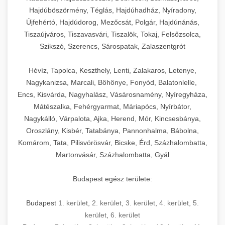
Hajdúböszörmény, Téglás, Hajdúhadház, Nyíradony,
Újfehértó, Hajdúdorog, Mezőcsát, Polgár, Hajdúnánás,
Tiszaújváros, Tiszavasvári, Tiszalök, Tokaj, Felsőzsolca,
Szikszó, Szerencs, Sárospatak, Zalaszentgrót
Hévíz, Tapolca, Keszthely, Lenti, Zalakaros, Letenye,
Nagykanizsa, Marcali, Böhönye, Fonyód, Balatonlelle,
Encs, Kisvárda, Nagyhalász, Vásárosnamény, Nyíregyháza,
Mátészalka, Fehérgyarmat, Máriapócs, Nyírbátor,
Nagykálló, Várpalota, Ajka, Herend, Mór, Kincsesbánya,
Oroszlány, Kisbér, Tatabánya, Pannonhalma, Bábolna,
Komárom, Tata, Pilisvörösvár, Bicske, Érd, Százhalombatta,
Martonvásár, Százhalombatta, Gyál
Budapest egész területe:
Budapest
1. kerület
,
2. kerület
,
3. kerület
,
4. kerület
,
5.
kerület
,
6. kerület