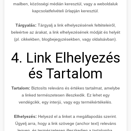
mailben, közösségi médián keresztül, vagy a weboldaluk
kapcsolatfelvételi űrlapján keresztül.
Tárgyalás:
Tárgyalj a link elhelyezésének feltételeiről,
beleértve az árakat, a link elhelyezésének módját és helyét
(pl. cikkekben, blogbejegyzésekben, vagy oldalsávban).
4. Link Elhelyezés
és Tartalom
Tartalom:
Biztosíts releváns és értékes tartalmat, amelybe
a linked természetesen illeszkedik. Ez lehet egy
vendégcikk, egy interjú, vagy egy termékértékelés.
Elhelyezés:
Helyezd el a linket a megállapodás szerint.
Ügyelj arra, hogy a link szövege (anchor text) releváns
legyen, és természetesen illeszkedjen a tartalomba.