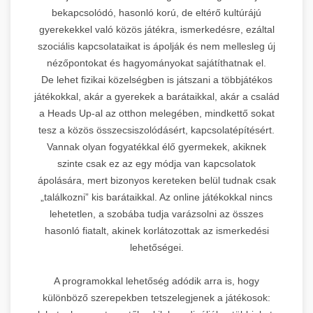
bekapcsolódó, hasonló korú, de eltérő kultúrájú
gyerekekkel való közös játékra, ismerkedésre, ezáltal
szociális kapcsolataikat is ápolják és nem mellesleg új
nézőpontokat és hagyományokat sajátíthatnak el.
De lehet fizikai közelségben is játszani a többjátékos
játékokkal, akár a gyerekek a barátaikkal, akár a család
a Heads Up-al az otthon melegében, mindkettő sokat
tesz a közös összecsiszolódásért, kapcsolatépítésért.
Vannak olyan fogyatékkal élő gyermekek, akiknek
szinte csak ez az egy módja van kapcsolatok
ápolására, mert bizonyos kereteken belül tudnak csak
„találkozni” kis barátaikkal. Az online játékokkal nincs
lehetetlen, a szobába tudja varázsolni az összes
hasonló fiatalt, akinek korlátozottak az ismerkedési
lehetőségei.
A programokkal lehetőség adódik arra is, hogy
különböző szerepekben tetszelegjenek a játékosok: