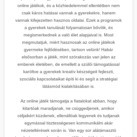
online játékok, és a közhiedelemmel ellentétben nem
csak káros hatásai vannak a gyerekekre, hanem
vannak kifejezetten hasznos oldalai. Ezek a programok
a gyerekek tanulását folyamatosan bővítik, és
megismerkednek a való élet alapjaival is. Most
megmutatjuk, miért hasznosak az online játékok
gyermeke fejlődésében, tartson velünk! Habár
elsősorban a játék, mint szórakozás van jelen az
emberek életében, de emellett a szülői támogatással
karöltve a gyerekek kreatív készségeit fejleszti,
szociális kapcsolataikat építi ki és segít a stratégiai
látásmód kialakításában is.
Az online játék támogatja a fiatalokat abban, hogy
kitartóak maradjanak, ne csüggedjenek, amikor
céljaikért küzdenek, ellenállóak legyenek és tudjanak
egymással tisztességesen kommunikálni akár
nézeteltérések során is. Van egy sor alátámasztó