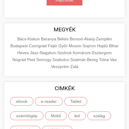
Kapcsolat
MEGYÉK
Bács-Kiskun
Baranya
Békés
Borsod-Abaúj-Zemplén
Budapest
Csongrád
Fejér
Győr-Moson-Sopron
Hajdú-Bihar
Heves
Jász-Nagykun-Szolnok
Komárom-Esztergom
Nógrád
Pest
Somogy
Szabolcs-Szatmár-Bereg
Tolna
Vas
Veszprém
Zala
CIMKÉK
ebook
e-reader
Tablet
számítógép
Mobil
led
szalag