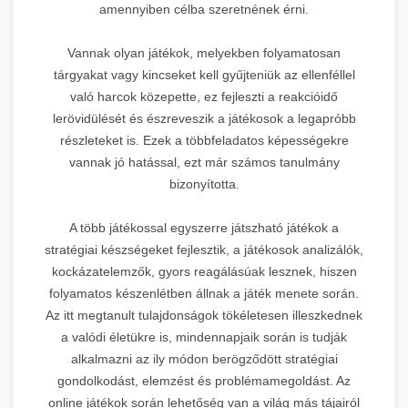
amennyiben célba szeretnének érni.
Vannak olyan játékok, melyekben folyamatosan
tárgyakat vagy kincseket kell gyűjteniük az ellenféllel
való harcok közepette, ez fejleszti a reakcióidő
lerövidülését és észreveszik a játékosok a legapróbb
részleteket is. Ezek a többfeladatos képességekre
vannak jó hatással, ezt már számos tanulmány
bizonyította.
A több játékossal egyszerre játszható játékok a
stratégiai készségeket fejlesztik, a játékosok analizálók,
kockázatelemzők, gyors reagálásúak lesznek, hiszen
folyamatos készenlétben állnak a játék menete során.
Az itt megtanult tulajdonságok tökéletesen illeszkednek
a valódi életükre is, mindennapjaik során is tudják
alkalmazni az ily módon berögződött stratégiai
gondolkodást, elemzést és problémamegoldást. Az
online játékok során lehetőség van a világ más tájairól