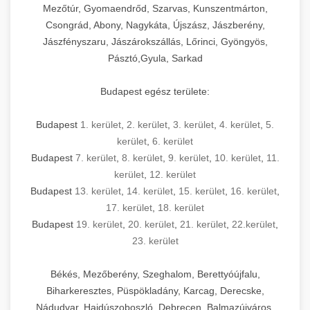
Mezőtúr, Gyomaendrőd, Szarvas, Kunszentmárton,
Csongrád, Abony, Nagykáta, Újszász, Jászberény,
Jászfényszaru, Jászárokszállás, Lőrinci, Gyöngyös,
Pásztó,Gyula, Sarkad
Budapest egész területe:
Budapest
1. kerület
,
2. kerület
,
3. kerület
,
4. kerület
,
5.
kerület
,
6. kerület
Budapest
7. kerület
,
8. kerület
,
9. kerület
,
10. kerület
,
11.
kerület
,
12. kerület
Budapest
13. kerület
,
14. kerület
,
15. kerület
,
16. kerület
,
17. kerület
,
18. kerület
Budapest
19. kerület
,
20. kerület
,
21. kerület
,
22.kerület
,
23. kerület
Békés, Mezőberény, Szeghalom, Berettyóújfalu,
Biharkeresztes, Püspökladány, Karcag, Derecske,
Nádudvar, Hajdúszoboszló, Debrecen, Balmazújváros,