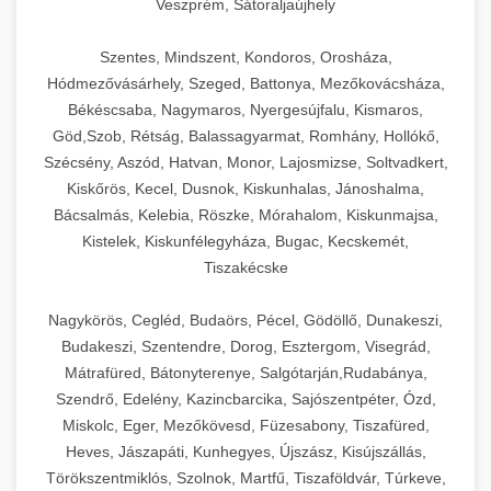
Veszprém, Sátoraljaújhely
Szentes, Mindszent, Kondoros, Orosháza,
Hódmezővásárhely, Szeged, Battonya, Mezőkovácsháza,
Békéscsaba, Nagymaros, Nyergesújfalu, Kismaros,
Göd,Szob, Rétság, Balassagyarmat, Romhány, Hollókő,
Szécsény, Aszód, Hatvan, Monor, Lajosmizse, Soltvadkert,
Kiskőrös, Kecel, Dusnok, Kiskunhalas, Jánoshalma,
Bácsalmás, Kelebia, Röszke, Mórahalom, Kiskunmajsa,
Kistelek, Kiskunfélegyháza, Bugac, Kecskemét,
Tiszakécske
Nagykörös, Cegléd, Budaörs, Pécel, Gödöllő, Dunakeszi,
Budakeszi, Szentendre, Dorog, Esztergom, Visegrád,
Mátrafüred, Bátonyterenye, Salgótarján,Rudabánya,
Szendrő, Edelény, Kazincbarcika, Sajószentpéter, Ózd,
Miskolc, Eger, Mezőkövesd, Füzesabony, Tiszafüred,
Heves, Jászapáti, Kunhegyes, Újszász, Kisújszállás,
Törökszentmiklós, Szolnok, Martfű, Tiszaföldvár, Túrkeve,