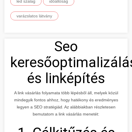
led szalag
időállóság
varázslatos látvány
Seo
keresőoptimalizálá
és linképítés
A link vásárlás folyamata több lépésből áll, melyek közül
mindegyik fontos ahhoz, hogy hatékony és eredményes
legyen a SEO stratégiád. Az alábbiakban részletesen
bemutatom a link vásárlás menetét: