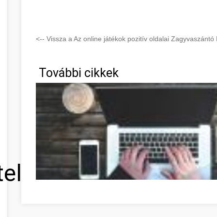
<-- Vissza a Az online játékok pozitív oldalai Zagyvaszánt
További cikkek
tel
Réponses à toutes vos questions de développement pers