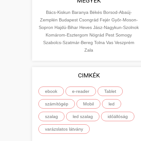
MEGYÉK
Bács-Kiskun
Baranya
Békés
Borsod-Abaúj-
Zemplén
Budapest
Csongrád
Fejér
Győr-Moson-
Sopron
Hajdú-Bihar
Heves
Jász-Nagykun-Szolnok
Komárom-Esztergom
Nógrád
Pest
Somogy
Szabolcs-Szatmár-Bereg
Tolna
Vas
Veszprém
Zala
CIMKÉK
ebook
e-reader
Tablet
számítógép
Mobil
led
szalag
led szalag
időállóság
varázslatos látvány