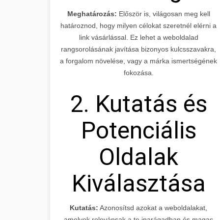
Meghatározás:
Először is, világosan meg kell
határoznod, hogy milyen célokat szeretnél elérni a
link vásárlással. Ez lehet a weboldalad
rangsorolásának javítása bizonyos kulcsszavakra,
a forgalom növelése, vagy a márka ismertségének
fokozása.
2. Kutatás és
Potenciális
Oldalak
Kiválasztása
Kutatás:
Azonosítsd azokat a weboldalakat,
amelyek relevánsak a te iparágadban és magas