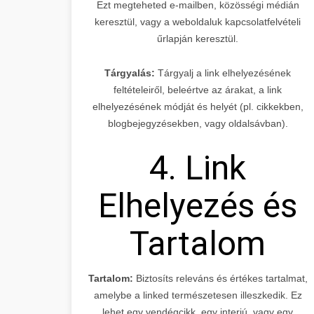
Ezt megteheted e-mailben, közösségi médián
keresztül, vagy a weboldaluk kapcsolatfelvételi
űrlapján keresztül.
Tárgyalás:
Tárgyalj a link elhelyezésének
feltételeiről, beleértve az árakat, a link
elhelyezésének módját és helyét (pl. cikkekben,
blogbejegyzésekben, vagy oldalsávban).
4. Link
Elhelyezés és
Tartalom
Tartalom:
Biztosíts releváns és értékes tartalmat,
amelybe a linked természetesen illeszkedik. Ez
lehet egy vendégcikk, egy interjú, vagy egy