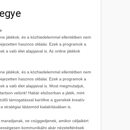
egye
ye
ne játékok, és a közhiedelemmel ellentétben nem
ejezetten hasznos oldalai. Ezek a programok a
a való élet alapjaival is. Az online játékok
ne játékok, és a közhiedelemmel ellentétben nem
ejezetten hasznos oldalai. Ezek a programok a
k a való élet alapjaival is. Most megmutatjuk,
tartson velünk! Habár elsősorban a játék, mint
zülői támogatással karöltve a gyerekek kreatív
t a stratégiai látásmód kialakításában is.
ak maradjanak, ne csüggedjenek, amikor céljaikért
ztességesen kommunikálni akár nézeteltérések