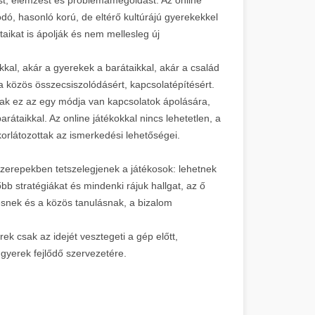
dó, hasonló korú, de eltérő kultúrájú gyerekekkel
taikat is ápolják és nem mellesleg új
okkal, akár a gyerekek a barátaikkal, akár a család
 közös összecsiszolódásért, kapcsolatépítésért.
sak ez az egy módja van kapcsolatok ápolására,
arátaikkal. Az online játékokkal nincs lehetetlen, a
korlátozottak az ismerkedési lehetőségei.
zerepekben tetszelegjenek a játékosok: lehetnek
őbb stratégiákat és mindenki rájuk hallgat, az ő
snek és a közös tanulásnak, a bizalom
k csak az idejét vesztegeti a gép előtt,
gyerek fejlődő szervezetére.