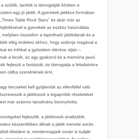
a szülők, tanítók is támogatják közben a
eszteni egy jó játék. A gyerekek játékos formában
 „Times Table Rock Stars” és akár már az
 fejlődésével a gyerekek az eszköz használata
o, melyben összeforr a tapintható játékdarab és a
 játék elég érdekes ahhoz, hogy sodorja magával a
kat és infókat a győzelem elérése útján –
ak a kicsik, az agy gyakorol és a memória javul.
 fejleszti a fantáziát, és támogatja a feladatokra
ben célba szeretnének érni.
 kincseket kell gyűjteniük az ellenféllel való
s észreveszik a játékosok a legapróbb részleteket
 ezt már számos tanulmány bizonyította.
észségeket fejlesztik, a játékosok analizálók,
matos készenlétben állnak a játék menete során.
lódi életükre is, mindennapjaik során is tudják
st, elemzést és problémamegoldást. Az online