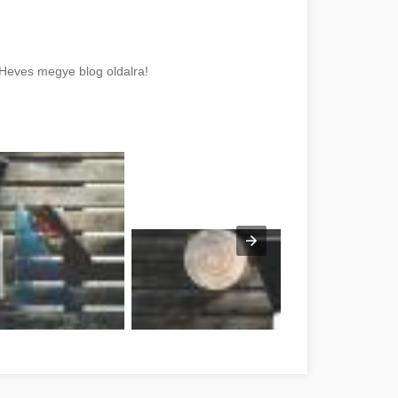
ó Heves megye blog oldalra!
onnel ici Heves megye