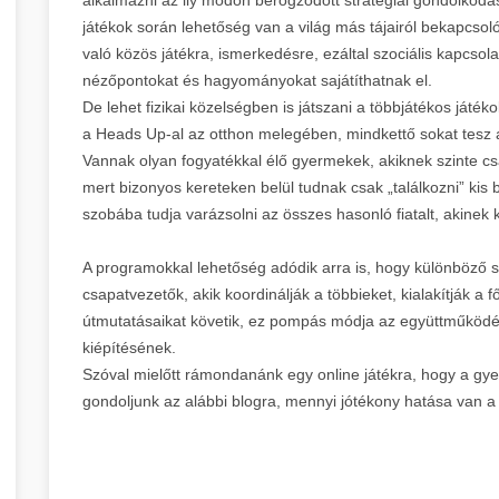
játékok során lehetőség van a világ más tájairól bekapcsoló
való közös játékra, ismerkedésre, ezáltal szociális kapcsola
nézőpontokat és hagyományokat sajátíthatnak el.
De lehet fizikai közelségben is játszani a többjátékos játék
a Heads Up-al az otthon melegében, mindkettő sokat tesz a
Vannak olyan fogyatékkal élő gyermekek, akiknek szinte c
mert bizonyos kereteken belül tudnak csak „találkozni” kis b
szobába tudja varázsolni az összes hasonló fiatalt, akinek 
A programokkal lehetőség adódik arra is, hogy különböző s
csapatvezetők, akik koordinálják a többieket, kialakítják a f
útmutatásaikat követik, ez pompás módja az együttműködé
kiépítésének.
Szóval mielőtt rámondanánk egy online játékra, hogy a gyere
gondoljunk az alábbi blogra, mennyi jótékony hatása van a 