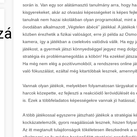
során is. Van egy sor alátámasztó tanulmány arra, hogy ha 
kisgyerekeket, akár az olvasási képességeket is képes fejl
tanulnak nem hazai iskolákban olyan programokkal, mint a
óvodában alkalmazott „Végtelen ábécé” játékkal. A játékok
zálás
közben érezhetik a fizikai valóságot, erre jó példa az Osm
kamera, így a játékban a cselekvés valódivá válik. Ha egy
játékost, a gyermek játszi könnyedséggel jegyez meg dolgo
stratégia és problémamegoldás a köbön! Ha ezekkel játszan
Ha még nem elég a pozitívumokból, a rendszeres online játék
való fókuszálást, ezáltal még kitartóbbak lesznek, amennyi
Vannak olyan játékok, melyekben folyamatosan tárgyakat vagy
harcok közepette, ez fejleszti a reakcióidő lerövidülését é
is. Ezek a többfeladatos képességekre vannak jó hatással,
A több játékossal egyszerre játszható játékok a stratégiai k
kockázatelemzők, gyors reagálásúak lesznek, hiszen folya
Az itt megtanult tulajdonságok tökéletesen illeszkednek a va
alkalmazni az ily módon berögződött stratégiai gondolkodá