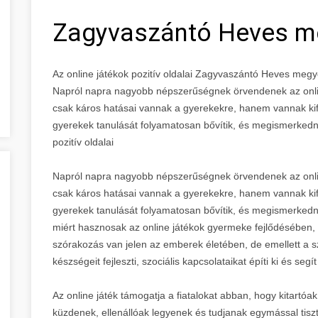
Zagyvaszántó Heves m
Az online játékok pozitív oldalai Zagyvaszántó Heves meg
Napról napra nagyobb népszerűségnek örvendenek az onli
csak káros hatásai vannak a gyerekekre, hanem vannak kif
gyerekek tanulását folyamatosan bővítik, és megismerkednek 
pozitív oldalai
Napról napra nagyobb népszerűségnek örvendenek az onli
csak káros hatásai vannak a gyerekekre, hanem vannak kif
gyerekek tanulását folyamatosan bővítik, és megismerkedne
miért hasznosak az online játékok gyermeke fejlődésében, 
szórakozás van jelen az emberek életében, de emellett a s
készségeit fejleszti, szociális kapcsolataikat építi ki és segí
Az online játék támogatja a fiatalokat abban, hogy kitartó
küzdenek, ellenállóak legyenek és tudjanak egymással tis