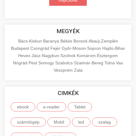
Kapcsolat
MEGYÉK
Bács-Kiskun
Baranya
Békés
Borsod-Abaúj-Zemplén
Budapest
Csongrád
Fejér
Győr-Moson-Sopron
Hajdú-Bihar
Heves
Jász-Nagykun-Szolnok
Komárom-Esztergom
Nógrád
Pest
Somogy
Szabolcs-Szatmár-Bereg
Tolna
Vas
Veszprém
Zala
CIMKÉK
ebook
e-reader
Tablet
számítógép
Mobil
led
szalag