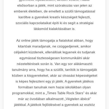
elsősorban a játék, mint szórakozás van jelen az
emberek életében, de emellett a szülői támogatással
karöltve a gyerekek kreatív készségeit fejleszti,
szociális kapcsolataikat építi ki és segít a stratégiai
látásmód kialakításában is.
Az online játék támogatja a fiatalokat abban, hogy
kitartóak maradjanak, ne csüggedjenek, amikor
céljaikért küzdenek, ellenállóak legyenek és tudjanak
egymással tisztességesen kommunikálni akár
nézeteltérések során is. Van egy sor alátámasztó
tanulmány arra, hogy ha a szülők, tanítók is támogatják
közben a kisgyerekeket, akár az olvasási képességeket
is képes fejleszteni egy jó játék. A gyerekek játékos
formában tanulnak nem hazai iskolákban olyan
programokkal, mint a „Times Table Rock Stars” és akár
már az óvodában alkalmazott „Végtelen ábécé”
játékkal. A játékok fejlődésével a gyerekek az eszköz