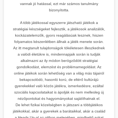
vannak jó hatással, ezt már számos tanulmány
bizonyította.
A több játékossal egyszerre játszható játékok a
stratégiai készségeket fejlesztik, a játékosok analizálók,
kockázatelemzők, gyors reagálásúak lesznek, hiszen
folyamatos készenlétben állnak a játék menete során.
Az itt megtanult tulajdonságok tökéletesen illeszkednek
a valódi életükre is, mindennapjaik során is tudják
alkalmazni az ily módon berögződött stratégiai
gondolkodást, elemzést és problémamegoldást. Az
online játékok során lehetőség van a világ más tájairól
bekapcsolódó, hasonló korú, de eltérő kultúrájú
gyerekekkel való közös játékra, ismerkedésre, ezáltal
szociális kapcsolataikat is ápolják és nem mellesleg új
nézőpontokat és hagyományokat sajátíthatnak el.
De lehet fizikai közelségben is játszani a többjátékos
játékokkal, akár a gyerekek a barátaikkal, akár a család
a Heads Up-al az otthon melegében, mindkettő sokat