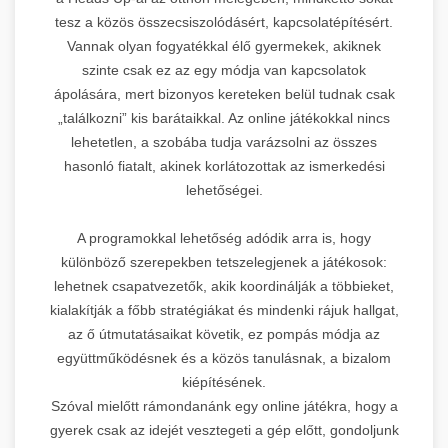
tesz a közös összecsiszolódásért, kapcsolatépítésért.
Vannak olyan fogyatékkal élő gyermekek, akiknek
szinte csak ez az egy módja van kapcsolatok
ápolására, mert bizonyos kereteken belül tudnak csak
„találkozni” kis barátaikkal. Az online játékokkal nincs
lehetetlen, a szobába tudja varázsolni az összes
hasonló fiatalt, akinek korlátozottak az ismerkedési
lehetőségei.
A programokkal lehetőség adódik arra is, hogy
különböző szerepekben tetszelegjenek a játékosok:
lehetnek csapatvezetők, akik koordinálják a többieket,
kialakítják a főbb stratégiákat és mindenki rájuk hallgat,
az ő útmutatásaikat követik, ez pompás módja az
együttműködésnek és a közös tanulásnak, a bizalom
kiépítésének.
Szóval mielőtt rámondanánk egy online játékra, hogy a
gyerek csak az idejét vesztegeti a gép előtt, gondoljunk