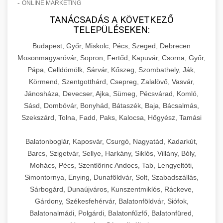
-
ONLINE MARKETING
TANÁCSADÁS A KÖVETKEZŐ
TELEPÜLÉSEKEN:
Budapest, Győr, Miskolc, Pécs, Szeged, Debrecen
Mosonmagyaróvár, Sopron, Fertőd, Kapuvár, Csorna, Győr,
Pápa, Celldömölk, Sárvár, Kőszeg, Szombathely, Ják,
Körmend, Szentgotthárd, Csepreg, Zalalövő, Vasvár,
Jánosháza, Devecser, Ajka, Sümeg, Pécsvárad, Komló,
Sásd, Dombóvár, Bonyhád, Bátaszék, Baja, Bácsalmás,
Szekszárd, Tolna, Fadd, Paks, Kalocsa, Hőgyész, Tamási
Balatonboglár, Kaposvár, Csurgó, Nagyatád, Kadarkút,
Barcs, Szigetvár, Sellye, Harkány, Siklós, Villány, Bóly,
Mohács, Pécs, Szentlőrinc Andocs, Tab, Lengyeltóti,
Simontornya, Enying, Dunaföldvár, Solt, Szabadszállás,
Sárbogárd, Dunaújváros, Kunszentmiklós, Ráckeve,
Gárdony, Székesfehérvár, Balatonföldvár, Siófok,
Balatonalmádi, Polgárdi, Balatonfűzfő, Balatonfüred,