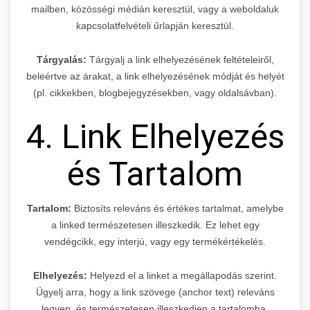
mailben, közösségi médián keresztül, vagy a weboldaluk
kapcsolatfelvételi űrlapján keresztül.
Tárgyalás:
Tárgyalj a link elhelyezésének feltételeiről,
beleértve az árakat, a link elhelyezésének módját és helyét
(pl. cikkekben, blogbejegyzésekben, vagy oldalsávban).
4. Link Elhelyezés
és Tartalom
Tartalom:
Biztosíts releváns és értékes tartalmat, amelybe
a linked természetesen illeszkedik. Ez lehet egy
vendégcikk, egy interjú, vagy egy termékértékelés.
Elhelyezés:
Helyezd el a linket a megállapodás szerint.
Ügyelj arra, hogy a link szövege (anchor text) releváns
legyen, és természetesen illeszkedjen a tartalomba.