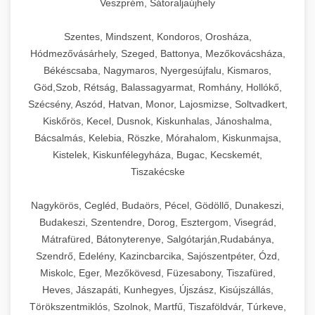
Veszprém, Sátoraljaújhely
Szentes, Mindszent, Kondoros, Orosháza,
Hódmezővásárhely, Szeged, Battonya, Mezőkovácsháza,
Békéscsaba, Nagymaros, Nyergesújfalu, Kismaros,
Göd,Szob, Rétság, Balassagyarmat, Romhány, Hollókő,
Szécsény, Aszód, Hatvan, Monor, Lajosmizse, Soltvadkert,
Kiskőrös, Kecel, Dusnok, Kiskunhalas, Jánoshalma,
Bácsalmás, Kelebia, Röszke, Mórahalom, Kiskunmajsa,
Kistelek, Kiskunfélegyháza, Bugac, Kecskemét,
Tiszakécske
Nagykörös, Cegléd, Budaörs, Pécel, Gödöllő, Dunakeszi,
Budakeszi, Szentendre, Dorog, Esztergom, Visegrád,
Mátrafüred, Bátonyterenye, Salgótarján,Rudabánya,
Szendrő, Edelény, Kazincbarcika, Sajószentpéter, Ózd,
Miskolc, Eger, Mezőkövesd, Füzesabony, Tiszafüred,
Heves, Jászapáti, Kunhegyes, Újszász, Kisújszállás,
Törökszentmiklós, Szolnok, Martfű, Tiszaföldvár, Túrkeve,