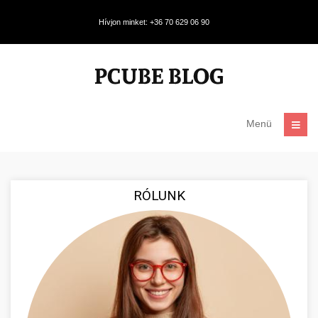
Hívjon minket: +36 70 629 06 90
Menü
RÓLUNK