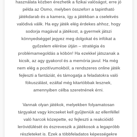
használata közben érezhetik a fizikai valóságot, erre jó
példa az Osmo, melyben összeforr a tapintható
játékdarab és a kamera, így a játékban a cselekvés
valódivá válik. Ha egy játék elég érdekes ahhoz, hogy
sodorja magával a játékost, a gyermek játszi
könnyedséggel jegyez meg dolgokat és infókat a
győzelem elérése útján – stratégia és
problémamegoldás a köbön! Ha ezekkel játszanak a
kicsik, az agy gyakorol és a memória javul. Ha még
nem elég a pozitívumokból, a rendszeres online játék
fejleszti a fantáziát, és támogatja a feladatokra való
fókuszálást, ezáltal még kitartóbbak lesznek,
amennyiben célba szeretnének érni.
Vannak olyan játékok, melyekben folyamatosan
tárgyakat vagy kincseket kell gyűjteniük az ellenféllel
való harcok közepette, ez fejleszti a reakcióidő
lerövidülését és észreveszik a játékosok a legapróbb
részleteket is. Ezek a többfeladatos képességekre