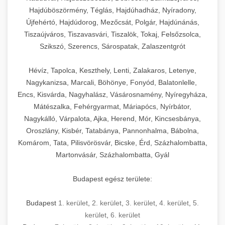
Hajdúböszörmény, Téglás, Hajdúhadház, Nyíradony,
Újfehértó, Hajdúdorog, Mezőcsát, Polgár, Hajdúnánás,
Tiszaújváros, Tiszavasvári, Tiszalök, Tokaj, Felsőzsolca,
Szikszó, Szerencs, Sárospatak, Zalaszentgrót
Hévíz, Tapolca, Keszthely, Lenti, Zalakaros, Letenye,
Nagykanizsa, Marcali, Böhönye, Fonyód, Balatonlelle,
Encs, Kisvárda, Nagyhalász, Vásárosnamény, Nyíregyháza,
Mátészalka, Fehérgyarmat, Máriapócs, Nyírbátor,
Nagykálló, Várpalota, Ajka, Herend, Mór, Kincsesbánya,
Oroszlány, Kisbér, Tatabánya, Pannonhalma, Bábolna,
Komárom, Tata, Pilisvörösvár, Bicske, Érd, Százhalombatta,
Martonvásár, Százhalombatta, Gyál
Budapest egész területe:
Budapest
1. kerület
,
2. kerület
,
3. kerület
,
4. kerület
,
5.
kerület
,
6. kerület