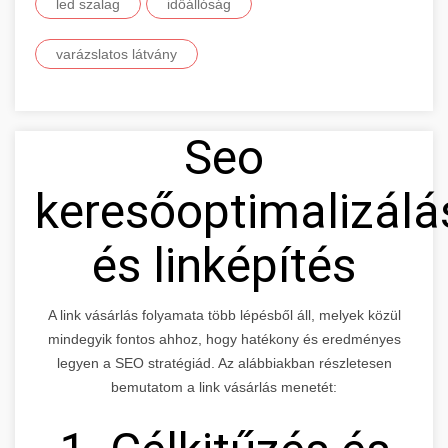
led szalag
időállóság
varázslatos látvány
Seo
keresőoptimalizálá
és linképítés
A link vásárlás folyamata több lépésből áll, melyek közül
mindegyik fontos ahhoz, hogy hatékony és eredményes
legyen a SEO stratégiád. Az alábbiakban részletesen
bemutatom a link vásárlás menetét: