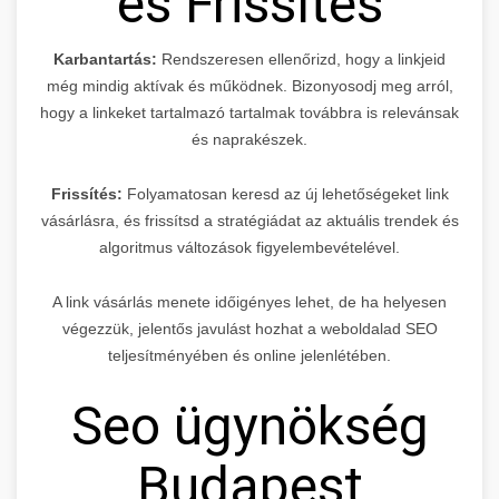
és Frissítés
Karbantartás:
Rendszeresen ellenőrizd, hogy a linkjeid
még mindig aktívak és működnek. Bizonyosodj meg arról,
hogy a linkeket tartalmazó tartalmak továbbra is relevánsak
és naprakészek.
Frissítés:
Folyamatosan keresd az új lehetőségeket link
vásárlásra, és frissítsd a stratégiádat az aktuális trendek és
algoritmus változások figyelembevételével.
A link vásárlás menete időigényes lehet, de ha helyesen
végezzük, jelentős javulást hozhat a weboldalad SEO
teljesítményében és online jelenlétében.
Seo ügynökség
Budapest