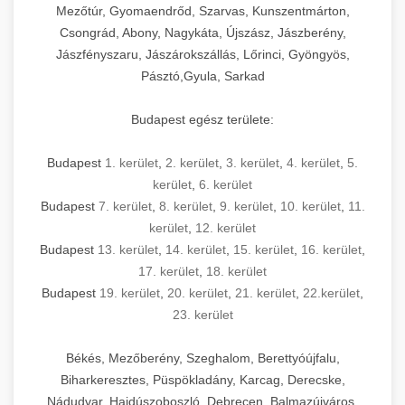
Mezőtúr, Gyomaendrőd, Szarvas, Kunszentmárton,
Csongrád, Abony, Nagykáta, Újszász, Jászberény,
Jászfényszaru, Jászárokszállás, Lőrinci, Gyöngyös,
Pásztó,Gyula, Sarkad
Budapest egész területe:
Budapest
1. kerület
,
2. kerület
,
3. kerület
,
4. kerület
,
5.
kerület
,
6. kerület
Budapest
7. kerület
,
8. kerület
,
9. kerület
,
10. kerület
,
11.
kerület
,
12. kerület
Budapest
13. kerület
,
14. kerület
,
15. kerület
,
16. kerület
,
17. kerület
,
18. kerület
Budapest
19. kerület
,
20. kerület
,
21. kerület
,
22.kerület
,
23. kerület
Békés, Mezőberény, Szeghalom, Berettyóújfalu,
Biharkeresztes, Püspökladány, Karcag, Derecske,
Nádudvar, Hajdúszoboszló, Debrecen, Balmazújváros,