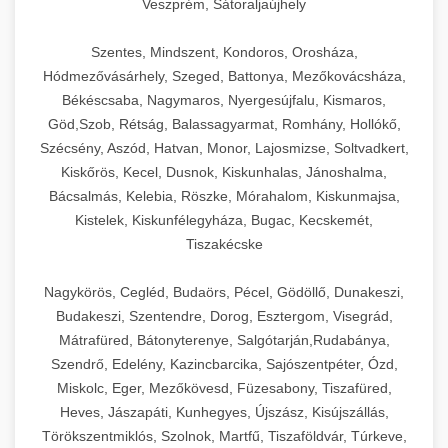
Veszprém, Sátoraljaújhely
Szentes, Mindszent, Kondoros, Orosháza,
Hódmezővásárhely, Szeged, Battonya, Mezőkovácsháza,
Békéscsaba, Nagymaros, Nyergesújfalu, Kismaros,
Göd,Szob, Rétság, Balassagyarmat, Romhány, Hollókő,
Szécsény, Aszód, Hatvan, Monor, Lajosmizse, Soltvadkert,
Kiskőrös, Kecel, Dusnok, Kiskunhalas, Jánoshalma,
Bácsalmás, Kelebia, Röszke, Mórahalom, Kiskunmajsa,
Kistelek, Kiskunfélegyháza, Bugac, Kecskemét,
Tiszakécske
Nagykörös, Cegléd, Budaörs, Pécel, Gödöllő, Dunakeszi,
Budakeszi, Szentendre, Dorog, Esztergom, Visegrád,
Mátrafüred, Bátonyterenye, Salgótarján,Rudabánya,
Szendrő, Edelény, Kazincbarcika, Sajószentpéter, Ózd,
Miskolc, Eger, Mezőkövesd, Füzesabony, Tiszafüred,
Heves, Jászapáti, Kunhegyes, Újszász, Kisújszállás,
Törökszentmiklós, Szolnok, Martfű, Tiszaföldvár, Túrkeve,