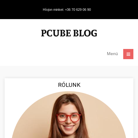
Hívjon minket: +36 70 629 06 90
Menü
RÓLUNK