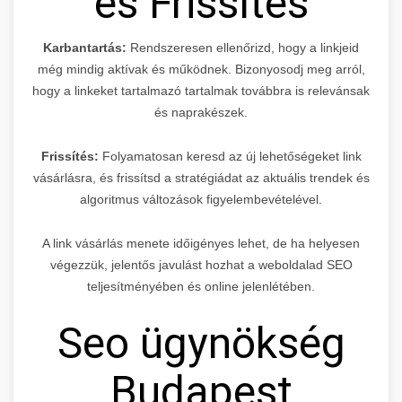
és Frissítés
Karbantartás:
Rendszeresen ellenőrizd, hogy a linkjeid
még mindig aktívak és működnek. Bizonyosodj meg arról,
hogy a linkeket tartalmazó tartalmak továbbra is relevánsak
és naprakészek.
Frissítés:
Folyamatosan keresd az új lehetőségeket link
vásárlásra, és frissítsd a stratégiádat az aktuális trendek és
algoritmus változások figyelembevételével.
A link vásárlás menete időigényes lehet, de ha helyesen
végezzük, jelentős javulást hozhat a weboldalad SEO
teljesítményében és online jelenlétében.
Seo ügynökség
Budapest