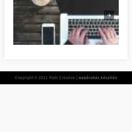
Réponses à toutes vos questions de développement personne
Copyright © 2021
Roth Creative |
webáruház készítés