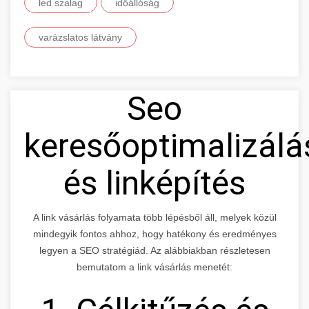
led szalag
időállóság
varázslatos látvány
Seo
keresőoptimalizálá
és linképítés
A link vásárlás folyamata több lépésből áll, melyek közül
mindegyik fontos ahhoz, hogy hatékony és eredményes
legyen a SEO stratégiád. Az alábbiakban részletesen
bemutatom a link vásárlás menetét: