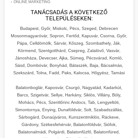
-
ONLINE MARKETING
TANÁCSADÁS A KÖVETKEZŐ
TELEPÜLÉSEKEN:
Budapest, Győr, Miskolc, Pécs, Szeged, Debrecen
Mosonmagyaróvár, Sopron, Fertőd, Kapuvár, Csorna, Győr,
Pápa, Celldömölk, Sárvár, Kőszeg, Szombathely, Ják,
Körmend, Szentgotthárd, Csepreg, Zalalövő, Vasvár,
Jánosháza, Devecser, Ajka, Sümeg, Pécsvárad, Komló,
Sásd, Dombóvár, Bonyhád, Bátaszék, Baja, Bácsalmás,
Szekszárd, Tolna, Fadd, Paks, Kalocsa, Hőgyész, Tamási
Balatonboglár, Kaposvár, Csurgó, Nagyatád, Kadarkút,
Barcs, Szigetvár, Sellye, Harkány, Siklós, Villány, Bóly,
Mohács, Pécs, Szentlőrinc Andocs, Tab, Lengyeltóti,
Simontornya, Enying, Dunaföldvár, Solt, Szabadszállás,
Sárbogárd, Dunaújváros, Kunszentmiklós, Ráckeve,
Gárdony, Székesfehérvár, Balatonföldvár, Siófok,
Balatonalmádi, Polgárdi, Balatonfűzfő, Balatonfüred,