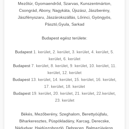
Mezőtúr, Gyomaendrőd, Szarvas, Kunszentmárton,
Csongrád, Abony, Nagykáta, Újszász, Jászberény,
Jászfényszaru, Jászárokszállás, Lőrinci, Gyöngyös,
Pásztó,Gyula, Sarkad
Budapest egész területe:
Budapest
1. kerület
,
2. kerület
,
3. kerület
,
4. kerület
,
5.
kerület
,
6. kerület
Budapest
7. kerület
,
8. kerület
,
9. kerület
,
10. kerület
,
11.
kerület
,
12. kerület
Budapest
13. kerület
,
14. kerület
,
15. kerület
,
16. kerület
,
17. kerület
,
18. kerület
Budapest
19. kerület
,
20. kerület
,
21. kerület
,
22.kerület
,
23. kerület
Békés, Mezőberény, Szeghalom, Berettyóújfalu,
Biharkeresztes, Püspökladány, Karcag, Derecske,
Nádudvar, Hajdúszoboszló, Debrecen, Balmazújváros,