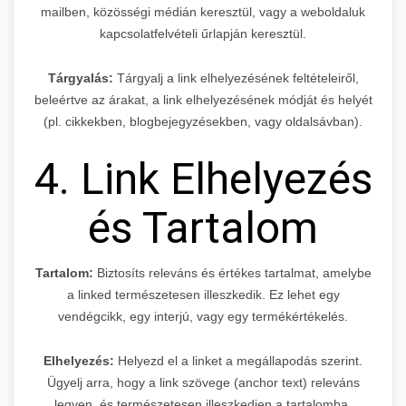
mailben, közösségi médián keresztül, vagy a weboldaluk
kapcsolatfelvételi űrlapján keresztül.
Tárgyalás:
Tárgyalj a link elhelyezésének feltételeiről,
beleértve az árakat, a link elhelyezésének módját és helyét
(pl. cikkekben, blogbejegyzésekben, vagy oldalsávban).
4. Link Elhelyezés
és Tartalom
Tartalom:
Biztosíts releváns és értékes tartalmat, amelybe
a linked természetesen illeszkedik. Ez lehet egy
vendégcikk, egy interjú, vagy egy termékértékelés.
Elhelyezés:
Helyezd el a linket a megállapodás szerint.
Ügyelj arra, hogy a link szövege (anchor text) releváns
legyen, és természetesen illeszkedjen a tartalomba.