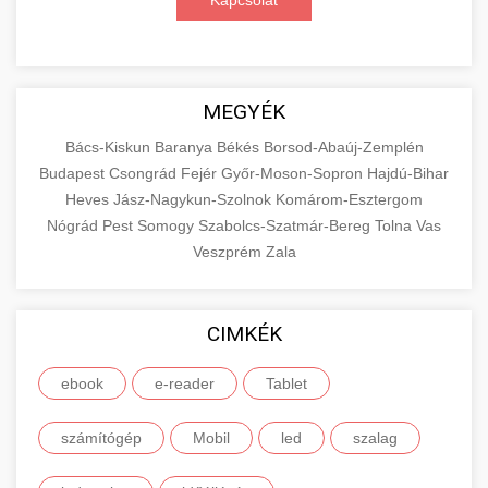
Kapcsolat
MEGYÉK
Bács-Kiskun
Baranya
Békés
Borsod-Abaúj-Zemplén
Budapest
Csongrád
Fejér
Győr-Moson-Sopron
Hajdú-Bihar
Heves
Jász-Nagykun-Szolnok
Komárom-Esztergom
Nógrád
Pest
Somogy
Szabolcs-Szatmár-Bereg
Tolna
Vas
Veszprém
Zala
CIMKÉK
ebook
e-reader
Tablet
számítógép
Mobil
led
szalag