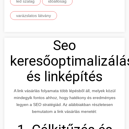
led szalag
időállóság
varázslatos látvány
Seo
keresőoptimalizálá
és linképítés
A link vásárlás folyamata több lépésből áll, melyek közül
mindegyik fontos ahhoz, hogy hatékony és eredményes
legyen a SEO stratégiád. Az alábbiakban részletesen
bemutatom a link vásárlás menetét: