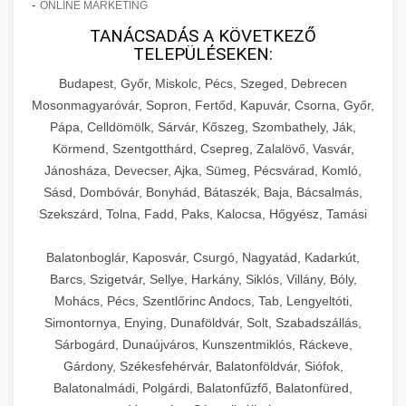
-
ONLINE MARKETING
TANÁCSADÁS A KÖVETKEZŐ
TELEPÜLÉSEKEN:
Budapest, Győr, Miskolc, Pécs, Szeged, Debrecen
Mosonmagyaróvár, Sopron, Fertőd, Kapuvár, Csorna, Győr,
Pápa, Celldömölk, Sárvár, Kőszeg, Szombathely, Ják,
Körmend, Szentgotthárd, Csepreg, Zalalövő, Vasvár,
Jánosháza, Devecser, Ajka, Sümeg, Pécsvárad, Komló,
Sásd, Dombóvár, Bonyhád, Bátaszék, Baja, Bácsalmás,
Szekszárd, Tolna, Fadd, Paks, Kalocsa, Hőgyész, Tamási
Balatonboglár, Kaposvár, Csurgó, Nagyatád, Kadarkút,
Barcs, Szigetvár, Sellye, Harkány, Siklós, Villány, Bóly,
Mohács, Pécs, Szentlőrinc Andocs, Tab, Lengyeltóti,
Simontornya, Enying, Dunaföldvár, Solt, Szabadszállás,
Sárbogárd, Dunaújváros, Kunszentmiklós, Ráckeve,
Gárdony, Székesfehérvár, Balatonföldvár, Siófok,
Balatonalmádi, Polgárdi, Balatonfűzfő, Balatonfüred,