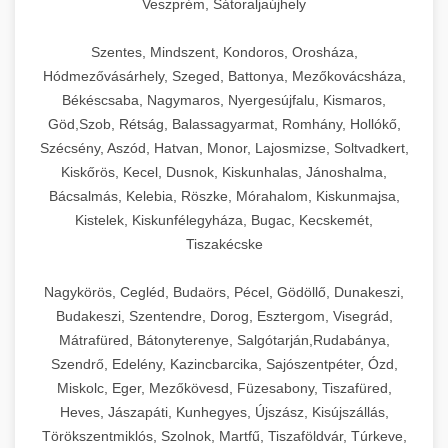
Veszprém, Sátoraljaújhely
Szentes, Mindszent, Kondoros, Orosháza,
Hódmezővásárhely, Szeged, Battonya, Mezőkovácsháza,
Békéscsaba, Nagymaros, Nyergesújfalu, Kismaros,
Göd,Szob, Rétság, Balassagyarmat, Romhány, Hollókő,
Szécsény, Aszód, Hatvan, Monor, Lajosmizse, Soltvadkert,
Kiskőrös, Kecel, Dusnok, Kiskunhalas, Jánoshalma,
Bácsalmás, Kelebia, Röszke, Mórahalom, Kiskunmajsa,
Kistelek, Kiskunfélegyháza, Bugac, Kecskemét,
Tiszakécske
Nagykörös, Cegléd, Budaörs, Pécel, Gödöllő, Dunakeszi,
Budakeszi, Szentendre, Dorog, Esztergom, Visegrád,
Mátrafüred, Bátonyterenye, Salgótarján,Rudabánya,
Szendrő, Edelény, Kazincbarcika, Sajószentpéter, Ózd,
Miskolc, Eger, Mezőkövesd, Füzesabony, Tiszafüred,
Heves, Jászapáti, Kunhegyes, Újszász, Kisújszállás,
Törökszentmiklós, Szolnok, Martfű, Tiszaföldvár, Túrkeve,