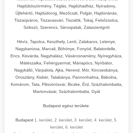
Hajdúböszörmény, Téglás, Hajdúhadház, Nyíradony,
Újfehértó, Hajdúdorog, Mezőcsát, Polgár, Hajdúnánás,
Tiszaújváros, Tiszavasvári, Tiszalök, Tokaj, Felsőzsolca,
Szikszó, Szerencs, Sárospatak, Zalaszentgrót
Hévíz, Tapolca, Keszthely, Lenti, Zalakaros, Letenye,
Nagykanizsa, Marcali, Böhönye, Fonyód, Balatonlelle,
Encs, Kisvárda, Nagyhalász, Vásárosnamény, Nyíregyháza,
Mátészalka, Fehérgyarmat, Máriapócs, Nyírbátor,
Nagykálló, Várpalota, Ajka, Herend, Mór, Kincsesbánya,
Oroszlány, Kisbér, Tatabánya, Pannonhalma, Bábolna,
Komárom, Tata, Pilisvörösvár, Bicske, Érd, Százhalombatta,
Martonvásár, Százhalombatta, Gyál
Budapest egész területe:
Budapest
1. kerület
,
2. kerület
,
3. kerület
,
4. kerület
,
5.
kerület
,
6. kerület